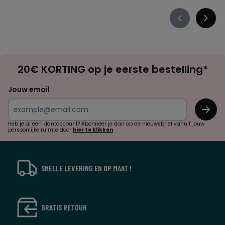
Précédent
Suiva
-
-
défiler
défile
à
à
Op
gauche
droit
20€ KORTING op je eerste bestelling*
zoek
naar
Jouw email
inspiratie
OK
en
!
verrassingen?
Heb je al een klantaccount? Abonneer je dan op de nieuwsbrief vanuit jouw
persoonlijke ruimte door
hier te klikken
SNELLE LEVERING EN OP MAAT !
GRATIS RETOUR