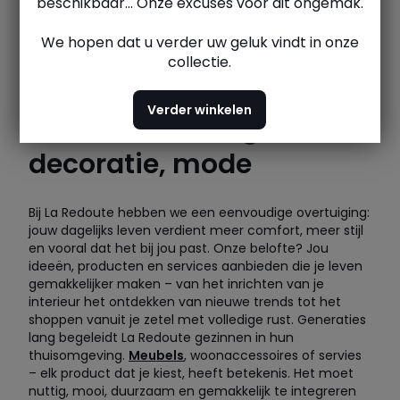
beschikbaar... Onze excuses voor dit ongemak.
We hopen dat u verder uw geluk vindt in onze
collectie.
Verder winkelen
Meubels, linnengoed,
decoratie, mode
Bij La Redoute hebben we een eenvoudige overtuiging:
jouw dagelijks leven verdient meer comfort, meer stijl
en vooral dat het bij jou past. Onze belofte? Jou
ideeën, producten en services aanbieden die je leven
gemakkelijker maken – van het inrichten van je
interieur het ontdekken van nieuwe trends tot het
shoppen vanuit je zetel met volledige rust. Generaties
lang begeleidt La Redoute gezinnen in hun
thuisomgeving.
Meubels
, woonaccessoires of servies
– elk product dat je kiest, heeft betekenis. Het moet
nuttig, mooi, duurzaam en gemakkelijk te integreren