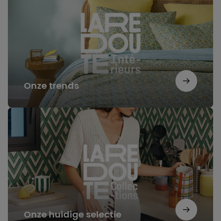
Onze trends
Onze
huidige
selectie
Onze huidige selectie