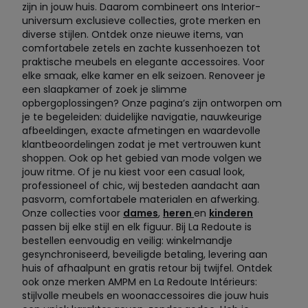
zijn in jouw huis. Daarom combineert ons Interior-
universum exclusieve collecties, grote merken en
diverse stijlen. Ontdek onze nieuwe items, van
comfortabele zetels en zachte kussenhoezen tot
praktische meubels en elegante accessoires. Voor
elke smaak, elke kamer en elk seizoen. Renoveer je
een slaapkamer of zoek je slimme
opbergoplossingen? Onze pagina’s zijn ontworpen om
je te begeleiden: duidelijke navigatie, nauwkeurige
afbeeldingen, exacte afmetingen en waardevolle
klantbeoordelingen zodat je met vertrouwen kunt
shoppen. Ook op het gebied van mode volgen we
jouw ritme. Of je nu kiest voor een casual look,
professioneel of chic, wij besteden aandacht aan
pasvorm, comfortabele materialen en afwerking.
Onze collecties voor
dames
,
heren
en
kinderen
passen bij elke stijl en elk figuur. Bij La Redoute is
bestellen eenvoudig en veilig: winkelmandje
gesynchroniseerd, beveiligde betaling, levering aan
huis of afhaalpunt en gratis retour bij twijfel. Ontdek
ook onze merken AMPM en La Redoute Intérieurs:
stijlvolle meubels en woonaccessoires die jouw huis