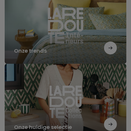
Onze trends
Onze
huidige
selectie
Onze huidige selectie