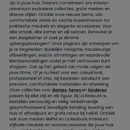
zijn in jouw huis. Daarom combineert ons Interior-
universum exclusieve collecties, grote merken en
diverse stijlen. Ontdek onze nieuwe items, van
comfortabele zetels en zachte kussenhoezen tot
praktische meubels en elegante accessoires. Voor
elke smaak, elke kamer en elk seizoen. Renoveer je
een slaapkamer of zoek je slimme
opbergoplossingen? Onze pagina’s zijn ontworpen om
je te begeleiden: duidelijke navigatie, nauwkeurige
afbeeldingen, exacte afmetingen en waardevolle
klantbeoordelingen zodat je met vertrouwen kunt
shoppen. Ook op het gebied van mode volgen we
jouw ritme. Of je nu kiest voor een casual look,
professioneel of chic, wij besteden aandacht aan
pasvorm, comfortabele materialen en afwerking.
Onze collecties voor
dames
,
heren
en
kinderen
passen bij elke stijl en elk figuur. Bij La Redoute is
bestellen eenvoudig en veilig: winkelmandje
gesynchroniseerd, beveiligde betaling, levering aan
huis of afhaalpunt en gratis retour bij twijfel. Ontdek
ook onze merken AMPM en La Redoute Intérieurs:
stijlvolle meubels en woonaccessoires die jouw huis