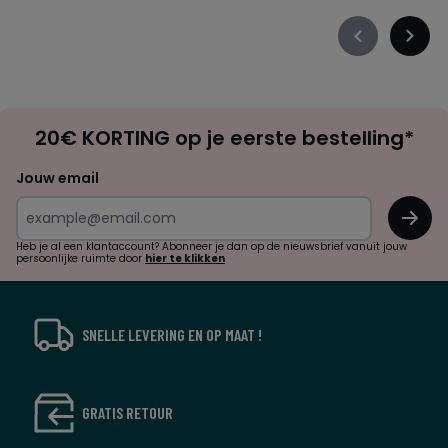
Précédent
Suiva
-
-
défiler
défile
à
à
Op
gauche
droit
20€ KORTING op je eerste bestelling*
zoek
naar
Jouw email
inspiratie
OK
en
!
verrassingen?
Heb je al een klantaccount? Abonneer je dan op de nieuwsbrief vanuit jouw
persoonlijke ruimte door
hier te klikken
SNELLE LEVERING EN OP MAAT !
GRATIS RETOUR