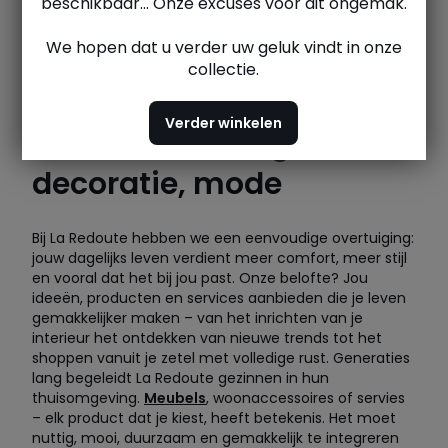
beschikbaar... Onze excuses voor dit ongemak.
We hopen dat u verder uw geluk vindt in onze
collectie.
Verder winkelen
Meubels, linnengoed,
decoratie, mode
Bij La Redoute hebben we een eenvoudige overtuiging:
jouw dagelijks leven verdient meer comfort, meer stijl
en vooral dat het bij jou past. Onze belofte? Jou
ideeën, producten en services aanbieden die je leven
gemakkelijker maken – van het inrichten van je
interieur het ontdekken van nieuwe trends tot het
shoppen vanuit je zetel met volledige rust. Generaties
lang begeleidt La Redoute gezinnen in hun
thuisomgeving.
Meubels
, woonaccessoires of servies
– elk product dat je kiest, heeft betekenis. Het moet
nuttig, mooi, duurzaam en gemakkelijk te integreren