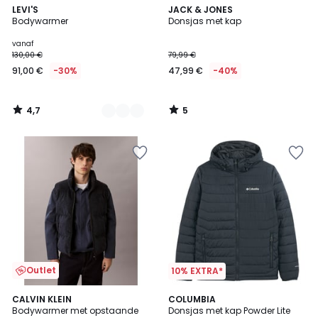
4,7
5
2
LEVI'S
JACK & JONES
/ 5
/
Bodywarmer
Donsjas met kap
Kleuren
5
vanaf
130,00 €
79,99 €
91,00 €
-30%
47,99 €
-40%
4,7
5
/
/
5
5
Outlet
10% EXTRA*
CALVIN KLEIN
2
COLUMBIA
Bodywarmer met opstaande
Donsjas met kap Powder Lite
Kleuren