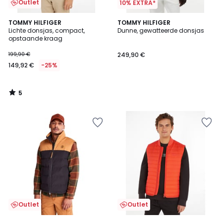
Outlet
10% EXTRA*
5
TOMMY HILFIGER
TOMMY HILFIGER
/
Lichte donsjas, compact,
Dunne, gewatteerde donsjas
5
opstaande kraag
199,90 €
249,90 €
149,92 €
-25%
5
/
5
Outlet
Outlet