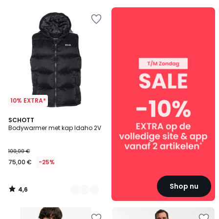
5
SALE
:
10%
EXTRA
vanaf
2
artikelen*
10% EXTRA*
4,6
2
SCHOTT
/ 5
Bodywarmer met kap Idaho 2V
Kleuren
100,00 €
75,00 €
-25%
Shop nu
4,6
/
5