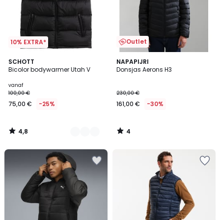
Outlet
10% EXTRA*
4,8
4
2
SCHOTT
NAPAPIJRI
/ 5
/
Bicolor bodywarmer Utah V
Donsjas Aerons H3
Kleuren
5
vanaf
100,00 €
230,00 €
75,00 €
-25%
161,00 €
-30%
4,8
4
/
/
5
5