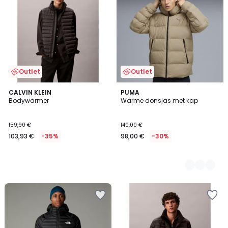
Outlet
Outlet
CALVIN KLEIN
2
PUMA
Bodywarmer
Warme donsjas met kap
Kleuren
159,90 €
140,00 €
103,93 €
-35%
98,00 €
-30%