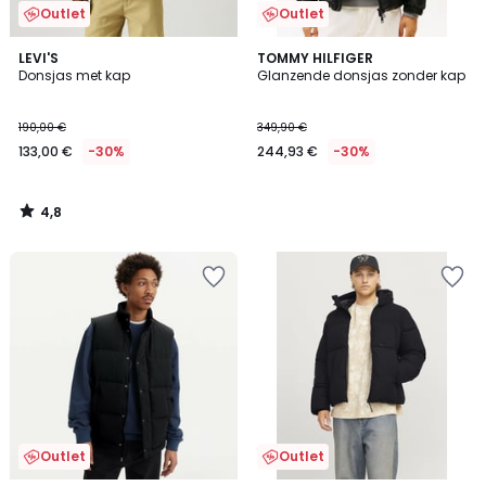
Outlet
Outlet
4,8
LEVI'S
TOMMY HILFIGER
/ 5
Donsjas met kap
Glanzende donsjas zonder kap
190,00 €
349,90 €
133,00 €
-30%
244,93 €
-30%
4,8
/
5
Outlet
Outlet