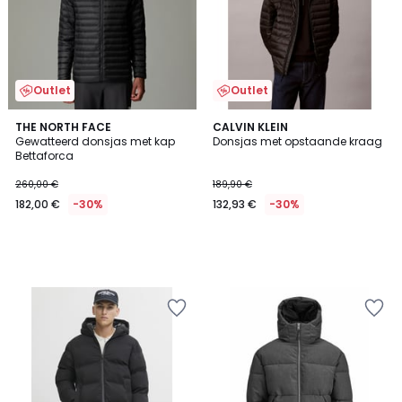
Outlet
Outlet
THE NORTH FACE
CALVIN KLEIN
Gewatteerd donsjas met kap
Donsjas met opstaande kraag
Bettaforca
260,00 €
189,90 €
182,00 €
-30%
132,93 €
-30%