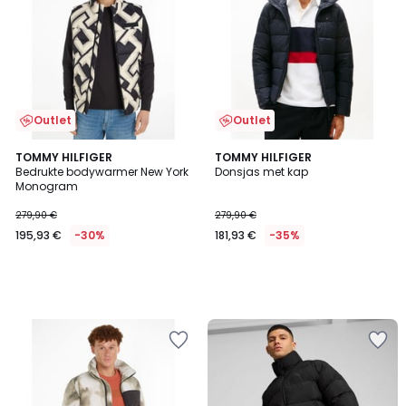
Outlet
Outlet
TOMMY HILFIGER
TOMMY HILFIGER
Bedrukte bodywarmer New York
Donsjas met kap
Monogram
279,90 €
279,90 €
195,93 €
-30%
181,93 €
-35%