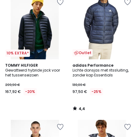
Outlet
10% EXTRA*
4,4
TOMMY HILFIGER
adidas Performance
/ 5
Gewatteerd hybride jack voor
Lichte donsjas met ritssluiting,
het tussenseizoen
zonder kap Essentials
209,90 €
130,00 €
167,92 €
-20%
97,50 €
-25%
4,4
/
5