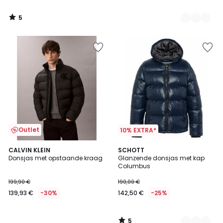
5
/
5
Outlet
10% EXTRA*
5
CALVIN KLEIN
2
SCHOTT
/
Donsjas met opstaande kraag
Glanzende donsjas met kap
Kleuren
5
Columbus
199,90 €
190,00 €
139,93 €
-30%
142,50 €
-25%
5