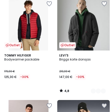
Outlet
Outlet
4,8
TOMMY HILFIGER
2
LEVI'S
/ 5
Bodywarmer packable
Briggs korte donsjas
Kleuren
179,00 €
210,00 €
125,30 €
-30%
147,00 €
-30%
4,8
/
5