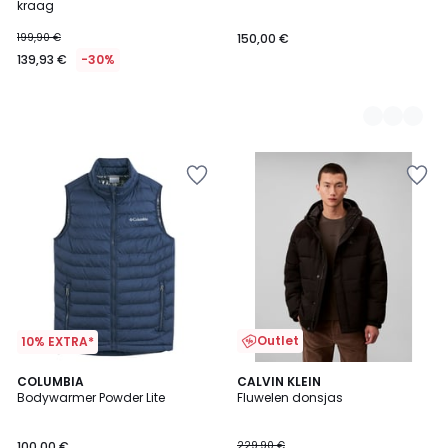
kraag
199,90 €
150,00 €
139,93 €
-30%
Outlet
10% EXTRA*
2
COLUMBIA
CALVIN KLEIN
Bodywarmer Powder Lite
Fluwelen donsjas
Kleuren
100,00 €
229,90 €