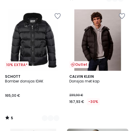
/
5
Outlet
10% EXTRA*
5
2
SCHOTT
CALVIN KLEIN
/
Bomber donsjas IDAK
Donsjas met kap
Kleuren
5
165,00 €
239,90 €
167,93 €
-30%
5
/
5