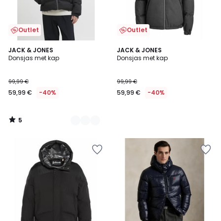
Outlet
Outlet
5
2
JACK & JONES
JACK & JONES
/
Donsjas met kap
Donsjas met kap
Kleuren
5
99,99 €
99,99 €
59,99 €
-40%
59,99 €
-40%
5
/
5