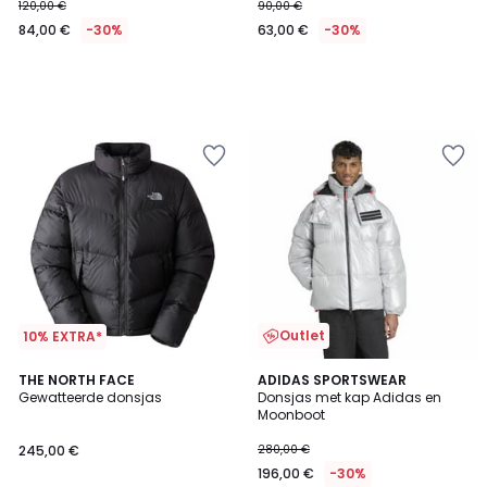
120,00 €
90,00 €
84,00 €
-30%
63,00 €
-30%
Outlet
10% EXTRA*
5
5
THE NORTH FACE
ADIDAS SPORTSWEAR
/
/
Gewatteerde donsjas
Donsjas met kap Adidas en
5
5
Moonboot
245,00 €
280,00 €
196,00 €
-30%