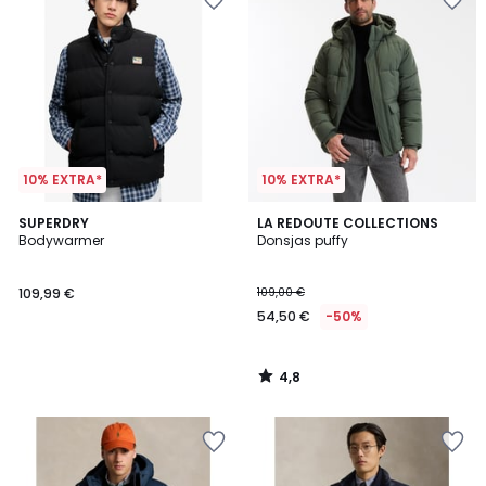
10% EXTRA*
10% EXTRA*
4,8
SUPERDRY
LA REDOUTE COLLECTIONS
/ 5
Bodywarmer
Donsjas puffy
109,99 €
109,00 €
54,50 €
-50%
4,8
/
5