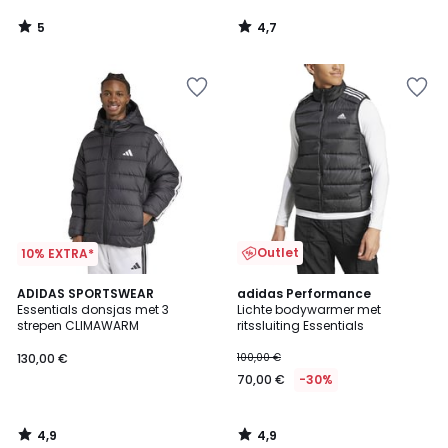
5
4,7
/
/
5
5
Outlet
10% EXTRA*
4,9
4,9
ADIDAS SPORTSWEAR
adidas Performance
/ 5
/ 5
Essentials donsjas met 3
Lichte bodywarmer met
strepen CLIMAWARM
ritssluiting Essentials
130,00 €
100,00 €
70,00 €
-30%
4,9
4,9
/
/