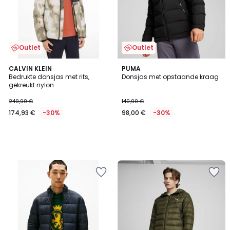
Outlet
Outlet
CALVIN KLEIN
PUMA
Bedrukte donsjas met rits,
Donsjas met opstaande kraag
gekreukt nylon
249,90 €
140,00 €
174,93 €
-30%
98,00 €
-30%