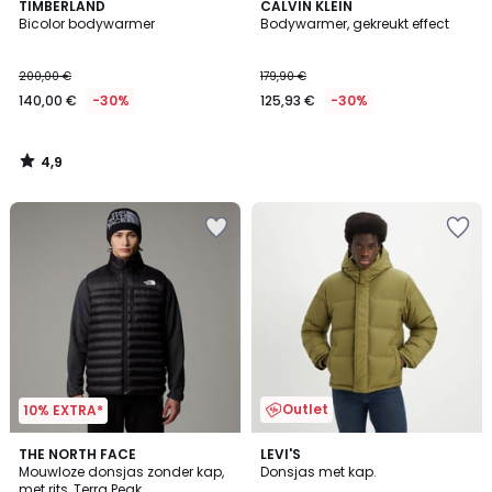
4,9
TIMBERLAND
CALVIN KLEIN
/ 5
Bicolor bodywarmer
Bodywarmer, gekreukt effect
200,00 €
179,90 €
140,00 €
-30%
125,93 €
-30%
4,9
/
5
Outlet
10% EXTRA*
4,8
3,7
THE NORTH FACE
LEVI'S
/ 5
/ 5
Mouwloze donsjas zonder kap,
Donsjas met kap.
met rits, Terra Peak