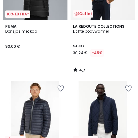
Outlet
10% EXTRA*
4,7
PUMA
LA REDOUTE COLLECTIONS
/ 5
Donsjas met kap
Lichte bodywarmer
90,00 €
54,99 €
30,24 €
-45%
4,7
/
5