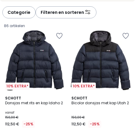
défiler
défiler
à
à
Categorie
Filteren en sorteren
gauche
droite
86 artikelen
10% EXTRA*
10% EXTRA*
4,5
4,6
3
SCHOTT
4
SCHOTT
/ 5
/ 5
Donsjas met rits en kap Idaho 2
Bicolor donsjas met kap Utah 2
Kleuren
Kleuren
Prijs
vanaf
150,00 €
150,00 €
vanaf
112,50 €
-25%
112,50 €
-25%
112,50
€