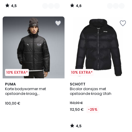
In
4,5
4,6
plaats
/
/
5
5
van
150,00
€
25%
korting
toegepast.
10% EXTRA*
10% EXTRA*
4,5
PUMA
SCHOTT
/ 5
Korte bodywarmer met
Bicolor donsjas met
opstaande kraag,
opstaande kraag Utah
tussenseizoen
100,00 €
150,00 €
112,50 €
-25%
4,5
/