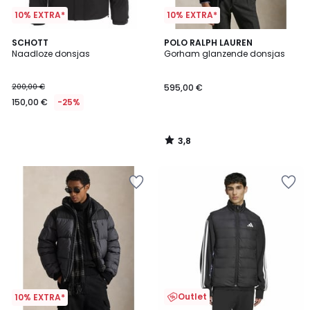
10% EXTRA*
10% EXTRA*
3,8
SCHOTT
POLO RALPH LAUREN
/ 5
Naadloze donsjas
Gorham glanzende donsjas
200,00 €
595,00 €
150,00 €
-25%
3,8
/
5
Outlet
10% EXTRA*