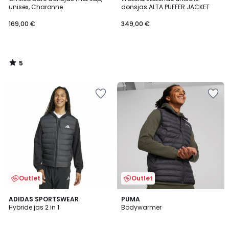
5
unisex, Charonne
donsjas ALTA PUFFER JACKET
169,00 €
349,00 €
5
/
5
Outlet
Outlet
ADIDAS SPORTSWEAR
PUMA
Hybride jas 2 in 1
Bodywarmer