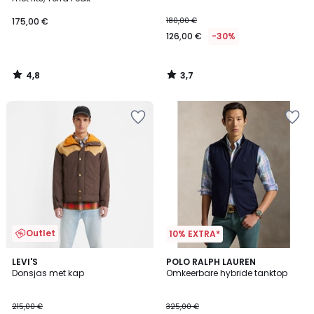
175,00 €
180,00 €
126,00 €
-30%
4,8
3,7
/
/
5
5
Outlet
10% EXTRA*
4,7
5
2
LEVI'S
POLO RALPH LAUREN
/ 5
/
Donsjas met kap
Omkeerbare hybride tanktop
Kleuren
5
215,00 €
325,00 €