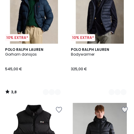
10% EXTRA*
10% EXTRA*
3,8
2
POLO RALPH LAUREN
2
POLO RALPH LAUREN
/ 5
Gorham donsjas
Bodywarmer
Kleuren
Kleuren
545,00 €
325,00 €
3,8
/
5