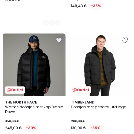
149,43 €
-35%
Outlet
Outlet
5
THE NORTH FACE
2
TIMBERLAND
/
Warme donsjas met kap Diablo
Donsjas met geborduurd logo
Kleuren
5
Down
350,00 €
200,00 €
245,00 €
-30%
130,00 €
-35%