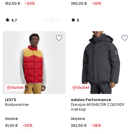
150,50 €
-30%
260,00 €
-20%
4,7
5
/
/
5
5
Outlet
Outlet
5
4,7
LEVI'S
adidas Performance
/
/ 5
Bodywarmer
Donsjas MYSHELTER COLD.RDY
5
met kap
130,00 €
350,00 €
91,00 €
-30%
262,50 €
-25%