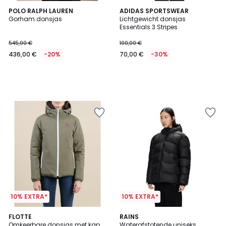
POLO RALPH LAUREN
ADIDAS SPORTSWEAR
Gorham donsjas
Lichtgewicht donsjas
Essentials 3 Stripes
545,00 €
100,00 €
436,00 €
-20%
70,00 €
-30%
10% EXTRA*
10% EXTRA*
5
FLOTTE
RAINS
/
Omkeerbare donsjas met kap,
Waterafstotende uniseks