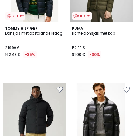
Outlet
Outlet
TOMMY HILFIGER
PUMA
Donsjas met opstaande kraag
Lichte donsjas met kap
249,90 €
130,00 €
162,43 €
-35%
91,00 €
-30%