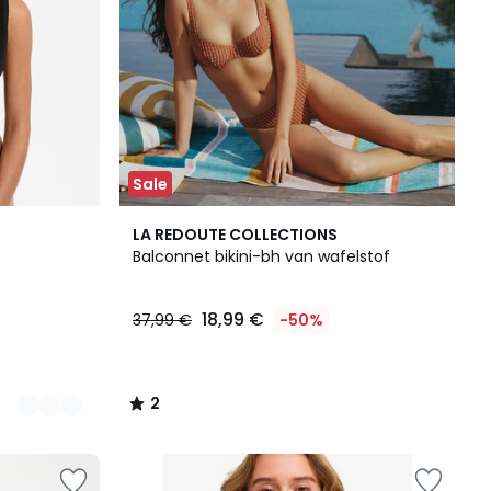
Sale
2
LA REDOUTE COLLECTIONS
/
Balconnet bikini-bh van wafelstof
5
18,99 €
37,99 €
-50%
2
/
5