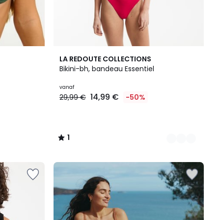
2
1
LA REDOUTE COLLECTIONS
Kleuren
/
Bikini-bh, bandeau Essentiel
5
vanaf
14,99 €
29,99 €
-50%
1
/
5