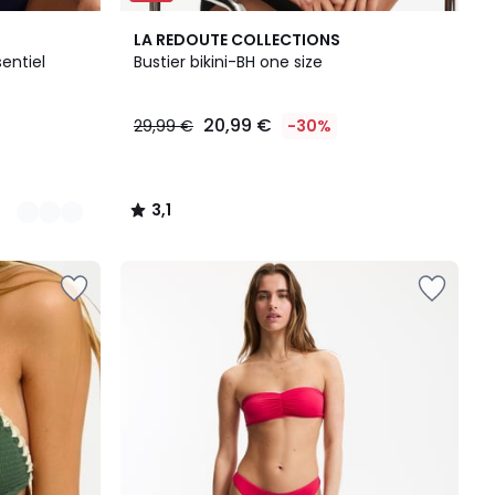
3,1
LA REDOUTE COLLECTIONS
/
sentiel
Bustier bikini-BH one size
5
20,99 €
29,99 €
-30%
3,1
/
5