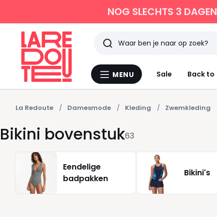
NOG SLECHTS 3 DAGEN 
Zoeken
Laatst
Sale
Back to
MENU
Menu
bekeken
La
Redoute
La Redoute
Damesmode
Kleding
Zwemkleding
Bikini bovenstuk
63
Eendelige
Bikini's
badpakken