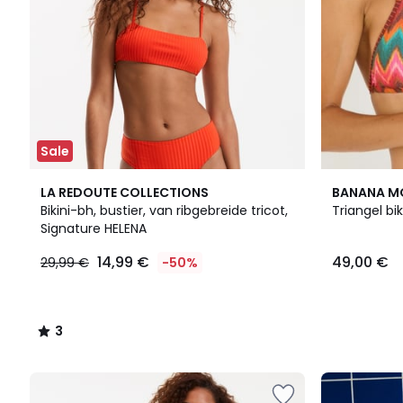
Sale
3
LA REDOUTE COLLECTIONS
BANANA 
/
Bikini-bh, bustier, van ribgebreide tricot,
Triangel bi
5
Signature HELENA
14,99 €
49,00 €
29,99 €
-50%
3
/
5