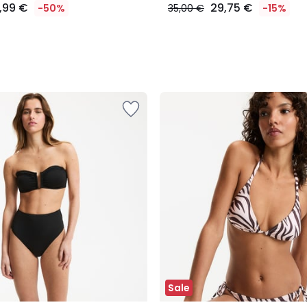
8,99 €
29,75 €
-50%
35,00 €
-15%
Sale