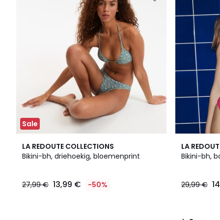
Sale
3
LA REDOUTE COLLECTIONS
LA REDOUT
/
Bikini-bh, driehoekig, bloemenprint
Bikini-bh, 
5
13,99 €
1
27,99 €
-50%
29,99 €