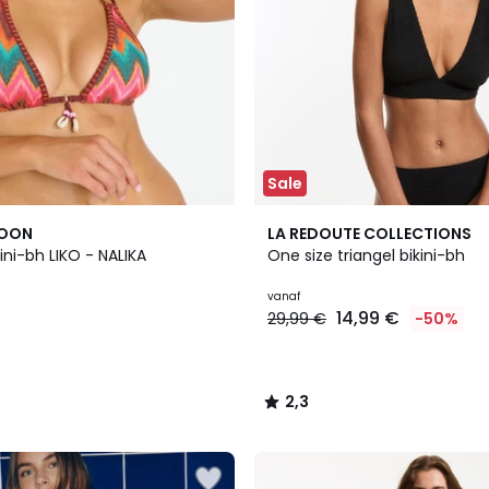
Sale
3
2,3
MOON
LA REDOUTE COLLECTIONS
Kleuren
/ 5
kini-bh LIKO - NALIKA
One size triangel bikini-bh
vanaf
14,99 €
29,99 €
-50%
2,3
/
5