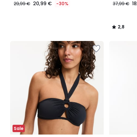
20,99 €
1
29,99 €
-30%
37,99 €
2,8
/
5
Sale