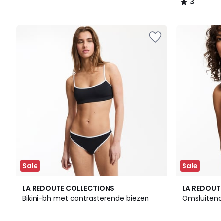
3
/
5
Sale
Sale
2,8
LA REDOUTE COLLECTIONS
LA REDOUT
/ 5
Bikini-bh met contrasterende biezen
Omsluitend