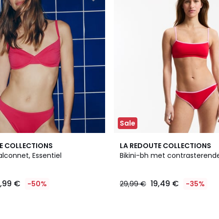
Sale
E COLLECTIONS
LA REDOUTE COLLECTIONS
balconnet, Essentiel
Bikini-bh met contrasterend
4,99 €
19,49 €
-50%
29,99 €
-35%