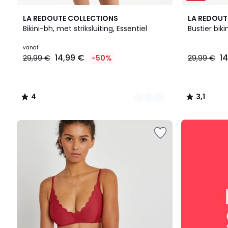
2
4
3,1
LA REDOUTE COLLECTIONS
LA REDOUT
Kleuren
/
/
Bikini-bh, met striksluiting, Essentiel
Bustier biki
5
5
Prijs
vanaf
14,99 €
1
29,99 €
-50%
29,99 €
vanaf
14,99
€
In
4
3,1
plaats
/
/
van
5
5
29,99
SALE
€
:
50%
10%
korting
EXTRA
toegepast.
vanaf
2
artikelen*