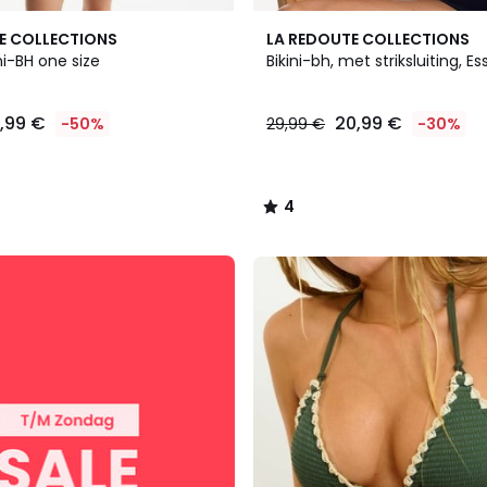
2
4
E COLLECTIONS
LA REDOUTE COLLECTIONS
Kleuren
/
ni-BH one size
Bikini-bh, met striksluiting, Es
5
4,99 €
20,99 €
-50%
29,99 €
-30%
4
/
5