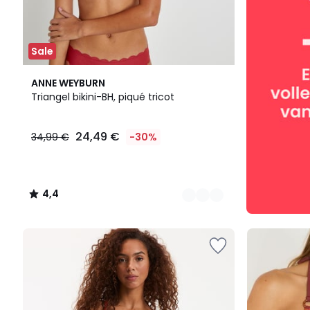
Sale
2
4,4
ANNE WEYBURN
Kleuren
/ 5
Triangel bikini-BH, piqué tricot
24,49 €
34,99 €
-30%
4,4
/
5