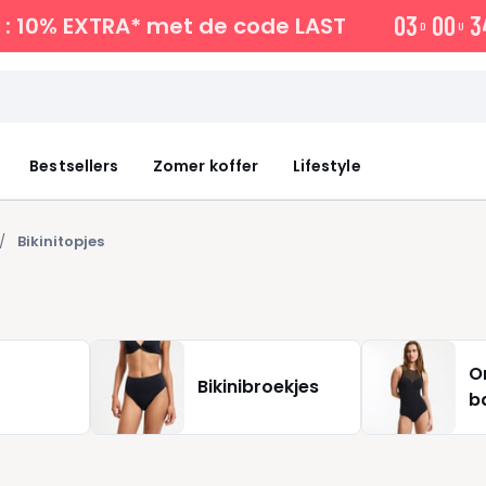
0
3
0
0
3
: 10% EXTRA*
met de code LAST
D
U
Bestsellers
Zomer koffer
Lifestyle
Bikinitopjes
O
Bikinibroekjes
b