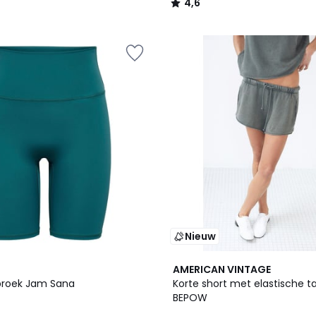
4,6
/
5
Nieuw
AMERICAN VINTAGE
sbroek Jam Sana
Korte short met elastische ta
BEPOW