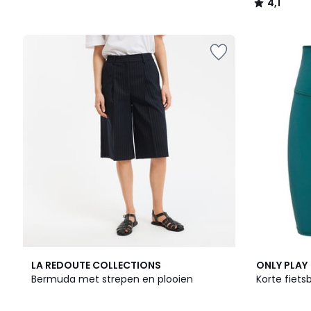
4,1
/
5
5
2
LA REDOUTE COLLECTIONS
ONLY PLAY
/
Kleuren
Bermuda met strepen en plooien
Korte fiet
5