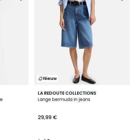
Nieuw
4,5
LA REDOUTE COLLECTIONS
/ 5
le
Lange bermuda in jeans
29,99 €