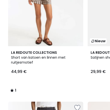
Nieuw
1
LA REDOUTE COLLECTIONS
LA REDOUT
/
Short van katoen en linnen met
Satijnen sh
5
ruitjesmotief
44,99 €
29,99 €
1
/
5