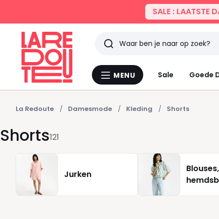
SALE : LAATSTE 
Zoeken
Laatst
Sale
Goede D
MENU
Menu
bekeken
La
Redoute
La Redoute
Damesmode
Kleding
Shorts
Shorts
121
Blouses,
Jurken
hemdsb