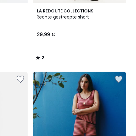
2
LA REDOUTE COLLECTIONS
/
Rechte gestreepte short
5
29,99 €
2
/
5