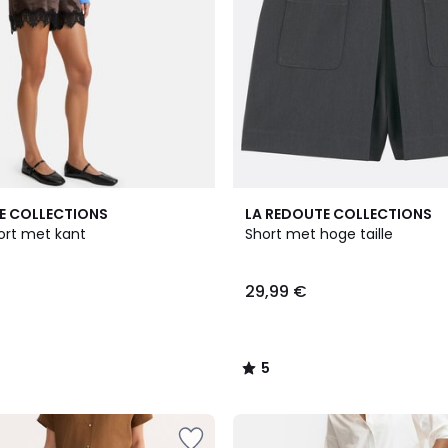
5
E COLLECTIONS
LA REDOUTE COLLECTIONS
/
ort met kant
Short met hoge taille
5
29,99 €
5
/
5