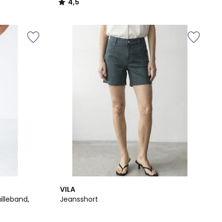
4,5
/
5
VILA
illeband,
Jeansshort