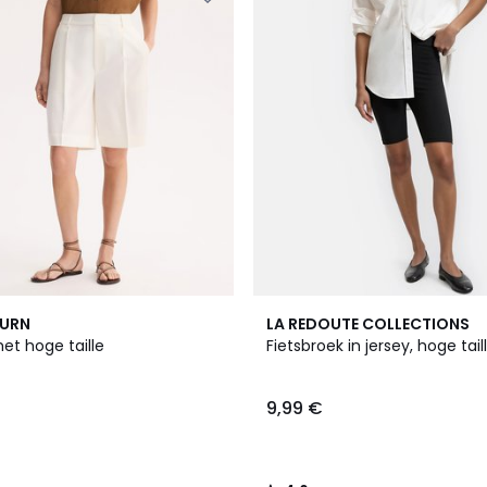
4,6
BURN
LA REDOUTE COLLECTIONS
/ 5
t hoge taille
Fietsbroek in jersey, hoge tail
9,99 €