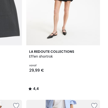
4,4
LA REDOUTE COLLECTIONS
/ 5
Effen shortrok
vanaf
29,99 €
4,4
/
5