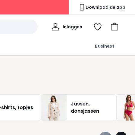
Download de app
Mijn
Inloggen
Kijk
Naar
profiel
mijn
het
wishlist
winkelma
Business
Jassen,
-shirts, topjes
donsjassen