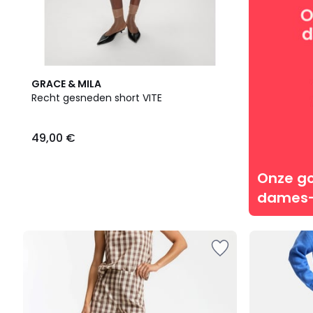
GRACE & MILA
Recht gesneden short VITE
49,00 €
Onze g
dames-