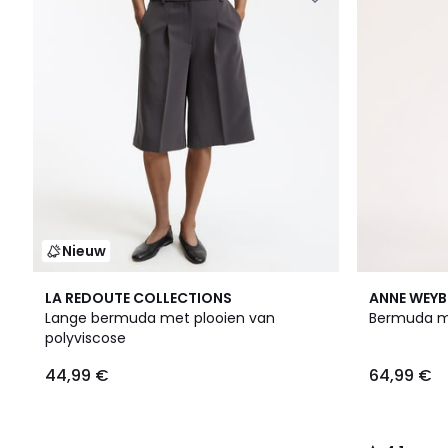
Nieuw
4,1
LA REDOUTE COLLECTIONS
ANNE WEY
/ 5
Lange bermuda met plooien van
Bermuda me
polyviscose
44,99 €
64,99 €