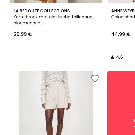
4,6
LA REDOUTE COLLECTIONS
ANNE WEY
/ 5
Korte broek met elastische tailleband,
Chino short
bloemenprint
29,99
29,99 €
44,99 €
€.
4,6
/
5
Onze
goede
dames-
deals