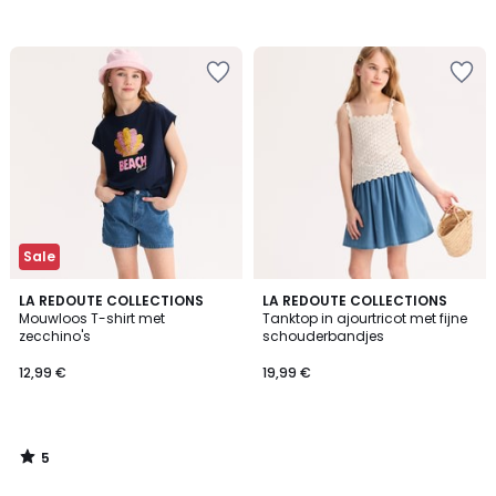
Sale
5
LA REDOUTE COLLECTIONS
LA REDOUTE COLLECTIONS
/
Mouwloos T-shirt met
Tanktop in ajourtricot met fijne
5
zecchino's
schouderbandjes
12,99 €
19,99 €
5
/
5