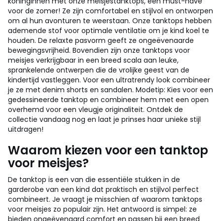
koninginnen met onze meisjestanktops, een must-have
voor de zomer! Ze zijn comfortabel en stijlvol en ontworpen
om al hun avonturen te weerstaan. Onze tanktops hebben
ademende stof voor optimale ventilatie om je kind koel te
houden. De relaxte pasvorm geeft ze ongeëvenaarde
bewegingsvrijheid. Bovendien zijn onze tanktops voor
meisjes verkrijgbaar in een breed scala aan leuke,
sprankelende ontwerpen die de vrolijke geest van de
kindertijd vastleggen. Voor een ultratrendy look combineer
je ze met denim shorts en sandalen. Modetip: Kies voor een
gedessineerde tanktop en combineer hem met een open
overhemd voor een vleugje originaliteit. Ontdek de
collectie vandaag nog en laat je prinses haar unieke stijl
uitdragen!
Waarom kiezen voor een tanktop
voor meisjes?
De tanktop is een van die essentiële stukken in de
garderobe van een kind dat praktisch en stijlvol perfect
combineert. Je vraagt je misschien af waarom tanktops
voor meisjes zo populair zijn. Het antwoord is simpel: ze
bieden ongeëvenaard comfort en passen bij een breed