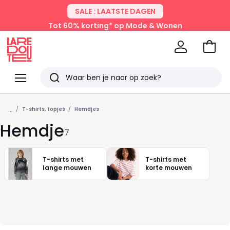
SALE : LAATSTE DAGEN
Tot 60% korting* op Mode & Wonen
Naar
het
La
winke
Redoute
Menu
Zoeken
Laatst
...
bekeken
T-shirts, topjes
Hemdjes
Hemdje
7
T-shirts met
T-shirts met
lange mouwen
korte mouwen