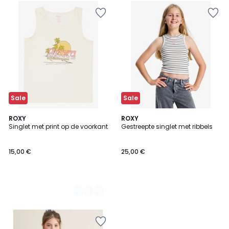
Sale
Sale
2
ROXY
ROXY
Singlet met print op de voorkant
Gestreepte singlet met ribbels
Kleuren
15,00 €
25,00 €