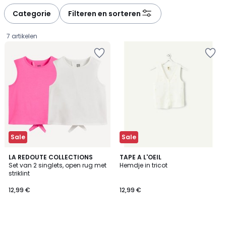
Categorie
Filteren en sorteren
7 artikelen
Sale
Sale
LA REDOUTE COLLECTIONS
TAPE A L'OEIL
Set van 2 singlets, open rug met
Hemdje in tricot
striklint
12,99
12,99 €
12,99 €
€.