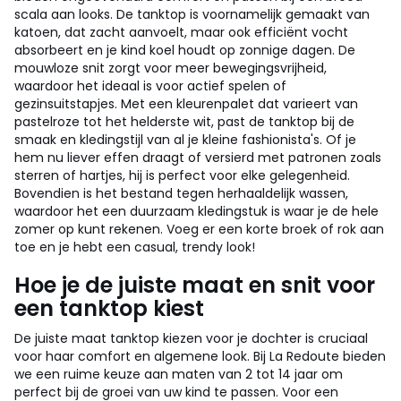
scala aan looks. De tanktop is voornamelijk gemaakt van
katoen, dat zacht aanvoelt, maar ook efficiënt vocht
absorbeert en je kind koel houdt op zonnige dagen. De
mouwloze snit zorgt voor meer bewegingsvrijheid,
waardoor het ideaal is voor actief spelen of
gezinsuitstapjes. Met een kleurenpalet dat varieert van
pastelroze tot het helderste wit, past de tanktop bij de
smaak en kledingstijl van al je kleine fashionista's. Of je
hem nu liever effen draagt of versierd met patronen zoals
sterren of hartjes, hij is perfect voor elke gelegenheid.
Bovendien is het bestand tegen herhaaldelijk wassen,
waardoor het een duurzaam kledingstuk is waar je de hele
zomer op kunt rekenen. Voeg er een korte broek of rok aan
toe en je hebt een casual, trendy look!
Hoe je de juiste maat en snit voor
een tanktop kiest
De juiste maat tanktop kiezen voor je dochter is cruciaal
voor haar comfort en algemene look. Bij La Redoute bieden
we een ruime keuze aan maten van 2 tot 14 jaar om
perfect bij de groei van uw kind te passen. Voor een