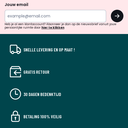
naar
Jouw email
inspiratie
OK
en
!
verrassingen?
Heb je al een klantaccount? Abonneer je dan op de nieuwsbrief vanuit jouw
persoonlijke ruimte door
hier te klikken
SNELLE LEVERING EN OP MAAT !
GRATIS RETOUR
30 DAGEN BEDENKTIJD
BETALING 100% VEILIG