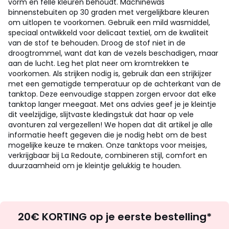
vorm en felle kleuren behoudt. Machinewas
binnenstebuiten op 30 graden met vergelijkbare kleuren
om uitlopen te voorkomen. Gebruik een mild wasmiddel,
speciaal ontwikkeld voor delicaat textiel, om de kwaliteit
van de stof te behouden. Droog de stof niet in de
droogtrommel, want dat kan de vezels beschadigen, maar
aan de lucht. Leg het plat neer om kromtrekken te
voorkomen. Als strijken nodig is, gebruik dan een strijkijzer
met een gematigde temperatuur op de achterkant van de
tanktop. Deze eenvoudige stappen zorgen ervoor dat elke
tanktop langer meegaat. Met ons advies geef je je kleintje
dit veelzijdige, slijtvaste kledingstuk dat haar op vele
avonturen zal vergezellen! We hopen dat dit artikel je alle
informatie heeft gegeven die je nodig hebt om de best
mogelijke keuze te maken. Onze tanktops voor meisjes,
verkrijgbaar bij La Redoute, combineren stijl, comfort en
duurzaamheid om je kleintje gelukkig te houden.
Op
20€ KORTING op je eerste bestelling*
zoek