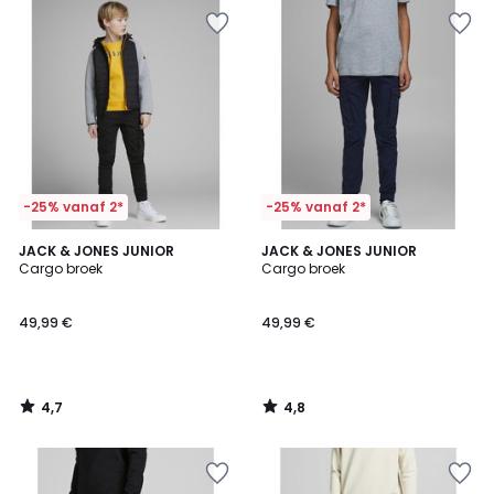
-25% vanaf 2*
-25% vanaf 2*
4,7
4,8
JACK & JONES JUNIOR
JACK & JONES JUNIOR
/ 5
/ 5
Cargo broek
Cargo broek
49,99 €
49,99 €
4,7
4,8
/
/
5
5