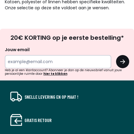
Katoen, polyester of linnen hebben specifieke kwaliteiten.
Onze selectie op deze site voldoet aan je wensen.
Op
20€ KORTING op je eerste bestelling*
zoek
naar
Jouw email
inspiratie
OK
en
!
verrassingen?
Heb je al een klantaccount? Abonneer je dan op de nieuwsbrief vanuit jouw
persoonlijke ruimte door
hier te klikken
SNELLE LEVERING EN OP MAAT !
GRATIS RETOUR