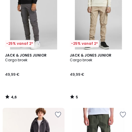
-25% vanaf 2*
-25% vanaf 2*
4,6
5
JACK & JONES JUNIOR
JACK & JONES JUNIOR
/ 5
/
Cargo broek
Cargo broek
5
49,99 €
49,99 €
4,6
5
/
/
5
5