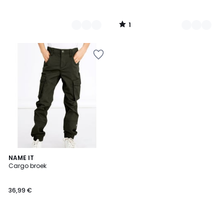
1
/
5
4,6
2
NAME IT
/ 5
Cargo broek
Kleuren
36,99 €