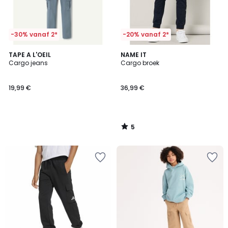
-30% vanaf 2*
-20% vanaf 2*
5
TAPE A L'OEIL
NAME IT
/
Cargo jeans
Cargo broek
5
19,99 €
36,99 €
5
/
5