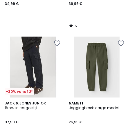
34,99 €
36,99 €
5
/
5
-30% vanaf 2*
1
2
JACK & JONES JUNIOR
2
NAME IT
/
Broek in cargo stijl
Joggingbroek, cargo model
Kleuren
Kleuren
5
37,99 €
26,99 €