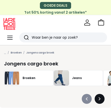
GOEDE DEALS
Tot 50% korting vanaf 2 artikelen*
Naar
het
La
winke
Redoute
Menu
Zoeken
Laatst
...
bekeken
Broeken
Jongens cargo broek
Jongens cargo broek
Broeken
Jeans
Précédent
Suivan
-
-
défiler
défiler