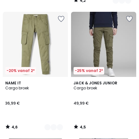
4,2
/
5
-20% vanaf 2*
-25% vanaf 2*
4,6
4,5
3
NAME IT
JACK & JONES JUNIOR
/ 5
/ 5
Cargo broek
Cargo broek
Kleuren
36,99 €
49,99 €
4,6
4,5
/
/
5
5