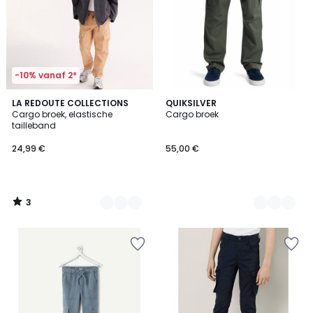
-10% vanaf 2*
3
2
LA REDOUTE COLLECTIONS
2
QUIKSILVER
/
Cargo broek, elastische
Cargo broek
Kleuren
Kleuren
5
tailleband
24,99 €
55,00 €
3
/
5