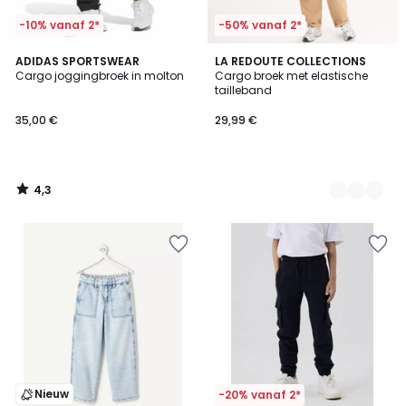
-10% vanaf 2*
-50% vanaf 2*
4,3
ADIDAS SPORTSWEAR
2
LA REDOUTE COLLECTIONS
/ 5
Cargo joggingbroek in molton
Cargo broek met elastische
Kleuren
tailleband
35,00 €
29,99 €
4,3
/
5
Nieuw
-20% vanaf 2*