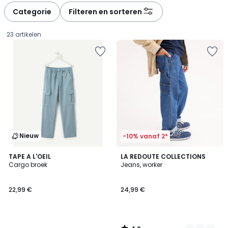
à
à
Categorie
Filteren en sorteren
gauche
droite
23 artikelen
Nieuw
-10% vanaf 2*
4,2
TAPE A L'OEIL
2
LA REDOUTE COLLECTIONS
/ 5
Cargo broek
Jeans, worker
Kleuren
22,99
22,99 €
24,99 €
€.