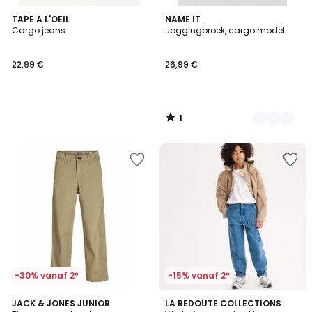
1
TAPE A L'OEIL
2
NAME IT
/
Cargo jeans
Joggingbroek, cargo model
Kleuren
5
22,99 €
26,99 €
1
/
5
-30% vanaf 2*
-15% vanaf 2*
2
JACK & JONES JUNIOR
2
LA REDOUTE COLLECTIONS