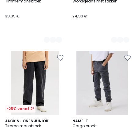
Timmermansbroek
Workerjeans met zakken
Kleuren
Kleuren
39,99 €
24,99 €
-25% vanaf 2*
5
JACK & JONES JUNIOR
NAME IT
/
Timmermansbroek
Cargo broek
5