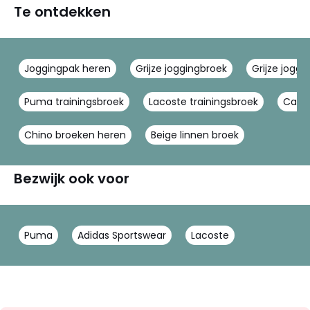
Te ontdekken
Joggingpak heren
Grijze joggingbroek
Grijze jogg
Puma trainingsbroek
Lacoste trainingsbroek
Cargo
Chino broeken heren
Beige linnen broek
Bezwijk ook voor
Puma
Adidas Sportswear
Lacoste