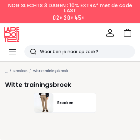
NOG SLECHTS 3 DAGEN : 10% EXTRA*
met de code
LAST
0
2
2
0
4
5
D
U
M
Naar
het
La
winke
Redoute
Menu
Zoeken
Laatst
...
bekeken
Broeken
Witte trainingsbroek
Witte trainingsbroek
Broeken