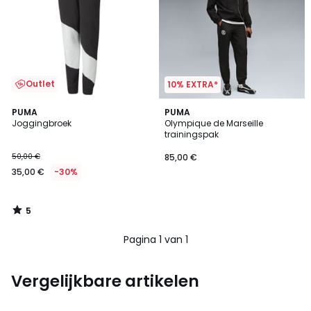
Outlet
10% EXTRA*
5
PUMA
PUMA
/
Joggingbroek
Olympique de Marseille
5
trainingspak
50,00 €
85,00 €
35,00 €
-30%
5
/
5
Pagina 1 van 1
Vergelijkbare artikelen