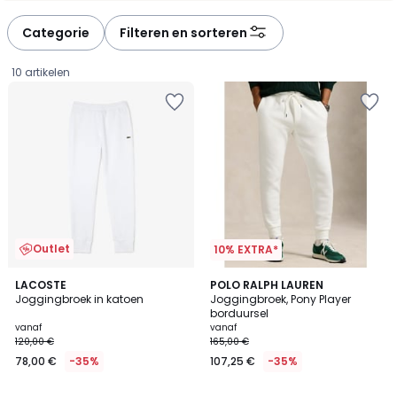
Categorie
Filteren en sorteren
10 artikelen
Outlet
10% EXTRA*
4,2
4,2
3
LACOSTE
3
POLO RALPH LAUREN
/ 5
/ 5
Joggingbroek in katoen
Joggingbroek, Pony Player
Kleuren
Kleuren
borduursel
Prijs
vanaf
vanaf
120,00 €
165,00 €
vanaf
78,00 €
-35%
107,25 €
-35%
78,00
€