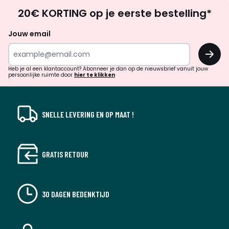
Op
20€ KORTING op je eerste bestelling*
zoek
naar
Jouw email
inspiratie
OK
en
!
verrassingen?
Heb je al een klantaccount? Abonneer je dan op de nieuwsbrief vanuit jouw
persoonlijke ruimte door
hier te klikken
SNELLE LEVERING EN OP MAAT !
GRATIS RETOUR
30 DAGEN BEDENKTIJD