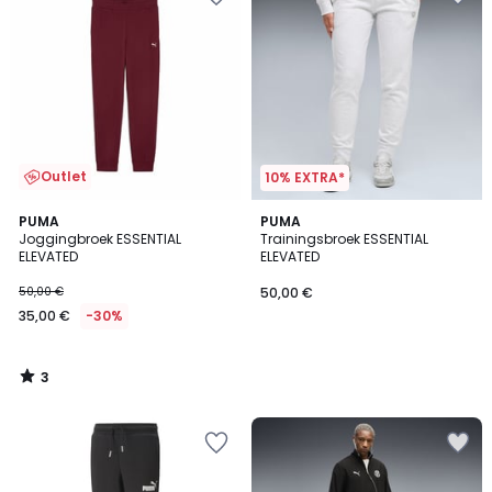
Outlet
10% EXTRA*
3
PUMA
PUMA
/
Joggingbroek ESSENTIAL
Trainingsbroek ESSENTIAL
5
ELEVATED
ELEVATED
50,00 €
50,00 €
35,00 €
-30%
3
/
5