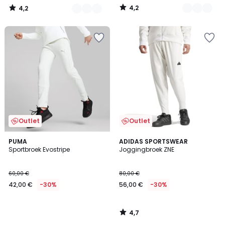
In
4,2
4,2
plaats
/
/
5
5
van
120,00
€
35%
korting
toegepast.
Outlet
Outlet
4,7
PUMA
ADIDAS SPORTSWEAR
/ 5
Sportbroek Evostripe
Joggingbroek ZNE
60,00 €
80,00 €
42,00 €
-30%
56,00 €
-30%
4,7
/
5