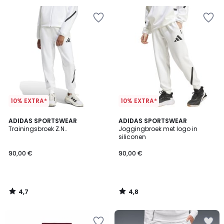
10% EXTRA*
10% EXTRA*
4,7
4,8
ADIDAS SPORTSWEAR
ADIDAS SPORTSWEAR
/ 5
/ 5
Trainingsbroek Z.N..
Joggingbroek met logo in
siliconen
90,00 €
90,00 €
4,7
4,8
/
/
5
5