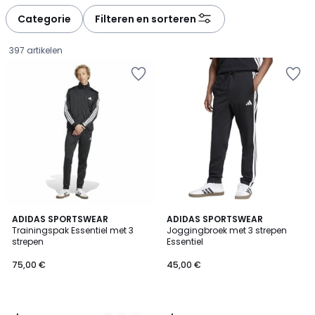
défiler
défiler
à
à
Categorie
Filteren en sorteren
gauche
droite
397 artikelen
4,6
4,3
2
ADIDAS SPORTSWEAR
ADIDAS SPORTSWEAR
/ 5
/ 5
Trainingspak Essentiel met 3
Joggingbroek met 3 strepen
Kleuren
strepen
Essentiel
75,00
75,00 €
45,00 €
€.