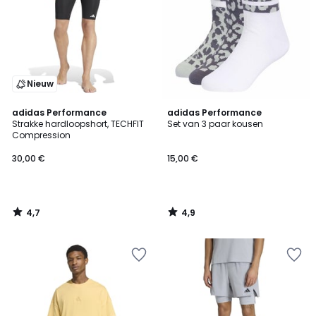
Nieuw
4,7
4,9
adidas Performance
adidas Performance
/ 5
/ 5
Strakke hardloopshort, TECHFIT
Set van 3 paar kousen
Compression
30,00 €
15,00 €
4,7
4,9
/
/
5
5