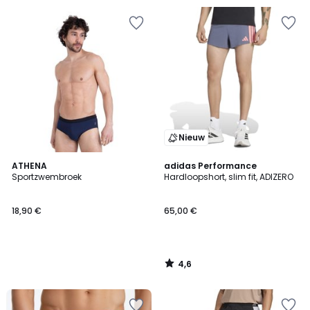
Nieuw
4,6
ATHENA
adidas Performance
/ 5
Sportzwembroek
Hardloopshort, slim fit, ADIZERO
18,90 €
65,00 €
4,6
/
5