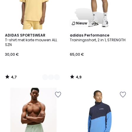
Nieuw
4,7
4,9
5
ADIDAS SPORTSWEAR
adidas Performance
/ 5
/ 5
T-shirt met korte mouwen ALL
Trainingsshort, 2 in 1, STRENGTH
Kleuren
SZN
30,00 €
65,00 €
4,7
4,9
/
/
5
5