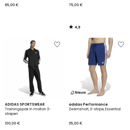
85,00 €
75,00 €
4,9
/
5
Nieuw
5
4,9
ADIDAS SPORTSWEAR
adidas Performance
/
/ 5
Trainingspak in molton 3-
Zwemshort, 3-stripe, Essential
5
strepen
100,00 €
35,00 €