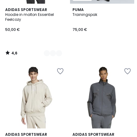
4,6
3
ADIDAS SPORTSWEAR
PUMA
/ 5
Hoodie in molton Essentiel
Trainingspak
Kleuren
Feelcozy
50,00 €
75,00 €
4,6
/
5
4,6
5
ADIDAS SPORTSWEAR
2
ADIDAS SPORTSWEAR