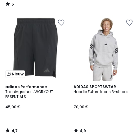
5
/
5
Nieuw
4,7
4,9
adidas Performance
ADIDAS SPORTSWEAR
/ 5
/ 5
Trainingsshort, WORKOUT
Hoodie Future Icons 3-stripes
ESSENTIALS
45,00 €
70,00 €
4,7
4,9
/
/
5
5