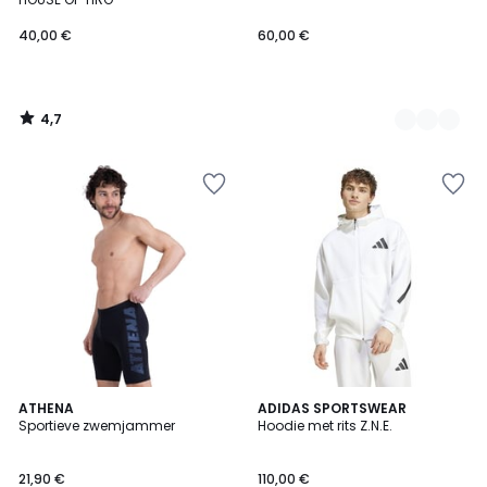
40,00 €
60,00 €
4,7
/
5
4,8
ATHENA
ADIDAS SPORTSWEAR
/ 5
Sportieve zwemjammer
Hoodie met rits Z.N.E.
21,90 €
110,00 €