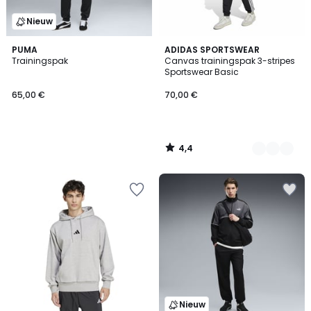
Nieuw
4,4
PUMA
2
ADIDAS SPORTSWEAR
/ 5
Trainingspak
Canvas trainingspak 3-stripes
Kleuren
Sportswear Basic
65,00 €
70,00 €
4,4
/
5
Nieuw