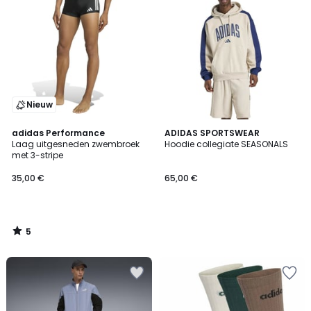
Nieuw
5
adidas Performance
ADIDAS SPORTSWEAR
/
Laag uitgesneden zwembroek
Hoodie collegiate SEASONALS
5
met 3-stripe
35,00 €
65,00 €
5
/
5