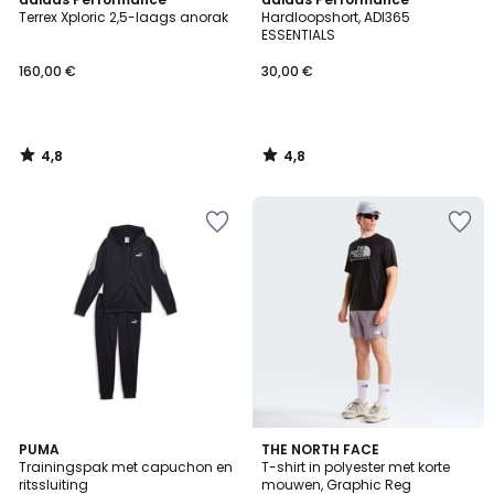
/ 5
/ 5
Terrex Xploric 2,5-laags anorak
Hardloopshort, ADI365
ESSENTIALS
160,00 €
30,00 €
4,8
4,8
/
/
5
5
3
PUMA
2
THE NORTH FACE
Trainingspak met capuchon en
T-shirt in polyester met korte
Kleuren
Kleuren
ritssluiting
mouwen, Graphic Reg