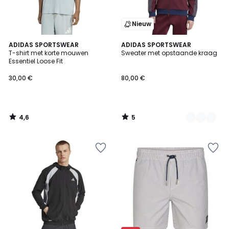
Nieuw
4,6
5
ADIDAS SPORTSWEAR
2
ADIDAS SPORTSWEAR
/ 5
/
T-shirt met korte mouwen
Sweater met opstaande kraag
Kleuren
5
Essentiel Loose Fit
30,00 €
80,00 €
4,6
5
/
/
5
5