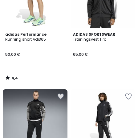
4,4
adidas Performance
ADIDAS SPORTSWEAR
/ 5
Running short Adi365
Trainingsvest Tiro
50,00 €
65,00 €
4,4
/
5