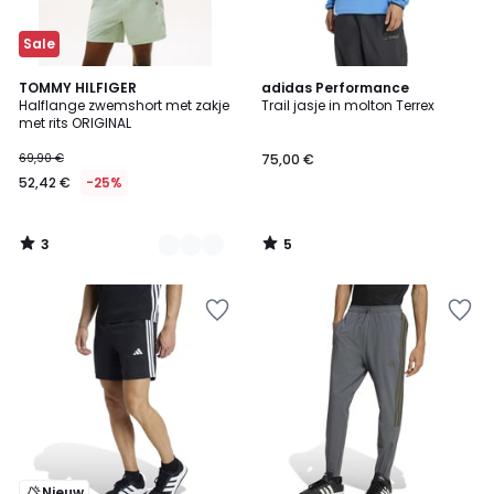
Sale
3
5
6
TOMMY HILFIGER
adidas Performance
/
/
Halflange zwemshort met zakje
Trail jasje in molton Terrex
Kleuren
5
5
met rits ORIGINAL
69,90 €
75,00 €
52,42 €
-25%
3
5
/
/
5
5
Nieuw