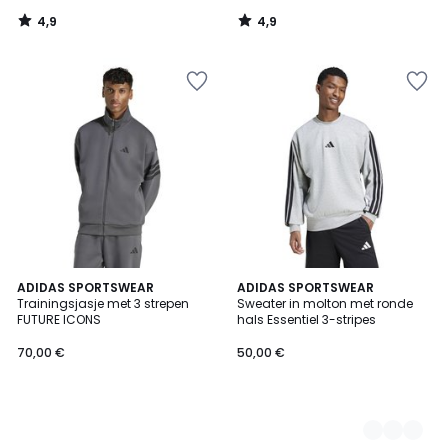
4,9
4,9
/
/
5
5
ADIDAS SPORTSWEAR
3
ADIDAS SPORTSWEAR
Trainingsjasje met 3 strepen
Sweater in molton met ronde
Kleuren
FUTURE ICONS
hals Essentiel 3-stripes
70,00 €
50,00 €