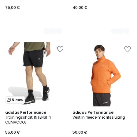
75,00 €
40,00 €
Nieuw
5
4,8
adidas Performance
2
adidas Performance
/
/ 5
Trainingsshort, INTENSITY
Vest in fleece met ritssluiting
Kleuren
5
CLIMACOOL
55,00 €
50,00 €