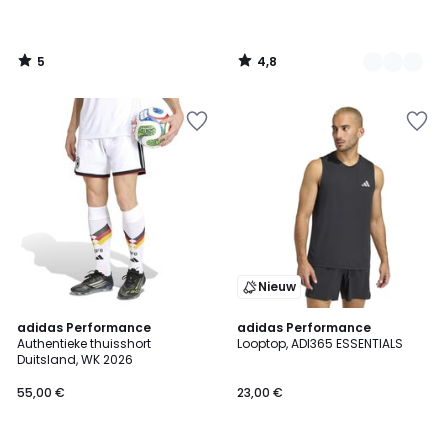
5
4,8
/
/
5
5
Nieuw
4,9
4,9
adidas Performance
adidas Performance
/ 5
/ 5
Authentieke thuisshort
Looptop, ADI365 ESSENTIALS
Duitsland, WK 2026
55,00 €
23,00 €