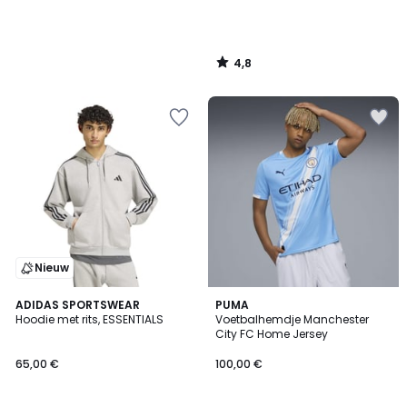
4,8
/
5
Nieuw
2
ADIDAS SPORTSWEAR
PUMA
Hoodie met rits, ESSENTIALS
Voetbalhemdje Manchester
Kleuren
City FC Home Jersey
65,00 €
100,00 €