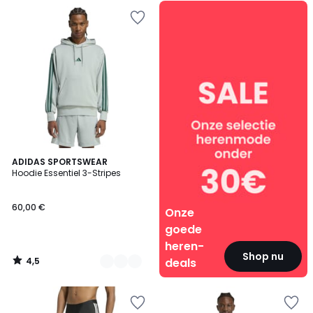
Onze
goede
heren-
deals
4,5
3
ADIDAS SPORTSWEAR
/ 5
Hoodie Essentiel 3-Stripes
Kleuren
60,00 €
Onze
goede
heren-
Shop nu
4,5
deals
/
5