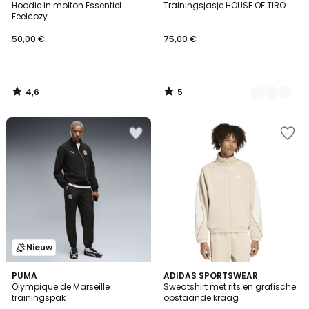
/ 5
/
Hoodie in molton Essentiel
Trainingsjasje HOUSE OF TIRO
Kleuren
5
Feelcozy
50,00 €
75,00 €
4,6
5
/
/
5
5
Nieuw
4,9
PUMA
ADIDAS SPORTSWEAR
/ 5
Olympique de Marseille
Sweatshirt met rits en grafische
trainingspak
opstaande kraag