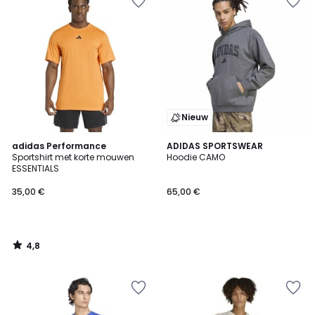
Nieuw
4,8
adidas Performance
ADIDAS SPORTSWEAR
/ 5
Sportshirt met korte mouwen
Hoodie CAMO
ESSENTIALS
35,00 €
65,00 €
4,8
/
5