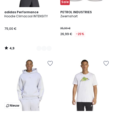
Sale
4,9
2
adidas Performance
PETROL INDUSTRIES
/ 5
Hoodie Climacool INTENSITY
Zwemshort
Kleuren
75,00 €
35,99 €
26,99 €
-25%
4,9
/
5
Nieuw