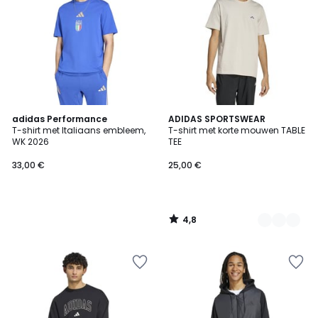
4,8
adidas Performance
2
ADIDAS SPORTSWEAR
/ 5
T-shirt met Italiaans embleem,
T-shirt met korte mouwen TABLE
Kleuren
WK 2026
TEE
33,00 €
25,00 €
4,8
/
5