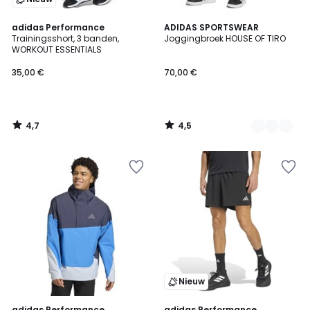
4,7
4,5
adidas Performance
2
ADIDAS SPORTSWEAR
/ 5
/ 5
Trainingsshort, 3 banden,
Joggingbroek HOUSE OF TIRO
Kleuren
WORKOUT ESSENTIALS
35,00 €
70,00 €
4,7
4,5
/
/
5
5
Nieuw
4,8
4,8
adidas Performance
adidas Performance