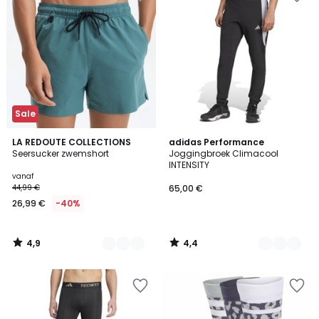
Sale
4,9
4,4
2
LA REDOUTE COLLECTIONS
2
adidas Performance
/ 5
/ 5
Seersucker zwemshort
Joggingbroek Climacool
Kleuren
Kleuren
INTENSITY
vanaf
44,99 €
65,00 €
26,99 €
-40%
4,9
4,4
/
/
5
5