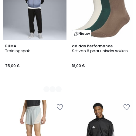
Nieuw
3
PUMA
adidas Performance
Trainingspak
Set van 6 paar uniseks sokken
Kleuren
75,00 €
18,00 €