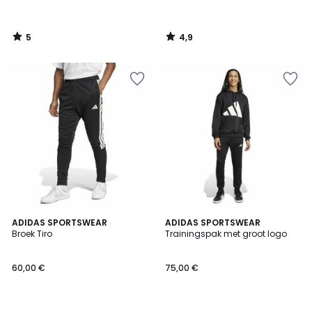
5
4,9
/
/
5
5
5
ADIDAS SPORTSWEAR
ADIDAS SPORTSWEAR
/
Broek Tiro
Trainingspak met groot logo
5
60,00 €
75,00 €