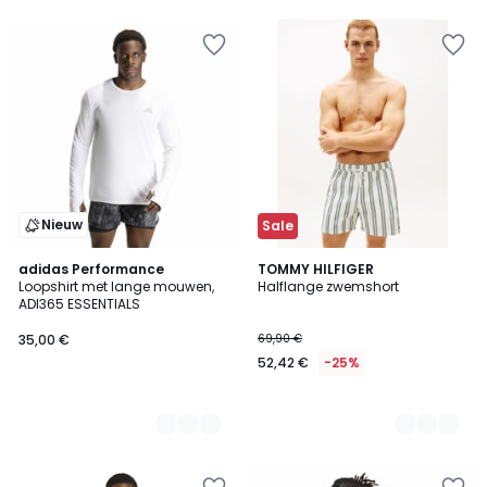
Nieuw
Sale
2
adidas Performance
2
TOMMY HILFIGER
Loopshirt met lange mouwen,
Halflange zwemshort
Kleuren
Kleuren
ADI365 ESSENTIALS
35,00 €
69,90 €
52,42 €
-25%