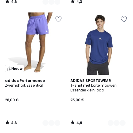
4,6
4,3
/
/
5
5
Nieuw
4,6
4,9
2
adidas Performance
2
ADIDAS SPORTSWEAR
/ 5
/ 5
Zwemshort, Essential
T-shirt met korte mouwen
Kleuren
Kleuren
Essentiel klein logo
28,00 €
25,00 €
4,6
4,9
/
/
5
5