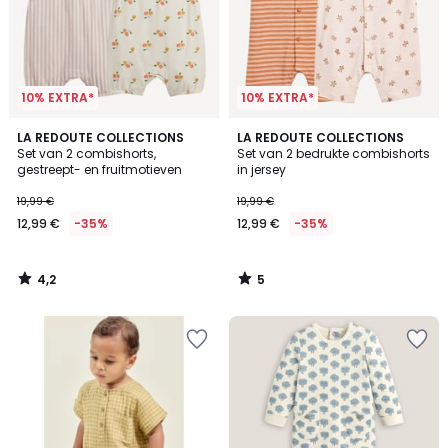
10% EXTRA*
10% EXTRA*
4,2
5
LA REDOUTE COLLECTIONS
LA REDOUTE COLLECTIONS
/ 5
/
Set van 2 combishorts,
Set van 2 bedrukte combishorts
5
gestreept- en fruitmotieven
in jersey
19,99 €
19,99 €
12,99 €
-35%
12,99 €
-35%
4,2
5
/
/
5
5