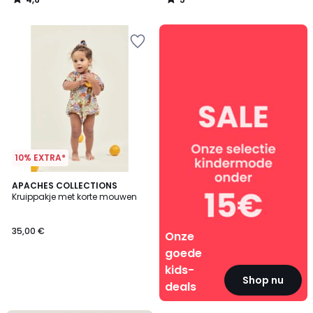
/
/
5
5
Onze
goede
kids-
deals
10% EXTRA*
APACHES COLLECTIONS
Kruippakje met korte mouwen
35,00 €
Onze
goede
kids-
Shop nu
deals