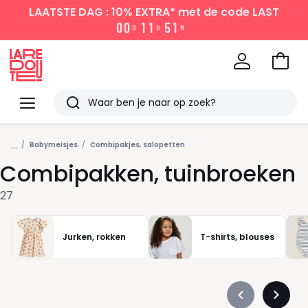
LAATSTE DAG : 10% EXTRA*
met de code LAST
0
0
1
1
5
1
D
U
M
Naar
het
La
winke
Redoute
Menu
Zoeken
Laatst
...
bekeken
Babymeisjes
Combipakjes, salopetten
Combipakken, tuinbroeken
27
Jurken, rokken
T-shirts, blouses
Précédent
Suivan