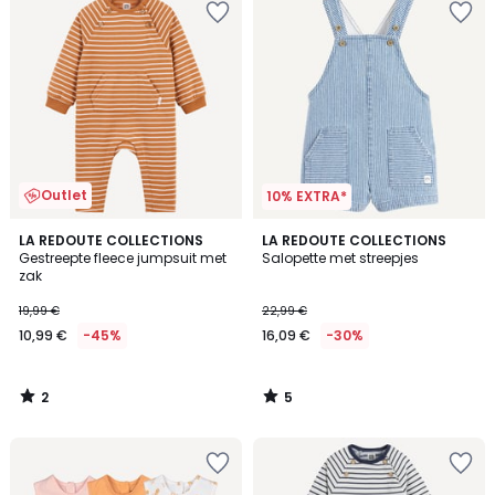
Outlet
10% EXTRA*
2
5
LA REDOUTE COLLECTIONS
LA REDOUTE COLLECTIONS
/
/
Gestreepte fleece jumpsuit met
Salopette met streepjes
5
5
zak
19,99 €
22,99 €
10,99 €
-45%
16,09 €
-30%
2
5
/
/
5
5