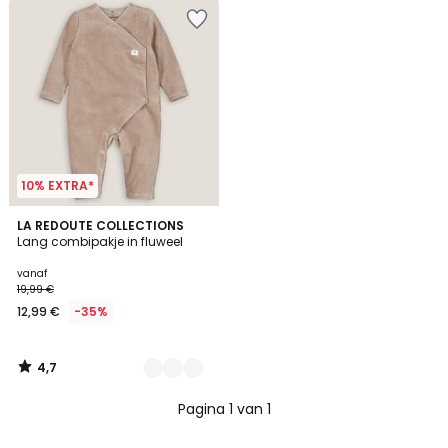
10% EXTRA*
4,7
2
LA REDOUTE COLLECTIONS
/ 5
Lang combipakje in fluweel
Kleuren
vanaf
19,99 €
12,99 €
-35%
4,7
/
5
Pagina 1 van 1