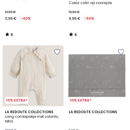
5
5
Coeur calin op voorzijde
19,99 €
19,99 €
11,99 €
-40%
9,99 €
-50%
5
5
/
/
5
5
10% EXTRA*
10% EXTRA*
4,8
4,4
LA REDOUTE COLLECTIONS
LA REDOUTE COLLECTIONS
/ 5
/ 5
Lang combipakje met volants,
.
tetra