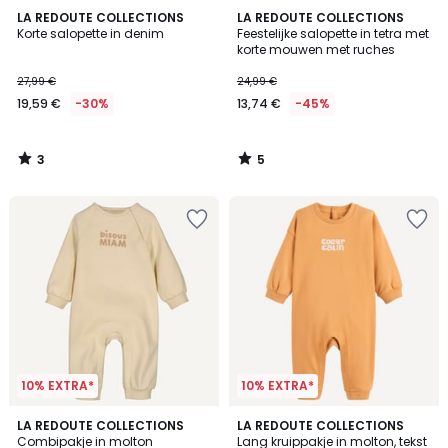
3
5
LA REDOUTE COLLECTIONS
LA REDOUTE COLLECTIONS
/
/
Korte salopette in denim
Feestelijke salopette in tetra met
5
5
korte mouwen met ruches
27,99 €
24,99 €
19,59 €
-30%
13,74 €
-45%
3
5
/
/
5
5
10% EXTRA*
10% EXTRA*
5
5
LA REDOUTE COLLECTIONS
LA REDOUTE COLLECTIONS
/
/
Combipakje in molton
Lang kruippakje in molton, tekst