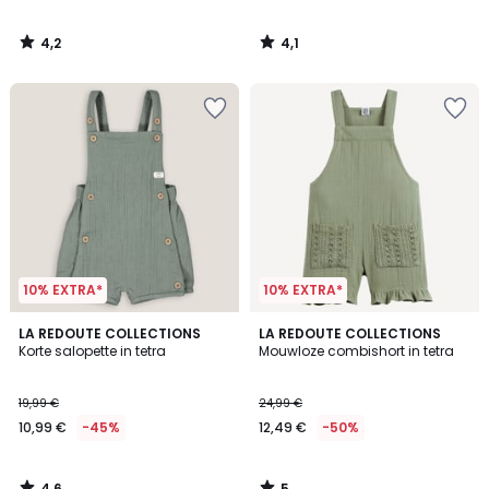
4,2
4,1
/
/
5
5
10% EXTRA*
10% EXTRA*
4,6
5
LA REDOUTE COLLECTIONS
LA REDOUTE COLLECTIONS
/ 5
/
Korte salopette in tetra
Mouwloze combishort in tetra
5
19,99 €
24,99 €
10,99 €
-45%
12,49 €
-50%
4,6
5