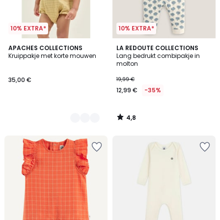
10% EXTRA*
10% EXTRA*
4,8
2
APACHES COLLECTIONS
LA REDOUTE COLLECTIONS
/ 5
Kruippakje met korte mouwen
Lang bedrukt combipakje in
Kleuren
molton
35,00 €
19,99 €
12,99 €
-35%
4,8
/
5