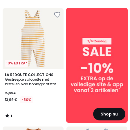
5
5
SALE
:
10%
EXTRA
vanaf
2
artikelen*
10% EXTRA*
1
LA REDOUTE COLLECTIONS
/
Gestreepte salopette met
5
bretellen, van honingraatstof
27,99 €
13,99 €
-50%
Shop nu
1
/
5