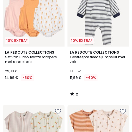
10% EXTRA*
10% EXTRA*
2
LA REDOUTE COLLECTIONS
LA REDOUTE COLLECTIONS
/
Set van 3 mouwloze rompers
Gestreepte fleece jumpsuit met
5
met ronde hals
zak
29,99 €
19,99 €
14,99 €
-50%
11,99 €
-40%
2
/
5