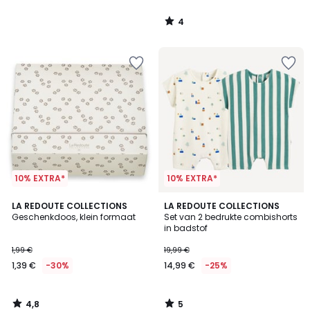
van
4
27,99
/
5
€
35%
korting
toegepast.
10% EXTRA*
10% EXTRA*
4,8
5
LA REDOUTE COLLECTIONS
LA REDOUTE COLLECTIONS
/ 5
/
Geschenkdoos, klein formaat
Set van 2 bedrukte combishorts
5
in badstof
1,99 €
19,99 €
1,39 €
-30%
14,99 €
-25%
4,8
5
/
/