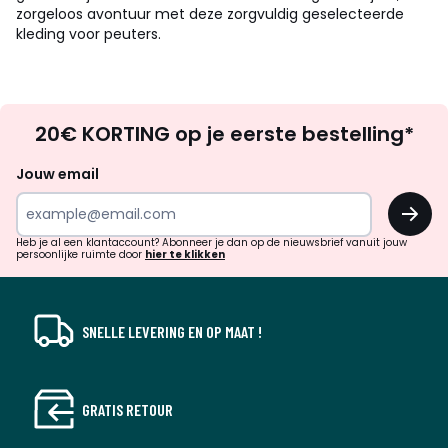
zorgeloos avontuur met deze zorgvuldig geselecteerde
kleding voor peuters.
Op
20€ KORTING op je eerste bestelling*
zoek
naar
Jouw email
inspiratie
OK
en
!
verrassingen?
Heb je al een klantaccount? Abonneer je dan op de nieuwsbrief vanuit jouw
persoonlijke ruimte door
hier te klikken
SNELLE LEVERING EN OP MAAT !
GRATIS RETOUR