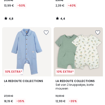
27,99 €
3,99 €
13,99 €
-50%
2,39 €
-40%
4,8
4,4
/
/
5
5
10% EXTRA*
10% EXTRA*
4,2
4,1
LA REDOUTE COLLECTIONS
LA REDOUTE COLLECTIONS
/ 5
/ 5
.
Set van 2 kruippakjes, korte
mouwen
27,99 €
19,99 €
18,19 €
-35%
12,99 €
-35%