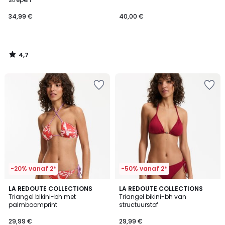
34,99 €
40,00 €
4,7
/
5
-20% vanaf 2*
-50% vanaf 2*
5
LA REDOUTE COLLECTIONS
LA REDOUTE COLLECTIONS
/
Triangel bikini-bh met
Triangel bikini-bh van
5
palmboomprint
structuurstof
29,99 €
29,99 €