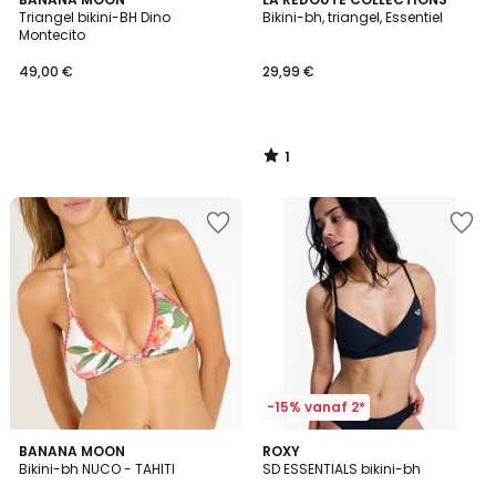
/
Triangel bikini-BH Dino
Bikini-bh, triangel, Essentiel
5
Montecito
49,00 €
29,99 €
1
/
5
-15% vanaf 2*
BANANA MOON
ROXY
Bikini-bh NUCO - TAHITI
SD ESSENTIALS bikini-bh