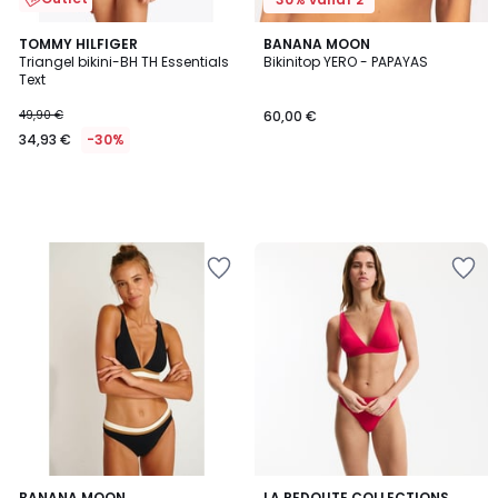
TOMMY HILFIGER
BANANA MOON
Triangel bikini-BH TH Essentials
Bikinitop YERO - PAPAYAS
Text
49,90 €
60,00 €
34,93 €
-30%
1
BANANA MOON
LA REDOUTE COLLECTIONS