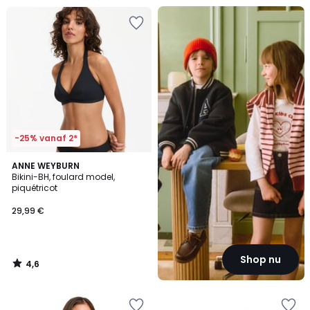
Back
To
...
-25% vanaf 2*
4,6
ANNE WEYBURN
/ 5
Bikini-BH, foulard model,
piquétricot
29,99 €
Shop nu
4,6
/
5