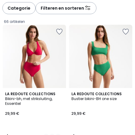
défiler
défiler
à
à
Categorie
Filteren en sorteren
gauche
droite
66 artikelen
4
3,1
2
LA REDOUTE COLLECTIONS
LA REDOUTE COLLECTIONS
/
/
Bikini-bh, met striksluiting,
Bustier bikini-BH one size
Kleuren
5
5
Essentiel
29,99
29,99 €
29,99 €
€.