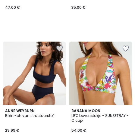
47,00 €
35,00 €
3,3
ANNE WEYBURN
BANANA MOON
/ 5
Bikini-bh van structuurstof
LIFO bovenstukje - SUNSETBAY -
C cup
29,99 €
54,00 €