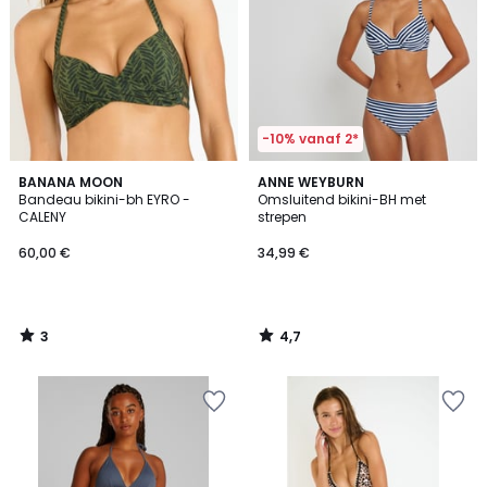
-10% vanaf 2*
3
4,7
BANANA MOON
ANNE WEYBURN
/
/ 5
Bandeau bikini-bh EYRO -
Omsluitend bikini-BH met
5
CALENY
strepen
60,00 €
34,99 €
3
4,7
/
/
5
5