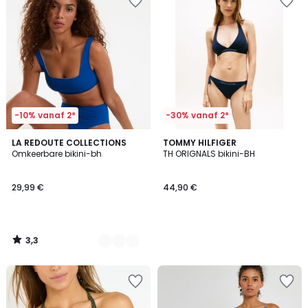
-10% vanaf 2*
-30% vanaf 2*
3,3
2
LA REDOUTE COLLECTIONS
TOMMY HILFIGER
/ 5
Omkeerbare bikini-bh
TH ORIGNALS bikini-BH
Kleuren
29,99 €
44,90 €
3,3
/
5