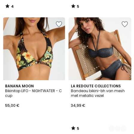
4
5
/
/
5
5
5
BANANA MOON
2
LA REDOUTE COLLECTIONS
/
Bikinitop LIFO - NIGHTWATER - C
Bandeau bikini-bh van mesh
Kleuren
5
cup
met metallic vezel
55,00 €
34,99 €
5
/