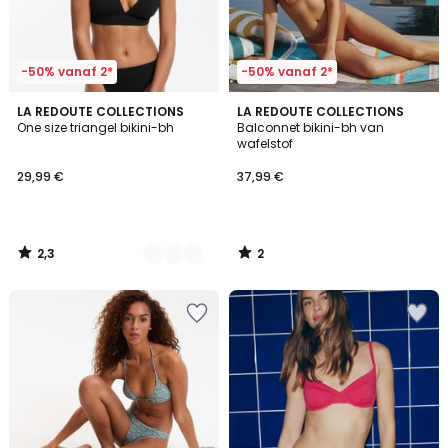
-50% vanaf 2*
-50% vanaf 2*
2,3
2
3
LA REDOUTE COLLECTIONS
LA REDOUTE COLLECTIONS
/ 5
/
One size triangel bikini-bh
Balconnet bikini-bh van
Kleuren
5
wafelstof
29,99 €
37,99 €
2,3
2
/
/
5
5