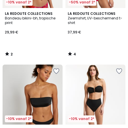
-10% vanaf 2*
-50% vanaf 2*
2
4
LA REDOUTE COLLECTIONS
LA REDOUTE COLLECTIONS
/
/
Bandeau bikini-bh, tropische
Zwemshirt, UV-beschermend t-
5
5
print
shirt
29,99 €
37,99 €
2
4
/
/
5
5
-10% vanaf 2*
-10% vanaf 2*