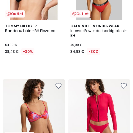
Outlet
Outlet
TOMMY HILFIGER
CALVIN KLEIN UNDERWEAR
Bandeau bikini-BH Elevated
Intense Power driehoekig bikini-
BH
54,90 €
49,90 €
38,43 €
-30%
34,93 €
-30%