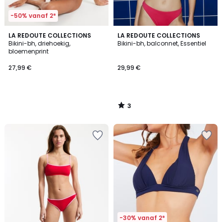
-50% vanaf 2*
3
LA REDOUTE COLLECTIONS
LA REDOUTE COLLECTIONS
/
Bikini-bh, driehoekig,
Bikini-bh, balconnet, Essentiel
5
bloemenprint
27,99 €
29,99 €
3
/
5
-30% vanaf 2*