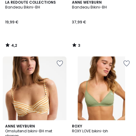
4,2
3
LA REDOUTE COLLECTIONS
ANNE WEYBURN
/ 5
/
Bandeau Bikini-BH
Bandeau Bikini-BH
5
19,99 €
37,99 €
4,2
3
/
/
5
5
4,7
ANNE WEYBURN
ROXY
/ 5
Omsluitend bikini-BH met
ROXY LOVE bikini-bh
strepen