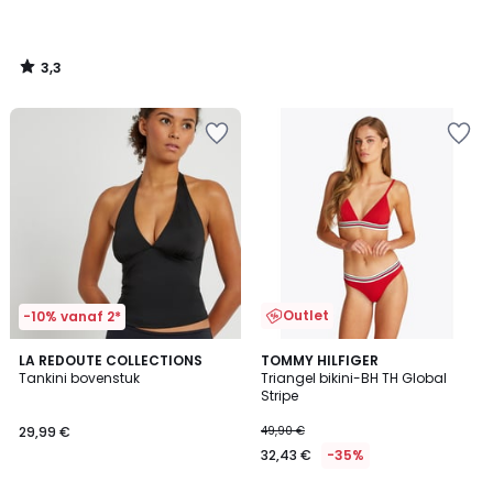
3,3
/
5
Outlet
-10% vanaf 2*
4
5
LA REDOUTE COLLECTIONS
TOMMY HILFIGER
/
/
Tankini bovenstuk
Triangel bikini-BH TH Global
5
5
Stripe
29,99 €
49,90 €
32,43 €
-35%