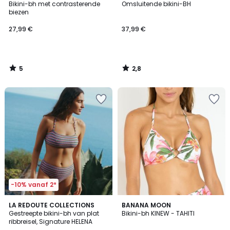
/
/ 5
Bikini-bh met contrasterende
Omsluitende bikini-BH
5
biezen
27,99 €
37,99 €
5
2,8
/
/
5
5
-10% vanaf 2*
LA REDOUTE COLLECTIONS
BANANA MOON
Gestreepte bikini-bh van plat
Bikini-bh KINEW - TAHITI
ribbreisel, Signature HELENA