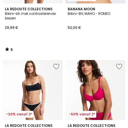
5
LA REDOUTE COLLECTIONS
BANANA MOON
/
Bikini-bh met contrasterende
Bikini-BH, MAHO - ROMEO
5
biezen
29,99 €
52,00 €
5
/
5
-30% vanaf 2*
-50% vanaf 2*
5
2,8
LA REDOUTE COLLECTIONS
LA REDOUTE COLLECTIONS