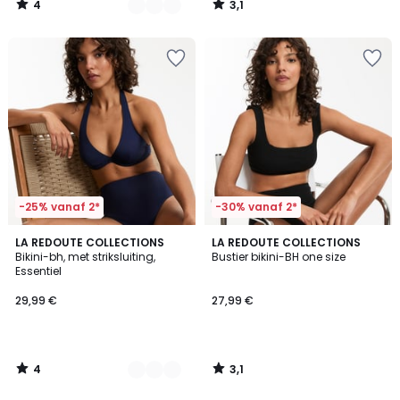
4
3,1
/
/
5
5
-25% vanaf 2*
-30% vanaf 2*
4
3,1
2
LA REDOUTE COLLECTIONS
LA REDOUTE COLLECTIONS
/
/
Bikini-bh, met striksluiting,
Bustier bikini-BH one size
Kleuren
5
5
Essentiel
29,99 €
27,99 €
4
3,1
/
/
5
5