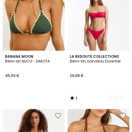
1
BANANA MOON
2
LA REDOUTE COLLECTIONS
/
Bikini-bh NUCO - DAKOTA
Bikini-bh, bandeau Essentiel
Kleuren
5
45,00 €
29,99 €
1
/
5