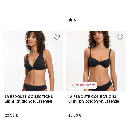
5
/
5
-25% vanaf 2*
1
3
LA REDOUTE COLLECTIONS
2
LA REDOUTE COLLECTIONS
/
/
Bikini-bh, triangel, Essentiel
Bikini-bh, balconnet, Essentiel
Kleuren
5
5
29,99 €
29,99 €