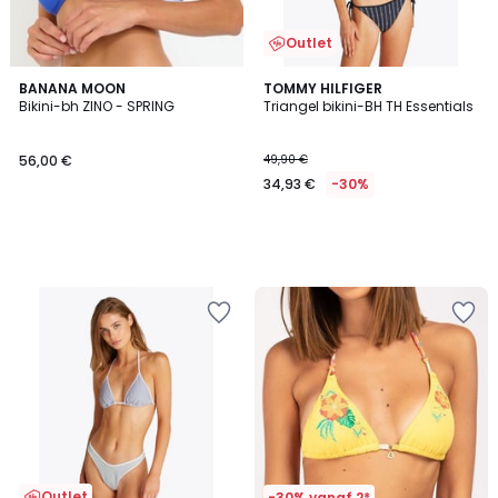
Outlet
BANANA MOON
TOMMY HILFIGER
Bikini-bh ZINO - SPRING
Triangel bikini-BH TH Essentials
56,00 €
49,90 €
34,93 €
-30%
Outlet
-30% vanaf 2*