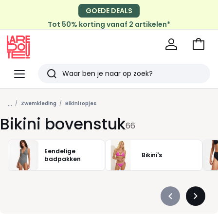
GOEDE DEALS
Tot 50% korting vanaf 2 artikelen*
Naar
het
La
winke
Redoute
Menu
Zoeken
Laatst
...
bekeken
Zwemkleding
Bikinitopjes
Bikini bovenstuk
66
Eendelige
Bikini's
badpakken
Précédent
Suivan
-
-