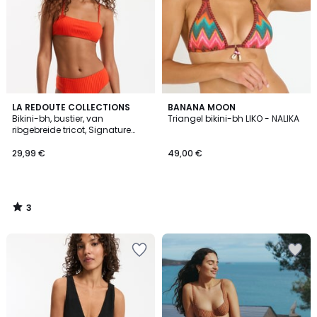
3
LA REDOUTE COLLECTIONS
BANANA MOON
/
Bikini-bh, bustier, van
Triangel bikini-bh LIKO - NALIKA
5
ribgebreide tricot, Signature
HELENA
29,99 €
49,00 €
3
/
5