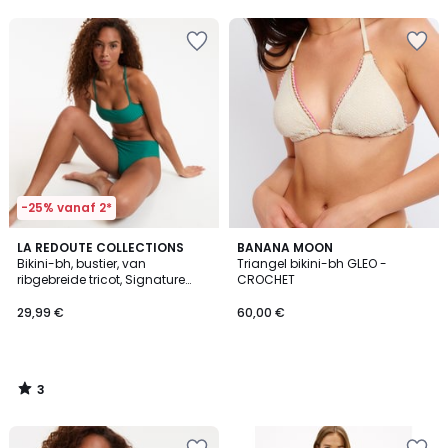
5
-25% vanaf 2*
3
LA REDOUTE COLLECTIONS
BANANA MOON
/
Bikini-bh, bustier, van
Triangel bikini-bh GLEO -
5
ribgebreide tricot, Signature
CROCHET
HELENA
29,99 €
60,00 €
3
/
5