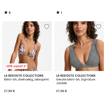
5
1
/
/
5
5
-20% vanaf 2*
4,5
4
LA REDOUTE COLLECTIONS
2
LA REDOUTE COLLECTIONS
/ 5
/
Bikini-bh, driehoekig, zebraprint
Geruite bikini-bh, Signature
Kleuren
5
JOHANE
27,99 €
37,99 €