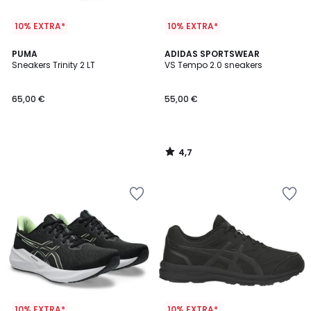
10% EXTRA*
10% EXTRA*
4,7
PUMA
ADIDAS SPORTSWEAR
/ 5
Sneakers Trinity 2 LT
VS Tempo 2.0 sneakers
65,00 €
55,00 €
4,7
/
5
10% EXTRA*
10% EXTRA*