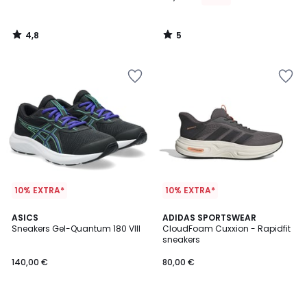
4,8
5
/
/
5
5
10% EXTRA*
10% EXTRA*
5
4,5
ASICS
ADIDAS SPORTSWEAR
/
/ 5
Sneakers Gel-Quantum 180 VIII
CloudFoam Cuxxion - Rapidfit
5
sneakers
140,00 €
80,00 €