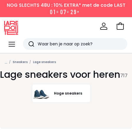
NOG SLECHTS 48U : 10% EXTRA*
met de code LAST
0
1
0
7
2
9
D
U
M
Naar
het
La
winke
Redoute
Menu
Zoeken
Laatst
...
bekeken
Sneakers
Lage sneakers
Lage sneakers voor heren
717
Hoge sneakers