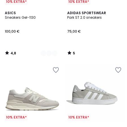
10% EXTRA*
10% EXTRA*
4,8
5
2
ASICS
ADIDAS SPORTSWEAR
/ 5
/
Sneakers Gel-1130
Park ST 2.0 sneakers
Kleuren
5
100,00 €
75,00 €
4,8
5
/
/
5
5
10% EXTRA*
10% EXTRA*