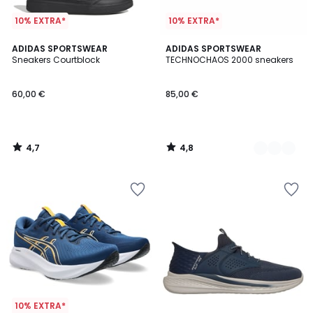
10% EXTRA*
10% EXTRA*
4,7
4,8
ADIDAS SPORTSWEAR
2
ADIDAS SPORTSWEAR
/ 5
/ 5
Sneakers Courtblock
TECHNOCHAOS 2000 sneakers
Kleuren
60,00 €
85,00 €
4,7
4,8
/
/
5
5
10% EXTRA*