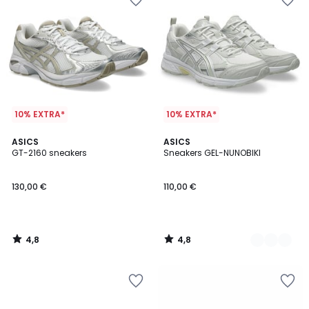
10% EXTRA*
10% EXTRA*
4,8
4,8
ASICS
3
ASICS
/ 5
/ 5
GT-2160 sneakers
Sneakers GEL-NUNOBIKI
Kleuren
130,00 €
110,00 €
4,8
4,8
/
/
5
5