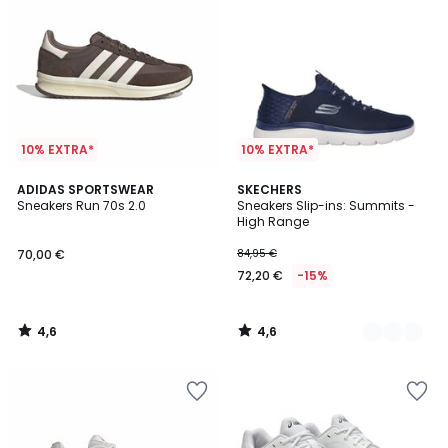
10% EXTRA*
10% EXTRA*
4,6
4,6
ADIDAS SPORTSWEAR
2
SKECHERS
/ 5
/ 5
Sneakers Run 70s 2.0
Sneakers Slip-ins: Summits -
Kleuren
High Range
70,00 €
84,95 €
72,20 €
-15%
4,6
4,6
/
/
5
5