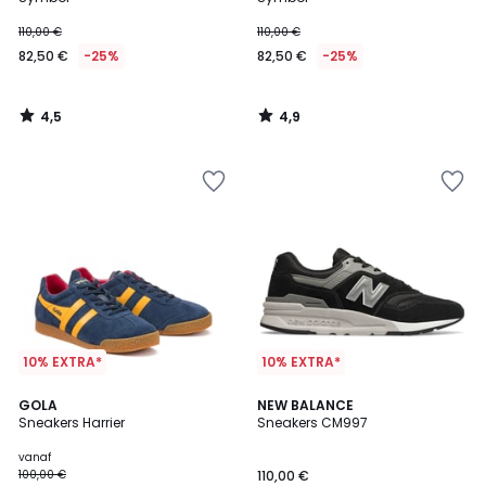
110,00 €
110,00 €
82,50 €
-25%
82,50 €
-25%
4,5
4,9
/
/
5
5
10% EXTRA*
10% EXTRA*
4,6
4,3
2
GOLA
NEW BALANCE
/ 5
/ 5
Sneakers Harrier
Sneakers CM997
Kleuren
vanaf
100,00 €
110,00 €