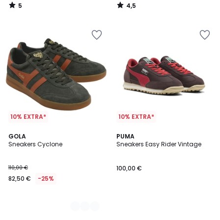
5
4,5
/
/
5
5
10% EXTRA*
10% EXTRA*
2
GOLA
PUMA
Sneakers Cyclone
Sneakers Easy Rider Vintage
Kleuren
110,00 €
100,00 €
82,50 €
-25%