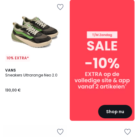
SALE
:
10%
EXTRA
vanaf
2
artikelen*
10% EXTRA*
VANS
Sneakers Ultrarange Neo 2.0
130,00 €
Shop nu