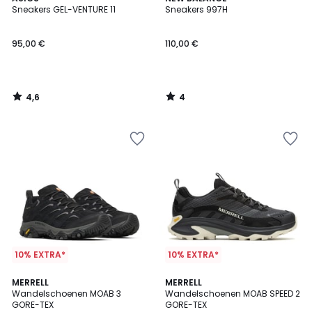
/ 5
/
Sneakers GEL-VENTURE 11
Sneakers 997H
5
95,00 €
110,00 €
4,6
4
/
/
5
5
10% EXTRA*
10% EXTRA*
4,6
4,1
MERRELL
MERRELL
/ 5
/ 5
Wandelschoenen MOAB 3
Wandelschoenen MOAB SPEED 2
GORE-TEX
GORE-TEX