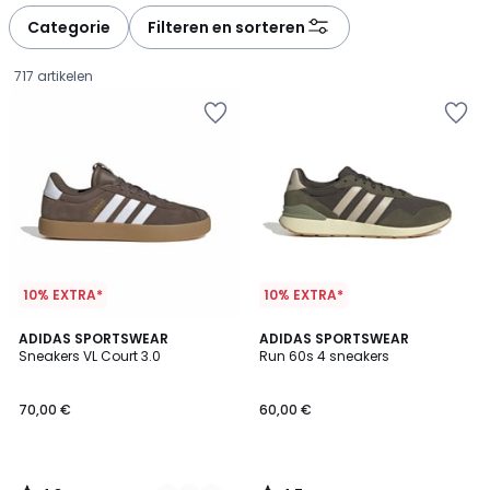
Categorie
Filteren en sorteren
717 artikelen
10% EXTRA*
10% EXTRA*
4,8
4,7
2
ADIDAS SPORTSWEAR
ADIDAS SPORTSWEAR
/ 5
/ 5
Sneakers VL Court 3.0
Run 60s 4 sneakers
Kleuren
70,00
70,00 €
60,00 €
€.