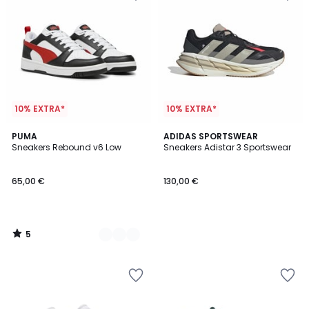
10% EXTRA*
10% EXTRA*
5
2
PUMA
ADIDAS SPORTSWEAR
/
Sneakers Rebound v6 Low
Sneakers Adistar 3 Sportswear
Kleuren
5
65,00 €
130,00 €
5
/
5