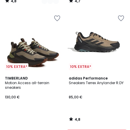
4,8
4,7
/
/
5
5
10% EXTRA*
10% EXTRA*
4,8
TIMBERLAND
adidas Performance
/ 5
Motion Access all-terrain
Sneakers Terrex Anylander R.DY
sneakers
130,00 €
85,00 €
4,8
/
5