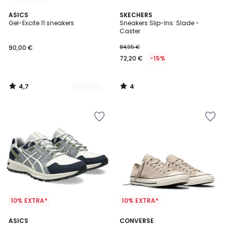
4,7
4
4
ASICS
SKECHERS
/ 5
/
Gel-Excite 11 sneakers
Sneakers Slip-Ins: Slade -
Kleuren
5
Caster
90,00 €
84,95 €
72,20 €
-15%
4,7
4
/
/
5
5
10% EXTRA*
10% EXTRA*
4,6
2
ASICS
2
CONVERSE