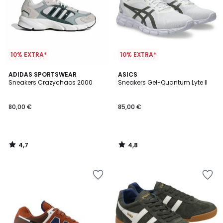
10% EXTRA*
10% EXTRA*
4,7
4,8
ADIDAS SPORTSWEAR
ASICS
/ 5
/ 5
Sneakers Crazychaos 2000
Sneakers Gel-Quantum Lyte II
80,00 €
85,00 €
4,7
4,8
/
/
5
5