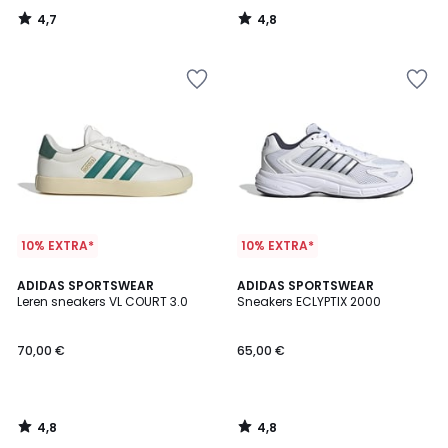
4,7
4,8
/
/
5
5
10% EXTRA*
10% EXTRA*
4,8
4,8
ADIDAS SPORTSWEAR
ADIDAS SPORTSWEAR
/ 5
/ 5
Leren sneakers VL COURT 3.0
Sneakers ECLYPTIX 2000
70,00 €
65,00 €
4,8
4,8
/
/