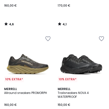
160,00 €
170,00 €
4,6
4,1
/
/
5
5
10% EXTRA*
10% EXTRA*
4,4
3,8
MERRELL
MERRELL
/ 5
/ 5
Allround sneakers PROMORPH
Trailsneakers NOVA 4
WATERPROOF
160,00 €
150,00 €