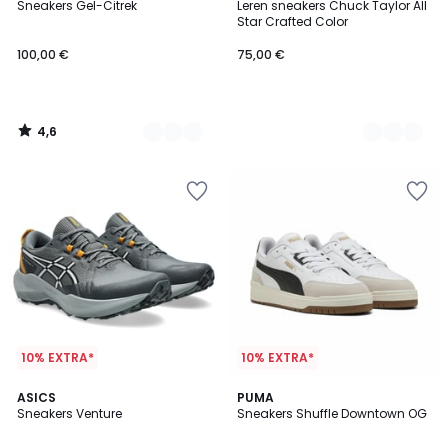
/ 5
Sneakers Gel-Citrek
Leren sneakers Chuck Taylor All
Kleuren
Kleuren
Star Crafted Color
100,00 €
75,00 €
4,6
/
5
10% EXTRA*
10% EXTRA*
4,6
ASICS
2
PUMA
/ 5
Sneakers Venture
Sneakers Shuffle Downtown OG
Kleuren