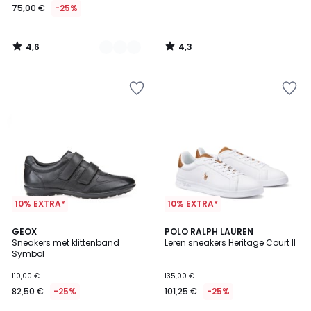
75,00 €
-25%
4,6
4,3
/
/
5
5
10% EXTRA*
10% EXTRA*
4,8
4,6
GEOX
POLO RALPH LAUREN
/ 5
/ 5
Sneakers met klittenband
Leren sneakers Heritage Court II
Symbol
110,00 €
135,00 €
82,50 €
-25%
101,25 €
-25%