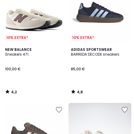
10% EXTRA*
10% EXTRA*
4,2
4,8
NEW BALANCE
ADIDAS SPORTSWEAR
/ 5
/ 5
Sneakers 471
BARREDA DECODE sneakers
100,00 €
85,00 €
4,2
4,8
/
/
5
5