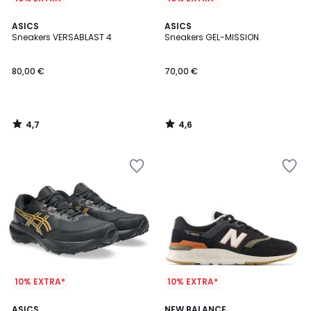
4,7
4,6
ASICS
ASICS
/ 5
/ 5
Sneakers VERSABLAST 4
Sneakers GEL-MISSION
80,00 €
70,00 €
4,7
4,6
/
/
5
5
10% EXTRA*
10% EXTRA*
4,6
4
ASICS
NEW BALANCE