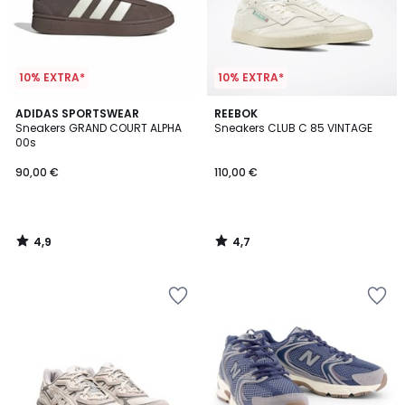
10% EXTRA*
10% EXTRA*
4,9
4,7
ADIDAS SPORTSWEAR
REEBOK
/ 5
/ 5
Sneakers GRAND COURT ALPHA
Sneakers CLUB C 85 VINTAGE
00s
90,00 €
110,00 €
4,9
4,7
/
/
5
5