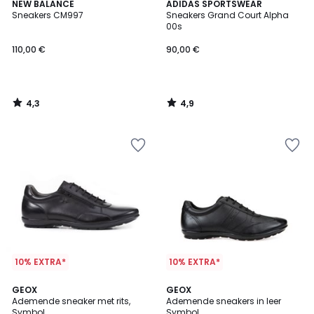
4,3
4,9
NEW BALANCE
ADIDAS SPORTSWEAR
/ 5
/ 5
Sneakers CM997
Sneakers Grand Court Alpha
00s
110,00 €
90,00 €
4,3
4,9
/
/
5
5
10% EXTRA*
10% EXTRA*
4,5
4,9
GEOX
GEOX
/ 5
/ 5
Ademende sneaker met rits,
Ademende sneakers in leer
Symbol
Symbol