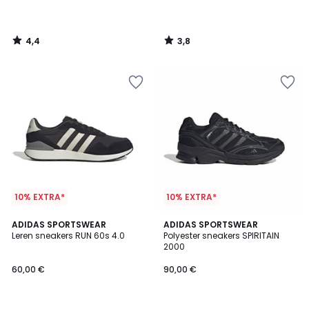
4,4
3,8
/
/
5
5
10% EXTRA*
10% EXTRA*
4,7
4,8
ADIDAS SPORTSWEAR
ADIDAS SPORTSWEAR
/ 5
/ 5
Leren sneakers RUN 60s 4.0
Polyester sneakers SPIRITAIN
2000
60,00 €
90,00 €