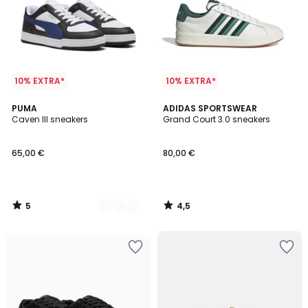
10% EXTRA*
10% EXTRA*
5
4,5
2
PUMA
ADIDAS SPORTSWEAR
/
/ 5
Caven III sneakers
Grand Court 3.0 sneakers
Kleuren
5
65,00 €
80,00 €
5
4,5
/
/
5
5