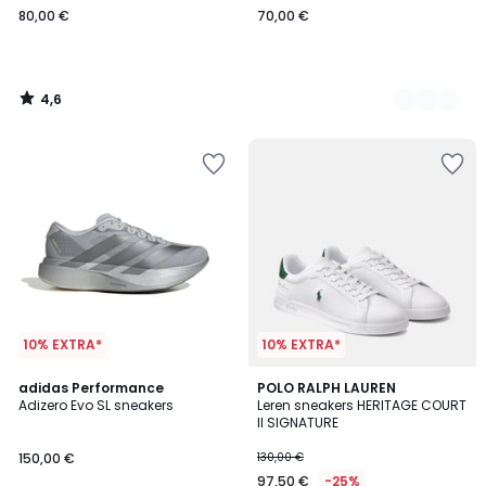
80,00 €
70,00 €
4,6
/
5
10% EXTRA*
10% EXTRA*
4,8
5
adidas Performance
POLO RALPH LAUREN
/ 5
/
Adizero Evo SL sneakers
Leren sneakers HERITAGE COURT
5
II SIGNATURE
150,00 €
130,00 €
97,50 €
-25%