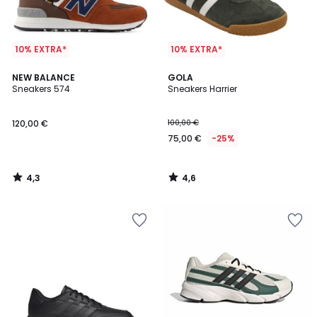
10% EXTRA*
10% EXTRA*
4,3
4,6
NEW BALANCE
GOLA
/ 5
/ 5
Sneakers 574
Sneakers Harrier
120,00 €
100,00 €
75,00 €
-25%
4,3
4,6
/
/
5
5