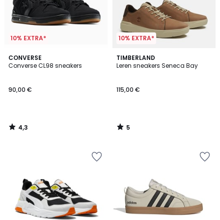
10% EXTRA*
10% EXTRA*
4,3
5
CONVERSE
TIMBERLAND
/ 5
/
Converse CL98 sneakers
Leren sneakers Seneca Bay
5
90,00 €
115,00 €
4,3
5
/
/
5
5