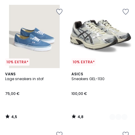
5
5
10% EXTRA*
10% EXTRA*
4,5
4,8
VANS
3
ASICS
/ 5
/ 5
Lage sneakers in stof
Sneakers GEL-1130
Kleuren
75,00 €
100,00 €
4,5
4,8
/
/
5
5