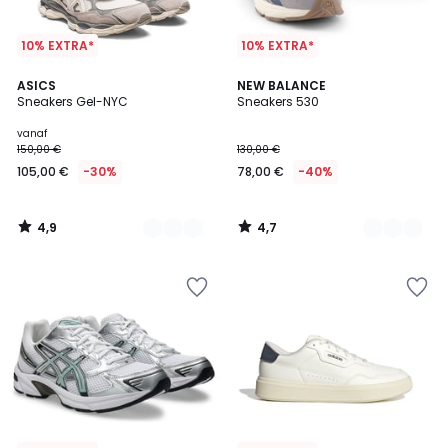
10% EXTRA*
10% EXTRA*
4,9
4,7
2
ASICS
3
NEW BALANCE
/ 5
/ 5
Sneakers Gel-NYC
Sneakers 530
Kleuren
Kleuren
vanaf
150,00 €
130,00 €
105,00 €
-30%
78,00 €
-40%
4,9
4,7
/
/
5
5