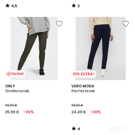
4,5
2
/
/
5
5
Outlet
10% EXTRA*
4
ONLY
2
VERO MODA
/
Strakke broek
Rechte broek
Kleuren
5
39,99 €
34,99 €
25,99 €
-35%
24,49 €
-30%
4
/