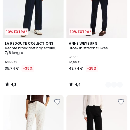
10% EXTRA*
10% EXTRA*
4,3
4,4
LA REDOUTE COLLECTIONS
4
ANNE WEYBURN
/ 5
/ 5
Rechte broek met hoge taille,
Broek in stretch fluweel
Kleuren
7/8 lengte
vanaf
54,99 €
64,99 €
35,74 €
-35%
48,74 €
-25%
4,3
4,4
/
/
5
5