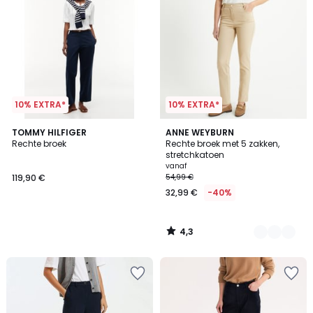
10% EXTRA*
10% EXTRA*
4,3
TOMMY HILFIGER
5
ANNE WEYBURN
/ 5
Rechte broek
Rechte broek met 5 zakken,
Kleuren
stretchkatoen
vanaf
119,90 €
54,99 €
32,99 €
-40%
4,3
/
5