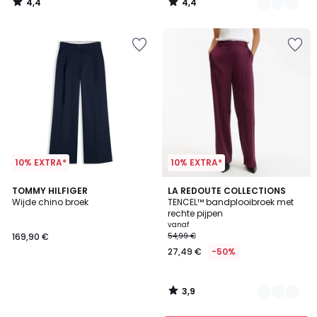
4,4
4,4
54,99
/
/
5
5
€
50%
korting
toegepast.
10% EXTRA*
10% EXTRA*
3,9
TOMMY HILFIGER
2
LA REDOUTE COLLECTIONS
/ 5
Wijde chino broek
TENCEL™ bandplooibroek met
Kleuren
rechte pijpen
vanaf
169,90 €
54,99 €
27,49 €
-50%
3,9
/
5