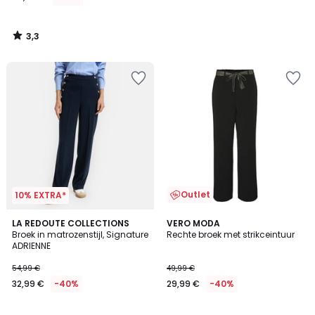
3,3
/
5
Outlet
10% EXTRA*
3,2
5
LA REDOUTE COLLECTIONS
VERO MODA
/ 5
/
Broek in matrozenstijl, Signature
Rechte broek met strikceintuur
5
ADRIENNE
54,99 €
49,99 €
32,99 €
-40%
29,99 €
-40%