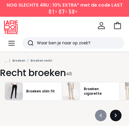
NOG SLECHTS 48U : 10% EXTRA*
met de code LAST
0
1
0
7
5
8
D
U
M
Naar
het
La
winke
Redoute
Menu
Zoeken
Laatst
...
bekeken
Broeken
Broeken recht
Recht broeken
48
Broeken
Broeken slim fit
cigarette
Précédent
Suivan
-
-