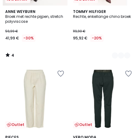
4
ANNE WEYBURN
2
TOMMY HILFIGER
/
Broek met rechte pijpen, stretch
Rechte, enkellange chino broek
Kleuren
5
polyviscose
59,99 €
119,90 €
41,99 €
-30%
95,92 €
-20%
4
/
5
Outlet
Outlet
5
4,5
2
PIECES
VERO MODA