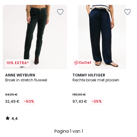
5
Outlet
10% EXTRA*
4,4
ANNE WEYBURN
TOMMY HILFIGER
/ 5
Broek in stretch fluweel
Rechte broek met plooien
64,99 €
149,90 €
32,49 €
-50%
97,43 €
-35%
4,4
/
5
Pagina 1 van 1