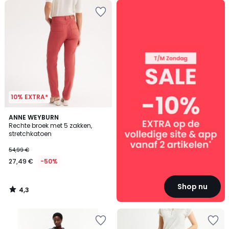
SALE
:
10%
EXTRA
vanaf
2
artikelen*
10% EXTRA*
4,3
ANNE WEYBURN
/ 5
Rechte broek met 5 zakken,
stretchkatoen
54,99 €
27,49 €
-50%
Shop nu
4,3
/
5