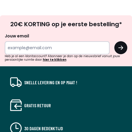
Op
20€ KORTING op je eerste bestelling*
zoek
naar
Jouw email
inspiratie
OK
en
!
verrassingen?
Heb je al een klantaccount? Abonneer je dan op de nieuwsbrief vanuit jouw
persoonlijke ruimte door
hier te klikken
SNELLE LEVERING EN OP MAAT !
GRATIS RETOUR
30 DAGEN BEDENKTIJD