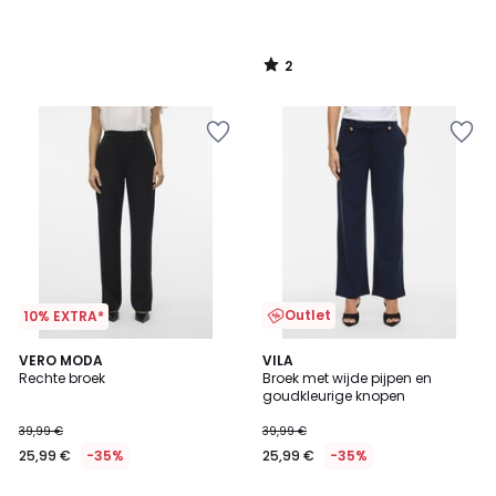
2
/
5
Outlet
10% EXTRA*
4,5
2
VERO MODA
VILA
/ 5
/
Rechte broek
Broek met wijde pijpen en
5
goudkleurige knopen
39,99 €
39,99 €
25,99 €
-35%
25,99 €
-35%