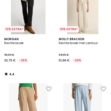
10% EXTRA*
10% EXTRA*
4,4
MORGAN
MOLLY BRACKEN
/ 5
Rechte broek
Rechte broek met ceintuur
45,00 €
64,95 €
33,75 €
-25%
51,96 €
-20%
4,4
/
5