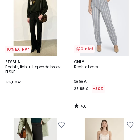
Outlet
10% EXTRA*
4,6
SESSUN
ONLY
/ 5
Rechte, licht uitlopende broek,
Rechte broek
ELSKE
185,00 €
39,99 €
27,99 €
-30%
4,6
/
5