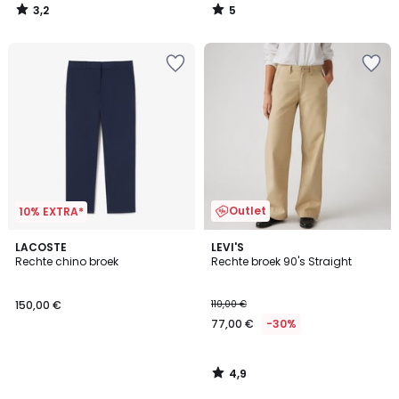
3,2
5
/
/
5
5
Outlet
10% EXTRA*
4,9
LACOSTE
LEVI'S
/ 5
Rechte chino broek
Rechte broek 90's Straight
150,00 €
110,00 €
77,00 €
-30%
4,9
/
5