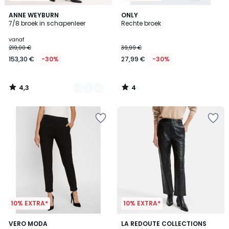
4,3
4
2
ANNE WEYBURN
ONLY
/ 5
/
7/8 broek in schapenleer
Rechte broek
Kleuren
5
vanaf
219,00 €
39,99 €
153,30 €
-30%
27,99 €
-30%
4,3
4
/
/
5
5
10% EXTRA*
10% EXTRA*
4
4,4
2
VERO MODA
2
LA REDOUTE COLLECTIONS