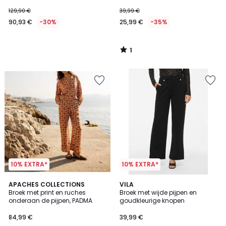
129,90 €
39,99 €
90,93 €
-30%
25,99 €
-35%
1
/
5
10% EXTRA*
10% EXTRA*
2
APACHES COLLECTIONS
VILA
/
Broek met print en ruches
Broek met wijde pijpen en
5
onderaan de pijpen, PADMA
goudkleurige knopen
84,99 €
39,99 €