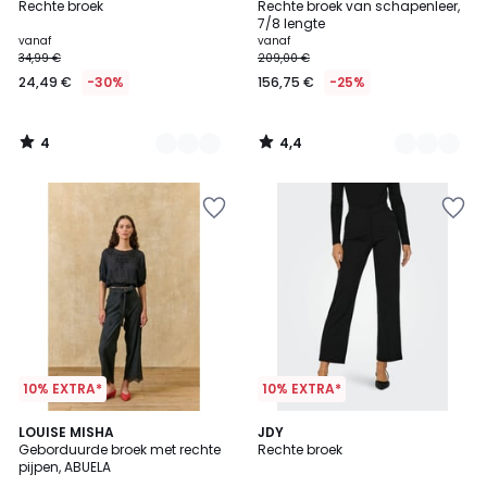
/
/ 5
Rechte broek
Rechte broek van schapenleer,
Kleuren
Kleuren
5
7/8 lengte
vanaf
vanaf
34,99 €
209,00 €
24,49 €
-30%
156,75 €
-25%
4
4,4
/
/
5
5
10% EXTRA*
10% EXTRA*
4,4
LOUISE MISHA
JDY
/ 5
Geborduurde broek met rechte
Rechte broek
pijpen, ABUELA