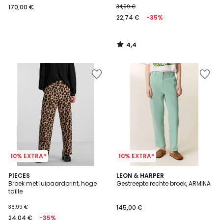
170,00 €
34,99 €
22,74 €
-35%
4,4
/
5
10% EXTRA*
10% EXTRA*
3,3
PIECES
LEON & HARPER
/ 5
Broek met luipaardprint, hoge
Gestreepte rechte broek, ARMINA
taille
36,99 €
145,00 €
24,04 €
-35%