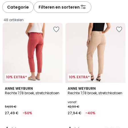
défiler
défiler
à
à
Categorie
Filteren en sorteren
gauche
droite
48 artikelen
10% EXTRA*
10% EXTRA*
4,4
4,4
ANNE WEYBURN
4
ANNE WEYBURN
/ 5
/ 5
Rechte 7/8 broek, stretchkatoen
Rechte 7/8 broek, stretchkatoen
Kleuren
27,49
vanaf
54,99 €
42,99 €
€
27,49 €
-50%
27,94 €
-40%
In
plaats
van