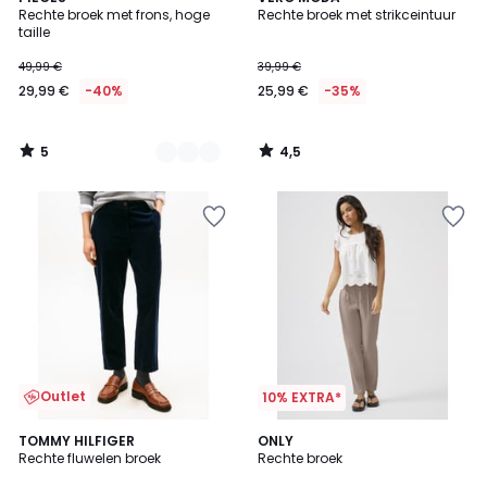
/
/ 5
Rechte broek met frons, hoge
Rechte broek met strikceintuur
Kleuren
5
taille
49,99 €
39,99 €
29,99 €
-40%
25,99 €
-35%
5
4,5
/
/
5
5
Outlet
10% EXTRA*
1
TOMMY HILFIGER
ONLY
/
Rechte fluwelen broek
Rechte broek
5