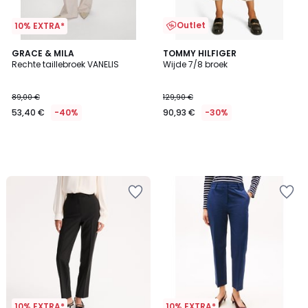
Outlet
10% EXTRA*
GRACE & MILA
TOMMY HILFIGER
Rechte taillebroek VANELIS
Wijde 7/8 broek
89,00 €
129,90 €
53,40 €
-40%
90,93 €
-30%
10% EXTRA*
10% EXTRA*