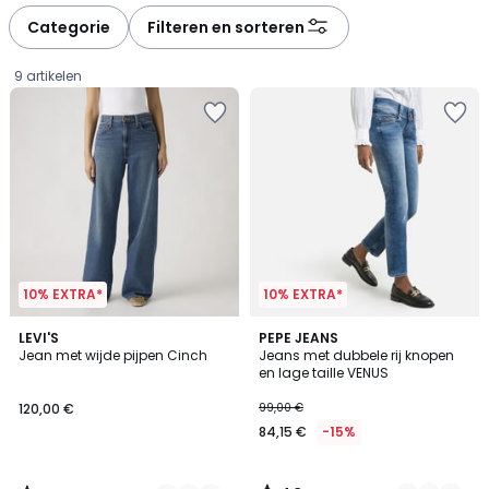
défiler
défiler
à
à
Categorie
Filteren en sorteren
gauche
droite
9 artikelen
10% EXTRA*
10% EXTRA*
4,7
4,3
4
LEVI'S
2
PEPE JEANS
/ 5
/ 5
Jean met wijde pijpen Cinch
Jeans met dubbele rij knopen
Kleuren
Kleuren
en lage taille VENUS
120,00
120,00 €
99,00 €
€.
84,15 €
-15%