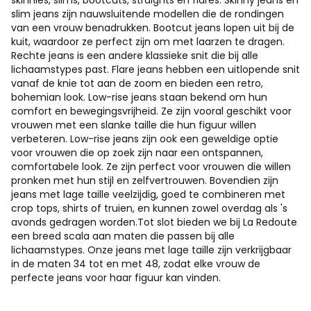
skinnies, slims, bootcuts, straights en flares. Skinny jeans en
slim jeans zijn nauwsluitende modellen die de rondingen
van een vrouw benadrukken. Bootcut jeans lopen uit bij de
kuit, waardoor ze perfect zijn om met laarzen te dragen.
Rechte jeans is een andere klassieke snit die bij alle
lichaamstypes past. Flare jeans hebben een uitlopende snit
vanaf de knie tot aan de zoom en bieden een retro,
bohemian look. Low-rise jeans staan bekend om hun
comfort en bewegingsvrijheid. Ze zijn vooral geschikt voor
vrouwen met een slanke taille die hun figuur willen
verbeteren. Low-rise jeans zijn ook een geweldige optie
voor vrouwen die op zoek zijn naar een ontspannen,
comfortabele look. Ze zijn perfect voor vrouwen die willen
pronken met hun stijl en zelfvertrouwen. Bovendien zijn
jeans met lage taille veelzijdig, goed te combineren met
crop tops, shirts of truien, en kunnen zowel overdag als 's
avonds gedragen worden.Tot slot bieden we bij La Redoute
een breed scala aan maten die passen bij alle
lichaamstypes. Onze jeans met lage taille zijn verkrijgbaar
in de maten 34 tot en met 48, zodat elke vrouw de
perfecte jeans voor haar figuur kan vinden.