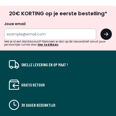
Op
20€ KORTING op je eerste bestelling*
zoek
naar
Jouw email
inspiratie
OK
en
!
verrassingen?
Heb je al een klantaccount? Abonneer je dan op de nieuwsbrief vanuit jouw
persoonlijke ruimte door
hier te klikken
SNELLE LEVERING EN OP MAAT !
GRATIS RETOUR
30 DAGEN BEDENKTIJD