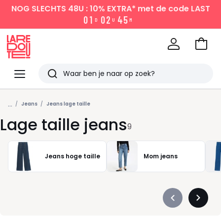
NOG SLECHTS 48U : 10% EXTRA*
met de code LAST
0
1
0
2
4
5
D
U
M
Naar
het
La
winke
Redoute
Menu
Zoeken
Laatst
...
bekeken
Jeans
Jeans lage taille
Lage taille jeans
9
Jeans hoge taille
Mom jeans
Précédent
Suivan
-
-