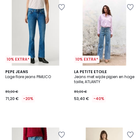
10% EXTRA*
10% EXTRA*
PEPE JEANS
LA PETITE ETOILE
Lage flare jeans PIMLICO
Jeans met wijde pijpen en hoge
taille, ATLANTY
89,00 €
89,00 €
71,20 €
-20%
53,40 €
-40%