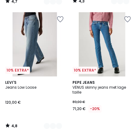
4,3
4,7
/
/
5
5
10% EXTRA*
10% EXTRA*
4,8
2
LEVI'S
PEPE JEANS
/ 5
Jeans Low Loose
VENUS skinny jeans met lage
Kleuren
taille
120,00 €
89,00 €
71,20 €
-20%
4,8
/
5