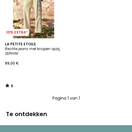
10% EXTRA*
5
LA PETITE ETOILE
/
Rechte jeans met knopen opzij,
5
ZEPHYRI
89,00 €
5
/
5
Pagina 1 van 1
Te ontdekken