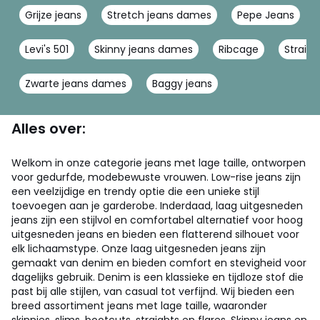
Grijze jeans
Stretch jeans dames
Pepe Jeans
Levi's 501
Skinny jeans dames
Ribcage
Straigh
Zwarte jeans dames
Baggy jeans
Alles over:
Welkom in onze categorie jeans met lage taille, ontworpen
voor gedurfde, modebewuste vrouwen. Low-rise jeans zijn
een veelzijdige en trendy optie die een unieke stijl
toevoegen aan je garderobe. Inderdaad, laag uitgesneden
jeans zijn een stijlvol en comfortabel alternatief voor hoog
uitgesneden jeans en bieden een flatterend silhouet voor
elk lichaamstype. Onze laag uitgesneden jeans zijn
gemaakt van denim en bieden comfort en stevigheid voor
dagelijks gebruik. Denim is een klassieke en tijdloze stof die
past bij alle stijlen, van casual tot verfijnd. Wij bieden een
breed assortiment jeans met lage taille, waaronder