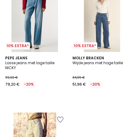
10% EXTRA*
10% EXTRA*
PEPE JEANS
MOLLY BRACKEN
Losse jeans met lage taille
Wijde jeans met hoge taille
NICKY
99,00 €
64,95 €
79,20 €
-20%
51,96 €
-20%