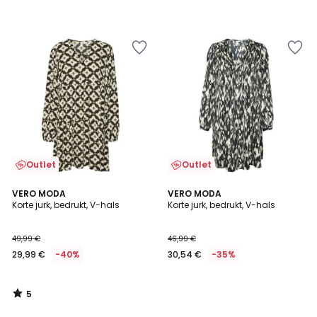
Outlet
Outlet
5
VERO MODA
VERO MODA
/
Korte jurk, bedrukt, V-hals
Korte jurk, bedrukt, V-hals
5
49,99 €
46,99 €
29,99 €
-40%
30,54 €
-35%
5
/
5