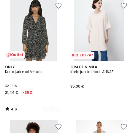
Outlet
10% EXTRA*
4,6
2
ONLY
GRACE & MILA
/ 5
Korte jurk met V-hals
Korte jurk in tricot, ALINAE
Kleuren
32,99 €
85,00 €
21,44 €
-35%
4,6
/
5