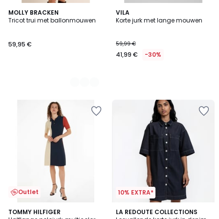
2
MOLLY BRACKEN
VILA
Tricot trui met ballonmouwen
Korte jurk met lange mouwen
Kleuren
59,95 €
59,99 €
41,99 €
-30%
Outlet
10% EXTRA*
2
4,4
TOMMY HILFIGER
2
LA REDOUTE COLLECTIONS