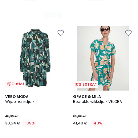
Outlet
10% EXTRA*
VERO MODA
GRACE & MILA
Wijde hemdjurk
Bedrukte wikkeljurk VELORA
46,99 €
69,00 €
30,54 €
-35%
41,40 €
-40%