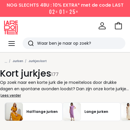
NOG SLECHTS 48U : 10% EXTRA*
met de code LAST
0
2
0
1
2
5
D
U
M
Naar
het
La
winke
Redoute
Menu
Zoeken
Laatst
...
bekeken
Jurken
Jurkjes kort
Kort jurkjes
177
Op zoek naar een korte jurk die je moeiteloos door drukke
dagen en spontane avonden loodst? Dan zijn onze korte jurkjes
precies wat je nodig hebt. Of je nu een jurkje zoekt voor op
Lees verder
kantoor, een lunch met vriendinnen of een snel
omkleedmoment na het werk, er is altijd een model dat bij je
Halflange jurken
Lange jurken
past. Onze selectie biedt een mix van stijlen die je makkelijk
combineert met je favoriete accessoires. Denk aan een
eenvoudige shirtjurk voor een relaxte look, of een blousejurk