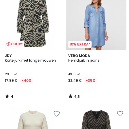
Outlet
10% EXTRA*
4
4,5
JDY
VERO MODA
/
/ 5
Korte jurk met lange mouwen
Hemdjurk in jeans
5
29,99 €
49,99 €
17,99 €
-40%
32,49 €
-35%
4
4,5
/
/
5
5