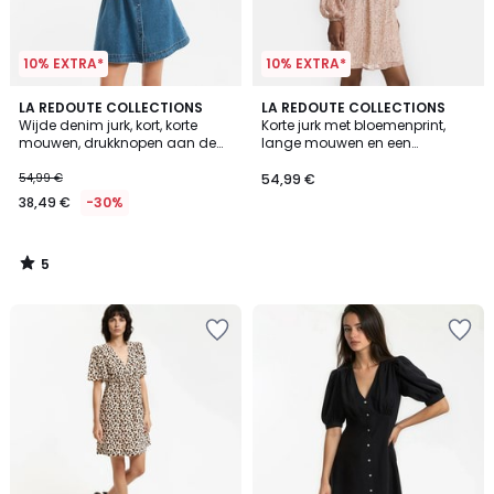
10% EXTRA*
10% EXTRA*
5
LA REDOUTE COLLECTIONS
LA REDOUTE COLLECTIONS
/
Wijde denim jurk, kort, korte
Korte jurk met bloemenprint,
5
mouwen, drukknopen aan de
lange mouwen en een
voorkant
Victoriaanse kraag
54,99 €
54,99 €
38,49 €
-30%
5
/
5