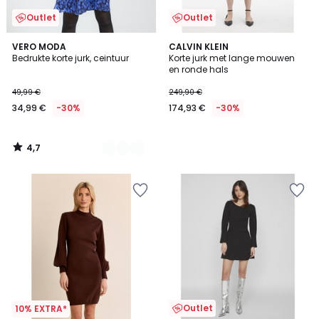
Outlet
Outlet
4,7
2
VERO MODA
CALVIN KLEIN
/ 5
Bedrukte korte jurk, ceintuur
Korte jurk met lange mouwen
Kleuren
en ronde hals
49,99 €
249,90 €
34,99 €
-30%
174,93 €
-30%
4,7
/
5
Outlet
10% EXTRA*