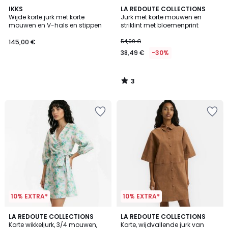
3
IKKS
LA REDOUTE COLLECTIONS
/
Wijde korte jurk met korte
Jurk met korte mouwen en
5
mouwen en V-hals en stippen
striklint met bloemenprint
145,00 €
54,99 €
38,49 €
-30%
3
/
5
10% EXTRA*
10% EXTRA*
2,5
LA REDOUTE COLLECTIONS
LA REDOUTE COLLECTIONS
/ 5
Korte wikkeljurk, 3/4 mouwen,
Korte, wijdvallende jurk van