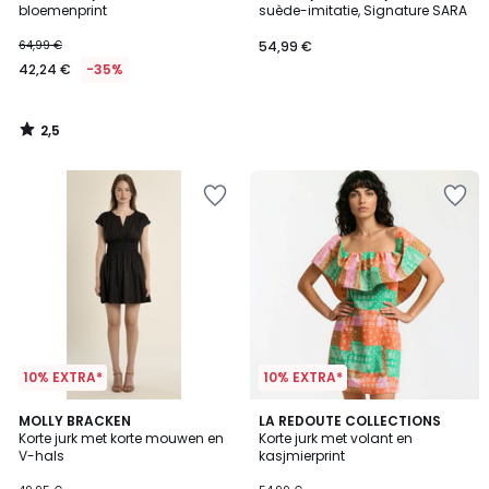
bloemenprint
suède-imitatie, Signature SARA
64,99 €
54,99 €
42,24 €
-35%
2,5
/
5
10% EXTRA*
10% EXTRA*
4
1
MOLLY BRACKEN
LA REDOUTE COLLECTIONS
/
/
Korte jurk met korte mouwen en
Korte jurk met volant en
5
5
V-hals
kasjmierprint