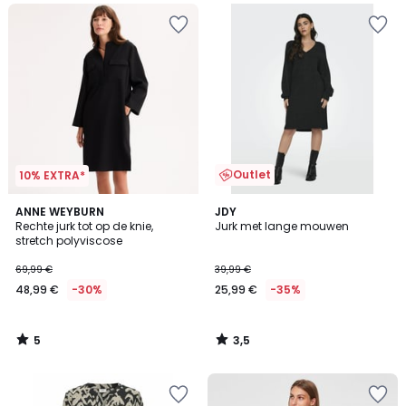
Outlet
10% EXTRA*
5
3,5
ANNE WEYBURN
JDY
/
/ 5
Rechte jurk tot op de knie,
Jurk met lange mouwen
5
stretch polyviscose
69,99 €
39,99 €
48,99 €
-30%
25,99 €
-35%
5
3,5
/
/
5
5