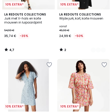
10% EXTRA*
10% EXTRA*
4,7
2
LA REDOUTE COLLECTIONS
2
LA REDOUTE COLLECTIONS
/ 5
/
Jurk met V-hals en korte
Wijde jurk, kort, korte mouwen
Kleuren
5
mouwen in luipaardprint
vanaf
54,99 €
49,99 €
35,74 €
-35%
24,99 €
-50%
4,7
2
/
/
5
5
10% EXTRA*
10% EXTRA*