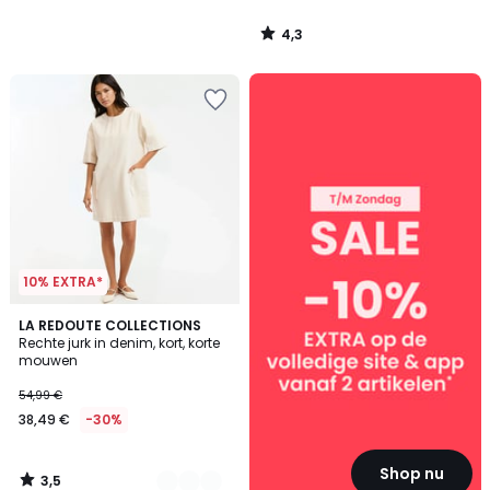
4,3
/
5
SALE
:
10%
EXTRA
vanaf
2
artikelen*
10% EXTRA*
3,5
2
LA REDOUTE COLLECTIONS
/ 5
Rechte jurk in denim, kort, korte
Kleuren
mouwen
54,99 €
38,49 €
-30%
Shop nu
3,5
/