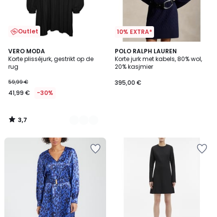
Outlet
10% EXTRA*
3,7
2
VERO MODA
POLO RALPH LAUREN
/ 5
Korte plisséjurk, gestrikt op de
Korte jurk met kabels, 80% wol,
Kleuren
rug
20% kasjmier
59,99 €
395,00 €
41,99 €
-30%
3,7
/
5