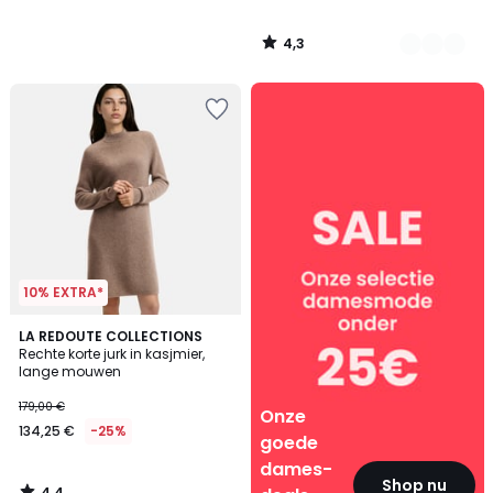
4,3
/
5
Onze
goede
dames-
deals
10% EXTRA*
4,4
LA REDOUTE COLLECTIONS
/ 5
Rechte korte jurk in kasjmier,
lange mouwen
179,00 €
Onze
134,25 €
-25%
goede
dames-
Shop nu
4,4