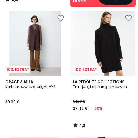
deals
/
5
10% EXTRA*
10% EXTRA*
4,3
GRACE & MILA
LA REDOUTE COLLECTIONS
/ 5
Korte mouwloze jurk, ANAYA
Trui-jurk, kort, lange mouwen
89,00 €
54,99 €
27,49 €
-50%
4,3
/
5