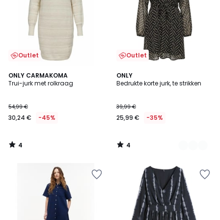
Outlet
Outlet
4
4
ONLY CARMAKOMA
2
ONLY
/
/
Trui-jurk met rolkraag
Bedrukte korte jurk, te strikken
Kleuren
5
5
54,99 €
39,99 €
30,24 €
-45%
25,99 €
-35%
4
4
/
/
5
5