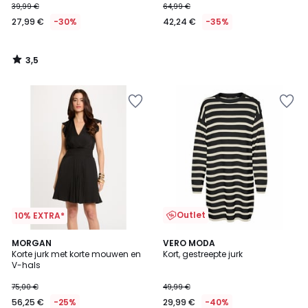
39,99 €
64,99 €
27,99 €
-30%
42,24 €
-35%
3,5
/
5
Outlet
10% EXTRA*
2
MORGAN
VERO MODA
Korte jurk met korte mouwen en
Kort, gestreepte jurk
Kleuren
V-hals
75,00 €
49,99 €
56,25 €
-25%
29,99 €
-40%