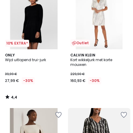
Outlet
10% EXTRA*
4,4
ONLY
CALVIN KLEIN
/ 5
Wijd uitlopend trui-jurk
Kort wikkeljurk met korte
mouwen
39,99 €
229,90 €
27,99 €
-30%
160,93 €
-30%
4,4
/
5