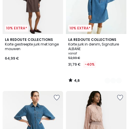
10% EXTRA*
10% EXTRA*
4,6
LA REDOUTE COLLECTIONS
2
LA REDOUTE COLLECTIONS
/ 5
Korte gestreepte jurk met lange
Korte jurk in denim, Signature
Kleuren
mouwen
ALBANE
vanaf
64,99 €
52,99 €
31,79 €
-40%
4,6
/
5