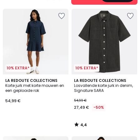
5
10% EXTRA*
10% EXTRA*
4,4
LA REDOUTE COLLECTIONS
LA REDOUTE COLLECTIONS
/ 5
Korte jurk met korte mouwen en
Losvallende korte jurk in denim,
een geplooide rok
Signature SARA
54,99 €
54,99 €
27,49 €
-50%
4,4
/
5