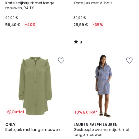
/
Korte spijkerjurk met lange
Korte jurk met V-hals
5
mouwen, RAITY
99,00 €
39,99 €
59,40 €
-40%
25,99 €
-35%
3
/
5
Outlet
10% EXTRA*
2
ONLY
LAUREN RALPH LAUREN
Korte jurk met lange mouwen
Gestreepte overhemdjurk met
Kleuren
lange mouwen