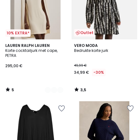
Outlet
10% EXTRA*
5
3,5
2
LAUREN RALPH LAUREN
VERO MODA
/
/ 5
Korte cocktailjurk met cape,
Bedrukte korte jurk
Kleuren
5
PETRA
295,00 €
49,99 €
34,99 €
-30%
5
3,5
/
/
5
5