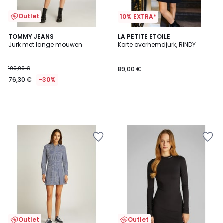
Outlet
10% EXTRA*
TOMMY JEANS
LA PETITE ETOILE
Jurk met lange mouwen
Korte overhemdjurk, RINDY
109,00 €
89,00 €
76,30 €
-30%
Outlet
Outlet