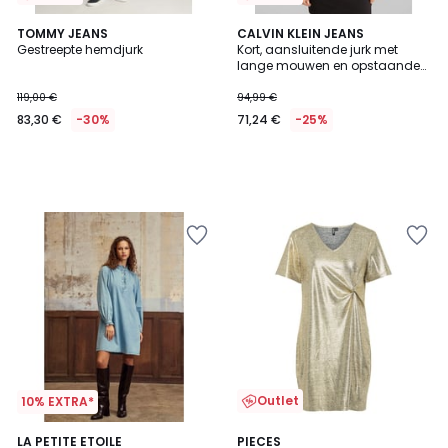
TOMMY JEANS
CALVIN KLEIN JEANS
Gestreepte hemdjurk
Kort, aansluitende jurk met
lange mouwen en opstaande
kraag
119,00 €
94,99 €
83,30 €
-30%
71,24 €
-25%
Outlet
10% EXTRA*
3
LA PETITE ETOILE
PIECES