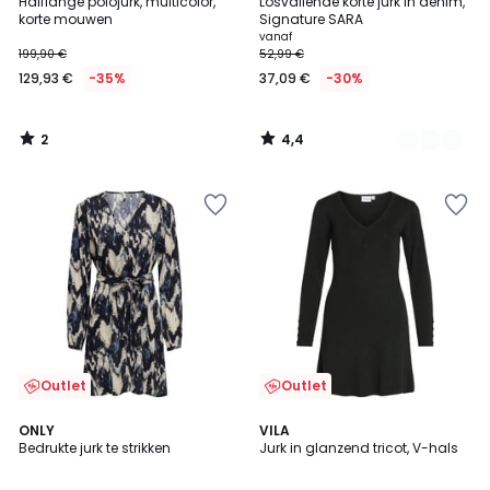
/
/ 5
Halflange polojurk, multicolor,
Losvallende korte jurk in denim,
Kleuren
5
korte mouwen
Signature SARA
vanaf
199,90 €
52,99 €
129,93 €
-35%
37,09 €
-30%
2
4,4
/
/
5
5
Outlet
Outlet
3,5
ONLY
VILA
/ 5
Bedrukte jurk te strikken
Jurk in glanzend tricot, V-hals