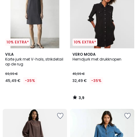
10% EXTRA*
10% EXTRA*
3,9
VILA
VERO MODA
/ 5
Korte jurk met V-hals, strikdetail
Hemdjurk met drukknopen
op de rug
69,99 €
49,99 €
45,49 €
-35%
32,49 €
-35%
3,9
/
5