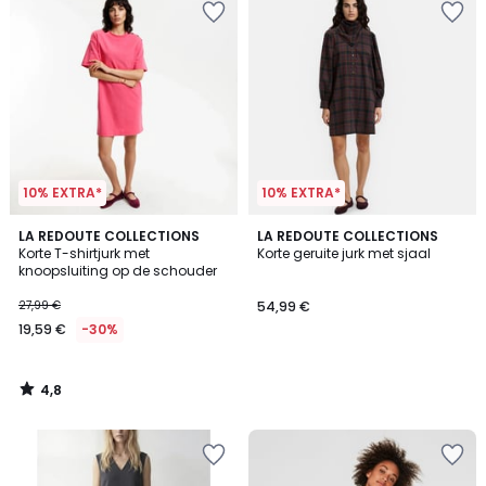
10% EXTRA*
10% EXTRA*
4,8
LA REDOUTE COLLECTIONS
LA REDOUTE COLLECTIONS
/ 5
Korte T-shirtjurk met
Korte geruite jurk met sjaal
knoopsluiting op de schouder
27,99 €
54,99 €
19,59 €
-30%
4,8
/
5