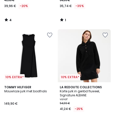
49,95 €
54,99 €
39,96 €
-20%
35,74 €
-35%
4
1
/
/
5
5
10% EXTRA*
10% EXTRA*
4,3
TOMMY HILFIGER
2
LA REDOUTE COLLECTIONS
/ 5
Mouwloze jurk met boothals
Korte jurk in geribd fluweel,
Kleuren
Signature ALBANE
vanaf
149,90 €
54,99 €
41,24 €
-25%