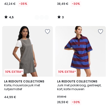
42,24 €
-35%
38,49 €
-30%
In
plaats
van
4,5
3
64,99
/
/
5
5
€
35%
korting
toegepast.
10% EXTRA*
10% EXTRA*
4,3
LA REDOUTE COLLECTIONS
LA REDOUTE COLLECTIONS
/ 5
Korte, mouwloze jurk met
Jurk met polokraag, gestreept,
ruitjesmotief
kort, korte mouwen
44,99 €
37,99 €
26,59 €
-30%