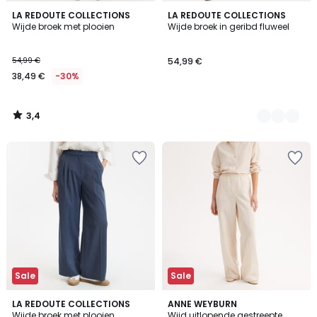
3,4
LA REDOUTE COLLECTIONS
3
LA REDOUTE COLLECTIONS
/ 5
Wijde broek met plooien
Wijde broek in geribd fluweel
Kleuren
54,99 €
54,99 €
38,49 €
-30%
3,4
/
5
Sale
Sale
3,4
LA REDOUTE COLLECTIONS
ANNE WEYBURN
/ 5
Wijde broek met plooien
Wijd uitlopende gestreepte