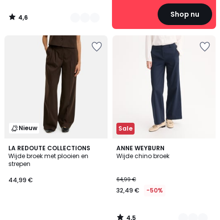
Shop nu
4,6
/
5
Nieuw
Sale
4,5
LA REDOUTE COLLECTIONS
2
ANNE WEYBURN
/ 5
Wijde broek met plooien en
Wijde chino broek
Kleuren
strepen
44,99 €
64,99 €
32,49 €
-50%
4,5