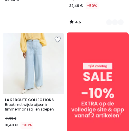
32,49 €
-50%
4,5
/
5
SALE
:
10%
EXTRA
vanaf
2
artikelen*
4,6
2
LA REDOUTE COLLECTIONS
/ 5
Broek met wijde pijpen in
Kleuren
timmermansstijl en strepen
44,99 €
31,49 €
-30%