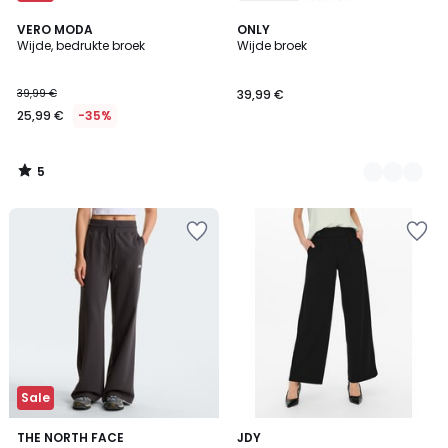
5
VERO MODA
2
ONLY
/
Wijde, bedrukte broek
Wijde broek
Kleuren
5
39,99 €
39,99 €
25,99 €
-35%
5
/
5
Sale
4,1
THE NORTH FACE
5
JDY