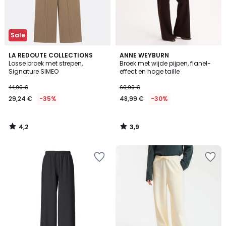
Sale
4,2
3,9
LA REDOUTE COLLECTIONS
ANNE WEYBURN
/ 5
/ 5
Losse broek met strepen,
Broek met wijde pijpen, flanel-
Signature SIMEO
effect en hoge taille
44,99 €
69,99 €
29,24 €
-35%
48,99 €
-30%
4,2
3,9
/
/
5
5