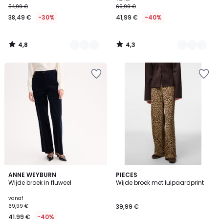
54,99 €
69,99 €
38,49 €
-30%
41,99 €
-40%
4,8
4,3
/
/
5
5
4,6
3
ANNE WEYBURN
PIECES
/ 5
Wijde broek in fluweel
Wijde broek met luipaardprint
Kleuren
vanaf
69,99 €
39,99 €
41,99 €
-40%