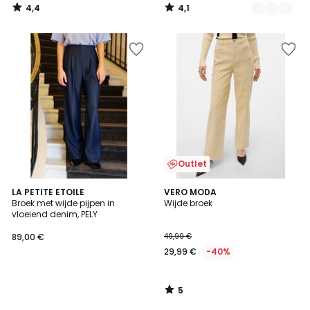
4,4
4,1
/
/
5
5
Outlet
5
LA PETITE ETOILE
VERO MODA
/
Broek met wijde pijpen in
Wijde broek
5
vloeiend denim, PELY
89,00 €
49,99 €
29,99 €
-40%
5
/
5