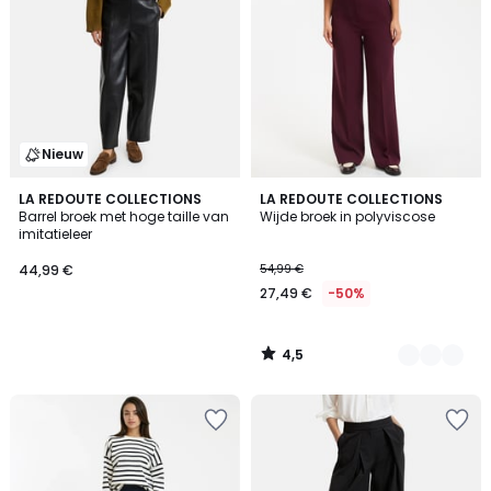
Nieuw
4,5
LA REDOUTE COLLECTIONS
2
LA REDOUTE COLLECTIONS
/ 5
Barrel broek met hoge taille van
Wijde broek in polyviscose
Kleuren
imitatieleer
44,99 €
54,99 €
27,49 €
-50%
4,5
/
5