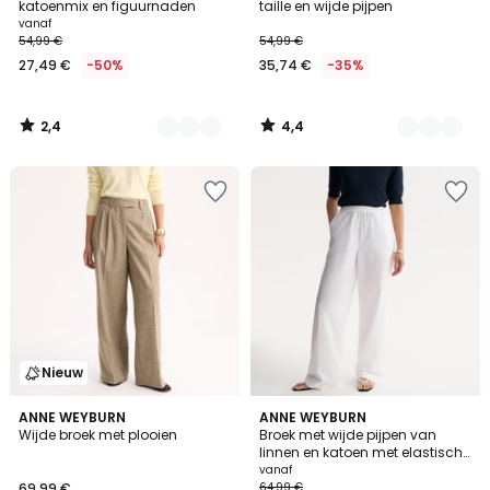
katoenmix en figuurnaden
taille en wijde pijpen
Prijs
vanaf
54,99 €
54,99 €
vanaf
27,49 €
-50%
35,74 €
-35%
27,49
€
In
2,4
4,4
plaats
/
/
5
5
van
54,99
€
50%
korting
toegepast.
Nieuw
4,5
ANNE WEYBURN
3
ANNE WEYBURN
/ 5
Wijde broek met plooien
Broek met wijde pijpen van
Kleuren
linnen en katoen met elastische
tailleband
vanaf
69,99 €
64,99 €