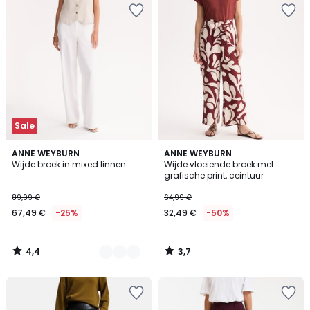
Sale
4,4
3,7
2
ANNE WEYBURN
ANNE WEYBURN
/ 5
/ 5
Wijde broek in mixed linnen
Wijde vloeiende broek met
Kleuren
grafische print, ceintuur
89,99 €
64,99 €
67,49 €
-25%
32,49 €
-50%
4,4
3,7
/
/
5
5