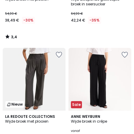
broek in seersucker
54,99 €
64,99 €
38,49 €
-30%
42,24 €
-35%
3,4
/
5
Nieuw
Sale
4,6
LA REDOUTE COLLECTIONS
2
ANNE WEYBURN
/ 5
Wijde broek met plooien
Wijde broek in crêpe
Kleuren
vanaf