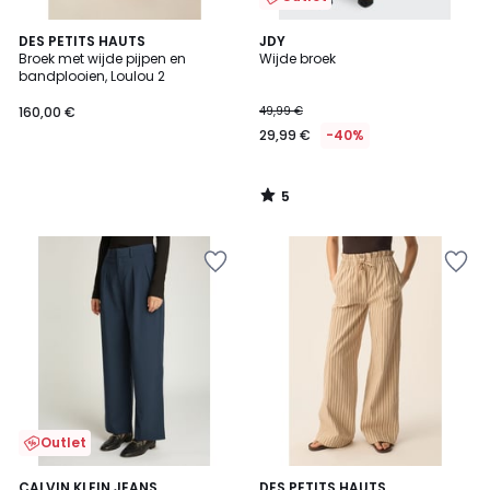
5
DES PETITS HAUTS
JDY
/
Broek met wijde pijpen en
Wijde broek
5
bandplooien, Loulou 2
160,00 €
49,99 €
29,99 €
-40%
5
/
5
Outlet
CALVIN KLEIN JEANS
DES PETITS HAUTS