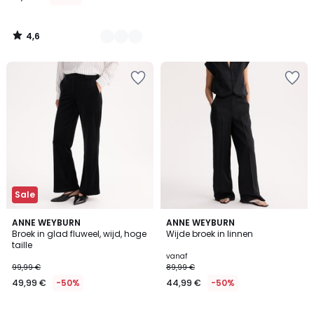
4,6
/
5
Sale
4,4
4,1
ANNE WEYBURN
3
ANNE WEYBURN
/ 5
/ 5
Broek in glad fluweel, wijd, hoge
Wijde broek in linnen
Kleuren
taille
vanaf
99,99 €
89,99 €
49,99 €
-50%
44,99 €
-50%