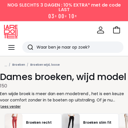
NOG SLECHTS 3 DAGEN : 10% EXTRA*
met de code
LAST
0
3
0
0
1
0
D
U
M
Naar
het
La
winke
Redoute
Menu
Zoeken
Laatst
...
bekeken
Broeken
Broeken wijd, loose
Dames broeken, wijd model
150
Een wijde broek is meer dan een modetrend , het is een keuze
voor comfort zonder in te boeten op uitstraling. Of je nu
onderweg bent naar kantoor, een lunch met vriendinnen hebt
Lees verder
of een drukke dag thuis doorkomt: met de juiste
damespantalon zit je goed. Dankzij de losse snit voelen deze
Broeken recht
Broeken slim fit
broeken licht en prettig aan, perfect wanneer je dag vraagt om