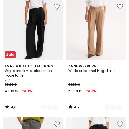
Sale
4,3
4,2
2
LA REDOUTE COLLECTIONS
2
ANNE WEYBURN
/ 5
/ 5
Wijde broek met plooien en
Wijde broek met hoge taille
Kleuren
Kleuren
hoge taille
vanaf
69,99 €
89,99 €
41,99 €
-40%
53,99 €
-40%
4,3
4,2
/
/
5
5