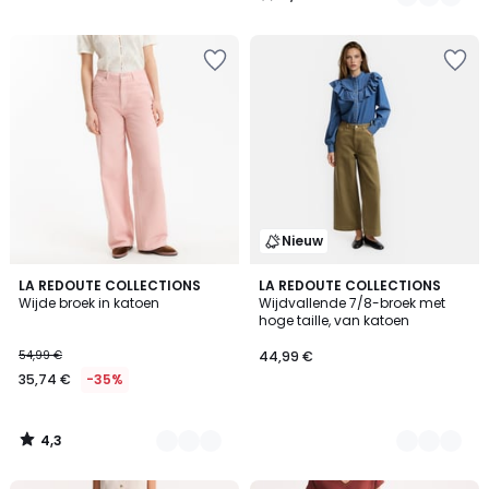
/
5
Nieuw
4,3
2
LA REDOUTE COLLECTIONS
2
LA REDOUTE COLLECTIONS
/ 5
Wijde broek in katoen
Wijdvallende 7/8-broek met
Kleuren
Kleuren
hoge taille, van katoen
54,99 €
44,99 €
35,74 €
-35%
4,3
/
5