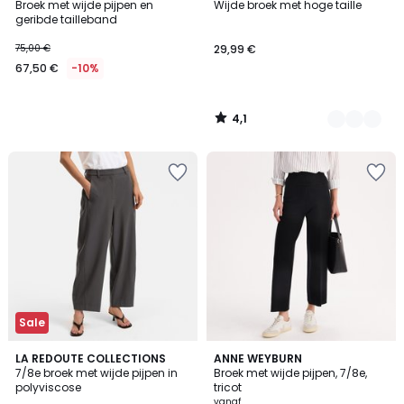
/ 5
Broek met wijde pijpen en
Wijde broek met hoge taille
Kleuren
geribde tailleband
75,00 €
29,99 €
67,50 €
-10%
4,1
/
5
Sale
4,8
4,3
2
LA REDOUTE COLLECTIONS
2
ANNE WEYBURN
/ 5
/ 5
7/8e broek met wijde pijpen in
Broek met wijde pijpen, 7/8e,
Kleuren
Kleuren
polyviscose
tricot
vanaf