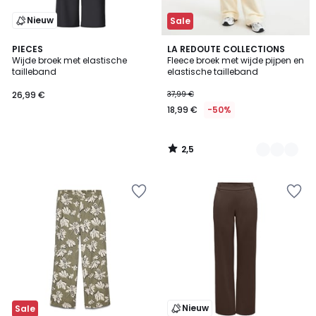
Nieuw
Sale
2,5
PIECES
2
LA REDOUTE COLLECTIONS
/ 5
Wijde broek met elastische
Fleece broek met wijde pijpen en
Kleuren
tailleband
elastische tailleband
26,99 €
37,99 €
18,99 €
-50%
2,5
/
5
Nieuw
Sale