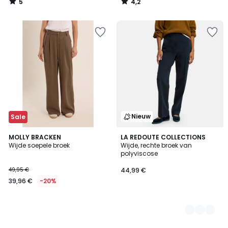
5
4,2
/
/
5
5
Nieuw
Sale
MOLLY BRACKEN
3
LA REDOUTE COLLECTIONS
Wijde soepele broek
Wijde, rechte broek van
Kleuren
polyviscose
49,95 €
44,99 €
39,96 €
-20%