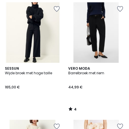
4
SESSUN
VERO MODA
/
Wijde broek met hoge taille
Barrelbroek met riem
5
165,00 €
44,99 €
4
/
5