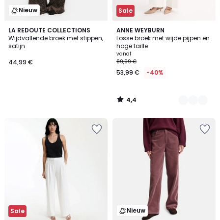
Nieuw
Sale
4,4
LA REDOUTE COLLECTIONS
2
ANNE WEYBURN
/ 5
Wijdvallende broek met stippen,
Losse broek met wijde pijpen en
Kleuren
satijn
hoge taille
vanaf
44,99 €
89,99 €
53,99 €
-40%
4,4
/
5
Nieuw
Sale