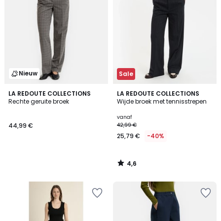
Nieuw
Sale
4,6
LA REDOUTE COLLECTIONS
LA REDOUTE COLLECTIONS
/ 5
Rechte geruite broek
Wijde broek met tennisstrepen
vanaf
44,99 €
42,99 €
25,79 €
-40%
4,6
/
5