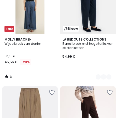
Nieuw
Sale
3
MOLLY BRACKEN
2
LA REDOUTE COLLECTIONS
/
Wijde broek van denim
Barrel broek met hoge taille, van
Kleuren
5
stretchkatoen
56,95 €
54,99 €
45,56 €
-20%
3
/
5