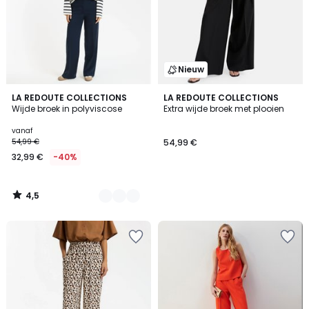
Nieuw
4,5
4
LA REDOUTE COLLECTIONS
LA REDOUTE COLLECTIONS
/ 5
Wijde broek in polyviscose
Extra wijde broek met plooien
Kleuren
vanaf
54,99 €
54,99 €
32,99 €
-40%
4,5
/
5