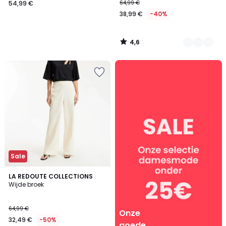
54,99 €
64,99 €
38,99 €
-40%
4,6
/
5
Onze
goede
dames-
deals
Sale
5
2
LA REDOUTE COLLECTIONS
/
Wijde broek
Kleuren
5
64,99 €
Onze
32,49 €
-50%
goede