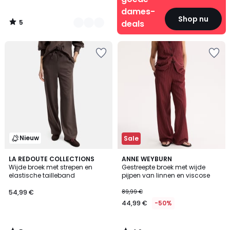
dames-
Shop nu
5
deals
/
5
Nieuw
Sale
5
4,2
LA REDOUTE COLLECTIONS
ANNE WEYBURN
/
/ 5
Wijde broek met strepen en
Gestreepte broek met wijde
5
elastische tailleband
pijpen van linnen en viscose
54,99 €
89,99 €
44,99 €
-50%