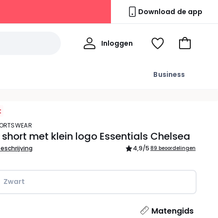
Download de app
Mijn
Inloggen
Kijk
Naar
profiel
mijn
het
wishlist
winkelma
Business
t
SPORTSWEAR
short met klein logo Essentials Chelsea
beschrijving
4,9
/5
89 beoordelingen
Zwart
l
Matengids