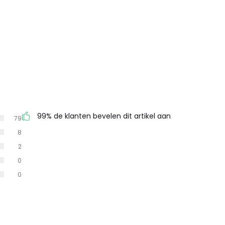
99% de klanten bevelen dit artikel aan
79
8
2
0
0