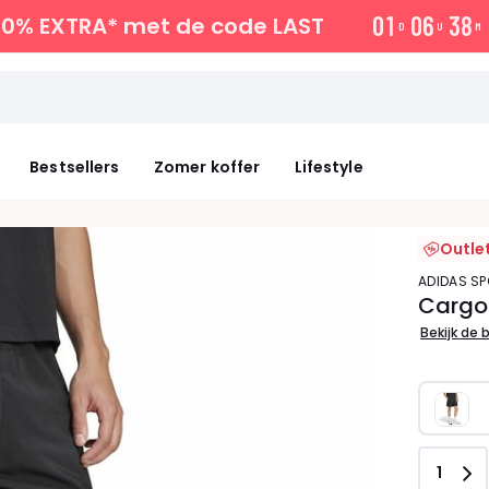
0
1
0
6
3
8
10% EXTRA*
met de code LAST
D
U
M
Bestsellers
Zomer koffer
Lifestyle
Outle
ADIDAS 
Cargo 
Bekijk de 
Aanta
1