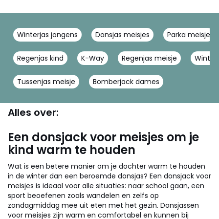
Winterjas jongens
Donsjas meisjes
Parka meisje
Regenjas kind
K-Way
Regenjas meisje
Winter
Tussenjas meisje
Bomberjack dames
Alles over:
Een donsjack voor meisjes om je
kind warm te houden
Wat is een betere manier om je dochter warm te houden
in de winter dan een beroemde donsjas? Een donsjack voor
meisjes is ideaal voor alle situaties: naar school gaan, een
sport beoefenen zoals wandelen en zelfs op
zondagmiddag mee uit eten met het gezin. Donsjassen
voor meisjes zijn warm en comfortabel en kunnen bij