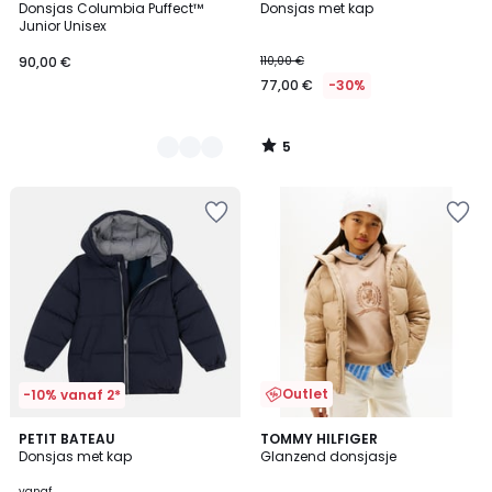
/
Donsjas Columbia Puffect™
Donsjas met kap
Kleuren
5
Junior Unisex
90,00 €
110,00 €
77,00 €
-30%
5
/
5
Outlet
-10% vanaf 2*
5
PETIT BATEAU
2
TOMMY HILFIGER
/
Donsjas met kap
Glanzend donsjasje
Kleuren
5
vanaf