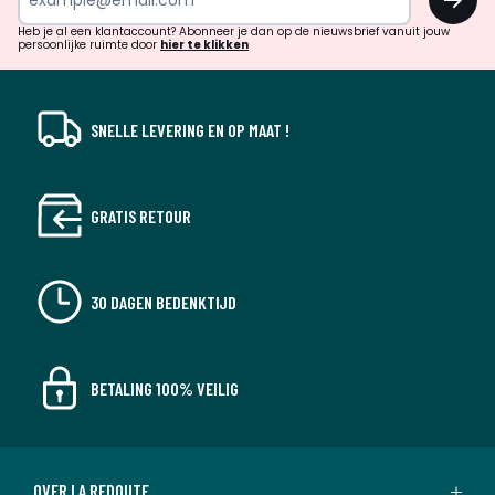
en
!
verrassingen?
Heb je al een klantaccount? Abonneer je dan op de nieuwsbrief vanuit jouw
persoonlijke ruimte door
hier te klikken
SNELLE LEVERING EN OP MAAT !
GRATIS RETOUR
30 DAGEN BEDENKTIJD
BETALING 100% VEILIG
OVER LA REDOUTE