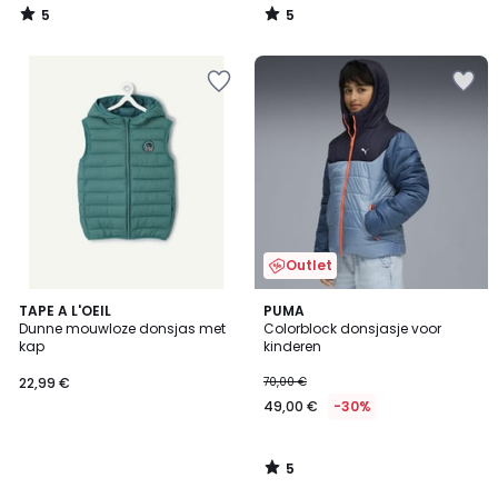
5
5
/
/
5
5
Outlet
5
TAPE A L'OEIL
PUMA
/
Dunne mouwloze donsjas met
Colorblock donsjasje voor
5
kap
kinderen
22,99 €
70,00 €
49,00 €
-30%
5
/
5