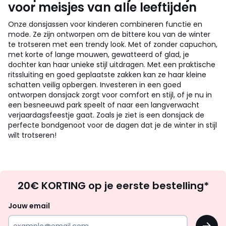
voor meisjes van alle leeftijden
Onze donsjassen voor kinderen combineren functie en
mode. Ze zijn ontworpen om de bittere kou van de winter
te trotseren met een trendy look. Met of zonder capuchon,
met korte of lange mouwen, gewatteerd of glad, je
dochter kan haar unieke stijl uitdragen. Met een praktische
ritssluiting en goed geplaatste zakken kan ze haar kleine
schatten veilig opbergen. Investeren in een goed
ontworpen donsjack zorgt voor comfort en stijl, of je nu in
een besneeuwd park speelt of naar een langverwacht
verjaardagsfeestje gaat. Zoals je ziet is een donsjack de
perfecte bondgenoot voor de dagen dat je de winter in stijl
wilt trotseren!
Op
20€ KORTING op je eerste bestelling*
zoek
naar
Jouw email
inspiratie
OK