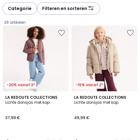
défiler
défiler
à
à
Categorie
Filteren en sorteren
gauche
droite
28 artikelen
-20% vanaf 2*
-15% vanaf 2*
3,5
4,7
3
LA REDOUTE COLLECTIONS
4
LA REDOUTE COLLECTIONS
/ 5
/ 5
Lichte donsjas met kap
Lichte donsjas met kap
Kleuren
Kleuren
37,99
37,99 €
49,99 €
€.