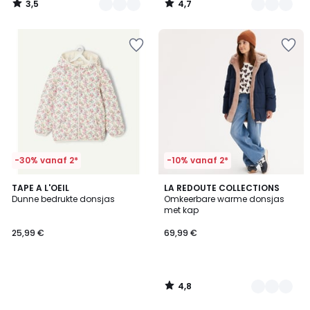
3,5
4,7
/
/
5
5
-30% vanaf 2*
-10% vanaf 2*
4,8
TAPE A L'OEIL
2
LA REDOUTE COLLECTIONS
/ 5
Dunne bedrukte donsjas
Omkeerbare warme donsjas
Kleuren
met kap
25,99 €
69,99 €
4,8
/
5