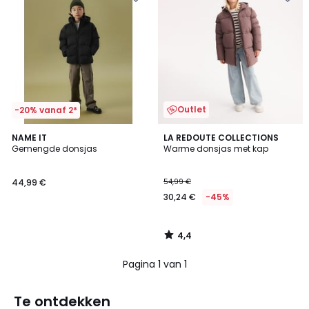
Outlet
-20% vanaf 2*
4,4
NAME IT
LA REDOUTE COLLECTIONS
/ 5
Gemengde donsjas
Warme donsjas met kap
44,99 €
54,99 €
30,24 €
-45%
4,4
/
5
Pagina 1 van 1
Te ontdekken