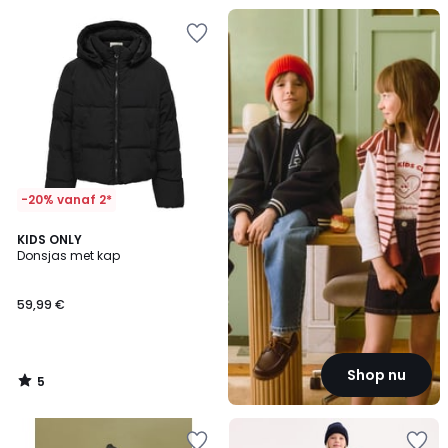
Back
To
...
-20% vanaf 2*
5
KIDS ONLY
/
Donsjas met kap
5
59,99 €
Shop nu
5
/
5