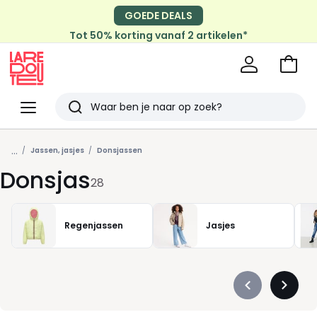
GOEDE DEALS
Tot 50% korting vanaf 2 artikelen*
Naar
het
La
winke
Redoute
Menu
Zoeken
Laatst
...
bekeken
Jassen, jasjes
Donsjassen
Donsjas
28
Regenjassen
Jasjes
Précédent
Suivan
-
-