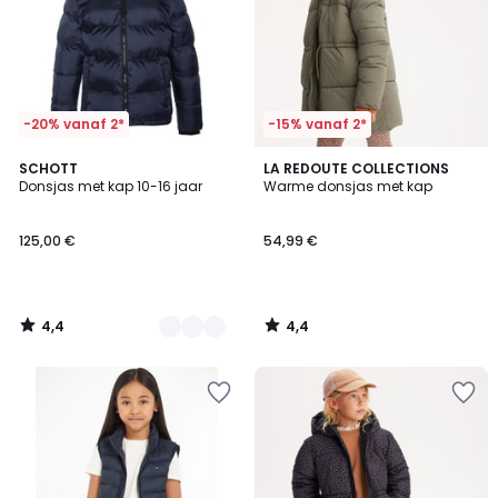
-20% vanaf 2*
-15% vanaf 2*
4,4
4,4
2
SCHOTT
LA REDOUTE COLLECTIONS
/ 5
/ 5
Donsjas met kap 10-16 jaar
Warme donsjas met kap
Kleuren
125,00 €
54,99 €
4,4
4,4
/
/
5
5