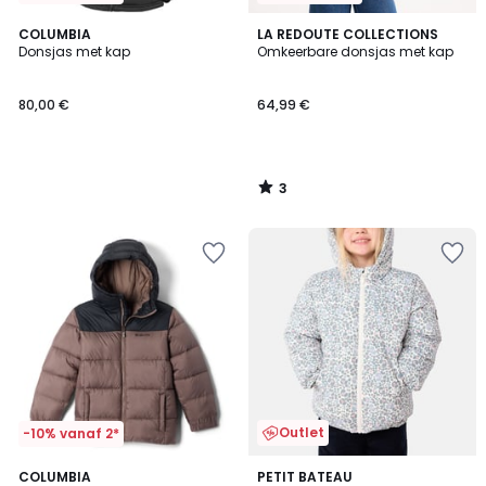
3
COLUMBIA
LA REDOUTE COLLECTIONS
/
Donsjas met kap
Omkeerbare donsjas met kap
5
80,00 €
64,99 €
3
/
5
Outlet
-10% vanaf 2*
5
3
COLUMBIA
PETIT BATEAU