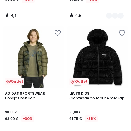
4,6
4,9
/
/
5
5
Outlet
Outlet
5
5
ADIDAS SPORTSWEAR
LEVI'S KIDS
/
/
Donsjas met kap
Glanzende doudoune met kap
5
5
90,00 €
95,00 €
63,00 €
-30%
61,75 €
-35%