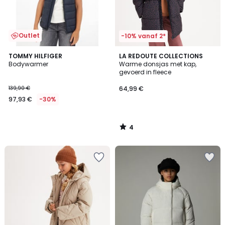
Outlet
-10% vanaf 2*
4
TOMMY HILFIGER
LA REDOUTE COLLECTIONS
/
Bodywarmer
Warme donsjas met kap,
5
gevoerd in fleece
139,90 €
64,99 €
97,93 €
-30%
4
/
5