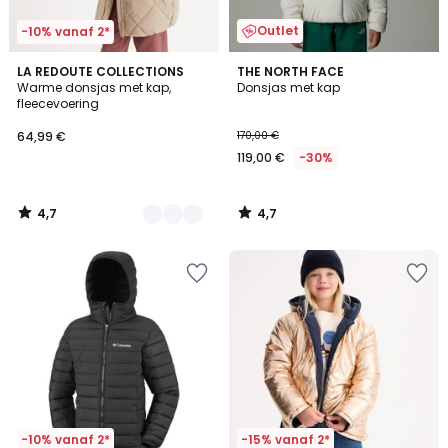
Outlet
-10% vanaf 2*
4,7
4,7
2
LA REDOUTE COLLECTIONS
THE NORTH FACE
/ 5
/ 5
Warme donsjas met kap,
Donsjas met kap
Kleuren
fleecevoering
64,99 €
170,00 €
119,00 €
-30%
4,7
4,7
/
/
5
5
-10% vanaf 2*
-15% vanaf 2*