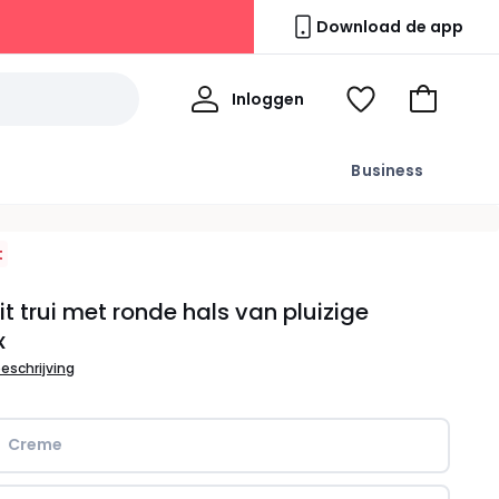
Download de app
Mijn
Inloggen
Kijk
Naar
profiel
mijn
het
wishlist
winkelma
Business
t
fit trui met ronde hals van pluizige
x
beschrijving
Creme   