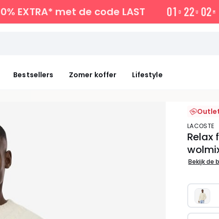
0
1
2
2
0
2
10% EXTRA*
met de code LAST
D
U
M
Bestsellers
Zomer koffer
Lifestyle
Outle
LACOSTE
Relax 
wolmi
Bekijk de 