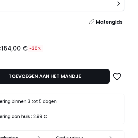
n
l
Matengids
154,00 €
€
-30%
TOEVOEGEN AAN HET MANDJE
t.
ering binnen 3 tot 5 dagen
ering aan huis :
2,99 €