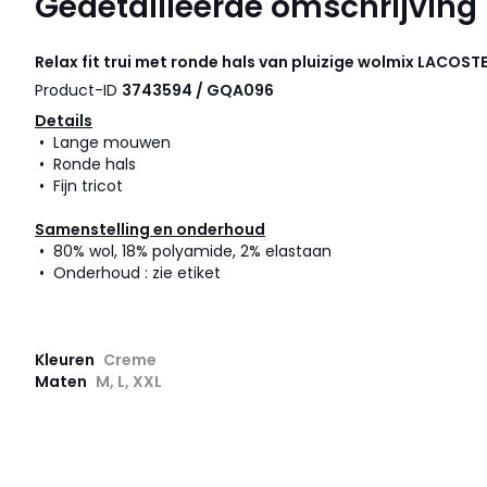
Gedetailleerde omschrijving
Relax fit trui met ronde hals van pluizige wolmix
LACOST
Product-ID
3743594 / GQA096
Details
• Lange mouwen
• Ronde hals
• Fijn tricot
Samenstelling en onderhoud
• 80% wol, 18% polyamide, 2% elastaan
• Onderhoud : zie etiket
Kleuren
Creme
Maten
M, L, XXL