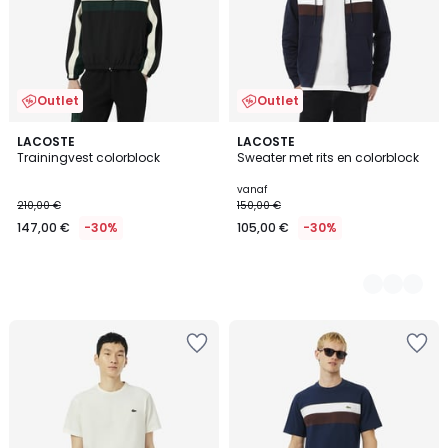
Outlet
Outlet
LACOSTE
2
LACOSTE
Trainingvest colorblock
Sweater met rits en colorblock
Kleuren
vanaf
210,00 €
150,00 €
147,00 €
-30%
105,00 €
-30%