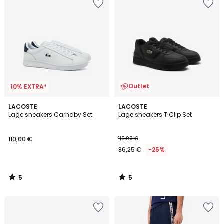
Outlet
10% EXTRA*
5
5
LACOSTE
LACOSTE
/
/
Lage sneakers Carnaby Set
Lage sneakers T Clip Set
5
5
110,00 €
115,00 €
86,25 €
-25%
5
5
/
/
5
5