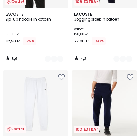
Outlet
10% EXTRA*
3,6
4,2
2
LACOSTE
6
LACOSTE
/ 5
/ 5
Zip-up hoodie in katoen
Joggingbroek in katoen
Kleuren
Kleuren
vanaf
150,00 €
120,00 €
112,50 €
-25%
72,00 €
-40%
3,6
4,2
/
/
5
5
Outlet
10% EXTRA*