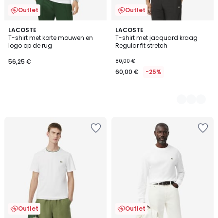
Outlet
Outlet
LACOSTE
2
LACOSTE
T-shirt met korte mouwen en
T-shirt met jacquard kraag
Kleuren
logo op de rug
Regular fit stretch
56,25 €
80,00 €
60,00 €
-25%
Outlet
Outlet