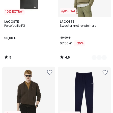
Outlet
10% EXTRA*
5
4,5
LACOSTE
3
LACOSTE
/
/ 5
Portefeuille FG
Sweater met ronde hals
Kleuren
5
90,00 €
130,00 €
97,50 €
-25%
5
4,5
/
/
5
5