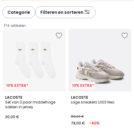
défiler
défiler
à
à
Categorie
Filteren en sorteren
gauche
droite
174 artikelen
10% EXTRA*
10% EXTRA*
2
LACOSTE
2
LACOSTE
Set van 3 paar middelhoge
Lage sneakers L003 Neo
Kleuren
Kleuren
sokken in jersey
20,00
20,00 €
130,00 €
€.
78,00 €
-40%