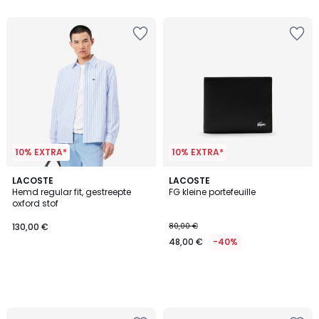
5
10% EXTRA*
10% EXTRA*
LACOSTE
LACOSTE
Hemd regular fit, gestreepte
FG kleine portefeuille
oxford stof
130,00 €
80,00 €
48,00 €
-40%