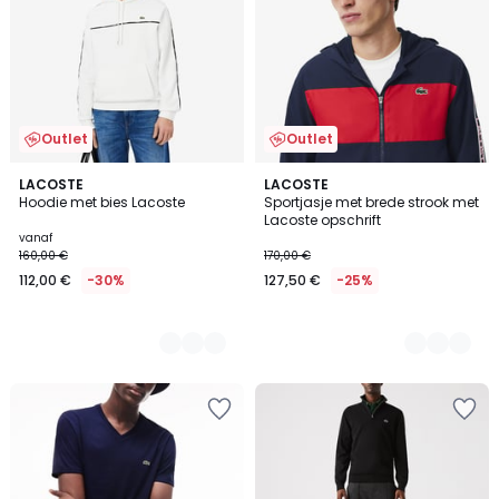
Outlet
Outlet
2
LACOSTE
2
LACOSTE
Hoodie met bies Lacoste
Sportjasje met brede strook met
Kleuren
Kleuren
Lacoste opschrift
vanaf
160,00 €
170,00 €
112,00 €
-30%
127,50 €
-25%