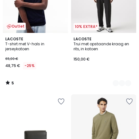
Outlet
10% EXTRA*
5
LACOSTE
2
LACOSTE
/
T-shirt met V-hals in
Trui met opstaande kraag en
Kleuren
5
jerseykatoen
rits, in katoen
65,00 €
150,00 €
48,75 €
-25%
5
/
5