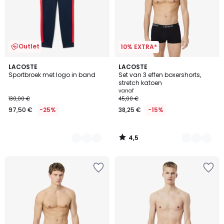
Outlet
10% EXTRA*
4,5
2
LACOSTE
2
LACOSTE
/ 5
Sportbroek met logo in band
Set van 3 effen boxershorts,
Kleuren
Kleuren
stretch katoen
vanaf
130,00 €
45,00 €
97,50 €
-25%
38,25 €
-15%
4,5
/
5