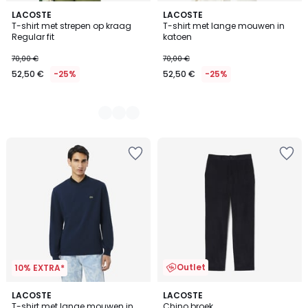
3
LACOSTE
LACOSTE
T-shirt met strepen op kraag
T-shirt met lange mouwen in
Kleuren
Regular fit
katoen
70,00 €
70,00 €
52,50 €
-25%
52,50 €
-25%
Outlet
10% EXTRA*
2
LACOSTE
LACOSTE
T-shirt met lange mouwen in
Chino broek