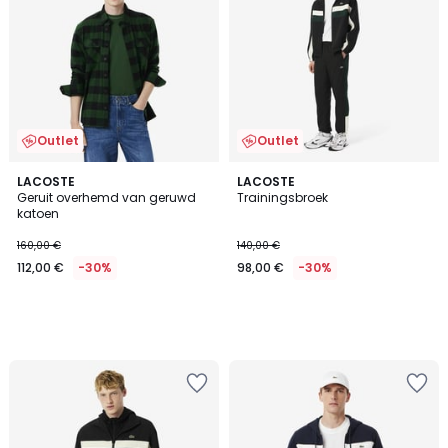
Outlet
Outlet
LACOSTE
LACOSTE
Geruit overhemd van geruwd
Trainingsbroek
katoen
160,00 €
140,00 €
112,00 €
-30%
98,00 €
-30%