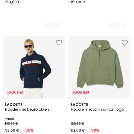
150,00 €
150,00 €
Outlet
Outlet
2
LACOSTE
3
LACOSTE
Hoodie met kleurblokken
Hoodie met ton-sur-ton logo
Kleuren
Kleuren
vanaf
140,00 €
160,00 €
98,00 €
-30%
112,00 €
-30%