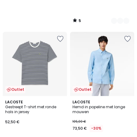
5
/
5
Outlet
Outlet
4
LACOSTE
LACOSTE
/
Gestreept T-shirt met ronde
Hemd in popeline met lange
5
hals in jersey
mouwen
52,50 €
105,00 €
73,50 €
-30%