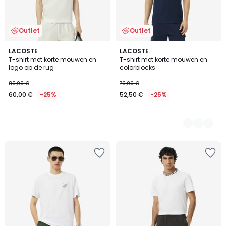
Outlet
Outlet
LACOSTE
2
LACOSTE
T-shirt met korte mouwen en
T-shirt met korte mouwen en
Kleuren
logo op de rug
colorblocks
80,00 €
70,00 €
60,00 €
-25%
52,50 €
-25%