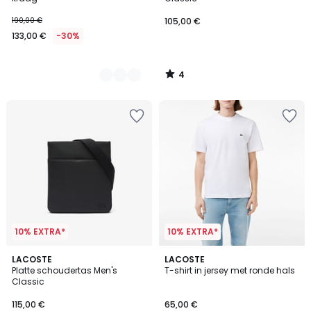
190,00 €
105,00 €
133,00 €
-30%
4
/
5
10% EXTRA*
10% EXTRA*
5
LACOSTE
9
LACOSTE
/
Platte schoudertas Men's
T-shirt in jersey met ronde hals
Kleuren
5
Classic
115,00 €
65,00 €