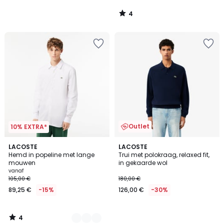
4
/
5
Outlet
10% EXTRA*
4
2
LACOSTE
LACOSTE
/
Hemd in popeline met lange
Trui met polokraag, relaxed fit,
Kleuren
5
mouwen
in gekaarde wol
vanaf
105,00 €
180,00 €
89,25 €
-15%
126,00 €
-30%
4
/