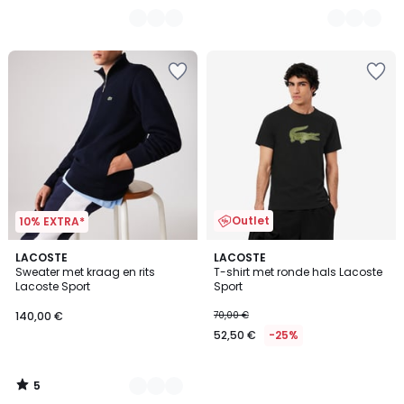
Outlet
10% EXTRA*
5
3
LACOSTE
LACOSTE
/
Sweater met kraag en rits
T-shirt met ronde hals Lacoste
Kleuren
5
Lacoste Sport
Sport
140,00 €
70,00 €
52,50 €
-25%
5
/