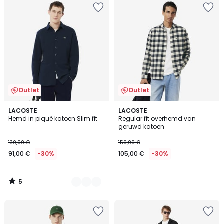
Outlet
Outlet
5
2
LACOSTE
LACOSTE
/
Hemd in piqué katoen Slim fit
Regular fit overhemd van
Kleuren
5
geruwd katoen
130,00 €
150,00 €
91,00 €
-30%
105,00 €
-30%
5
/
5