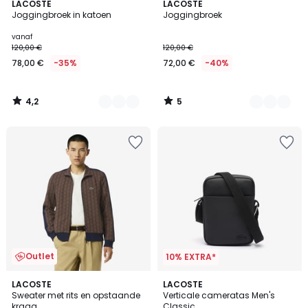
4,2
5
3
LACOSTE
4
LACOSTE
/ 5
/
Joggingbroek in katoen
Joggingbroek
Kleuren
Kleuren
5
vanaf
120,00 €
120,00 €
78,00 €
-35%
72,00 €
-40%
4,2
5
/
/
5
5
Outlet
10% EXTRA*
4
2
LACOSTE
LACOSTE
/
Sweater met rits en opstaande
Verticale cameratas Men's
Kleuren
5
kraag
Classic