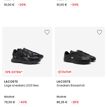
91,00 €
-30%
91,00 €
-30%
Outlet
10% EXTRA*
LACOSTE
LACOSTE
Lage sneakers L003 Neo
Sneakers Baseshot
130,00 €
115,00 €
78,00 €
-40%
86,25 €
-25%