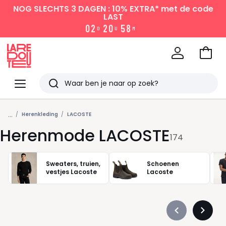
NOG SLECHTS 3 DAGEN : 10% EXTRA*
met de code
LAST
0
2
2
0
5
8
D
U
M
Naar
het
La
winke
Redoute
Menu
Zoeken
Laatst
...
bekeken
Herenkleding
LACOSTE
Herenmode LACOSTE
174
Sweaters, truien,
Schoenen
vestjes Lacoste
Lacoste
Précédent
Suivan
-
-