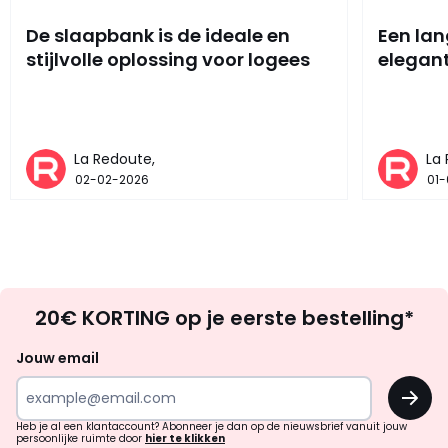
De slaapbank is de ideale en
Een lang
stijlvolle oplossing voor logees
elegan
La Redoute,
La
02-02-2026
01
Op
20€ KORTING op je eerste bestelling*
zoek
naar
Jouw email
inspiratie
OK
en
!
verrassingen?
Heb je al een klantaccount? Abonneer je dan op de nieuwsbrief vanuit jouw
persoonlijke ruimte door
hier te klikken