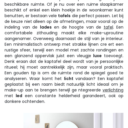
beschikbare ruimte. Of je nu over een ruime slaapkamer
beschikt of enkel een klein hoekje in de woonkamer kunt
benutten, er bestaan vele
tafels
die perfect passen. Let bij
de keuze niet alleen op de afmetingen, maar vooral op de
indeling van de
lades
en de hoogte van de
tafel
. Een
comfortabele zithouding maakt elke make-uproutine
aangenamer. Overweeg daarnaast de stijl van je interieur.
Een minimalistisch ontwerp met strakke lijnen cre ert een
rustige sfeer, terwijl een model met zachte rondingen en
een glanzend oppervlak juist een vleugje
luxe
toevoegt.
Denk eraan dat de kaptafel deel wordt van je persoonlijke
ritueel; hij moet aantrekkelijk zijn, maar vooral praktisch.
Een gouden tip is om de ruimte rond de spiegel goed te
analyseren. Waar komt het
licht
vandaan? Een kaptafel
geplaatst bij een raam biedt natuurlijk licht ideaal om je
make-up aan te brengen terwijl ge ntegreerde
verlichting
met
led
een constante helderheid garandeert, ook op
donkere ochtenden.