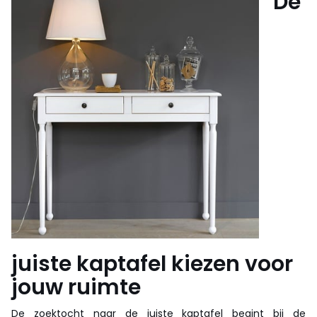
De
juiste
kaptafel
kiezen voor
jouw ruimte
De zoektocht naar de juiste kaptafel begint bij de