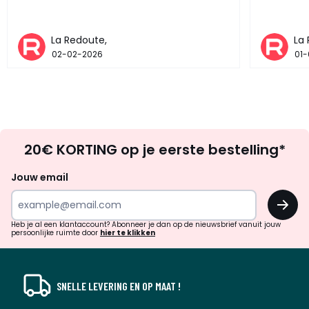
La Redoute,
La
02-02-2026
01
Op
20€ KORTING op je eerste bestelling*
zoek
naar
Jouw email
inspiratie
OK
en
!
verrassingen?
Heb je al een klantaccount? Abonneer je dan op de nieuwsbrief vanuit jouw
persoonlijke ruimte door
hier te klikken
SNELLE LEVERING EN OP MAAT !