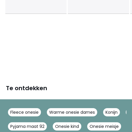
Te ontdekken
Fleece onesie
Warme onesie dames
Konijn
N
Pyjama maat 92
Onesie kind
Onesie meisje
O