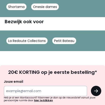
Shortama
Onesie dames
Bezwijk ook voor
La Redoute Collections
Petit Bateau
Op
20€ KORTING op je eerste bestelling*
zoek
naar
Jouw email
inspiratie
OK
en
!
verrassingen?
Heb je al een klantaccount? Abonneer je dan op de nieuwsbrief vanuit jouw
persoonlijke ruimte door
hier te klikken