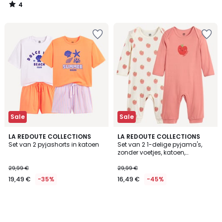
4
/
5
Sale
Sale
LA REDOUTE COLLECTIONS
LA REDOUTE COLLECTIONS
Set van 2 pyjashorts in katoen
Set van 2 1-delige pyjama's,
zonder voetjes, katoen,
appelprint
29,99 €
29,99 €
19,49 €
-35%
16,49 €
-45%