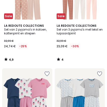
Sale
Sale
4,9
4
LA REDOUTE COLLECTIONS
LA REDOUTE COLLECTIONS
/ 5
/
Set van 2 pyjama's in katoen,
Set van 3 pyjama's met tekst en
5
kattenprint en strepen
luipaardprint
32,99 €
32,99 €
24,74 €
-25%
23,09 €
-30%
4,9
4
/
/
5
5