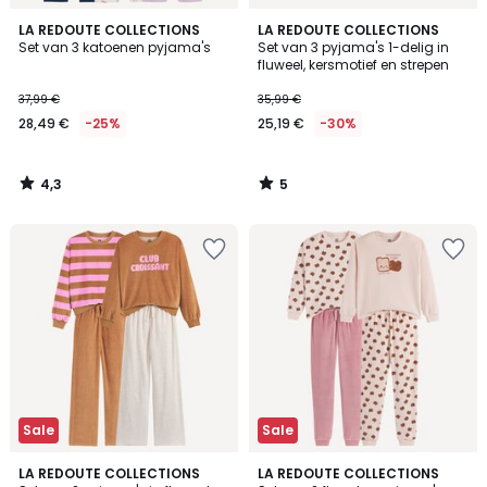
4,3
5
LA REDOUTE COLLECTIONS
LA REDOUTE COLLECTIONS
/ 5
/
Set van 3 katoenen pyjama's
Set van 3 pyjama's 1-delig in
5
fluweel, kersmotief en strepen
37,99 €
35,99 €
28,49 €
-25%
25,19 €
-30%
4,3
5
/
/
5
5
Sale
Sale
3,6
LA REDOUTE COLLECTIONS
LA REDOUTE COLLECTIONS