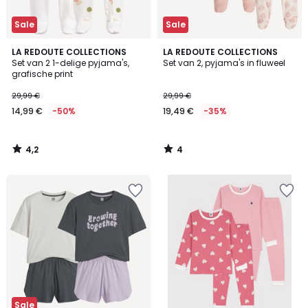
Sale
Sale
4,2
4
LA REDOUTE COLLECTIONS
LA REDOUTE COLLECTIONS
/ 5
/
Set van 2 1-delige pyjama's,
Set van 2, pyjama's in fluweel
5
grafische print
29,99 €
29,99 €
14,99 €
-50%
19,49 €
-35%
4,2
4
/
/
5
5
Sale