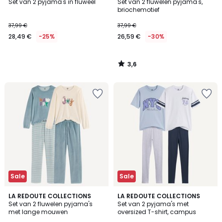
/ 5
Set van 2 pyjama's in fluweel
Set van 2 fluwelen pyjama's,
briochemotief
37,99 €
37,99 €
28,49 €
-25%
26,59 €
-30%
3,6
/
5
Sale
Sale
4,8
LA REDOUTE COLLECTIONS
LA REDOUTE COLLECTIONS
/ 5
Set van 2 fluwelen pyjama's
Set van 2 pyjama's met
met lange mouwen
oversized T-shirt, campus