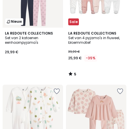
Nieuw
Sale
5
LA REDOUTE COLLECTIONS
LA REDOUTE COLLECTIONS
/
Set van 2 katoenen
Set van 4 pyjama's in fluweel,
5
eenhoornpyjama's
bloemmotief
29,99 €
39,99 €
25,99 €
-35%
5
/
5