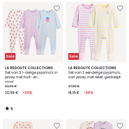
Sale
Sale
5
LA REDOUTE COLLECTIONS
LA REDOUTE COLLECTIONS
/
Set van 3 1-delige pyjama's in
Set van 2 eendelige pyjama's,
5
jersey met fruit- en
van jersey met reliëf, gestreept
streepmotieven
vanaf
29,99 €
27,99 €
20,99 €
-30%
18,19 €
-35%
5
/
5