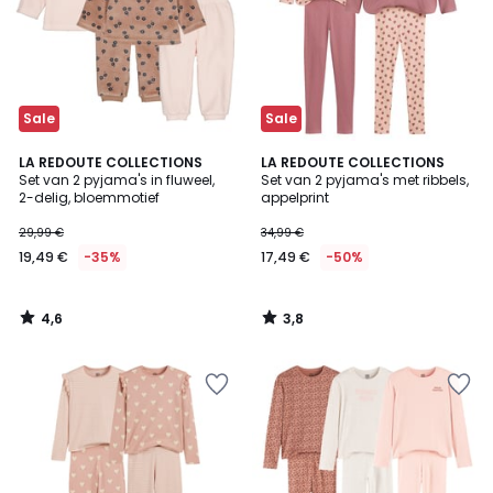
Sale
Sale
4,6
3,8
LA REDOUTE COLLECTIONS
LA REDOUTE COLLECTIONS
/ 5
/ 5
Set van 2 pyjama's in fluweel,
Set van 2 pyjama's met ribbels,
2-delig, bloemmotief
appelprint
29,99 €
34,99 €
19,49 €
-35%
17,49 €
-50%
4,6
3,8
/
/
5
5