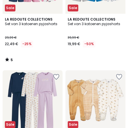
Sale
Sale
5
LA REDOUTE COLLECTIONS
LA REDOUTE COLLECTIONS
/
Set van 3 katoenen pyjashorts
Set van 3 katoenen pyjashorts
5
29,99 €
39,99 €
22,49 €
-25%
19,99 €
-50%
5
/
5
Sale
Sale