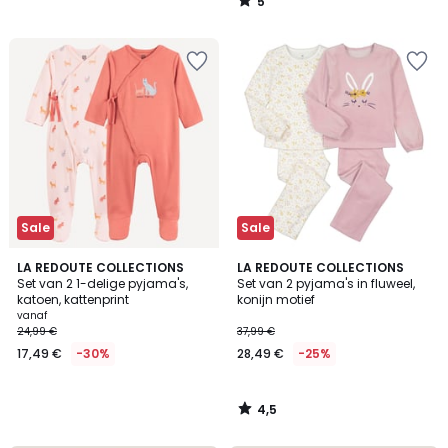
5
29,99
/
5
€
50%
korting
toegepast.
Sale
Sale
4,5
LA REDOUTE COLLECTIONS
LA REDOUTE COLLECTIONS
/ 5
Set van 2 1-delige pyjama's,
Set van 2 pyjama's in fluweel,
katoen, kattenprint
konijn motief
vanaf
24,99 €
37,99 €
17,49 €
-30%
28,49 €
-25%
4,5
/
5