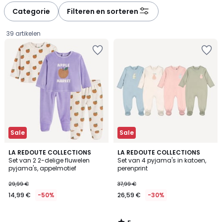
à
à
Categorie
Filteren en sorteren
gauche
droite
39 artikelen
Sale
Sale
5
LA REDOUTE COLLECTIONS
LA REDOUTE COLLECTIONS
/
Set van 2 2-delige fluwelen
Set van 4 pyjama's in katoen,
5
pyjama's, appelmotief
perenprint
14,99
29,99 €
37,99 €
€
14,99 €
-50%
26,59 €
-30%
In
plaats
van