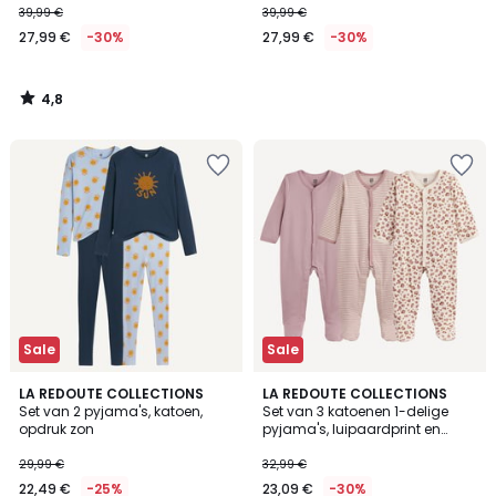
39,99 €
39,99 €
27,99 €
-30%
27,99 €
-30%
4,8
/
5
Sale
Sale
5
LA REDOUTE COLLECTIONS
LA REDOUTE COLLECTIONS
/
Set van 2 pyjama's, katoen,
Set van 3 katoenen 1-delige
5
opdruk zon
pyjama's, luipaardprint en
strepen
29,99 €
32,99 €
22,49 €
-25%
23,09 €
-30%