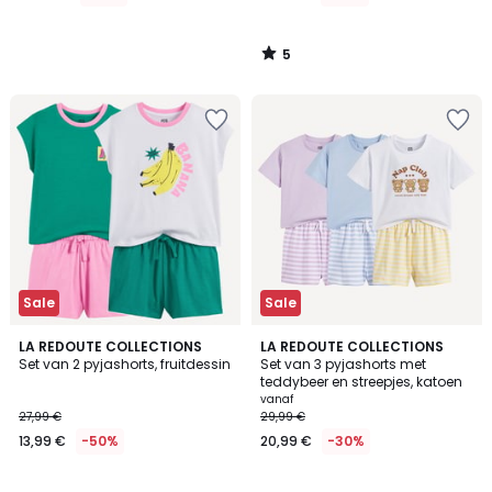
5
/
5
Sale
Sale
4
LA REDOUTE COLLECTIONS
LA REDOUTE COLLECTIONS
/
Set van 2 pyjashorts, fruitdessin
Set van 3 pyjashorts met
5
teddybeer en streepjes, katoen
vanaf
27,99 €
29,99 €
13,99 €
-50%
20,99 €
-30%