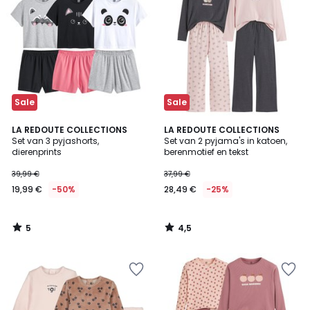
Sale
Sale
5
4,5
LA REDOUTE COLLECTIONS
LA REDOUTE COLLECTIONS
/
/ 5
Set van 3 pyjashorts,
Set van 2 pyjama's in katoen,
5
dierenprints
berenmotief en tekst
39,99 €
37,99 €
19,99 €
-50%
28,49 €
-25%
5
4,5
/
/
5
5