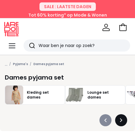
SALE : LAATSTE DAGEN
Tot 60% korting* op Mode & Wonen
Naar
het
La
winke
Redoute
Menu
Zoeken
Laatst
...
bekeken
Pyjama's
Dames pyjama set
Dames pyjama set
Kleding set
Lounge set
dames
dames
Précédent
Suivan
-
-
défiler
défiler