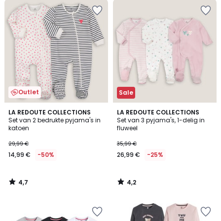
Outlet
Sale
4,7
4,2
LA REDOUTE COLLECTIONS
LA REDOUTE COLLECTIONS
/ 5
/ 5
Set van 2 bedrukte pyjama's in
Set van 3 pyjama's, 1-delig in
katoen
fluweel
29,99 €
35,99 €
14,99 €
-50%
26,99 €
-25%
4,7
4,2
/
/
5
5