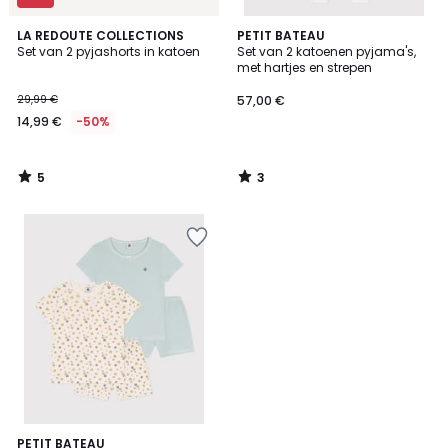
5
3
LA REDOUTE COLLECTIONS
PETIT BATEAU
/
/
Set van 2 pyjashorts in katoen
Set van 2 katoenen pyjama's,
5
5
met hartjes en strepen
29,99 €
57,00 €
14,99 €
-50%
5
3
/
/
5
5
PETIT BATEAU