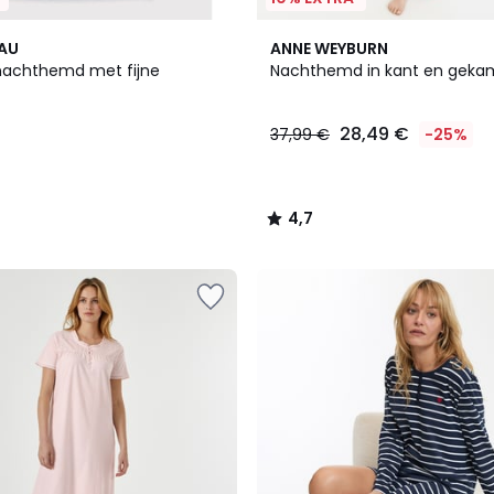
2
4,7
EAU
ANNE WEYBURN
Kleuren
/ 5
nachthemd met fijne
Nachthemd in kant en geka
28,49 €
37,99 €
-25%
4,7
/
5