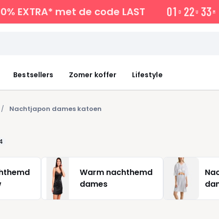
0
1
2
2
3
3
10% EXTRA*
met de code LAST
D
U
M
Bestsellers
Zomer koffer
Lifestyle
Nachtjapon dames katoen
4
hthemd
Warm nachthemd
Nac
w
dames
dam