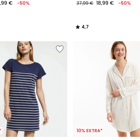
8,99 €
18,99 €
-50%
37,99 €
-50%
4,7
/
5
*
10% EXTRA*