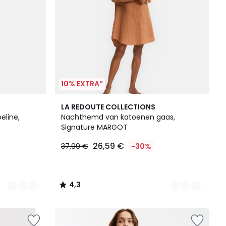
10% EXTRA*
2
4,3
LA REDOUTE COLLECTIONS
Kleuren
/ 5
eline,
Nachthemd van katoenen gaas,
Signature MARGOT
26,59 €
37,99 €
-30%
4,3
/
5