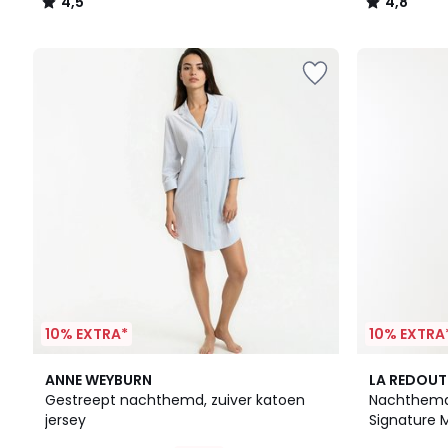
4,5
4,8
/
/
5
5
10% EXTRA*
10% EXTRA
4,5
4,3
ANNE WEYBURN
LA REDOUT
/ 5
/ 5
Gestreept nachthemd, zuiver katoen
Nachthemd
jersey
Signature