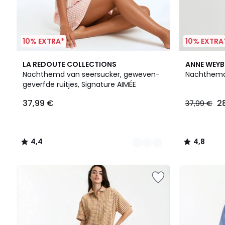
10% EXTRA*
10% EXTRA
2
4,4
4,8
LA REDOUTE COLLECTIONS
ANNE WEY
Kleuren
/ 5
/ 5
Nachthemd van seersucker, geweven-
Nachthemd 
geverfde ruitjes, Signature AIMÉE
37,99 €
2
37,99 €
4,4
4,8
/
/
5
5