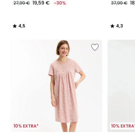
19,59 €
1
27,99 €
-30%
37,99 €
4,5
4,3
/
/
5
5
10% EXTRA*
10% EXTRA