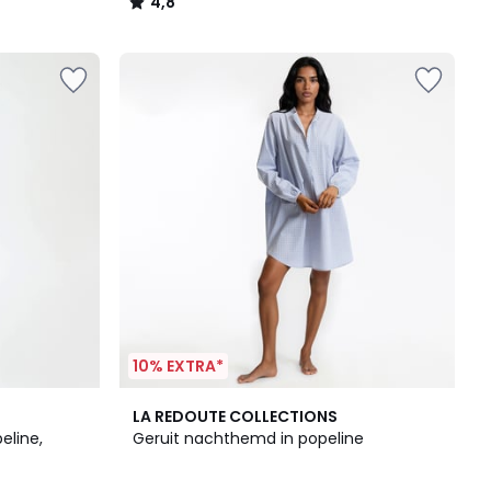
4,8
/
5
10% EXTRA*
LA REDOUTE COLLECTIONS
eline,
Geruit nachthemd in popeline