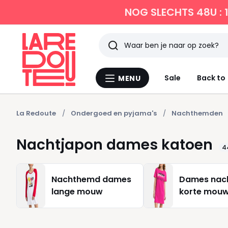
NOG SLECHTS 48U : 
Zoeken
Laatst
Sale
Back to
MENU
Menu
bekeken
La
Redoute
La Redoute
Ondergoed en pyjama's
Nachthemden
Nachtjapon dames katoen
4
Nachthemd dames
Dames nac
lange mouw
korte mou