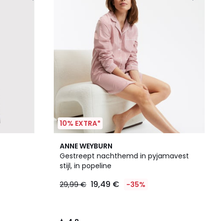
10% EXTRA*
4,8
ANNE WEYBURN
/ 5
Gestreept nachthemd in pyjamavest
stijl, in popeline
19,49 €
29,99 €
-35%