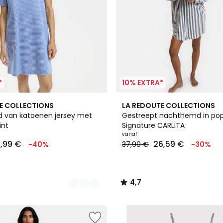
*
10% EXTRA*
2
4,7
E COLLECTIONS
LA REDOUTE COLLECTIONS
Kleuren
/ 5
 van katoenen jersey met
Gestreept nachthemd in pop
int
Signature CARLITA
vanaf
4,99 €
26,59 €
-40%
37,99 €
-30%
4,7
/
5