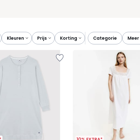
kleuren
prijs
korting
categorie
meer
*
10% EXTRA*