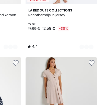
2
4,4
LA REDOUTE COLLECTIONS
Kleuren
/ 5
md katoen
Nachthemdje in jersey
vanaf
12,59 €
17,99 €
-30%
4,4
/
5