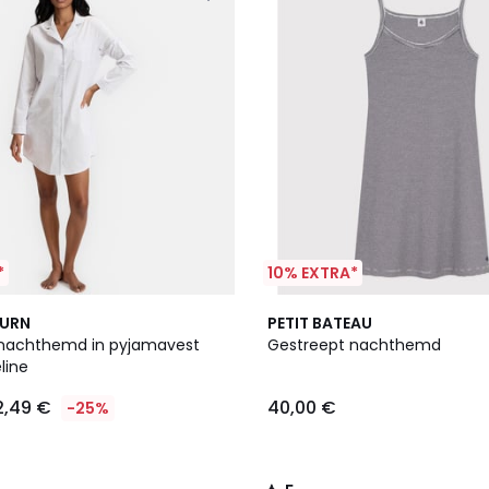
*
10% EXTRA*
5
BURN
PETIT BATEAU
/
 nachthemd in pyjamavest
Gestreept nachthemd
5
eline
2,49 €
40,00 €
-25%