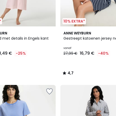
*
10% EXTRA*
3
4,7
BURN
ANNE WEYBURN
Kleuren
/ 5
met details in Engels kant
Gestreept katoenen jersey
vanaf
8,49 €
16,79 €
-25%
27,99 €
-40%
4,7
/
5