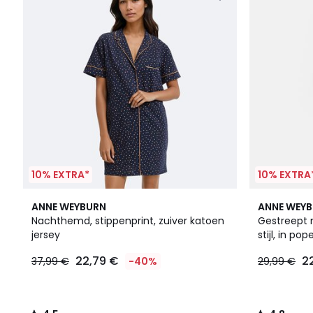
10% EXTRA*
10% EXTRA
4,5
4,8
ANNE WEYBURN
ANNE WEY
/ 5
/ 5
Nachthemd, stippenprint, zuiver katoen
Gestreept
jersey
stijl, in pop
22,79 €
2
37,99 €
-40%
29,99 €