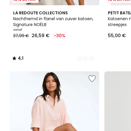
2
4,1
LA REDOUTE COLLECTIONS
PETIT BAT
Kleuren
/ 5
Nachthemd in flanel van zuiver katoen,
Katoenen 
Signature NOÉLIE
streepjes
Prijs
vanaf
26,59 €
55,00 €
37,99 €
-30%
vanaf
26,59
€
In
4,1
plaats
/
van
5
37,99
€
30%
korting
toegepast.