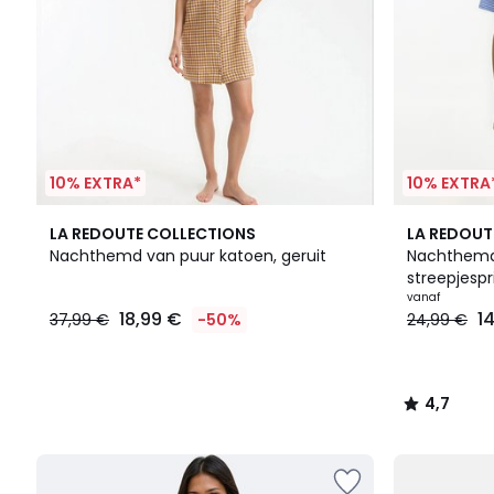
10% EXTRA*
10% EXTRA
2
4,7
LA REDOUTE COLLECTIONS
LA REDOUT
Kleuren
/ 5
Nachthemd van puur katoen, geruit
Nachthemd
streepjespr
vanaf
18,99 €
1
37,99 €
-50%
24,99 €
4,7
/
5