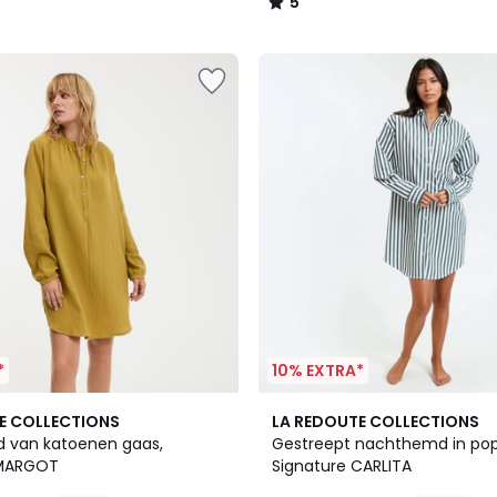
5
/
5
*
10% EXTRA*
4,7
E COLLECTIONS
LA REDOUTE COLLECTIONS
/ 5
 van katoenen gaas,
Gestreept nachthemd in pop
 MARGOT
Signature CARLITA