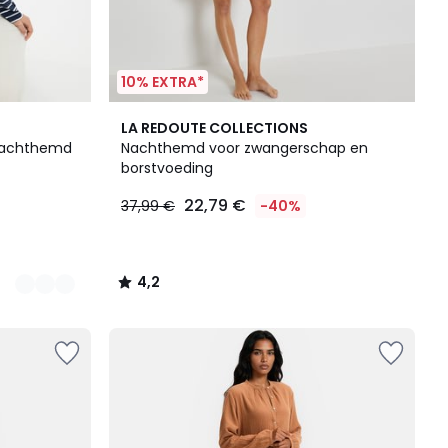
10% EXTRA*
4,2
LA REDOUTE COLLECTIONS
/ 5
 nachthemd
Nachthemd voor zwangerschap en
borstvoeding
22,79 €
37,99 €
-40%
4,2
/
5