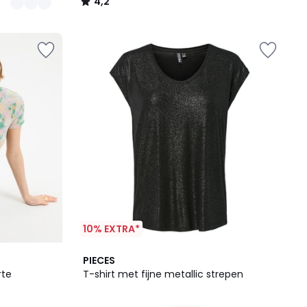
4,2
/
5
10% EXTRA*
5
PIECES
/
rte
T-shirt met fijne metallic strepen
5