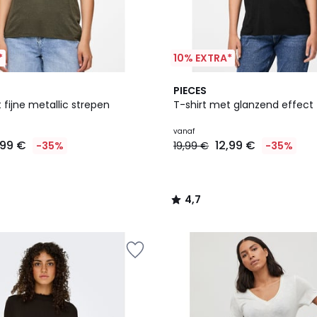
*
10% EXTRA*
3
4,7
PIECES
Kleuren
/ 5
 fijne metallic strepen
T-shirt met glanzend effect
vanaf
,99 €
12,99 €
-35%
19,99 €
-35%
4,7
/
5