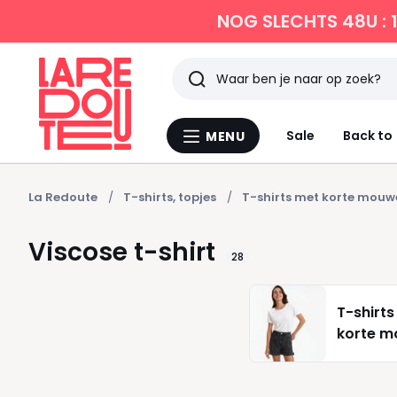
NOG SLECHTS 48U : 
Zoeken
Laatst
Sale
Back to
MENU
Menu
bekeken
La
Redoute
La Redoute
T-shirts, topjes
T-shirts met korte mouw
Viscose t-shirt
28
T-shirts
korte 