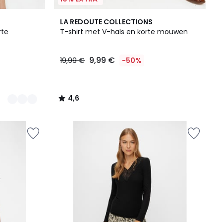
4,6
LA REDOUTE COLLECTIONS
/ 5
rte
T-shirt met V-hals en korte mouwen
9,99 €
19,99 €
-50%
4,6
/
5