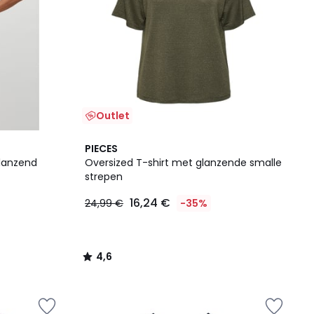
Outlet
4,6
PIECES
/ 5
glanzend
Oversized T-shirt met glanzende smalle
strepen
16,24 €
24,99 €
-35%
4,6
/
5