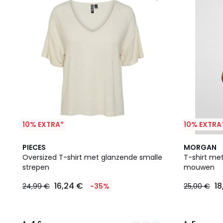
10% EXTRA*
10% EXTRA
2
4,6
5
PIECES
MORGAN
Kleuren
/ 5
/
Oversized T-shirt met glanzende smalle
T-shirt met
5
strepen
mouwen
16,24 €
18
24,99 €
-35%
25,00 €