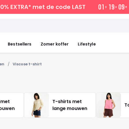
0
1
1
9
0
9
10% EXTRA*
met de code LAST
D
U
M
Bestsellers
Zomer koffer
Lifestyle
en
Viscose t-shirt
 met
T-shirts met
T
mouwen
lange mouwen