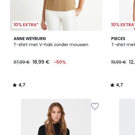
10% EXTRA*
10% EXTRA
4,7
4,7
ANNE WEYBURN
PIECES
/ 5
/ 5
T-shirt met V-hals zonder mouwen
T-shirt met
18,99 €
12
37,99 €
-50%
19,99 €
4,7
4,7
/
/
5
5