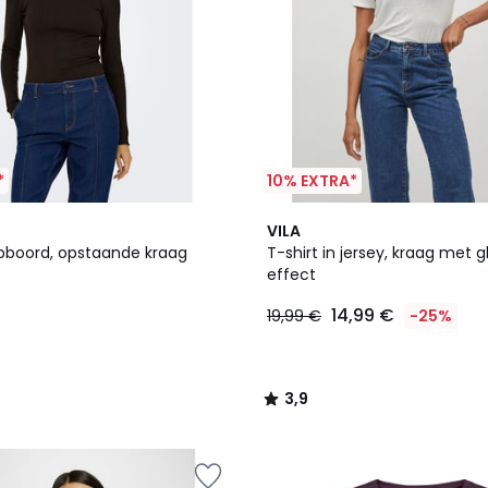
*
10% EXTRA*
3,9
VILA
/ 5
ribboord, opstaande kraag
T-shirt in jersey, kraag met 
effect
14,99 €
19,99 €
-25%
3,9
/
5