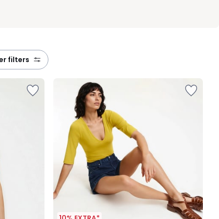
eer filters
10% EXTRA*