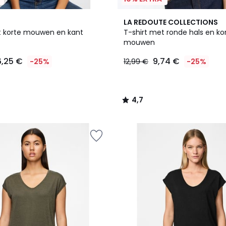
2
4,7
LA REDOUTE COLLECTIONS
Kleuren
/ 5
t korte mouwen en kant
T-shirt met ronde hals en ko
mouwen
6,25 €
9,74 €
-25%
12,99 €
-25%
4,7
/
5