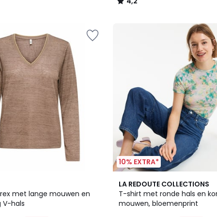
4,2
/
5
10% EXTRA*
4,5
LA REDOUTE COLLECTIONS
/ 5
 lurex met lange mouwen en
T-shirt met ronde hals en ko
g V-hals
mouwen, bloemenprint