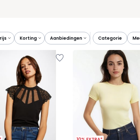
prijs
korting
aanbiedingen
categorie
m
*
10% EXTRA*