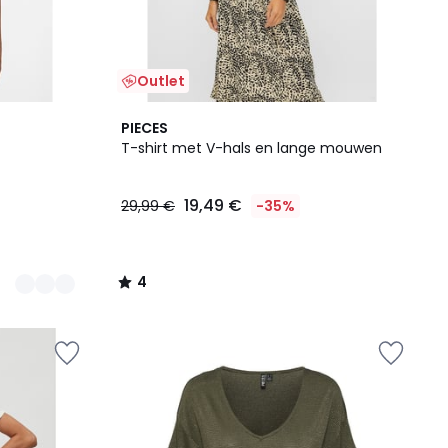
Outlet
4
PIECES
/
T-shirt met V-hals en lange mouwen
5
19,49 €
29,99 €
-35%
4
/
5