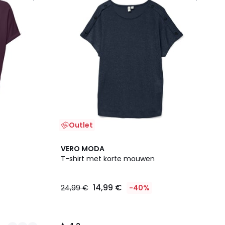
Outlet
4,2
VERO MODA
/ 5
T-shirt met korte mouwen
14,99 €
24,99 €
-40%