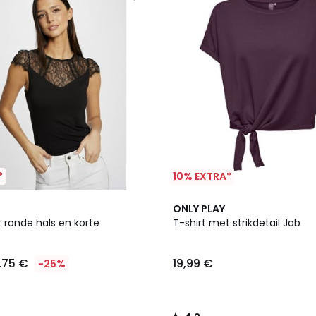
*
10% EXTRA*
2
4,2
ONLY PLAY
Kleuren
/ 5
 ronde hals en korte
T-shirt met strikdetail Jab
,75 €
19,99 €
-25%