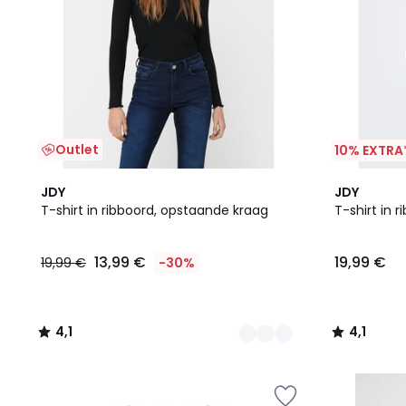
Outlet
10% EXTRA
2
4,1
4,1
JDY
JDY
Kleuren
/ 5
/ 5
T-shirt in ribboord, opstaande kraag
T-shirt in 
13,99 €
19,99 €
19,99 €
-30%
4,1
4,1
/
/
5
5