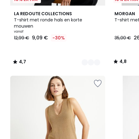
4
4,7
4,8
LA REDOUTE COLLECTIONS
MORGAN
Kleuren
/ 5
/ 5
T-shirt met ronde hals en korte
T-shirt me
mouwen
Prijs
vanaf
9,09 €
2
12,99 €
-30%
35,00 €
vanaf
9,09
€
In
4,8
4,7
plaats
/
/
van
5
5
12,99
€
30%
korting
toegepast.