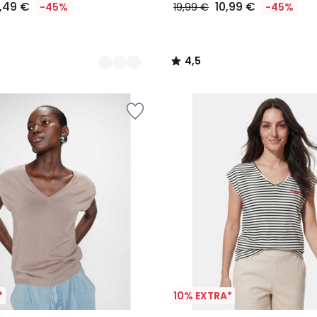
6,49 €
10,99 €
-45%
19,99 €
-45%
4,5
/
5
*
10% EXTRA*