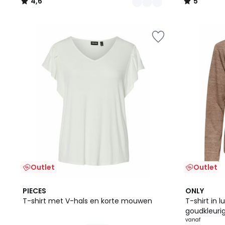
4,6
5
/
/
5
5
Outlet
Outlet
4,5
2
PIECES
ONLY
/ 5
Kleuren
T-shirt met V-hals en korte mouwen
T-shirt in
goudkleuri
vanaf