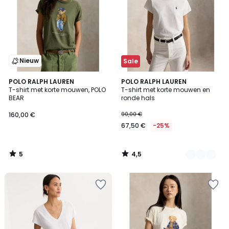
Nieuw
Sale
5
4,5
POLO RALPH LAUREN
3
POLO RALPH LAUREN
/
/ 5
T-shirt met korte mouwen, POLO
T-shirt met korte mouwen en
Kleuren
5
BEAR
ronde hals
160,00 €
90,00 €
67,50 €
-25%
5
4,5
/
/
5
5