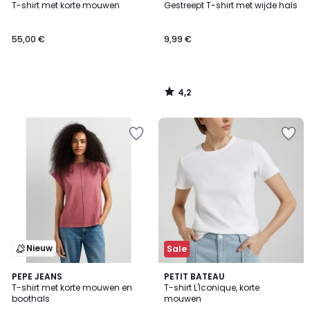
/ 5
T-shirt met korte mouwen
Gestreept T-shirt met wijde hals
55,00 €
9,99 €
4,2
/
5
Nieuw
Sale
4,9
PEPE JEANS
3
PETIT BATEAU
/ 5
T-shirt met korte mouwen en
T-shirt L'Iconique, korte
Kleuren
boothals
mouwen