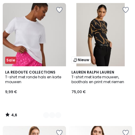
Nieuw
Sale
4,6
4
LA REDOUTE COLLECTIONS
LAUREN RALPH LAUREN
/ 5
T-shirt met ronde hals en korte
T-shirt met korte mouwen,
Kleuren
mouwen
boothals en print met riemen
9,99 €
75,00 €
4,6
/
5