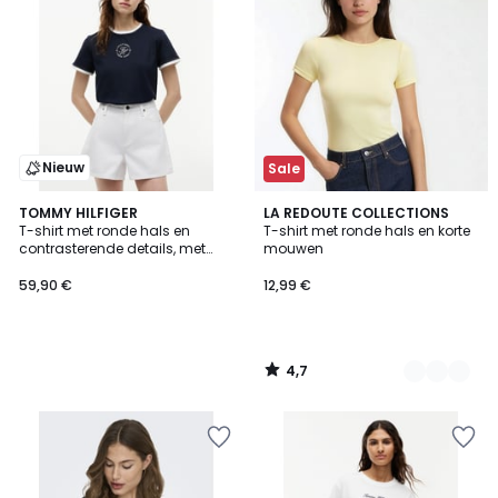
Nieuw
Sale
4,7
TOMMY HILFIGER
2
LA REDOUTE COLLECTIONS
/ 5
T-shirt met ronde hals en
T-shirt met ronde hals en korte
Kleuren
contrasterende details, met
mouwen
logo
59,90 €
12,99 €
4,7
/
5