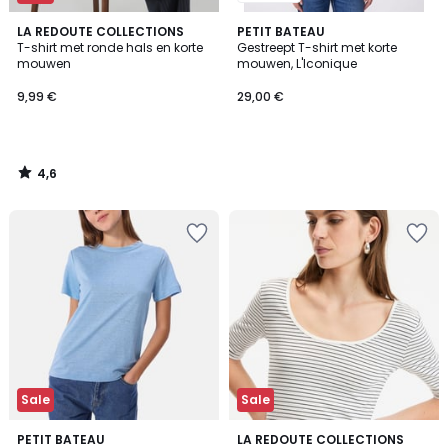
4,6
LA REDOUTE COLLECTIONS
PETIT BATEAU
/ 5
T-shirt met ronde hals en korte
Gestreept T-shirt met korte
mouwen
mouwen, L'Iconique
9,99 €
29,00 €
4,6
/
5
Sale
Sale
4,2
PETIT BATEAU
LA REDOUTE COLLECTIONS