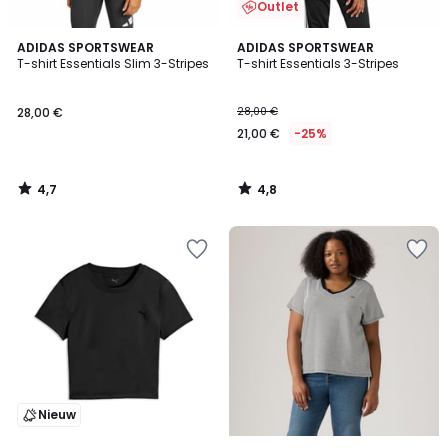
Outlet
4,7
4,8
ADIDAS SPORTSWEAR
ADIDAS SPORTSWEAR
/ 5
/ 5
T-shirt Essentials Slim 3-Stripes
T-shirt Essentials 3-Stripes
28,00 €
28,00 €
21,00 €
-25%
4,7
4,8
/
/
5
5
Nieuw