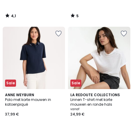
4,1
5
/
/
5
5
Sale
Sale
4,1
4,5
ANNE WEYBURN
2
LA REDOUTE COLLECTIONS
/ 5
/ 5
Polo met korte mouwen in
Linnen T-shirt met korte
Kleuren
katoenpiqué
mouwen en ronde hals
vanaf
37,99 €
24,99 €