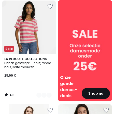
Onze
goede
dames-
deals
Sale
4,3
2
LA REDOUTE COLLECTIONS
/ 5
Linnen gestreept T-shirt, ronde
Kleuren
hals, korte mouwen
29,99 €
Onze
goede
dames-
Shop nu
4,3
deals
/
5