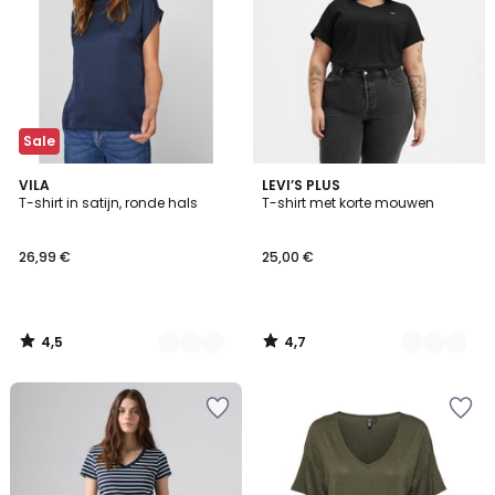
Sale
4,5
4,7
3
VILA
2
LEVI’S PLUS
/ 5
/ 5
T-shirt in satijn, ronde hals
T-shirt met korte mouwen
Kleuren
Kleuren
26,99 €
25,00 €
4,5
4,7
/
/
5
5