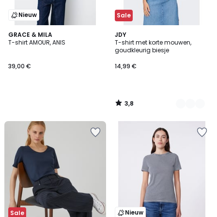
Nieuw
Sale
3,8
GRACE & MILA
4
JDY
/ 5
T-shirt AMOUR, ANIS
T-shirt met korte mouwen,
Kleuren
goudkleurig biesje
39,00 €
14,99 €
3,8
/
5
Nieuw
Sale