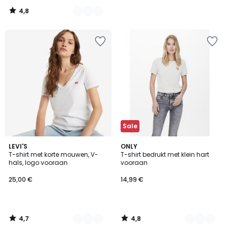
4,8
/
5
Sale
4,7
4,8
2
LEVI'S
5
ONLY
/ 5
/ 5
T-shirt met korte mouwen, V-
T-shirt bedrukt met klein hart
Kleuren
Kleuren
hals, logo vooraan
vooraan
25,00 €
14,99 €
4,7
4,8
/
/