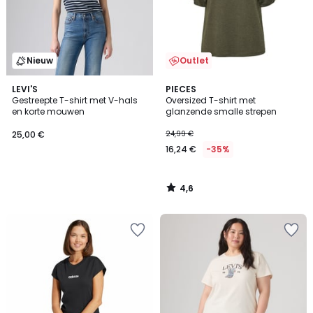
Nieuw
Outlet
4,6
LEVI'S
PIECES
/ 5
Gestreepte T-shirt met V-hals
Oversized T-shirt met
en korte mouwen
glanzende smalle strepen
25,00 €
24,99 €
16,24 €
-35%
4,6
/
5