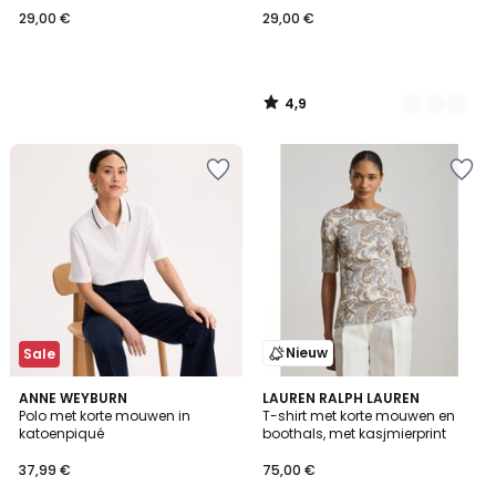
29,00 €
29,00 €
4,9
/
5
Nieuw
Sale
4,1
5
ANNE WEYBURN
LAUREN RALPH LAUREN
/ 5
/
Polo met korte mouwen in
T-shirt met korte mouwen en
5
katoenpiqué
boothals, met kasjmierprint
37,99 €
75,00 €