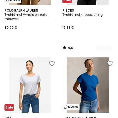
4,5
POLO RALPH LAUREN
2
PIECES
/ 5
T-shirt met V-hals en korte
T-shirt met knoopsluiting
Kleuren
mouwen
90,00 €
16,99 €
4,5
/
5
Nieuw
Sale
4,7
VILA
POLO RALPH LAUREN