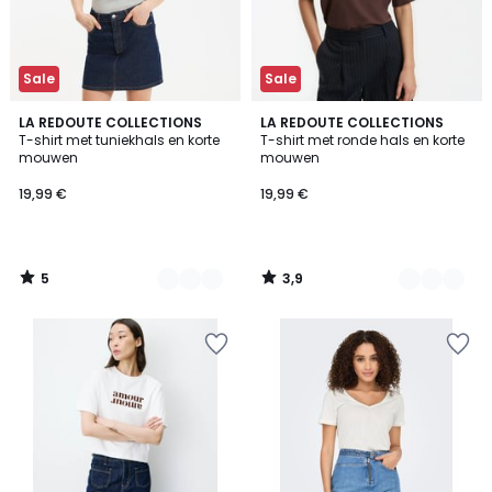
Sale
Sale
5
3,9
3
LA REDOUTE COLLECTIONS
3
LA REDOUTE COLLECTIONS
/
/ 5
T-shirt met tuniekhals en korte
T-shirt met ronde hals en korte
Kleuren
Kleuren
5
mouwen
mouwen
19,99 €
19,99 €
5
3,9
/
/
5
5