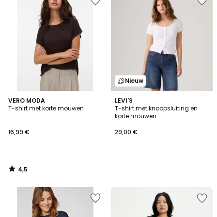
Nieuw
4,5
VERO MODA
LEVI'S
/ 5
T-shirt met korte mouwen
T-shirt met knoopsluiting en
korte mouwen
16,99 €
29,00 €
4,5
/
5