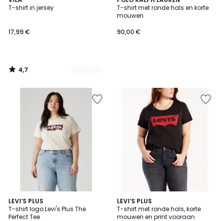
4
/ 5
T-shirt in jersey
T-shirt met ronde hals en korte
Kleuren
mouwen
17,99 €
90,00 €
4,7
/
5
4,4
4,3
LEVI’S PLUS
LEVI’S PLUS
/ 5
/ 5
T-shirt logo Levi's Plus The
T-shirt met ronde hals, korte
Perfect Tee
mouwen en print vooraan