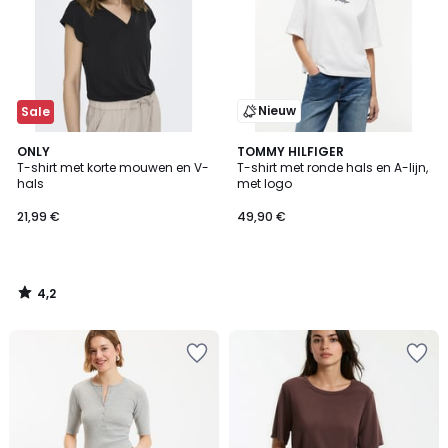
Nieuw
Sale
4,2
ONLY
TOMMY HILFIGER
/ 5
T-shirt met korte mouwen en V-
T-shirt met ronde hals en A-lijn,
hals
met logo
21,99 €
49,90 €
4,2
/
5