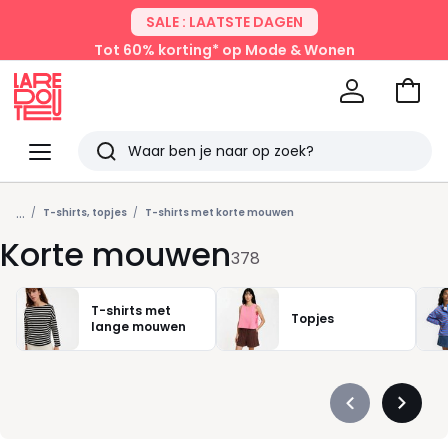
SALE : LAATSTE DAGEN
Tot 60% korting* op Mode & Wonen
Naar
het
La
winke
Redoute
Menu
Zoeken
Laatst
...
bekeken
T-shirts, topjes
T-shirts met korte mouwen
Korte mouwen
378
T-shirts met
Topjes
lange mouwen
Précédent
Suivan
-
-