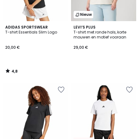
Nieuw
4,8
ADIDAS SPORTSWEAR
LEVI’S PLUS
/ 5
T-shirt Essentials Slim Logo
T-shirt met ronde hals, korte
mouwen en motief vooraan
20,00 €
29,00 €
4,8
/
5