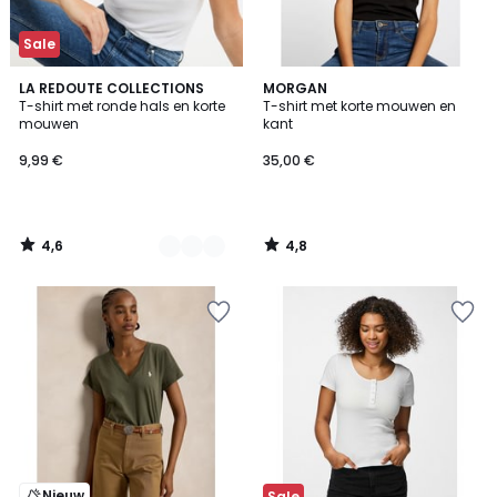
Sale
4,6
4,8
2
LA REDOUTE COLLECTIONS
MORGAN
/ 5
/ 5
T-shirt met ronde hals en korte
T-shirt met korte mouwen en
Kleuren
mouwen
kant
9,99 €
35,00 €
4,6
4,8
/
/
5
5
Nieuw
Sale