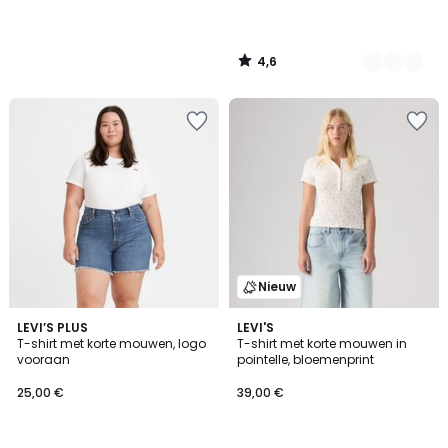
4,6
/
5
Nieuw
4,8
2
LEVI’S PLUS
LEVI'S
/ 5
T-shirt met korte mouwen, logo
T-shirt met korte mouwen in
Kleuren
vooraan
pointelle, bloemenprint
25,00 €
39,00 €