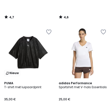
4,7
4,6
/
/
5
5
Nieuw
4,6
PUMA
adidas Performance
/ 5
T-shirt met luipaardprint
Sportshirt met V-hals Essentials
35,00 €
25,00 €