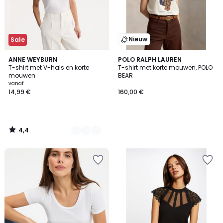
Nieuw
Sale
4,4
3
ANNE WEYBURN
POLO RALPH LAUREN
/ 5
T-shirt met V-hals en korte
T-shirt met korte mouwen, POLO
Kleuren
mouwen
BEAR
vanaf
14,99 €
160,00 €
4,4
/
5