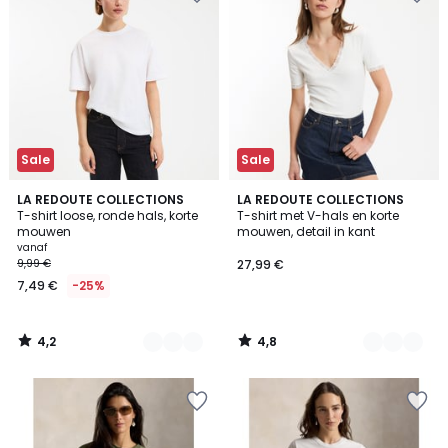
Sale
Sale
4,2
4,8
4
LA REDOUTE COLLECTIONS
2
LA REDOUTE COLLECTIONS
/ 5
/ 5
T-shirt loose, ronde hals, korte
T-shirt met V-hals en korte
Kleuren
Kleuren
mouwen
mouwen, detail in kant
vanaf
9,99 €
27,99 €
7,49 €
-25%
4,2
4,8
/
/
5
5