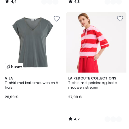
4,4
4,3
/
/
5
5
Nieuw
4,7
VILA
2
LA REDOUTE COLLECTIONS
/ 5
T-shirt met korte mouwen en V-
T-shirt met polokraag, korte
Kleuren
hals
mouwen, strepen
26,99 €
27,99 €
4,7
/
5