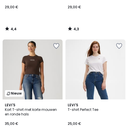
29,00 €
29,00 €
4,4
4,3
/
/
5
5
Nieuw
4,6
LEVI'S
2
LEVI'S
/ 5
Kort T-shirt met korte mouwen
T-shirt Perfect Tee
Kleuren
en ronde hals
35,00 €
25,00 €