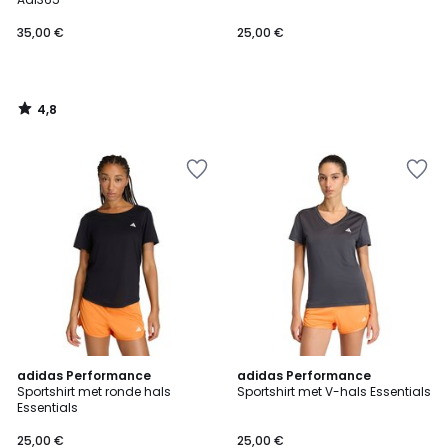
35,00 €
25,00 €
4,8
/
5
4,7
4,6
adidas Performance
adidas Performance
/ 5
/ 5
Sportshirt met ronde hals
Sportshirt met V-hals Essentials
Essentials
25,00 €
25,00 €