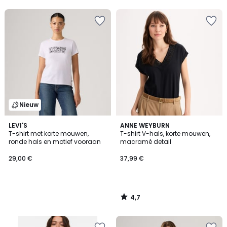
5
5
Nieuw
4,7
LEVI'S
ANNE WEYBURN
/ 5
T-shirt met korte mouwen,
T-shirt V-hals, korte mouwen,
ronde hals en motief vooraan
macramé detail
29,00 €
37,99 €
4,7
/
5