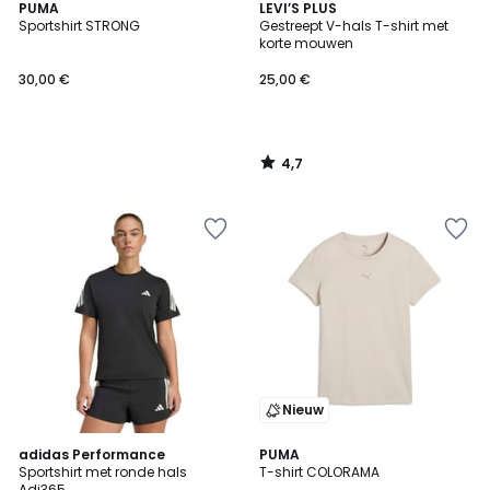
4,7
PUMA
LEVI’S PLUS
/ 5
Sportshirt STRONG
Gestreept V-hals T-shirt met
korte mouwen
30,00 €
25,00 €
4,7
/
5
Nieuw
4,8
adidas Performance
PUMA
/ 5
Sportshirt met ronde hals
T-shirt COLORAMA
Adi365