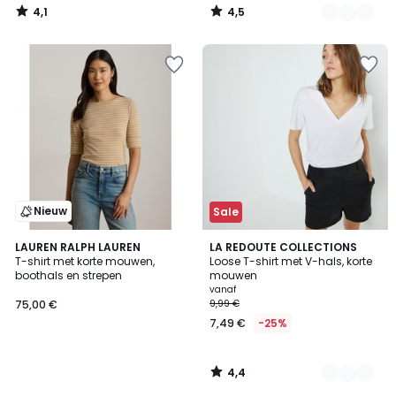
4,1
4,5
/
/
5
5
Nieuw
Sale
4,4
LAUREN RALPH LAUREN
4
LA REDOUTE COLLECTIONS
/ 5
T-shirt met korte mouwen,
Loose T-shirt met V-hals, korte
Kleuren
boothals en strepen
mouwen
vanaf
75,00 €
9,99 €
7,49 €
-25%
4,4
/
5