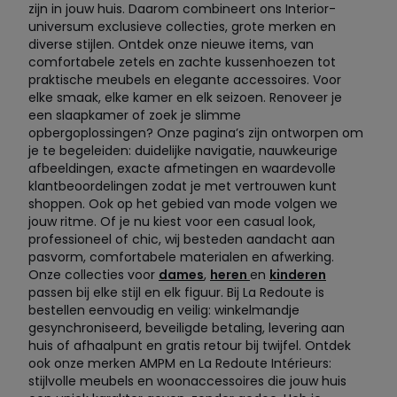
zijn in jouw huis. Daarom combineert ons Interior-
universum exclusieve collecties, grote merken en
diverse stijlen. Ontdek onze nieuwe items, van
comfortabele zetels en zachte kussenhoezen tot
praktische meubels en elegante accessoires. Voor
elke smaak, elke kamer en elk seizoen. Renoveer je
een slaapkamer of zoek je slimme
opbergoplossingen? Onze pagina’s zijn ontworpen om
je te begeleiden: duidelijke navigatie, nauwkeurige
afbeeldingen, exacte afmetingen en waardevolle
klantbeoordelingen zodat je met vertrouwen kunt
shoppen. Ook op het gebied van mode volgen we
jouw ritme. Of je nu kiest voor een casual look,
professioneel of chic, wij besteden aandacht aan
pasvorm, comfortabele materialen en afwerking.
Onze collecties voor
dames
,
heren
en
kinderen
passen bij elke stijl en elk figuur. Bij La Redoute is
bestellen eenvoudig en veilig: winkelmandje
gesynchroniseerd, beveiligde betaling, levering aan
huis of afhaalpunt en gratis retour bij twijfel. Ontdek
ook onze merken AMPM en La Redoute Intérieurs:
stijlvolle meubels en woonaccessoires die jouw huis