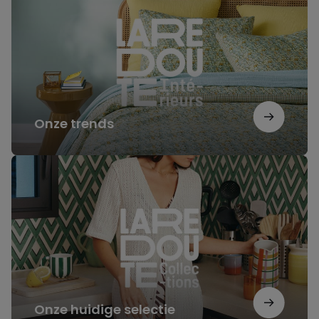
Onze trends
Onze
huidige
selectie
Onze huidige selectie