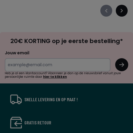
Précédent
Suiva
-
-
défiler
défile
à
à
Op
gauche
droit
20€ KORTING op je eerste bestelling*
zoek
naar
Jouw email
inspiratie
OK
en
!
verrassingen?
Heb je al een klantaccount? Abonneer je dan op de nieuwsbrief vanuit jouw
persoonlijke ruimte door
hier te klikken
SNELLE LEVERING EN OP MAAT !
GRATIS RETOUR