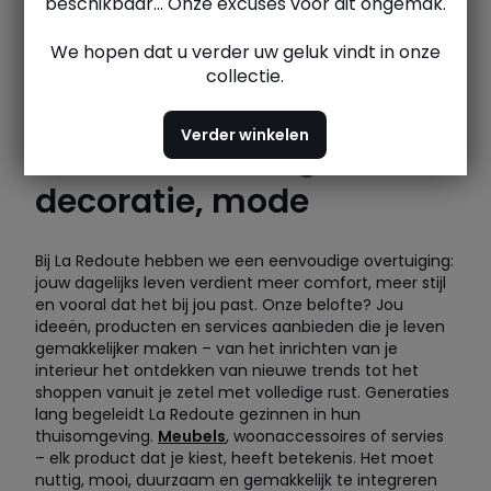
beschikbaar... Onze excuses voor dit ongemak.
We hopen dat u verder uw geluk vindt in onze
collectie.
Verder winkelen
Meubels, linnengoed,
decoratie, mode
Bij La Redoute hebben we een eenvoudige overtuiging:
jouw dagelijks leven verdient meer comfort, meer stijl
en vooral dat het bij jou past. Onze belofte? Jou
ideeën, producten en services aanbieden die je leven
gemakkelijker maken – van het inrichten van je
interieur het ontdekken van nieuwe trends tot het
shoppen vanuit je zetel met volledige rust. Generaties
lang begeleidt La Redoute gezinnen in hun
thuisomgeving.
Meubels
, woonaccessoires of servies
– elk product dat je kiest, heeft betekenis. Het moet
nuttig, mooi, duurzaam en gemakkelijk te integreren