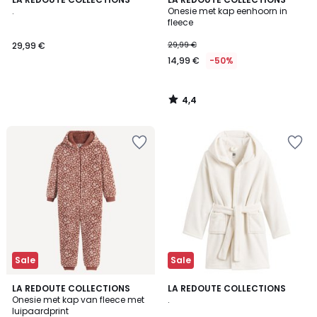
/ 5
.
Onesie met kap eenhoorn in
fleece
29,99 €
29,99 €
14,99 €
-50%
4,4
/
5
Sale
Sale
5
LA REDOUTE COLLECTIONS
LA REDOUTE COLLECTIONS
/
Onesie met kap van fleece met
.
5
luipaardprint