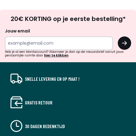
Op
20€ KORTING op je eerste bestelling*
zoek
naar
Jouw email
inspiratie
OK
en
!
verrassingen?
Heb je al een klantaccount? Abonneer je dan op de nieuwsbrief vanuit jouw
persoonlijke ruimte door
hier te klikken
SNELLE LEVERING EN OP MAAT !
GRATIS RETOUR
30 DAGEN BEDENKTIJD