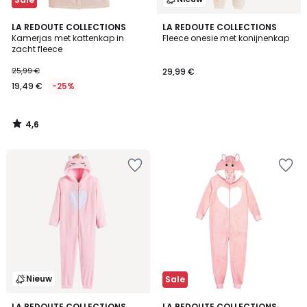
4,6
LA REDOUTE COLLECTIONS
LA REDOUTE COLLECTIONS
/ 5
Kamerjas met kattenkap in
Fleece onesie met konijnenkap
zacht fleece
25,99 €
29,99 €
19,49 €
-25%
4,6
/
5
Nieuw
Sale
4,4
LA REDOUTE COLLECTIONS
LA REDOUTE COLLECTIONS