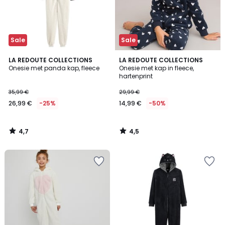
Sale
Sale
4,7
4,5
LA REDOUTE COLLECTIONS
LA REDOUTE COLLECTIONS
/ 5
/ 5
Onesie met panda kap, fleece
Onesie met kap in fleece,
hartenprint
35,99 €
29,99 €
26,99 €
-25%
14,99 €
-50%
4,7
4,5
/
/
5
5