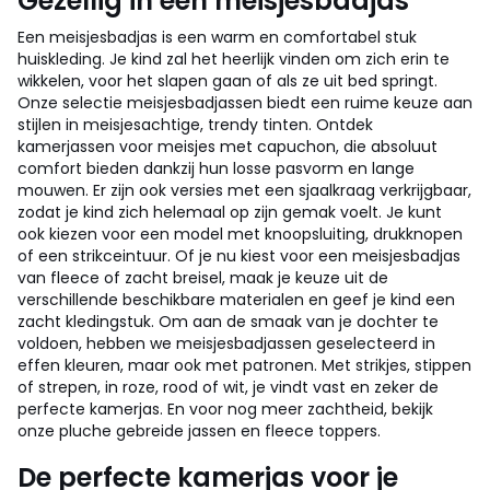
Gezellig in een meisjesbadjas
Een meisjesbadjas is een warm en comfortabel stuk
huiskleding. Je kind zal het heerlijk vinden om zich erin te
wikkelen, voor het slapen gaan of als ze uit bed springt.
Onze selectie meisjesbadjassen biedt een ruime keuze aan
stijlen in meisjesachtige, trendy tinten. Ontdek
kamerjassen voor meisjes met capuchon, die absoluut
comfort bieden dankzij hun losse pasvorm en lange
mouwen. Er zijn ook versies met een sjaalkraag verkrijgbaar,
zodat je kind zich helemaal op zijn gemak voelt. Je kunt
ook kiezen voor een model met knoopsluiting, drukknopen
of een strikceintuur. Of je nu kiest voor een meisjesbadjas
van fleece of zacht breisel, maak je keuze uit de
verschillende beschikbare materialen en geef je kind een
zacht kledingstuk. Om aan de smaak van je dochter te
voldoen, hebben we meisjesbadjassen geselecteerd in
effen kleuren, maar ook met patronen. Met strikjes, stippen
of strepen, in roze, rood of wit, je vindt vast en zeker de
perfecte kamerjas. En voor nog meer zachtheid, bekijk
onze pluche gebreide jassen en fleece toppers.
De perfecte kamerjas voor je