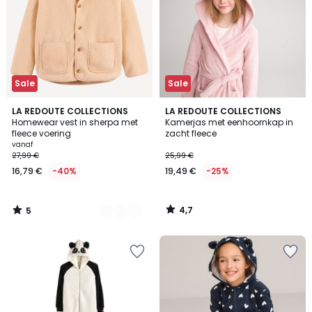
Sale
Sale
5
4,7
2
LA REDOUTE COLLECTIONS
LA REDOUTE COLLECTIONS
/
/ 5
Homewear vest in sherpa met
Kamerjas met eenhoornkap in
Kleuren
5
fleece voering
zacht fleece
Prijs
vanaf
27,99 €
25,99 €
vanaf
16,79 €
-40%
19,49 €
-25%
16,79
€
In
4,7
5
plaats
/
/
5
5
van
27,99
€
40%
korting
toegepast.