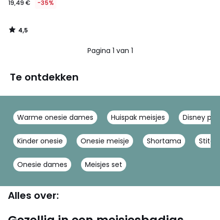
19,49 €
-35%
4,5
/
5
Pagina 1 van 1
Te ontdekken
Warme onesie dames
Huispak meisjes
Disney py
Kinder onesie
Onesie meisje
Shortama
Stitch
Onesie dames
Meisjes set
Alles over: