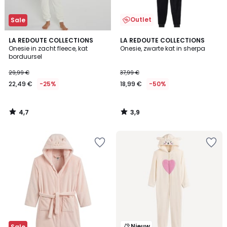
Outlet
Sale
4,7
3,9
LA REDOUTE COLLECTIONS
LA REDOUTE COLLECTIONS
/ 5
/ 5
Onesie in zacht fleece, kat
Onesie, zwarte kat in sherpa
borduursel
29,99 €
37,99 €
22,49 €
-25%
18,99 €
-50%
4,7
3,9
/
/
5
5
Nieuw
Sale