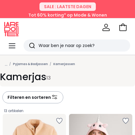
SALE : LAATSTE DAGEN
Tot 60% korting* op Mode & Wonen
Naar
het
La
winke
Redoute
Menu
Zoeken
Laatst
...
bekeken
Pyjamas & Badjassen
Kamerjassen
Kamerjas
13
Filteren en sorteren
13 artikelen