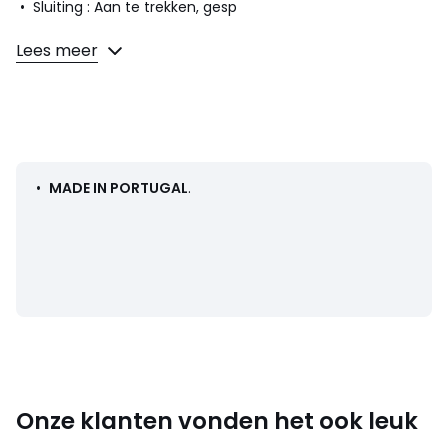
• Sluiting : Aan te trekken, gesp
Samenstelling en onderhoud
Lees meer
• Bovenzijde/Schacht : 100% leer
• Voering : 100% leer
• Binnenzool : 100% leer
• Loopzool : 100% elastomeer
•
MADE IN PORTUGAL
.
Kleuren
Ecru, Zwart
Maten
36, 37, 40
Onze klanten vonden het ook leuk