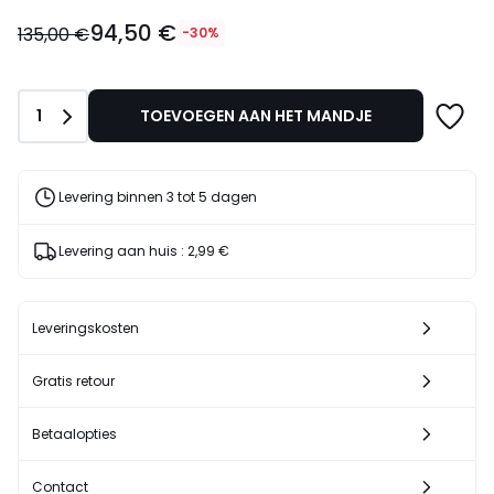
94,50
94,50 €
€
135,00 €
-30%
In
plaats
van
Aantal
1
TOEVOEGEN AAN HET MANDJE
135,00
€
30%
korting
Levering binnen 3 tot 5 dagen
toegepast.
Levering aan huis :
2,99 €
Leveringskosten
Gratis retour
Betaalopties
Contact