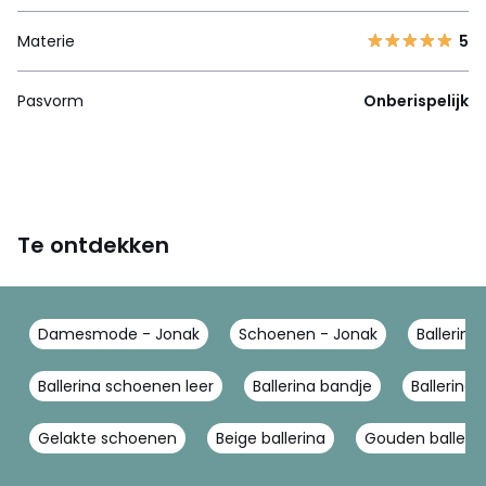
Materie
5
Pasvorm
Onberispelijk
Te ontdekken
Damesmode - Jonak
Schoenen - Jonak
Ballerina
Ballerina schoenen leer
Ballerina bandje
Ballerina
Gelakte schoenen
Beige ballerina
Gouden ballerin