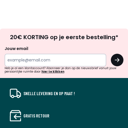
Op
20€ KORTING op je eerste bestelling*
zoek
naar
Jouw email
inspiratie
OK
en
!
verrassingen?
Heb je al een klantaccount? Abonneer je dan op de nieuwsbrief vanuit jouw
persoonlijke ruimte door
hier te klikken
SNELLE LEVERING EN OP MAAT !
GRATIS RETOUR