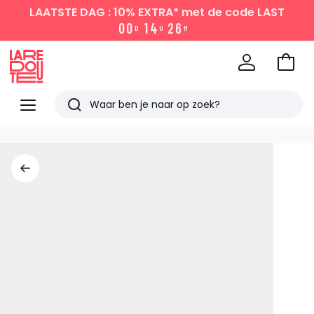
LAATSTE DAG : 10% EXTRA*
met de code LAST
0
0
1
4
2
6
D
U
M
Naar
het
La
winke
Redoute
Menu
Zoeken
Laatst
bekeken