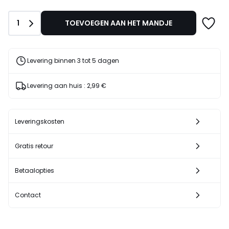
plaats
van
Aantal
1
TOEVOEGEN AAN HET MANDJE
140,00
€
30%
korting
Levering binnen 3 tot 5 dagen
toegepast.
Levering aan huis :
2,99 €
Leveringskosten
Gratis retour
Betaalopties
Contact