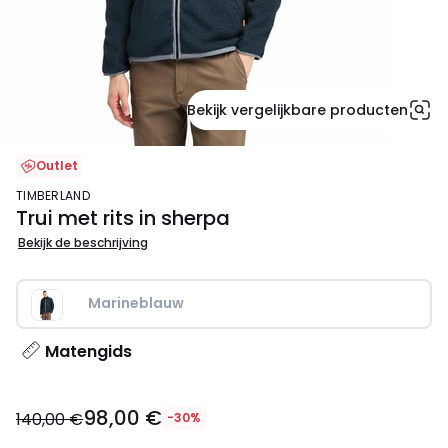
Bekijk vergelijkbare producten
Outlet
TIMBERLAND
Trui met rits in sherpa
Bekijk de beschrijving
Marineblauw
Matengids
98,00
98,00 €
€
140,00 €
-30%
In