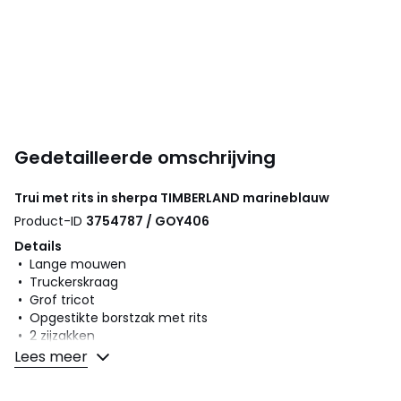
Gedetailleerde omschrijving
Trui met rits in sherpa
TIMBERLAND
marineblauw
Product-ID
3754787 / GOY406
Details
• Lange mouwen
• Truckerskraag
• Grof tricot
• Opgestikte borstzak met rits
• 2 zijzakken
• 1 binnenzak
Lees meer
Samenstelling en onderhoud