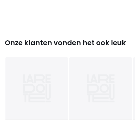
• 100% polyester
• Onderhoud : zie etiket
Kleuren
Marineblauw
Maten
S
Onze klanten vonden het ook leuk