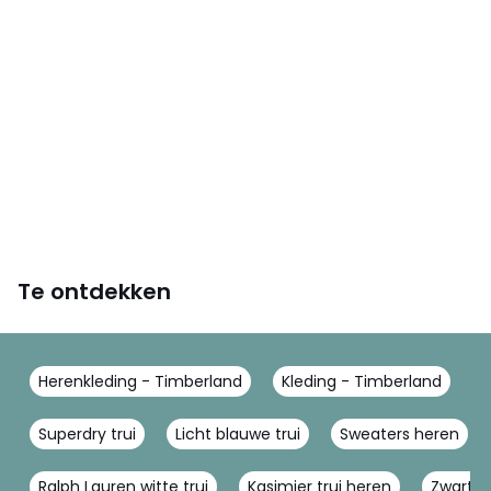
Te ontdekken
Herenkleding - Timberland
Kleding - Timberland
T
Superdry trui
Licht blauwe trui
Sweaters heren
Ralph Lauren witte trui
Kasjmier trui heren
Zwarte 