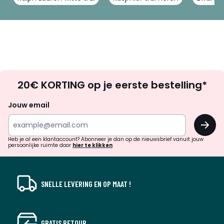
Op
20€ KORTING op je eerste bestelling*
zoek
naar
Jouw email
inspiratie
OK
en
!
verrassingen?
Heb je al een klantaccount? Abonneer je dan op de nieuwsbrief vanuit jouw
persoonlijke ruimte door
hier te klikken
SNELLE LEVERING EN OP MAAT !
GRATIS RETOUR