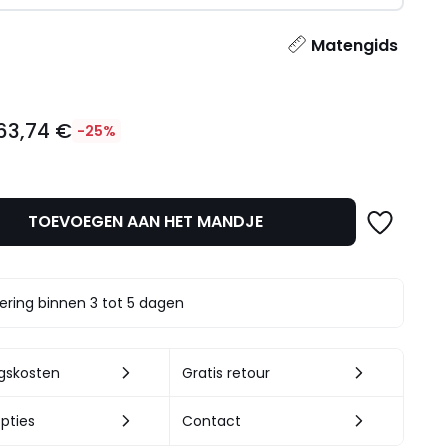
l
Matengids
63,74 €
-25%
TOEVOEGEN AAN HET MANDJE
t.
ering binnen 3 tot 5 dagen
ngskosten
Gratis retour
pties
Contact