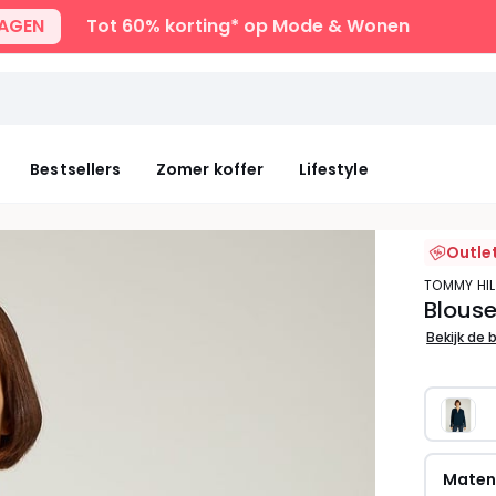
DAGEN
Tot 60% korting* op Mode & Wonen
Bestsellers
Zomer koffer
Lifestyle
Outle
TOMMY HI
Blous
Bekijk de 
Mate