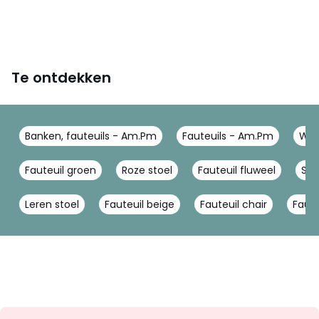
Te ontdekken
Banken, fauteuils - Am.Pm
Fauteuils - Am.Pm
Woo
Fauteuil groen
Roze stoel
Fauteuil fluweel
Sto
Leren stoel
Fauteuil beige
Fauteuil chair
Faute
Op