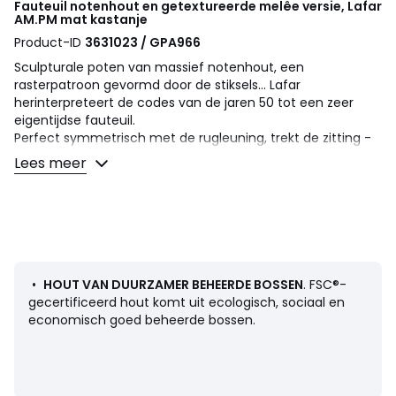
Fauteuil notenhout en getextureerde melêe versie, Lafar
AM.PM
mat kastanje
Product-ID
3631023 / GPA966
Sculpturale poten van massief notenhout, een
rasterpatroon gevormd door de stiksels... Lafar
herinterpreteert de codes van de jaren 50 tot een zeer
eigentijdse fauteuil.
Perfect symmetrisch met de rugleuning, trekt de zitting -
breed en royaal - het volume met een precies doel :
Lees meer
comfort zonder compromis. Een minimalistisch en
essentieel ontwerp van AMPM.
Omschrijving
•
Bekleding
: getextureerde melêe 100% polyester, 450
g/m²
• Gewatteerde afwerking met gestikte kapitelen, paspel
•
HOUT VAN DUURZAMER BEHEERDE BOSSEN
. FSC®-
op de rand
gecertificeerd hout komt uit ecologisch, sociaal en
• Structuur in multipliex en massief dennenhout
economisch goed beheerde bossen.
• Poten in slee vorm in massief notenhout met
nitrocellulose afwerking
• FSC®-gecertificeerd hout