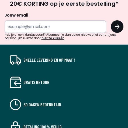
20€ KORTING op je eerste bestelling*
zoek
naar
Jouw email
inspiratie
OK
en
!
verrassingen?
Heb je al een klantaccount? Abonneer je dan op de nieuwsbrief vanuit jouw
persoonlijke ruimte door
hier te klikken
SNELLE LEVERING EN OP MAAT !
GRATIS RETOUR
30 DAGEN BEDENKTIJD
BETALING 100% VEILIG