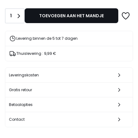
plaats
van
Aantal
1
TOEVOEGEN AAN HET MANDJE
799,00
€
30%
korting
Levering binnen de 5 tot 7 dagen
toegepast.
Thuislevering :
9,99 €
Leveringskosten
Gratis retour
Betaalopties
Contact