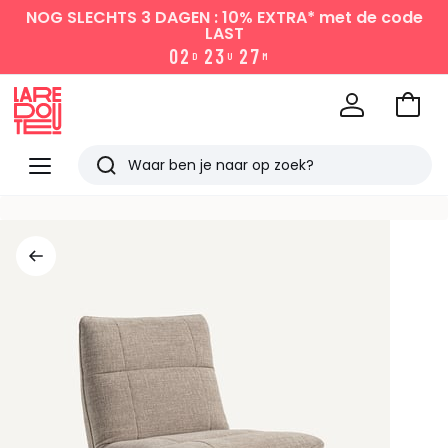
NOG SLECHTS 3 DAGEN : 10% EXTRA*
met de code
LAST
0
2
2
3
2
7
D
U
M
Naar
het
La
winke
Redoute
Menu
Zoeken
Laatst
bekeken