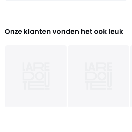
Vulling
• Zitting en achterkant rugleuning : polyurethaan mousse
30 kg / m³ en polyestervezels
• Rugleuning : 21 kg/m³ en 30 kg/m³ polyurethaanschuim
en polyestervezels
Onze klanten vonden het ook leuk
Onderhoud
• Zitting en rugleuning niet afhoesbaar
• Droogkuis
Kwaliteit
• 2 jaar wettelijke garantie : bekleding en structuur
Afmetingen
• Breedte : 90 cm
• Hoogte : 92 cm
• Diepte : 99 cm
• Zitting : B89,5 x H40 x D63 cm
Levering
Zelf te monteren. .
! Controleer of openingen (deuren, trappen, liften) het