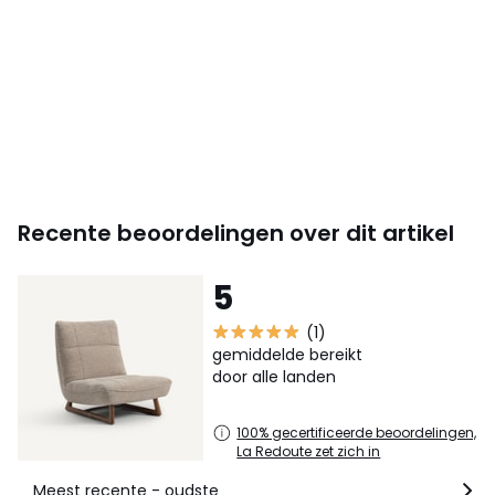
pakket bij levering doorlaten.
Afmetingen en gewicht van de pakketten
1 pakket
• B93 x H83 x D84 cm, 24 kg
Kleuren
Mat kastanje
Maten
één maat
Recente beoordelingen over dit artikel
Downloads
Monteerplan
5
(1)
gemiddelde bereikt
door alle landen
100% gecertificeerde beoordelingen,
La Redoute zet zich in
Meest recente - oudste