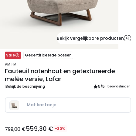
Bekijk vergelijkbare producten
Sale
Gecertificeerde bossen
AM.PM
Fauteuil notenhout en getextureerde
melêe versie, Lafar
Bekijk de beschrijving
5
/5
1 beoordelingen
Mat kastanje
559,30
559,30 €
€
799,00 €
-30%
In