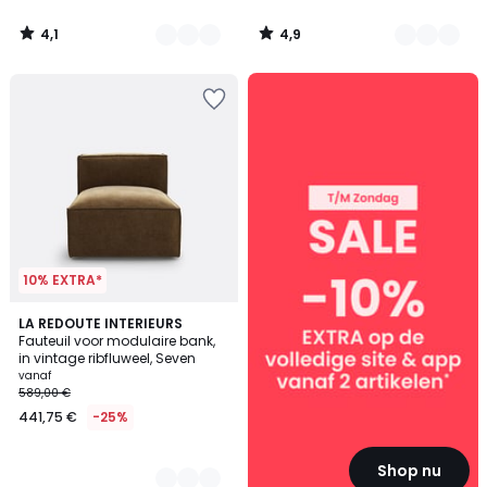
4,1
4,9
/
/
5
5
SALE
:
10%
EXTRA
vanaf
2
artikelen*
10% EXTRA*
4
LA REDOUTE INTERIEURS
Fauteuil voor modulaire bank,
Kleuren
in vintage ribfluweel, Seven
vanaf
589,00 €
441,75 €
-25%
Shop nu