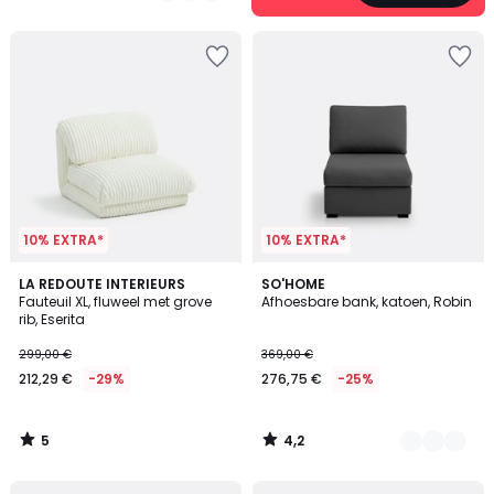
10% EXTRA*
10% EXTRA*
5
4,2
LA REDOUTE INTERIEURS
5
SO'HOME
/
/ 5
Fauteuil XL, fluweel met grove
Afhoesbare bank, katoen, Robin
Kleuren
5
rib, Eserita
299,00 €
369,00 €
212,29 €
-29%
276,75 €
-25%
5
4,2
/
/
5
5