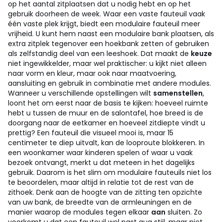
op het aantal zitplaatsen dat u nodig hebt en op het
gebruik doorheen de week.
Waar een vaste fauteuil vaak
één vaste plek krijgt, biedt een modulaire fauteuil meer
vrijheid. U kunt hem naast een modulaire bank plaatsen, als
extra zitplek tegenover een hoekbank zetten of gebruiken
als zelfstandig deel van een leeshoek. Dat maakt de
keuze
niet ingewikkelder, maar wel praktischer: u kijkt niet alleen
naar vorm en kleur, maar ook naar maatvoering,
aansluiting en gebruik in combinatie met andere modules.
Wanneer u verschillende opstellingen wilt
samenstellen
,
loont het om eerst naar de basis te kijken: hoeveel ruimte
hebt u tussen de muur en de salontafel, hoe breed is de
doorgang naar de eetkamer en hoeveel zitdiepte vindt u
prettig? Een fauteuil die visueel mooi is, maar 15
centimeter te diep uitvalt, kan de looproute blokkeren. In
een woonkamer waar kinderen spelen of waar u vaak
bezoek ontvangt, merkt u dat meteen in het dagelijks
gebruik.
Daarom is het slim om modulaire fauteuils niet los
te beoordelen, maar altijd in relatie tot de rest van de
zithoek. Denk aan de hoogte van de zitting ten opzichte
van uw bank, de breedte van de armleuningen en de
manier waarop de modules tegen elkaar
aan
sluiten. Zo