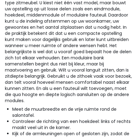
type zitmeubel. U kiest niet één vast model, maar bouwt
uw opstelling op uit losse delen zoals een eindmodule,
hoekdeel, middenmodule of modulaire fauteuil. Daardoor
kunt u de indeling afstemmen op uw woonkamer, uw
gewoontes en het aantal zitplaatsen dat u nodig hebt. In
de praktijk betekent dit dat u een compacte opstelling
kunt maken voor dagelijks gebruik en later kunt uitbreiden
wanneer u meer ruimte of andere wensen hebt.
Het
belangrijkste is wel dat u vooraf goed bepaalt hoe de delen
zich tot elkaar verhouden. Een modulaire bank
samenstellen begint dus niet bij kleur, maar bij
maatvoering en gebruik. Wilt u vooral languit zitten, dan is
zitdiepte belangrijk. Gebruikt u de zithoek vaak voor bezoek,
dan telt vooral hoeveel mensen comfortabel naast elkaar
kunnen zitten. En als u een fauteuil wilt toevoegen, moet
die qua hoogte en diepte logisch aansluiten op de andere
modules.
Meet de muurbreedte en de vrije ruimte rond de
salontafel.
Controleer de richting van een hoekdeel: links of rechts
maakt veel uit in de kamer.
Kijk of de armleuningen open of gesloten zijn, zodat de