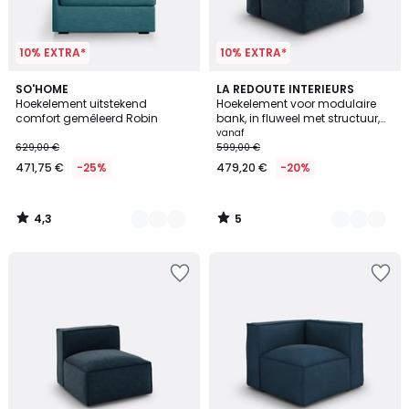
10% EXTRA*
10% EXTRA*
4,3
5
5
SO'HOME
3
LA REDOUTE INTERIEURS
/ 5
/
Hoekelement uitstekend
Hoekelement voor modulaire
Kleuren
Kleuren
5
comfort gemêleerd Robin
bank, in fluweel met structuur,
Seven
vanaf
629,00 €
599,00 €
471,75 €
-25%
479,20 €
-20%
4,3
5
/
/
5
5