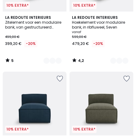
10% EXTRA*
10% EXTRA*
5
4,2
3
LA REDOUTE INTERIEURS
5
LA REDOUTE INTERIEURS
/
/ 5
Zitelement voor een modulaire
Hoekelement voor modulaire
Kleuren
Kleuren
5
bank, van gestructureerd
bank, in ribfluweel, Seven
fluweel, Seven
vanaf
499,00 €
599,00 €
399,20 €
-20%
479,20 €
-20%
5
4,2
/
/
5
5
10% EXTRA*
10% EXTRA*