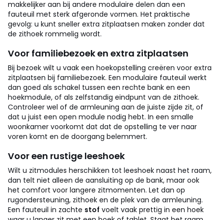
makkelijker aan bij andere modulaire delen dan een
fauteuil met sterk afgeronde vormen. Het praktische
gevolg: u kunt sneller extra zitplaatsen maken zonder dat
de zithoek rommelig wordt.
Voor familiebezoek en extra zitplaatsen
Bij bezoek wilt u vaak een hoekopstelling creëren voor extra
zitplaatsen bij familiebezoek. Een modulaire fauteuil werkt
dan goed als schakel tussen een rechte bank en een
hoekmodule, of als zelfstandig eindpunt van de zithoek.
Controleer wel of de armleuning aan de juiste zijde zit, of
dat u juist een open module nodig hebt. In een smalle
woonkamer voorkomt dat dat de opstelling te ver naar
voren komt en de doorgang belemmert.
Voor een rustige leeshoek
Wilt u zitmodules herschikken tot leeshoek naast het raam,
dan telt niet alleen de aansluiting op de bank, maar ook
het comfort voor langere zitmomenten. Let dan op
rugondersteuning, zithoek en de plek van de armleuning.
Een fauteuil in zachte
stof
voelt vaak prettig in een hoek
waar u langer zit met een boek of tablet. Staat het raam