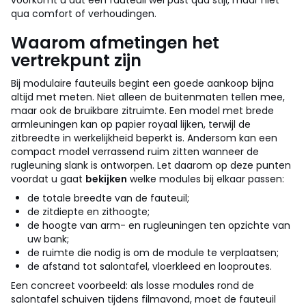
voorkomt u dat een fauteuil wel past qua stijl, maar niet
qua comfort of verhoudingen.
Waarom afmetingen het
vertrekpunt zijn
Bij modulaire fauteuils begint een goede aankoop bijna
altijd met meten. Niet alleen de buitenmaten tellen mee,
maar ook de bruikbare zitruimte. Een model met brede
armleuningen kan op papier royaal lijken, terwijl de
zitbreedte in werkelijkheid beperkt is. Andersom kan een
compact model verrassend ruim zitten wanneer de
rugleuning slank is ontworpen.
Let daarom op deze punten
voordat u gaat
bekijken
welke modules bij elkaar passen:
de totale breedte van de fauteuil;
de zitdiepte en zithoogte;
de hoogte van arm- en rugleuningen ten opzichte van
uw bank;
de ruimte die nodig is om de module te verplaatsen;
de afstand tot salontafel, vloerkleed en looproutes.
Een concreet voorbeeld: als losse modules rond de
salontafel schuiven tijdens filmavond, moet de fauteuil