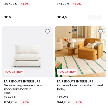
407,32 €
-32%
174,30 €
-30%
In
plaats
van
5
4,5
599,00
/
/
5
5
€
32%
korting
toegepast.
10% EXTRA*
10% EXTRA*
4,1
4,9
5
LA REDOUTE INTERIEURS
3
LA REDOUTE INTERIEURS
/ 5
/ 5
Verwarmingselement voor
Omvormbare fauteuil in fluweel,
Kleuren
Kleuren
modulaire bank, in
Haley
structuurfluweel, Malo
vanaf
899,00 €
459,00 €
674,25 €
-25%
344,25 €
-25%