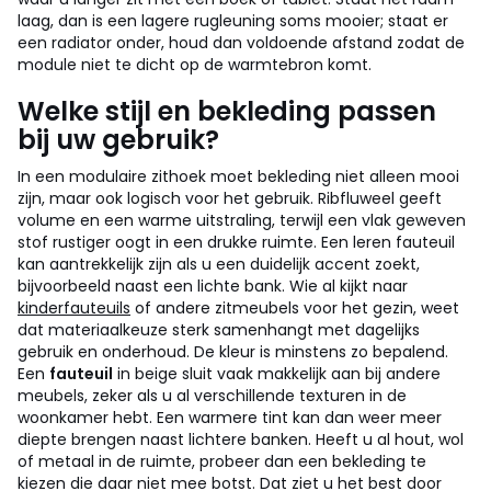
laag, dan is een lagere rugleuning soms mooier; staat er
een radiator onder, houd dan voldoende afstand zodat de
module niet te dicht op de warmtebron komt.
Welke stijl en bekleding passen
bij uw gebruik?
In een modulaire zithoek moet bekleding niet alleen mooi
zijn, maar ook logisch voor het gebruik. Ribfluweel geeft
volume en een warme uitstraling, terwijl een vlak geweven
stof rustiger oogt in een drukke ruimte. Een leren fauteuil
kan aantrekkelijk zijn als u een duidelijk accent zoekt,
bijvoorbeeld naast een lichte bank. Wie al kijkt naar
kinderfauteuils
of andere zitmeubels voor het gezin, weet
dat materiaalkeuze sterk samenhangt met dagelijks
gebruik en onderhoud.
De kleur is minstens zo bepalend.
Een
fauteuil
in beige sluit vaak makkelijk aan bij andere
meubels, zeker als u al verschillende texturen in de
woonkamer hebt. Een warmere tint kan dan weer meer
diepte brengen naast lichtere banken. Heeft u al hout, wol
of metaal in de ruimte, probeer dan een bekleding te
kiezen die daar niet mee botst. Dat ziet u het best door