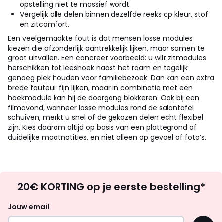
opstelling niet te massief wordt.
Vergelijk alle delen binnen dezelfde reeks op kleur, stof
en zitcomfort.
Een veelgemaakte fout is dat mensen losse modules
kiezen die afzonderlijk aantrekkelijk lijken, maar samen te
groot uitvallen. Een concreet voorbeeld: u wilt zitmodules
herschikken tot leeshoek naast het raam en tegelijk
genoeg plek houden voor familiebezoek. Dan kan een extra
brede fauteuil fijn lijken, maar in combinatie met een
hoekmodule kan hij de doorgang blokkeren. Ook bij een
filmavond, wanneer losse modules rond de salontafel
schuiven, merkt u snel of de gekozen delen echt flexibel
zijn. Kies daarom altijd op basis van een plattegrond of
duidelijke maatnotities, en niet alleen op gevoel of foto’s.
Op
20€ KORTING op je eerste bestelling*
zoek
naar
Jouw email
inspiratie
OK