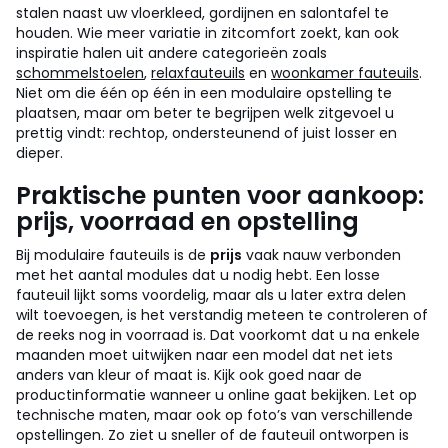
stalen naast uw vloerkleed, gordijnen en salontafel te
houden.
Wie meer variatie in zitcomfort zoekt, kan ook
inspiratie halen uit andere categorieën zoals
schommelstoelen
,
relaxfauteuils
en
woonkamer fauteuils
.
Niet om die één op één in een modulaire opstelling te
plaatsen, maar om beter te begrijpen welk zitgevoel u
prettig vindt: rechtop, ondersteunend of juist losser en
dieper.
Praktische punten voor aankoop:
prijs, voorraad en opstelling
Bij modulaire fauteuils is de
prijs
vaak nauw verbonden
met het aantal modules dat u nodig hebt. Een losse
fauteuil lijkt soms voordelig, maar als u later extra delen
wilt toevoegen, is het verstandig meteen te controleren of
de reeks nog in voorraad is. Dat voorkomt dat u na enkele
maanden moet uitwijken naar een model dat net iets
anders van kleur of maat is.
Kijk ook goed naar de
productinformatie wanneer u online gaat bekijken. Let op
technische maten, maar ook op foto’s van verschillende
opstellingen. Zo ziet u sneller of de fauteuil ontworpen is