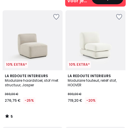
voor je
interieur
10% EXTRA*
10% EXTRA*
5
LA REDOUTE INTERIEURS
LA REDOUTE INTERIEURS
/
Modulaire haardstoel, stof met
Modulaire fauteuil, reliëf stof,
5
structuur, Jasper
HOOVER
369,00 €
899,00 €
276,75 €
-25%
719,20 €
-20%
5
/
5