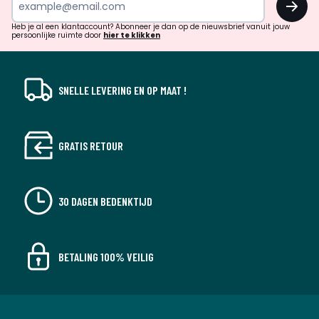
en
!
verrassingen?
Heb je al een klantaccount? Abonneer je dan op de nieuwsbrief vanuit jouw
persoonlijke ruimte door
hier te klikken
SNELLE LEVERING EN OP MAAT !
GRATIS RETOUR
30 DAGEN BEDENKTIJD
BETALING 100% VEILIG