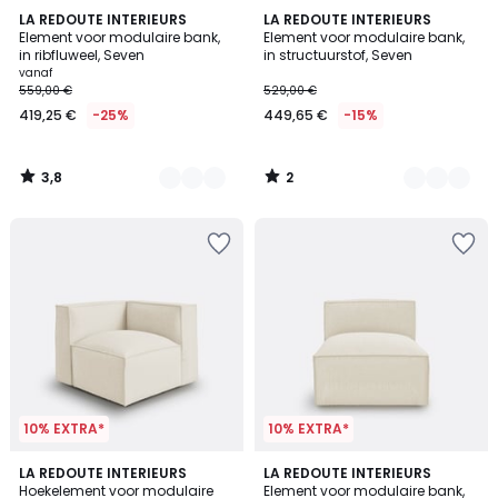
3,8
2
5
LA REDOUTE INTERIEURS
5
LA REDOUTE INTERIEURS
/ 5
/
Element voor modulaire bank,
Element voor modulaire bank,
Kleuren
Kleuren
5
in ribfluweel, Seven
in structuurstof, Seven
vanaf
559,00 €
529,00 €
419,25 €
-25%
449,65 €
-15%
3,8
2
/
/
5
5
10% EXTRA*
10% EXTRA*
1
LA REDOUTE INTERIEURS
LA REDOUTE INTERIEURS
/
Hoekelement voor modulaire
Element voor modulaire bank,