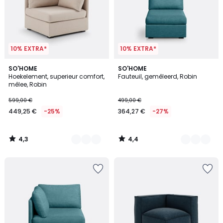
10% EXTRA*
10% EXTRA*
4,3
4,4
4
SO'HOME
5
SO'HOME
/ 5
/ 5
Hoekelement, superieur comfort,
Fauteuil, gemêleerd, Robin
Kleuren
Kleuren
mêlee, Robin
599,00 €
499,00 €
449,25 €
-25%
364,27 €
-27%
4,3
4,4
/
/
5
5