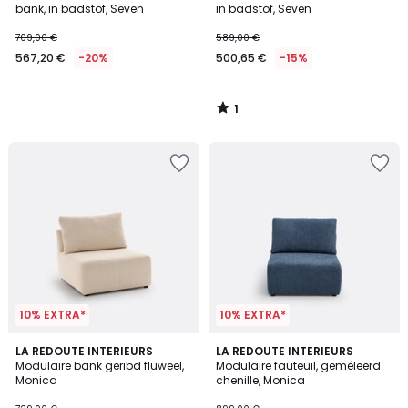
5
bank, in badstof, Seven
in badstof, Seven
709,00 €
589,00 €
567,20 €
-20%
500,65 €
-15%
1
/
5
10% EXTRA*
10% EXTRA*
3
5
LA REDOUTE INTERIEURS
3
LA REDOUTE INTERIEURS
/
Modulaire bank geribd fluweel,
Modulaire fauteuil, gemêleerd
Kleuren
Kleuren
5
Monica
chenille, Monica