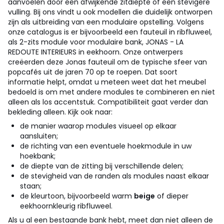
aanvoelen door een afwijkende zitdiepte of een stevigere
vulling.
Bij ons vindt u ook modellen die duidelijk ontworpen
zijn als uitbreiding van een modulaire opstelling. Volgens
onze catalogus is er bijvoorbeeld een fauteuil in ribfluweel,
als 2-zits module voor modulaire bank, JONAS - LA
REDOUTE INTERIEURS in eekhoorn. Onze ontwerpers
creëerden deze Jonas fauteuil om de typische sfeer van
popcafés uit de jaren 70 op te roepen. Dat soort
informatie helpt, omdat u meteen weet dat het meubel
bedoeld is om met andere modules te combineren en niet
alleen als los accentstuk.
Compatibiliteit gaat verder dan
bekleding alleen. Kijk ook naar:
de manier waarop modules visueel op elkaar
aansluiten;
de richting van een eventuele hoekmodule in uw
hoekbank;
de diepte van de zitting bij verschillende delen;
de stevigheid van de randen als modules naast elkaar
staan;
de kleurtoon, bijvoorbeeld warm
beige
of dieper
eekhoornkleurig ribfluweel.
Als u al een bestaande bank hebt, meet dan niet alleen de