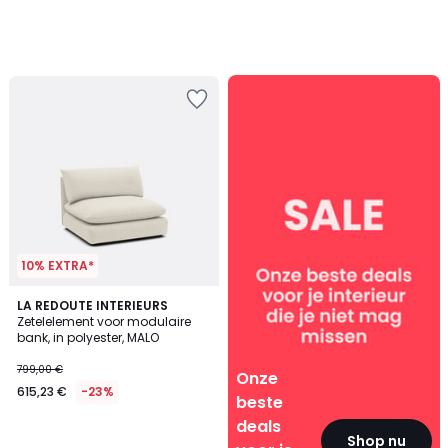
Onze
beste
deals
voor
je
interieur
10% EXTRA*
LA REDOUTE INTERIEURS
Zetelelement voor modulaire
bank, in polyester, MALO
799,00 €
Onze
615,23 €
-23%
beste
deals
Shop nu