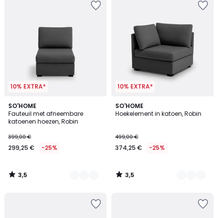
10% EXTRA*
10% EXTRA*
3,5
3,5
5
SO'HOME
5
SO'HOME
/ 5
/ 5
Fauteuil met afneembare
Hoekelement in katoen, Robin
Kleuren
Kleuren
katoenen hoezen, Robin
399,00 €
499,00 €
299,25 €
-25%
374,25 €
-25%
3,5
3,5
/
/
5
5