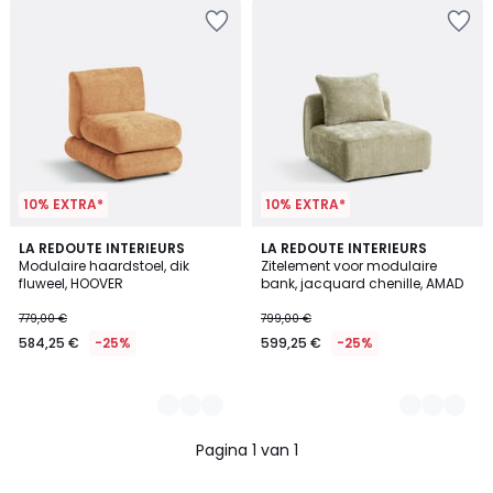
10% EXTRA*
10% EXTRA*
3
LA REDOUTE INTERIEURS
3
LA REDOUTE INTERIEURS
Modulaire haardstoel, dik
Zitelement voor modulaire
Kleuren
Kleuren
fluweel, HOOVER
bank, jacquard chenille, AMAD
779,00 €
799,00 €
584,25 €
-25%
599,25 €
-25%
Pagina 1 van 1