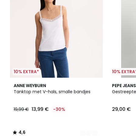
10% EXTRA*
10% EXTRA
2
4,6
ANNE WEYBURN
PEPE JEANS
Kleuren
/ 5
Tanktop met V-hals, smalle bandjes
Gestreepte
13,99 €
29,00 €
19,99 €
-30%
4,6
/