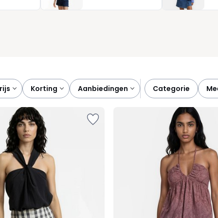
 aandacht voor snit, kleur en draagcomfort wordt je dagelijks
prijs
korting
aanbiedingen
categorie
m