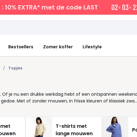
0
2
0
3
2
: 10% EXTRA*
met de code LAST
D
U
Bestsellers
Zomer koffer
Lifestyle
Topjes
nen. Of je nu een drukke werkdag hebt of een ontspannen weeken
gedoe. Met of zonder mouwen, in frisse kleuren of klassiek zwar
ette uitstraling combineer je een aangesloten top met een high-
xtra comfortabele snit , ideaal als je snel iets wilt aantrekken da
ijn luchtige topjes zonder mouwen een uitkomst. En met maten
 met
T-shirts met
figuur. Dames waarderen deze veelzijdige stukken om hun eenvoud
P
mouwen
lange mouwen
nze nieuwste selectie en ontdek hoe een goed topje jouw