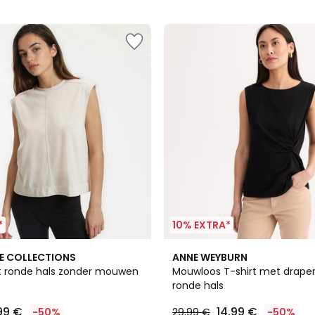
5
*
10% EXTRA*
2
3
E COLLECTIONS
ANNE WEYBURN
Kleuren
/
t ronde hals zonder mouwen
Mouwloos T-shirt met draper
5
ronde hals
99 €
14,99 €
-50%
29,99 €
-50%