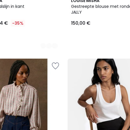
A
LOUISE MISHA
slijn in kant
Gestreepte blouse met ronde
JALLY
14 €
150,00 €
-35%