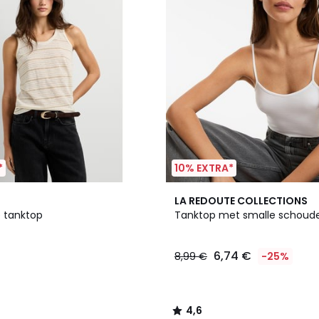
*
10% EXTRA*
2
4,6
LA REDOUTE COLLECTIONS
Kleuren
/ 5
 tanktop
Tanktop met smalle schoud
6,74 €
8,99 €
-25%
4,6
/