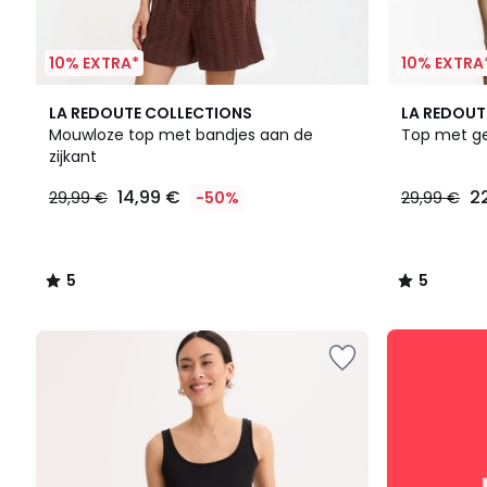
10% EXTRA*
10% EXTRA
5
5
LA REDOUTE COLLECTIONS
LA REDOUT
/
/
Mouwloze top met bandjes aan de
Top met ge
5
5
zijkant
14,99
14,99 €
2
29,99 €
-50%
29,99 €
€
In
plaats
van
5
5
29,99
/
/
€
5
5
50%
SALE
korting
:
toegepast.
10%
EXTRA
vanaf
2
artikelen*