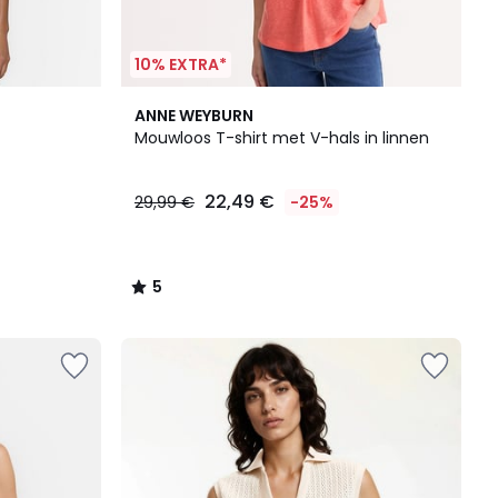
10% EXTRA*
5
ANNE WEYBURN
/
Mouwloos T-shirt met V-hals in linnen
5
22,49 €
29,99 €
-25%
5
/
5