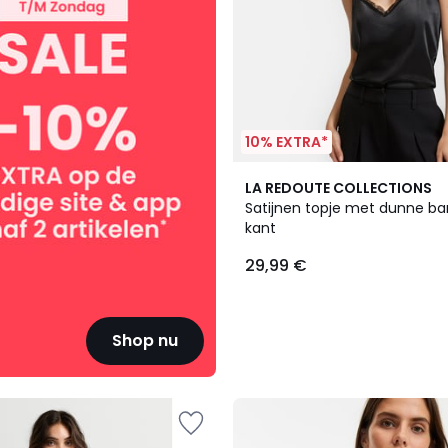
10% EXTRA*
2
LA REDOUTE COLLECTIONS
Kleuren
Satijnen topje met dunne ba
kant
29,99 €
Shop nu