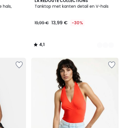
2
4,1
LA REDOUTE COLLECTIONS
Kleuren
/ 5
 hals,
Tanktop met kanten detail en V-hals
13,99 €
19,99 €
-30%
4,1
/
5