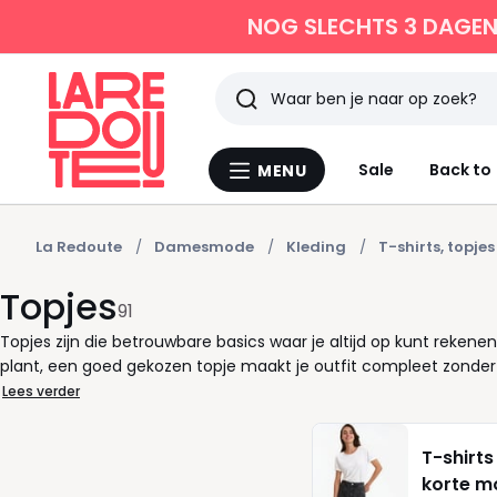
NOG SLECHTS 3 DAGEN 
Zoeken
Laatst
Sale
Back to
MENU
Menu
bekeken
La
Redoute
La Redoute
Damesmode
Kleding
T-shirts, topjes
Topjes
91
Topjes zijn die betrouwbare basics waar je altijd op kunt reke
plant, een goed gekozen topje maakt je outfit compleet zonder 
of wit , er is altijd een topje dat past bij jouw dag. Voor een n
Lees verder
waist broek of rok. Liever iets losser? Kies dan een top met een e
toch verzorgd oogt. In de zomer of tijdens een avond binnen z
T-shirts
tot xxl vind je altijd eentje die mooi aansluit, ongeacht jouw 
korte 
en gemak. Eén topje, eindeloos veel combinaties. Blader door o