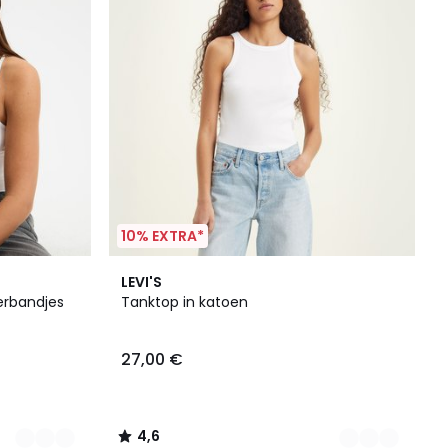
10% EXTRA*
2
4,6
LEVI'S
Kleuren
/ 5
erbandjes
Tanktop in katoen
27,00 €
4,6
/