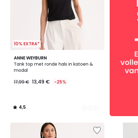
10% EXTRA*
2
4,5
ANNE WEYBURN
Kleuren
/ 5
Tank top met ronde hals in katoen &
modal
13,49 €
17,99 €
-25%
4,5
/
5