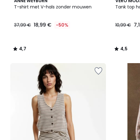
4,7
2
4,5
ANNE WEYBURN
VERO MOD
/ 5
Kleuren
/ 5
T-shirt met V-hals zonder mouwen
Tank top hal
18,99 €
7,
37,99 €
-50%
10,99 €
4,7
4,5
/
/
5
5