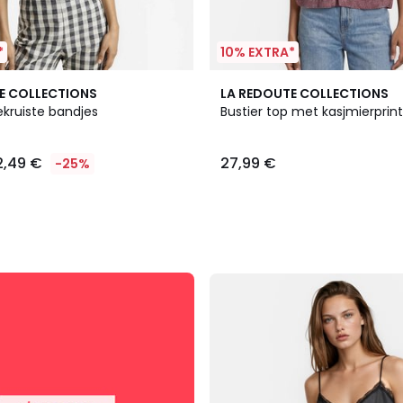
*
10% EXTRA*
E COLLECTIONS
LA REDOUTE COLLECTIONS
kruiste bandjes
Bustier top met kasjmierprint
2,49 €
27,99 €
-25%