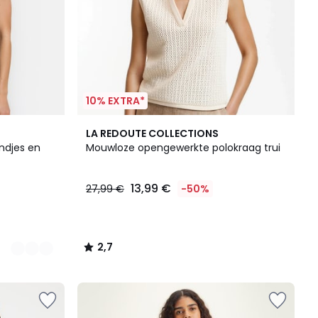
10% EXTRA*
2,7
LA REDOUTE COLLECTIONS
/ 5
ndjes en
Mouwloze opengewerkte polokraag trui
13,99 €
27,99 €
-50%
2,7
/
5