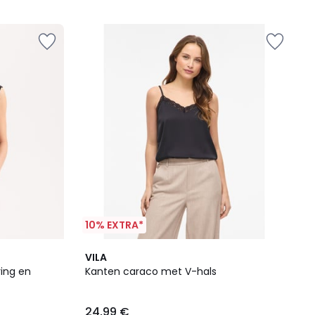
5
10% EXTRA*
VILA
ing en
Kanten caraco met V-hals
24,99 €