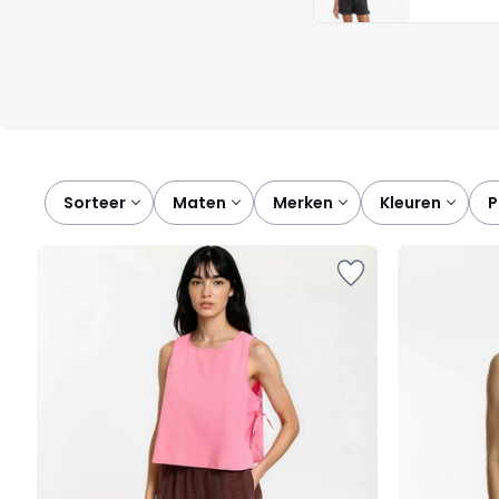
ochtendroutine kan verkorten , zonder in te leveren op stijl. Met
leven net dat beetje makkelijker.
Sorteer
maten
merken
kleuren