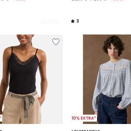
3
/
5
*
10% EXTRA*