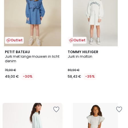
Outlet
Outlet
PETIT BATEAU
TOMMY HILFIGER
Jurk met lange mouwen in licht
Jurk in molton
denim
70,00 €
89,90 €
49,00 €
-30%
58,43 €
-35%