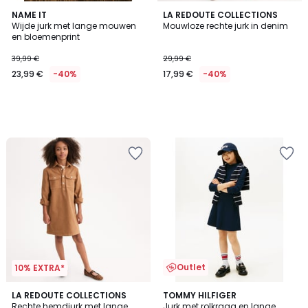
NAME IT
LA REDOUTE COLLECTIONS
Wijde jurk met lange mouwen
Mouwloze rechte jurk in denim
en bloemenprint
39,99 €
29,99 €
23,99 €
-40%
17,99 €
-40%
Outlet
10% EXTRA*
LA REDOUTE COLLECTIONS
TOMMY HILFIGER
Rechte hemdjurk met lange
Jurk met rolkraag en lange