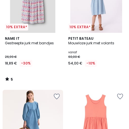
10% EXTRA*
10% EXTRA*
5
NAME IT
PETIT BATEAU
/
Gestreepte jurk met bandjes
Mouwloze jurk met volants
5
vanaf
26,99 €
60,00 €
18,89 €
-30%
54,00 €
-10%
5
/
5