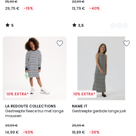
35,00 €
22,99 €
29,75 €
-15%
13,79 €
-40%
5
3,5
/
/
5
5
10% EXTRA*
10% EXTRA*
5
LA REDOUTE COLLECTIONS
NAME IT
/
Gestreepte fleece trui met lange
Gestreepte geribde lange jurk
5
mouwen
29,99 €
25,99 €
14,99 €
-50%
16,89 €
-35%