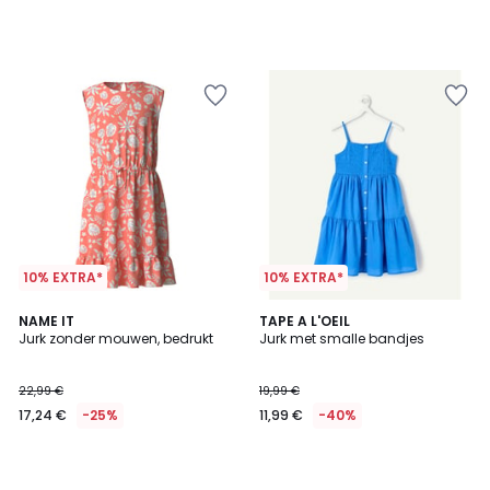
10% EXTRA*
10% EXTRA*
NAME IT
TAPE A L'OEIL
Jurk zonder mouwen, bedrukt
Jurk met smalle bandjes
22,99 €
19,99 €
17,24 €
-25%
11,99 €
-40%