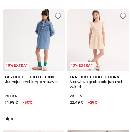
/
/
5
5
10% EXTRA*
10% EXTRA*
5
LA REDOUTE COLLECTIONS
LA REDOUTE COLLECTIONS
/
Jeansjurk met lange mouwen
Mouwloze gestreepte jurk met
5
volant
29,99 €
29,99 €
14,99 €
-50%
22,49 €
-25%
5
/
5