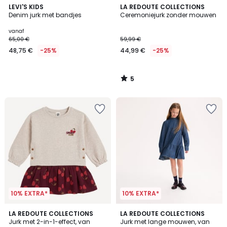
5
LEVI'S KIDS
LA REDOUTE COLLECTIONS
/
Denim jurk met bandjes
Ceremoniejurk zonder mouwen
5
vanaf
65,00 €
59,99 €
48,75 €
-25%
44,99 €
-25%
5
/
5
10% EXTRA*
10% EXTRA*
LA REDOUTE COLLECTIONS
LA REDOUTE COLLECTIONS
Jurk met 2-in-1-effect, van
Jurk met lange mouwen, van