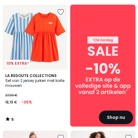
SALE
:
10%
EXTRA
vanaf
2
artikelen*
10% EXTRA*
5
LA REDOUTE COLLECTIONS
/
Set van 2 jersey jurken met korte
5
mouwen
27,99 €
18,19 €
-35%
Shop nu
5
/
5