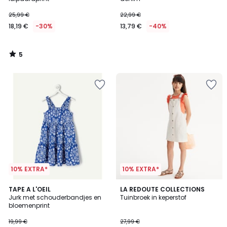
25,99 €
22,99 €
18,19 €
-30%
13,79 €
-40%
5
/
5
10% EXTRA*
10% EXTRA*
4,5
TAPE A L'OEIL
LA REDOUTE COLLECTIONS
/ 5
Jurk met schouderbandjes en
Tuinbroek in keperstof
bloemenprint
19,99 €
27,99 €