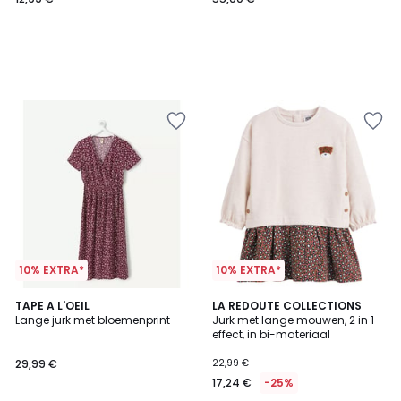
10% EXTRA*
10% EXTRA*
4,7
TAPE A L'OEIL
LA REDOUTE COLLECTIONS
/ 5
Lange jurk met bloemenprint
Jurk met lange mouwen, 2 in 1
effect, in bi-materiaal
29,99 €
22,99 €
17,24 €
-25%