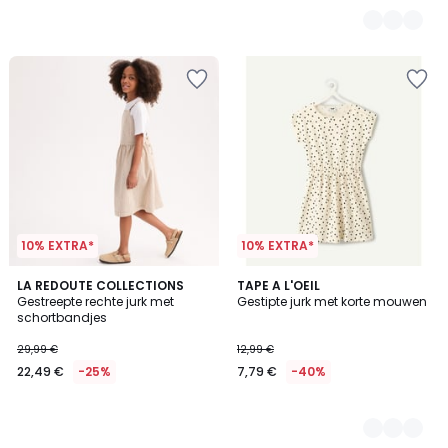
van
29,99
€
35%
korting
toegepast.
10% EXTRA*
10% EXTRA*
LA REDOUTE COLLECTIONS
2
TAPE A L'OEIL
Gestreepte rechte jurk met
Gestipte jurk met korte mouwen
Kleuren
schortbandjes
29,99 €
12,99 €
22,49 €
-25%
7,79 €
-40%