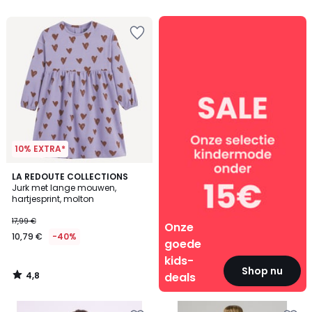
Onze
goede
kids-
deals
10% EXTRA*
4,8
LA REDOUTE COLLECTIONS
/ 5
Jurk met lange mouwen,
hartjesprint, molton
17,99 €
Onze
10,79 €
-40%
goede
kids-
Shop nu
4,8
deals
/
5