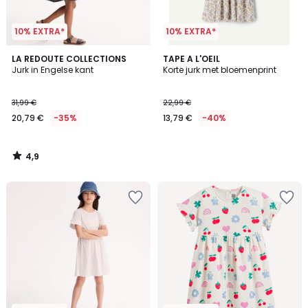
10% EXTRA*
10% EXTRA*
4,9
LA REDOUTE COLLECTIONS
TAPE A L'OEIL
/ 5
Jurk in Engelse kant
Korte jurk met bloemenprint
31,99 €
22,99 €
20,79 €
-35%
13,79 €
-40%
4,9
/
5