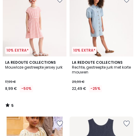
10% EXTRA*
10% EXTRA*
5
LA REDOUTE COLLECTIONS
LA REDOUTE COLLECTIONS
/
Mouwloze gestreepte jersey jurk
Rechte, gestreepte jurk met korte
5
mouwen
17,99 €
29,99 €
8,99 €
-50%
22,49 €
-25%
5
/
5