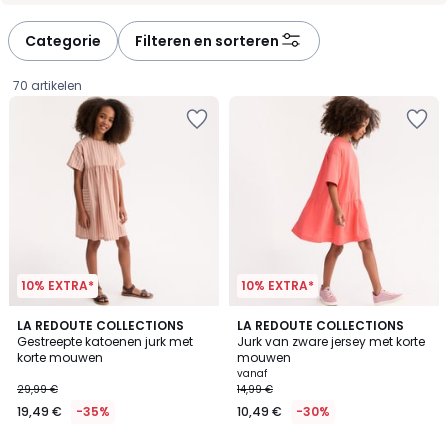
défiler
défiler
à
à
Categorie
Filteren en sorteren
gauche
droite
70 artikelen
10% EXTRA*
10% EXTRA*
LA REDOUTE COLLECTIONS
2
LA REDOUTE COLLECTIONS
Gestreepte katoenen jurk met
Jurk van zware jersey met korte
Kleuren
korte mouwen
mouwen
19,49
vanaf
29,99 €
14,99 €
€
19,49 €
-35%
10,49 €
-30%
In
plaats