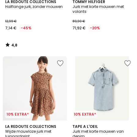
4,8
LA REDOUTE COLLECTIONS
TOMMY HILFIGER
/ 5
Halflange jurk, zonder mouwen
Jurk met korte mouwen met
volants
12,99 €
89,90 €
7,14 €
-45%
71,92 €
-20%
4,8
/
5
10% EXTRA*
10% EXTRA*
5
LA REDOUTE COLLECTIONS
TAPE A L'OEIL
/
Wijde mouwloze jurk met
Jurk met korte mouwen van
5
luipaardprint
denim