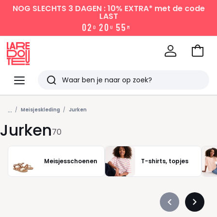
NOG SLECHTS 3 DAGEN : 10% EXTRA*
met de code
LAST
0
2
2
0
5
5
D
U
M
Naar
het
La
winke
Redoute
Menu
Zoeken
Laatst
...
bekeken
Meisjeskleding
Jurken
Jurken
70
Meisjesschoenen
T-shirts, topjes
Précédent
Suivan
-
-