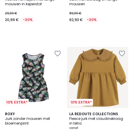
mouwen in keperstof
mouwen
29,99 €
89,90 €
20,99 €
-30%
62,93 €
-30%
10% EXTRA*
10% EXTRA*
5
3,5
ROXY
2
LA REDOUTE COLLECTIONS
/
/ 5
Jurk zonder mouwen met
Fleece jurk met claudinekraag
Kleuren
5
bloemenprint
in tetra
vanaf