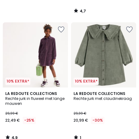
4,7
/
5
10% EXTRA*
10% EXTRA*
4,9
1
LA REDOUTE COLLECTIONS
LA REDOUTE COLLECTIONS
/ 5
/
Rechte jurk in fluweel met lange
Rechte jurk met claudinekraag
5
mouwen
29,99 €
29,99 €
22,49 €
-25%
20,99 €
-30%
4,9
1