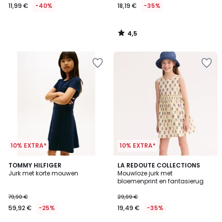
11,99 €
-40%
18,19 €
-35%
4,5
/
5
10% EXTRA*
10% EXTRA*
TOMMY HILFIGER
LA REDOUTE COLLECTIONS
Jurk met korte mouwen
Mouwloze jurk met
bloemenprint en fantasierug
79,90 €
29,99 €
59,92 €
-25%
19,49 €
-35%