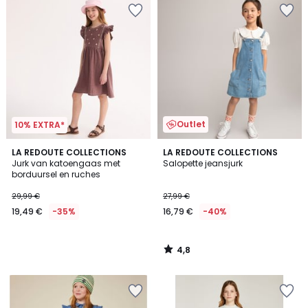
Outlet
10% EXTRA*
4,8
LA REDOUTE COLLECTIONS
LA REDOUTE COLLECTIONS
/ 5
Jurk van katoengaas met
Salopette jeansjurk
borduursel en ruches
29,99 €
27,99 €
19,49 €
-35%
16,79 €
-40%
4,8
/
5