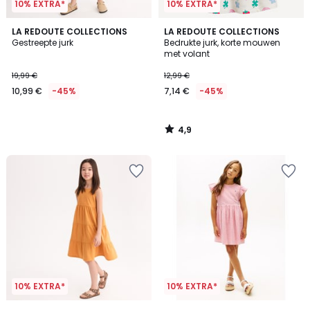
10% EXTRA*
10% EXTRA*
4,9
LA REDOUTE COLLECTIONS
LA REDOUTE COLLECTIONS
/ 5
Gestreepte jurk
Bedrukte jurk, korte mouwen
met volant
19,99 €
12,99 €
10,99 €
-45%
7,14 €
-45%
4,9
/
5
10% EXTRA*
10% EXTRA*