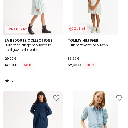
Outlet
10% EXTRA*
5
LA REDOUTE COLLECTIONS
TOMMY HILFIGER
/
Jurk met lange mouwen in
Jurk met korte mouwen
5
lichtgewicht denim
29,99 €
89,90 €
14,99 €
-50%
62,93 €
-30%
5
/
5