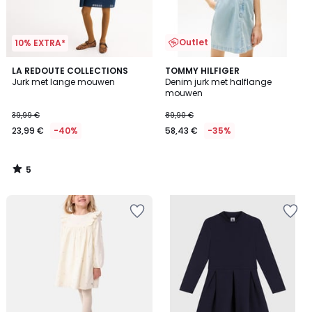
Outlet
10% EXTRA*
5
LA REDOUTE COLLECTIONS
TOMMY HILFIGER
/
Jurk met lange mouwen
Denim jurk met halflange
5
mouwen
39,99 €
89,90 €
23,99 €
-40%
58,43 €
-35%
5
/
5