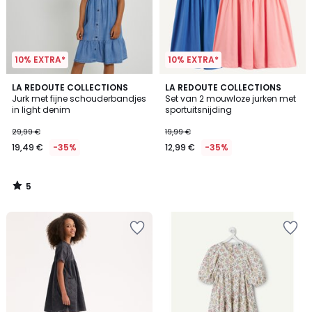
10% EXTRA*
10% EXTRA*
5
LA REDOUTE COLLECTIONS
LA REDOUTE COLLECTIONS
/
Jurk met fijne schouderbandjes
Set van 2 mouwloze jurken met
5
in light denim
sportuitsnijding
29,99 €
19,99 €
19,49 €
-35%
12,99 €
-35%
5
/
5