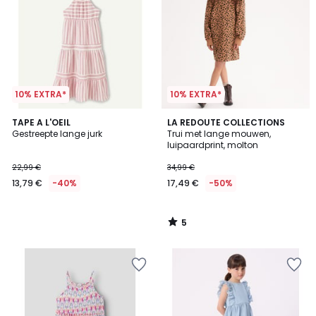
10% EXTRA*
10% EXTRA*
5
TAPE A L'OEIL
LA REDOUTE COLLECTIONS
/
Gestreepte lange jurk
Trui met lange mouwen,
5
luipaardprint, molton
22,99 €
34,99 €
13,79 €
-40%
17,49 €
-50%
5
/
5