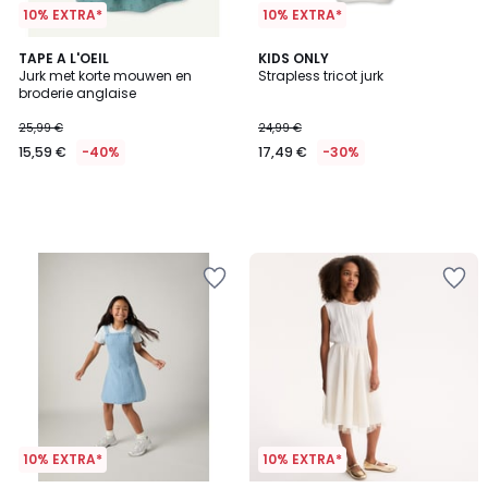
10% EXTRA*
10% EXTRA*
TAPE A L'OEIL
KIDS ONLY
Jurk met korte mouwen en
Strapless tricot jurk
broderie anglaise
25,99 €
24,99 €
15,59 €
-40%
17,49 €
-30%
10% EXTRA*
10% EXTRA*