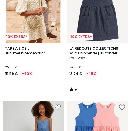
10% EXTRA*
10% EXTRA*
5
TAPE A L'OEIL
LA REDOUTE COLLECTIONS
/
Jurk met bloemenprint
Wijd uitlopende jurk zonder
5
mouwen
25,99 €
24,99 €
15,59 €
-40%
13,74 €
-45%
5
/
5