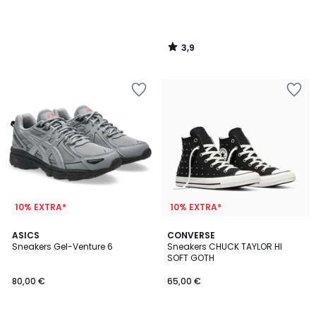
3,9
/
5
10% EXTRA*
10% EXTRA*
4,9
ASICS
CONVERSE
/ 5
Sneakers Gel-Venture 6
Sneakers CHUCK TAYLOR HI
SOFT GOTH
80,00 €
65,00 €