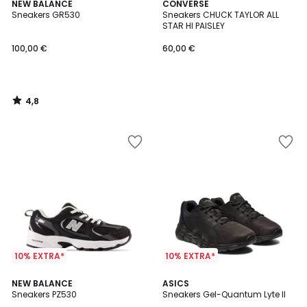
4,8
NEW BALANCE
CONVERSE
/ 5
Sneakers GR530
Sneakers CHUCK TAYLOR ALL
STAR HI PAISLEY
100,00 €
60,00 €
4,8
/
5
10% EXTRA*
10% EXTRA*
4,7
4,5
NEW BALANCE
ASICS
/ 5
/ 5
Sneakers PZ530
Sneakers Gel-Quantum Lyte II