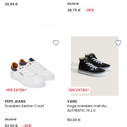
39,99 €
65,00 €
48,75 €
-25%
10% EXTRA*
10% EXTRA*
5
PEPE JEANS
VANS
/
Sneakers Kenton Court
Hoge sneakers met rits,
5
AUTHENTIC HI 2.0
65,00 €
60,00 €
52,00 €
-20%