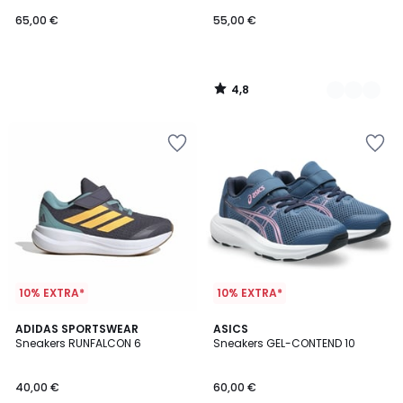
65,00 €
55,00 €
4,8
/
5
10% EXTRA*
10% EXTRA*
5
2
ADIDAS SPORTSWEAR
ASICS
/
Sneakers RUNFALCON 6
Sneakers GEL-CONTEND 10
Kleuren
5
40,00 €
60,00 €