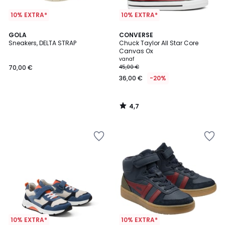
10% EXTRA*
10% EXTRA*
4,7
GOLA
CONVERSE
/ 5
Sneakers, DELTA STRAP
Chuck Taylor All Star Core
Canvas Ox
vanaf
70,00 €
45,00 €
36,00 €
-20%
4,7
/
5
10% EXTRA*
10% EXTRA*