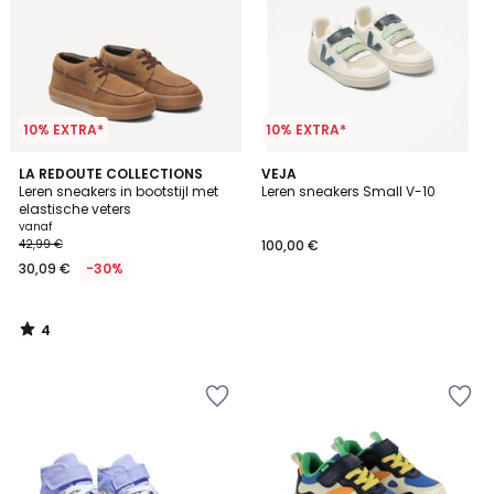
10% EXTRA*
10% EXTRA*
4
LA REDOUTE COLLECTIONS
VEJA
/
Leren sneakers in bootstijl met
Leren sneakers Small V-10
5
elastische veters
vanaf
42,99 €
100,00 €
30,09 €
-30%
4
/
5