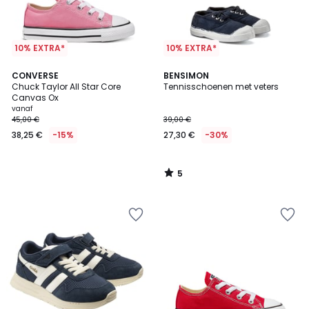
10% EXTRA*
10% EXTRA*
5
CONVERSE
BENSIMON
/
Chuck Taylor All Star Core
Tennisschoenen met veters
5
Canvas Ox
vanaf
45,00 €
39,00 €
38,25 €
-15%
27,30 €
-30%
5
/
5