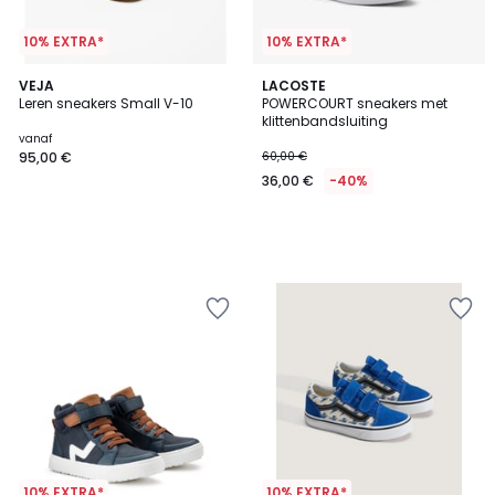
10% EXTRA*
10% EXTRA*
VEJA
LACOSTE
Leren sneakers Small V-10
POWERCOURT sneakers met
klittenbandsluiting
vanaf
95,00 €
60,00 €
36,00 €
-40%
10% EXTRA*
10% EXTRA*