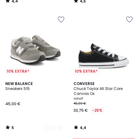
4,4
4,5
27,99
/
/
5
5
€
30%
korting
toegepast.
10% EXTRA*
10% EXTRA*
5
4,4
2
NEW BALANCE
CONVERSE
/
/ 5
Sneakers 515
Chuck Taylor All Star Core
Kleuren
5
Canvas Ox
vanaf
45,00 €
45,00 €
33,75 €
-25%
5
4,4
/
/
5
5