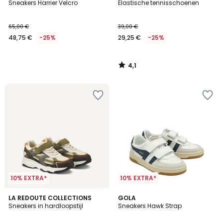
/ 5
Sneakers Harrier Velcro
Elastische tennisschoenen
65,00 €
39,00 €
48,75 €
-25%
29,25 €
-25%
4,1
/
5
10% EXTRA*
10% EXTRA*
2
LA REDOUTE COLLECTIONS
GOLA
Sneakers in hardloopstijl
Sneakers Hawk Strap
Kleuren