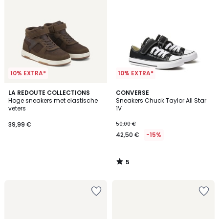
10% EXTRA*
10% EXTRA*
5
LA REDOUTE COLLECTIONS
CONVERSE
/
Hoge sneakers met elastische
Sneakers Chuck Taylor All Star
5
veters
1V
39,99 €
50,00 €
42,50 €
-15%
5
/
5