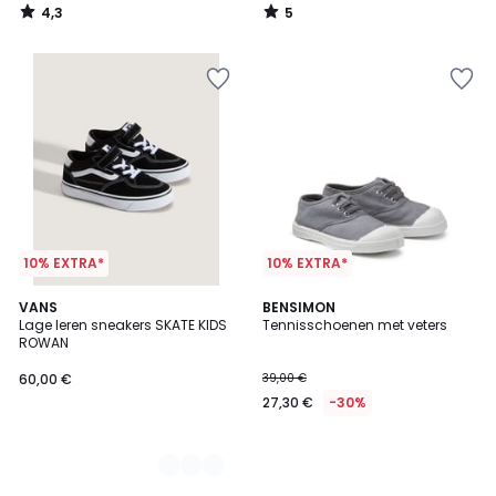
4,3
5
/
/
5
5
10% EXTRA*
10% EXTRA*
2
VANS
BENSIMON
Lage leren sneakers SKATE KIDS
Tennisschoenen met veters
Kleuren
ROWAN
60,00 €
39,00 €
27,30 €
-30%