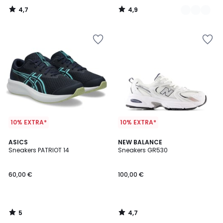
4,7
4,9
/
/
5
5
10% EXTRA*
10% EXTRA*
5
4,7
ASICS
NEW BALANCE
/
/ 5
Sneakers PATRIOT 14
Sneakers GR530
5
60,00 €
100,00 €
5
4,7
/
/