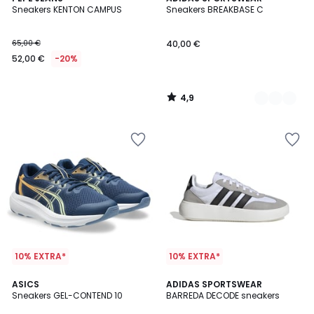
/ 5
Sneakers KENTON CAMPUS
Sneakers BREAKBASE C
Kleuren
65,00 €
40,00 €
52,00 €
-20%
4,9
/
5
10% EXTRA*
10% EXTRA*
4,8
ASICS
2
ADIDAS SPORTSWEAR
/ 5
Sneakers GEL-CONTEND 10
BARREDA DECODE sneakers
Kleuren