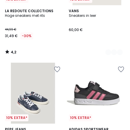
4,2
LA REDOUTE COLLECTIONS
2
VANS
/ 5
Hoge sneakers met rits
Sneakers in leer
Kleuren
44,99 €
60,00 €
31,49 €
-30%
4,2
/
5
10% EXTRA*
10% EXTRA*
4,9
PEPE JEANS
2
ADIDAS SPORTSWEAR