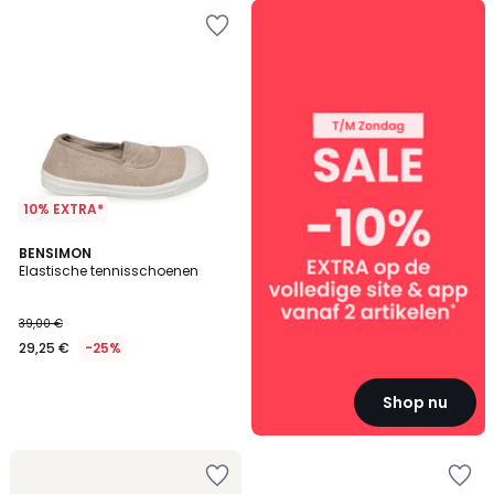
SALE
:
10%
EXTRA
vanaf
2
artikelen*
10% EXTRA*
BENSIMON
Elastische tennisschoenen
39,00 €
29,25 €
-25%
Shop nu