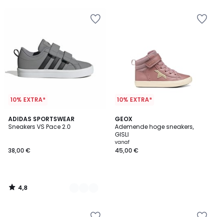
5
5
10% EXTRA*
10% EXTRA*
4,8
2
ADIDAS SPORTSWEAR
GEOX
/ 5
Sneakers VS Pace 2.0
Ademende hoge sneakers,
Kleuren
GISLI
vanaf
38,00 €
45,00 €
4,8
/
5