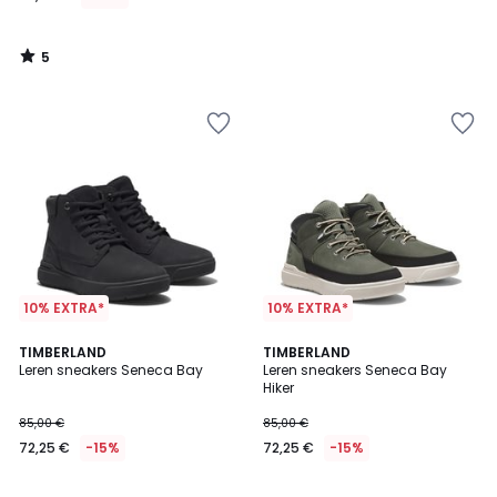
5
/
5
10% EXTRA*
10% EXTRA*
4,3
5
TIMBERLAND
TIMBERLAND
/ 5
/
Leren sneakers Seneca Bay
Leren sneakers Seneca Bay
5
Hiker
85,00 €
85,00 €
72,25 €
-15%
72,25 €
-15%