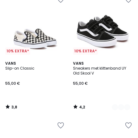
10% EXTRA*
10% EXTRA*
3,8
4,2
VANS
2
VANS
/ 5
/ 5
Slip-on Classic
Sneakers met klittenband UY
Kleuren
Old Skool V
55,00 €
55,00 €
3,8
4,2
/
/
5
5