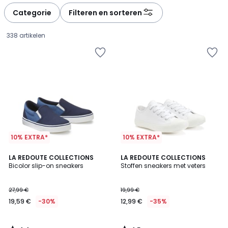
défiler
défiler
à
à
Categorie
Filteren en sorteren
gauche
droite
338 artikelen
10% EXTRA*
10% EXTRA*
4,4
4,5
LA REDOUTE COLLECTIONS
LA REDOUTE COLLECTIONS
/ 5
/ 5
Bicolor slip-on sneakers
Stoffen sneakers met veters
19,59
27,99 €
19,99 €
€
19,59 €
-30%
12,99 €
-35%
In
plaats
van