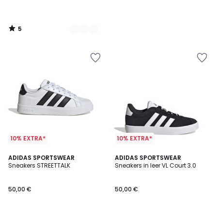
5
/
5
10% EXTRA*
10% EXTRA*
4,7
4,9
ADIDAS SPORTSWEAR
2
ADIDAS SPORTSWEAR
/ 5
/ 5
Sneakers STREETTALK
Sneakers in leer VL Court 3.0
Kleuren
50,00 €
50,00 €