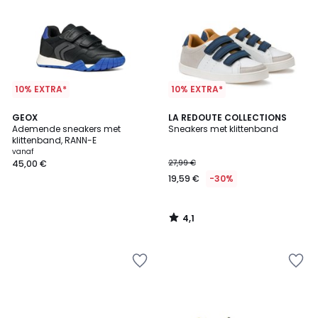
10% EXTRA*
10% EXTRA*
4,1
GEOX
LA REDOUTE COLLECTIONS
/ 5
Ademende sneakers met
Sneakers met klittenband
klittenband, RANN-E
vanaf
45,00 €
27,99 €
19,59 €
-30%
4,1
/
5