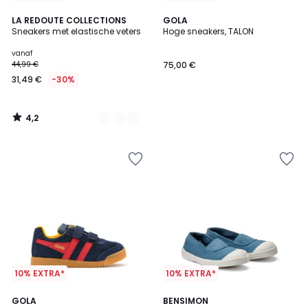
4,2
2
LA REDOUTE COLLECTIONS
GOLA
/ 5
Sneakers met elastische veters
Hoge sneakers, TALON
Kleuren
vanaf
44,99 €
75,00 €
31,49 €
-30%
4,2
/
5
10% EXTRA*
10% EXTRA*
4,1
GOLA
BENSIMON