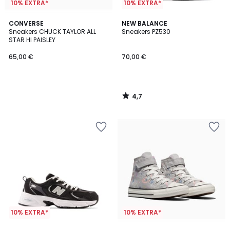
10% EXTRA*
10% EXTRA*
4,7
CONVERSE
NEW BALANCE
/ 5
Sneakers CHUCK TAYLOR ALL
Sneakers PZ530
STAR HI PAISLEY
65,00 €
70,00 €
4,7
/
5
10% EXTRA*
10% EXTRA*