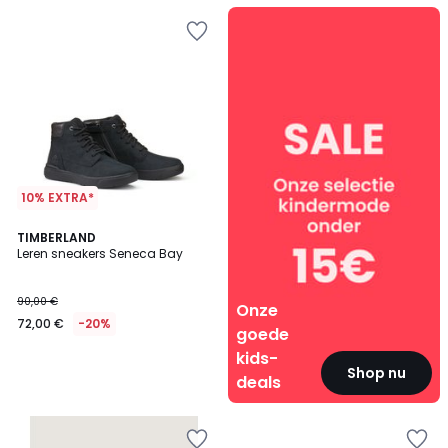
Onze
goede
kids-
deals
10% EXTRA*
TIMBERLAND
Leren sneakers Seneca Bay
90,00 €
Onze
72,00 €
-20%
goede
kids-
Shop nu
deals