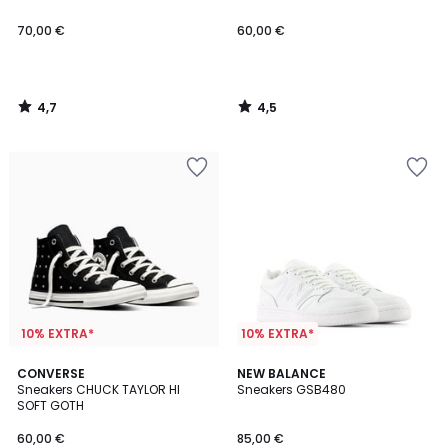
70,00 €
60,00 €
4,7
4,5
/
/
5
5
10% EXTRA*
10% EXTRA*
3,9
CONVERSE
NEW BALANCE
/ 5
Sneakers CHUCK TAYLOR HI
Sneakers GSB480
SOFT GOTH
60,00 €
85,00 €