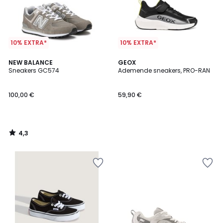
10% EXTRA*
10% EXTRA*
4,3
NEW BALANCE
GEOX
/ 5
Sneakers GC574
Ademende sneakers, PRO-RAN
100,00 €
59,90 €
4,3
/
5