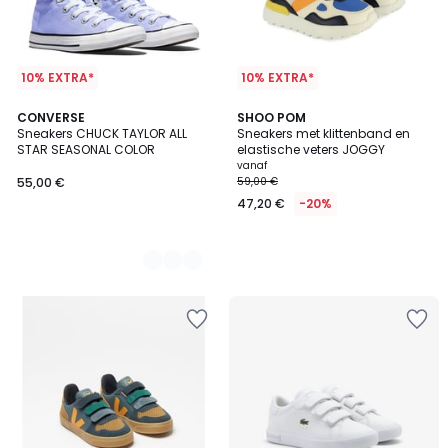
10% EXTRA*
10% EXTRA*
2
CONVERSE
SHOO POM
Sneakers CHUCK TAYLOR ALL
Sneakers met klittenband en
Kleuren
STAR SEASONAL COLOR
elastische veters JOGGY
vanaf
55,00 €
59,00 €
47,20 €
-20%