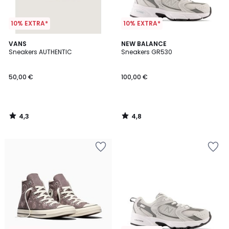
10% EXTRA*
10% EXTRA*
4,3
4,8
VANS
NEW BALANCE
/ 5
/ 5
Sneakers AUTHENTIC
Sneakers GR530
50,00 €
100,00 €
4,3
4,8
/
/
5
5