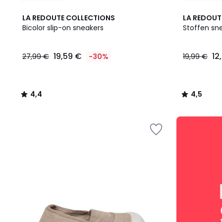
4,4
4,5
LA REDOUTE COLLECTIONS
LA REDOUT
/ 5
/ 5
Bicolor slip-on sneakers
Stoffen sn
19,59
19,59 €
12
27,99 €
-30%
19,99 €
€
In
plaats
van
4,4
4,5
27,99
/
/
€
5
5
30%
SALE
korting
:
toegepast.
10%
EXTRA
vanaf
2
artikelen*