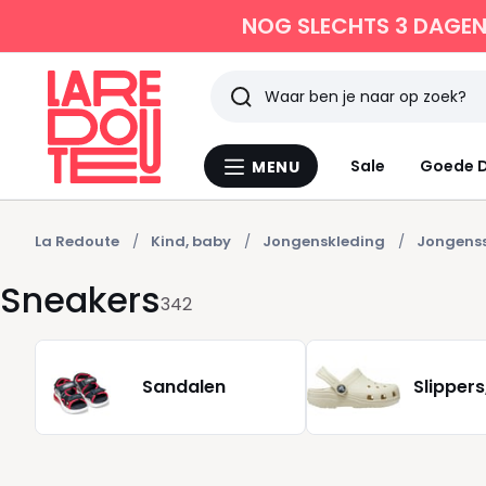
NOG SLECHTS 3 DAGEN 
Zoeken
Laatst
Sale
Goede D
MENU
Menu
bekeken
La
Redoute
La Redoute
Kind, baby
Jongenskleding
Jongens
Sneakers
342
Sandalen
Slippers