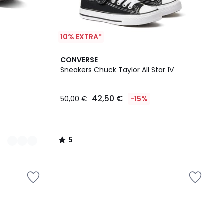
10% EXTRA*
5
CONVERSE
/
Sneakers Chuck Taylor All Star 1V
5
42,50 €
50,00 €
-15%
5
/
5