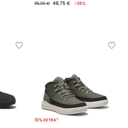
48,75 €
65,00 €
-25%
10% EXTRA*