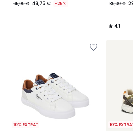
48,75 €
2
65,00 €
-25%
39,00 €
4,1
/
5
10% EXTRA*
10% EXTRA