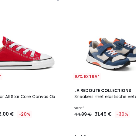
*
10% EXTRA*
2
4,2
LA REDOUTE COLLECTIONS
Kleuren
/ 5
or All Star Core Canvas Ox
Sneakers met elastische vet
vanaf
6,00 €
31,49 €
-20%
44,99 €
-30%