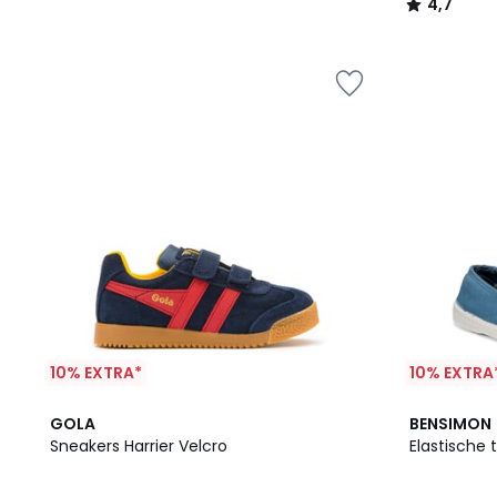
4,7
/
5
10% EXTRA*
10% EXTRA
4,1
GOLA
BENSIMON
/ 5
Sneakers Harrier Velcro
Elastische