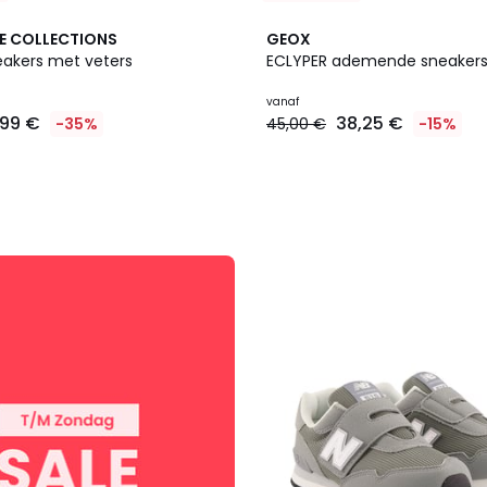
E COLLECTIONS
GEOX
eakers met veters
ECLYPER ademende sneaker
vanaf
,99 €
38,25 €
-35%
45,00 €
-15%