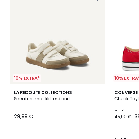
10% EXTRA*
10% EXTRA
4,7
LA REDOUTE COLLECTIONS
CONVERSE
/ 5
Sneakers met klittenband
Chuck Tayl
vanaf
29,99 €
3
45,00 €