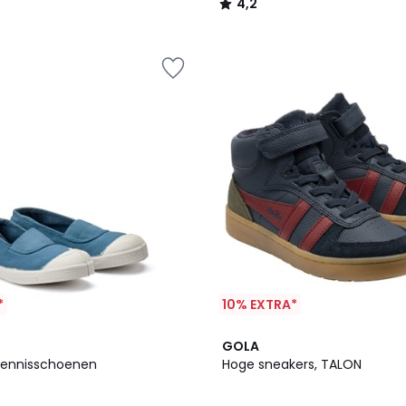
4,2
/
5
*
10% EXTRA*
GOLA
 tennisschoenen
Hoge sneakers, TALON