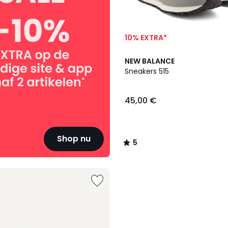
10% EXTRA*
2
5
NEW BALANCE
Kleuren
/
Sneakers 515
5
45,00 €
Shop nu
5
/
5