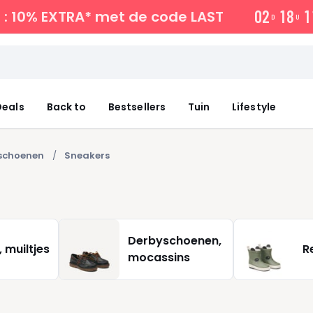
0
2
1
8
1
: 10% EXTRA*
met de code LAST
D
U
eals
Back to
Bestsellers
Tuin
Lifestyle
schoenen
Sneakers
Derbyschoenen,
, muiltjes
R
mocassins