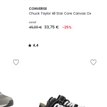
4,4
CONVERSE
/ 5
s
Chuck Taylor All Star Core Canvas Ox
vanaf
33,75 €
45,00 €
-25%
4,4
/
5