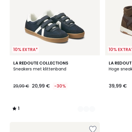
10% EXTRA*
10% EXTRA
2
1
LA REDOUTE COLLECTIONS
LA REDOUT
Kleuren
/
Sneakers met klittenband
Hoge sneak
5
20,99 €
39,99 €
29,99 €
-30%
1
/
5