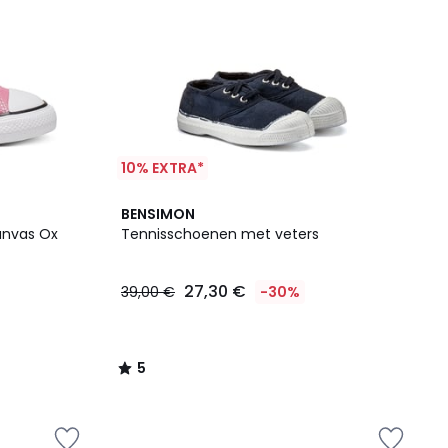
10% EXTRA*
5
BENSIMON
/
anvas Ox
Tennisschoenen met veters
5
27,30 €
39,00 €
-30%
5
/
5