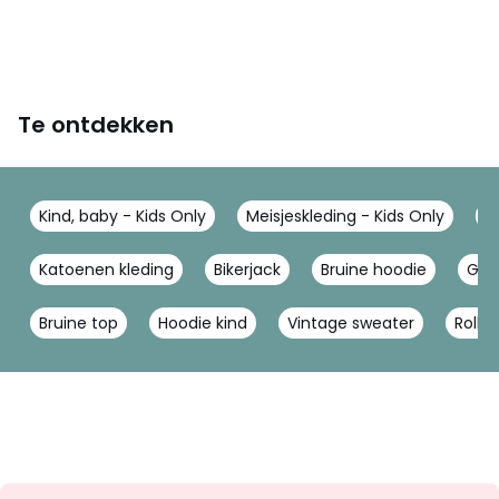
Te ontdekken
Kind, baby - Kids Only
Meisjeskleding - Kids Only
T
Katoenen kleding
Bikerjack
Bruine hoodie
Geb
Bruine top
Hoodie kind
Vintage sweater
Rolkr
Op