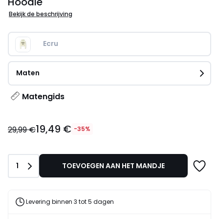
Hoodie
Bekijk de beschrijving
Ecru
Maten
Matengids
19,49
19,49 €
€
29,99 €
-35%
In
plaats
van
Aantal
1
TOEVOEGEN AAN HET MANDJE
29,99
€
35%
korting
Levering binnen 3 tot 5 dagen
toegepast.