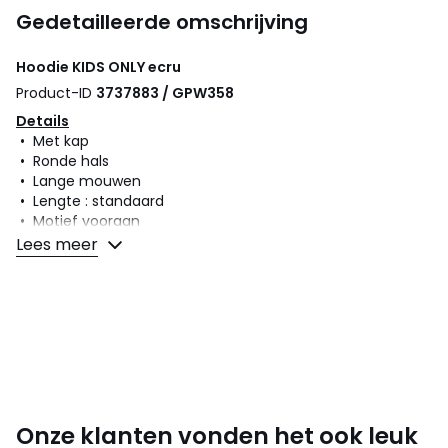
Gedetailleerde omschrijving
Hoodie
KIDS ONLY
ecru
Product-ID
3737883 / GPW358
Details
• Met kap
• Ronde hals
• Lange mouwen
• Lengte : standaard
• Motief vooraan
• Dierenprint
Lees meer
• Licht molton
Samenstelling en onderhoud
• 60% katoen, 40% polyester
• Onderhoud : zie etiket
Kleuren
Ecru
Maten
7/8 jaar - 120/126 cm, 13/14 jaar - 153/156 cm
Onze klanten vonden het ook leuk