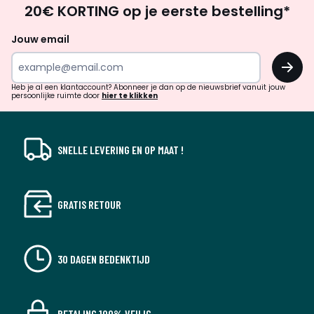
20€ KORTING op je eerste bestelling*
zoek
naar
Jouw email
inspiratie
OK
en
!
verrassingen?
Heb je al een klantaccount? Abonneer je dan op de nieuwsbrief vanuit jouw
persoonlijke ruimte door
hier te klikken
SNELLE LEVERING EN OP MAAT !
GRATIS RETOUR
30 DAGEN BEDENKTIJD
BETALING 100% VEILIG