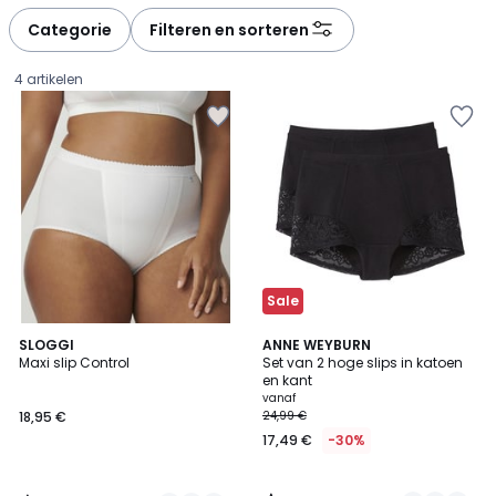
Categorie
Filteren en sorteren
4 artikelen
Sale
4,6
4,5
2
SLOGGI
2
ANNE WEYBURN
/ 5
/ 5
Maxi slip Control
Set van 2 hoge slips in katoen
Kleuren
Kleuren
en kant
18,95
vanaf
18,95 €
24,99 €
€.
17,49 €
-30%