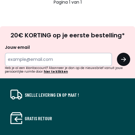
Pagina 1 van 1
Op
20€ KORTING op je eerste bestelling*
zoek
naar
Jouw email
inspiratie
OK
en
!
verrassingen?
Heb je al een klantaccount? Abonneer je dan op de nieuwsbrief vanuit jouw
persoonlijke ruimte door
hier te klikken
SNELLE LEVERING EN OP MAAT !
GRATIS RETOUR