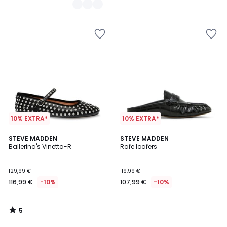
10% EXTRA*
10% EXTRA*
5
STEVE MADDEN
STEVE MADDEN
/
Ballerina's Vinetta-R
Rafe loafers
5
129,99 €
119,99 €
116,99 €
-10%
107,99 €
-10%
5
/
5