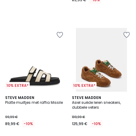
10% EXTRA*
10% EXTRA*
5
STEVE MADDEN
STEVE MADDEN
/
Platte muiltjes met raffia Missile
Asiel suède leren sneakers,
5
dubbele veters
99,99 €
139,99 €
89,99 €
-10%
125,99 €
-10%