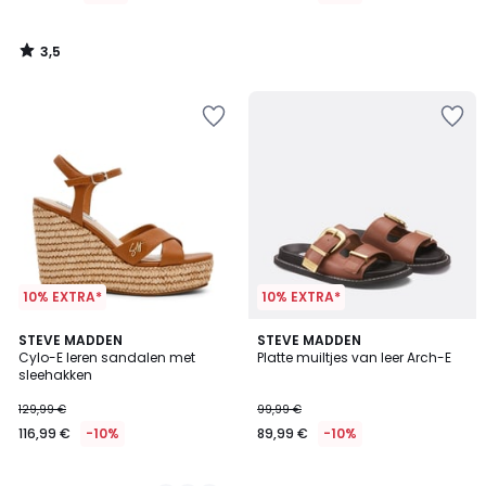
3,5
/
5
10% EXTRA*
10% EXTRA*
2
STEVE MADDEN
STEVE MADDEN
Cylo-E leren sandalen met
Platte muiltjes van leer Arch-E
Kleuren
sleehakken
129,99 €
99,99 €
116,99 €
-10%
89,99 €
-10%