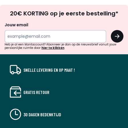
Op
20€ KORTING op je eerste bestelling*
zoek
naar
Jouw email
inspiratie
OK
en
!
verrassingen?
Heb je al een klantaccount? Abonneer je dan op de nieuwsbrief vanuit jouw
persoonlijke ruimte door
hier te klikken
SNELLE LEVERING EN OP MAAT !
GRATIS RETOUR
30 DAGEN BEDENKTIJD