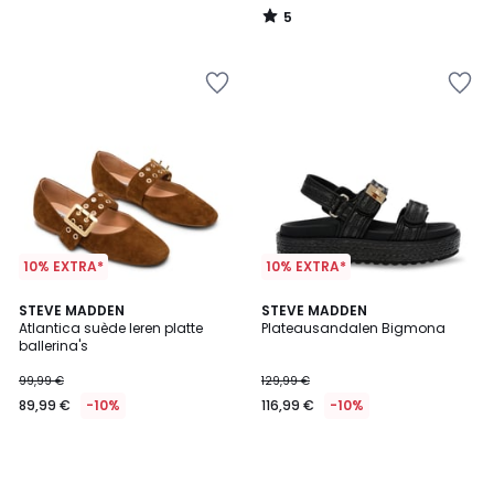
5
/
5
10% EXTRA*
10% EXTRA*
STEVE MADDEN
STEVE MADDEN
Atlantica suède leren platte
Plateausandalen Bigmona
ballerina's
99,99 €
129,99 €
89,99 €
-10%
116,99 €
-10%