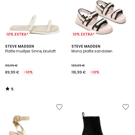
10% EXTRA*
10% EXTRA*
5
STEVE MADDEN
STEVE MADDEN
/
Platte muiltjes Sinne, bruiloft
Mona platte sandalen
5
99,99 €
129,99 €
89,99 €
-10%
116,99 €
-10%
5
/
5