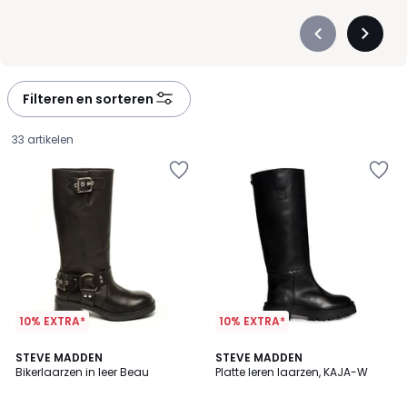
Précédent
Suivan
-
-
défiler
défiler
à
à
Filteren en sorteren
gauche
droite
33 artikelen
10% EXTRA*
10% EXTRA*
STEVE MADDEN
STEVE MADDEN
Bikerlaarzen in leer Beau
Platte leren laarzen, KAJA-W
219,99