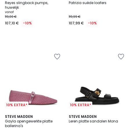
Reyes slingback pumps,
Patrizia suède loafers
huwelijk
vanaf
119,00 €
119,99 €
107,10 €
-10%
107,99 €
-10%
10% EXTRA*
10% EXTRA*
4
2
STEVE MADDEN
STEVE MADDEN
/
Gayla opengewerkte platte
Leren platte sandalen Mona
Kleuren
5
ballerina's