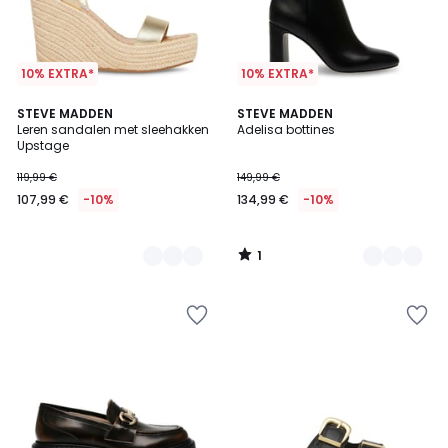
10% EXTRA*
10% EXTRA*
1
2
STEVE MADDEN
2
STEVE MADDEN
/
Leren sandalen met sleehakken
Adelisa bottines
Kleuren
Kleuren
5
Upstage
119,99 €
149,99 €
107,99 €
-10%
134,99 €
-10%
1
/
5