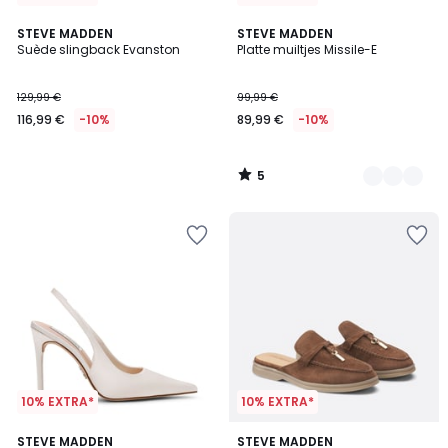
5
STEVE MADDEN
2
STEVE MADDEN
/
Suède slingback Evanston
Platte muiltjes Missile-E
Kleuren
5
129,99 €
99,99 €
116,99 €
-10%
89,99 €
-10%
5
/
5
10% EXTRA*
10% EXTRA*
STEVE MADDEN
STEVE MADDEN