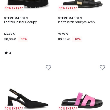
10% EXTRA*
10% EXTRA*
4
STEVE MADDEN
STEVE MADDEN
/
Loafers in leer Occupy
Platte leren muiltjes, Arch
5
129,99 €
99,99 €
116,99 €
-10%
89,99 €
-10%
4
/
5
10% EXTRA*
10% EXTRA*