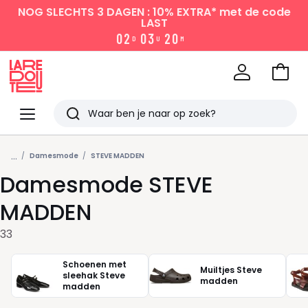
NOG SLECHTS 3 DAGEN : 10% EXTRA*
met de code
LAST
0
2
0
3
2
0
D
U
M
Naar
het
La
winke
Redoute
Menu
Zoeken
Laatst
...
bekeken
Damesmode
STEVE MADDEN
Damesmode STEVE
MADDEN
33
Schoenen met
Muiltjes Steve
sleehak Steve
madden
madden