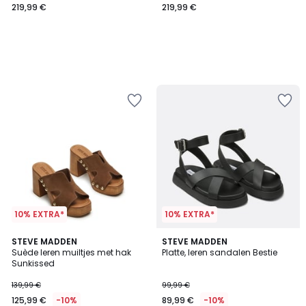
219,99 €
219,99 €
€.
10% EXTRA*
10% EXTRA*
3,5
STEVE MADDEN
STEVE MADDEN
/ 5
Suède leren muiltjes met hak
Platte, leren sandalen Bestie
Sunkissed
139,99 €
99,99 €
125,99 €
-10%
89,99 €
-10%