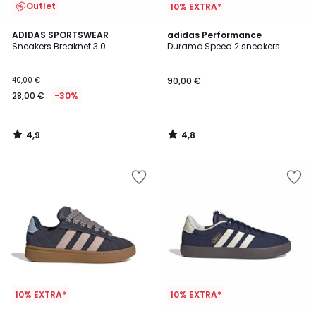
Outlet
10% EXTRA*
4,9
4,8
ADIDAS SPORTSWEAR
adidas Performance
/ 5
/ 5
Sneakers Breaknet 3.0
Duramo Speed 2 sneakers
40,00 €
90,00 €
28,00 €
-30%
4,9
4,8
/
/
5
5
10% EXTRA*
10% EXTRA*