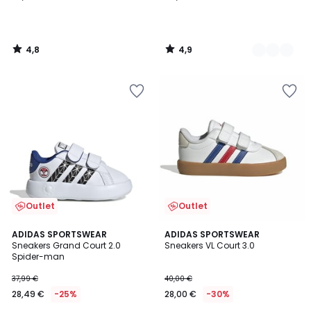
4,8
4,9
/
/
5
5
Outlet
Outlet
4,8
4,9
ADIDAS SPORTSWEAR
ADIDAS SPORTSWEAR
/ 5
/ 5
Sneakers Grand Court 2.0
Sneakers VL Court 3.0
Spider-man
37,99 €
40,00 €
28,49 €
-25%
28,00 €
-30%