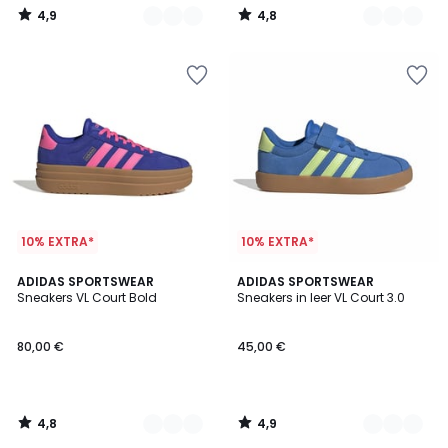
van
4,9
4,8
89,99
/
/
5
5
€
25%
korting
toegepast.
10% EXTRA*
10% EXTRA*
4,8
4,9
6
ADIDAS SPORTSWEAR
4
ADIDAS SPORTSWEAR
/ 5
/ 5
Sneakers VL Court Bold
Sneakers in leer VL Court 3.0
Kleuren
Kleuren
80,00 €
45,00 €
4,8
4,9
/
/
5
5