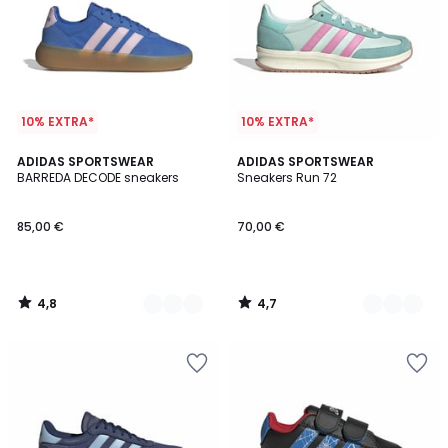
10% EXTRA*
10% EXTRA*
4,8
4,7
3
ADIDAS SPORTSWEAR
5
ADIDAS SPORTSWEAR
/ 5
/ 5
BARREDA DECODE sneakers
Sneakers Run 72
Kleuren
Kleuren
85,00 €
70,00 €
4,8
4,7
/
/
5
5