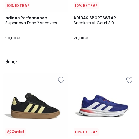
10% EXTRA*
10% EXTRA*
4,8
adidas Performance
ADIDAS SPORTSWEAR
/ 5
Supernova Ease 2 sneakers
Sneakers VL Court 3.0
90,00 €
70,00 €
4,8
/
5
Outlet
10% EXTRA*