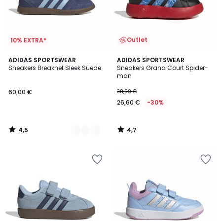
Outlet
10% EXTRA*
4,5
4,7
6
ADIDAS SPORTSWEAR
ADIDAS SPORTSWEAR
/ 5
/ 5
Sneakers Breaknet Sleek Suede
Sneakers Grand Court Spider-
Kleuren
man
60,00 €
38,00 €
26,60 €
-30%
4,5
4,7
/
/
5
5