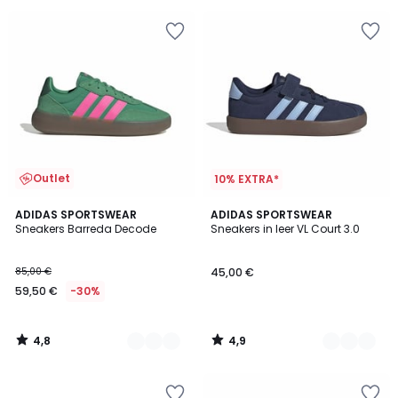
Outlet
10% EXTRA*
4,8
4,9
3
ADIDAS SPORTSWEAR
3
ADIDAS SPORTSWEAR
/ 5
/ 5
Sneakers Barreda Decode
Sneakers in leer VL Court 3.0
Kleuren
Kleuren
85,00 €
45,00 €
59,50 €
-30%
4,8
4,9
/
/
5
5