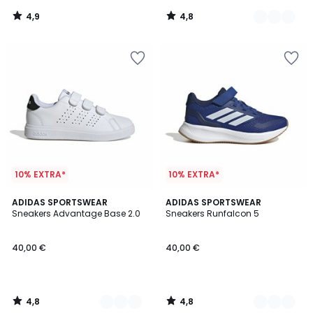
4,9
4,8
/
/
5
5
10% EXTRA*
10% EXTRA*
4,8
4,8
3
ADIDAS SPORTSWEAR
3
ADIDAS SPORTSWEAR
/ 5
/ 5
Sneakers Advantage Base 2.0
Sneakers Runfalcon 5
Kleuren
Kleuren
40,00 €
40,00 €
4,8
4,8
/
/