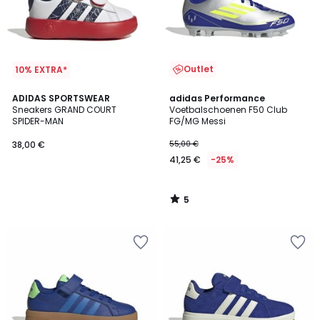
Outlet
10% EXTRA*
5
ADIDAS SPORTSWEAR
adidas Performance
/
Sneakers GRAND COURT
Voetbalschoenen F50 Club
5
SPIDER-MAN
FG/MG Messi
38,00 €
55,00 €
41,25 €
-25%
5
/
5