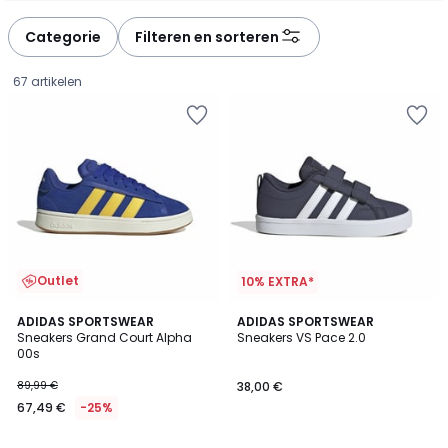
défiler
défiler
à
à
Categorie
Filteren en sorteren
gauche
droite
67 artikelen
Outlet
10% EXTRA*
4,9
4,8
3
ADIDAS SPORTSWEAR
2
ADIDAS SPORTSWEAR
/ 5
/ 5
Sneakers Grand Court Alpha
Sneakers VS Pace 2.0
Kleuren
Kleuren
00s
67,49
89,99 €
38,00 €
€
67,49 €
-25%
In
plaats