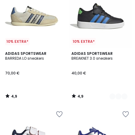
10% EXTRA*
10% EXTRA*
4,9
4,9
ADIDAS SPORTSWEAR
2
ADIDAS SPORTSWEAR
/ 5
/ 5
BARREDA LO sneakers
BREAKNET 3.0 sneakers
Kleuren
70,00 €
40,00 €
4,9
4,9
/
/
5
5