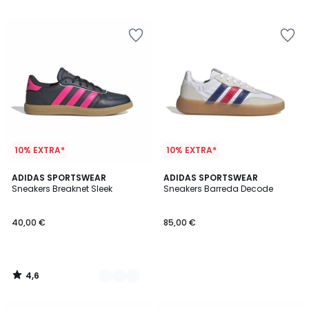
5
5
10% EXTRA*
10% EXTRA*
4,6
2
ADIDAS SPORTSWEAR
ADIDAS SPORTSWEAR
/ 5
Sneakers Breaknet Sleek
Sneakers Barreda Decode
Kleuren
40,00 €
85,00 €
4,6
/
5