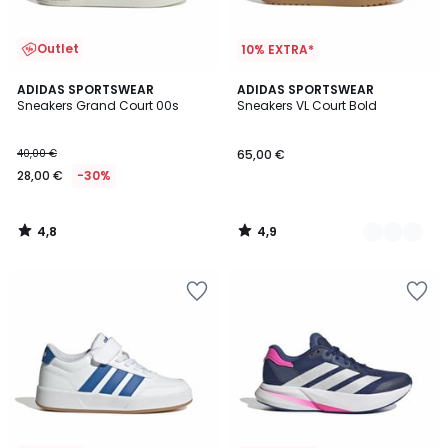
Outlet
10% EXTRA*
4,8
4,9
ADIDAS SPORTSWEAR
2
ADIDAS SPORTSWEAR
/ 5
/ 5
Sneakers Grand Court 00s
Sneakers VL Court Bold
Kleuren
40,00 €
65,00 €
28,00 €
-30%
4,8
4,9
/
/
5
5