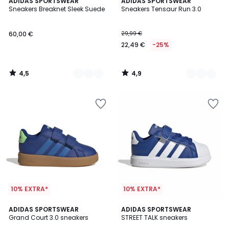
4,5
4,9
3
ADIDAS SPORTSWEAR
2
ADIDAS SPORTSWEAR
/ 5
/ 5
Sneakers Breaknet Sleek Suede
Sneakers Tensaur Run 3.0
Kleuren
Kleuren
60,00 €
29,99 €
22,49 €
-25%
4,5
4,9
/
/
5
5
10% EXTRA*
10% EXTRA*
5
5
2
ADIDAS SPORTSWEAR
ADIDAS SPORTSWEAR
/
/
Grand Court 3.0 sneakers
STREET TALK sneakers
Kleuren
5
5