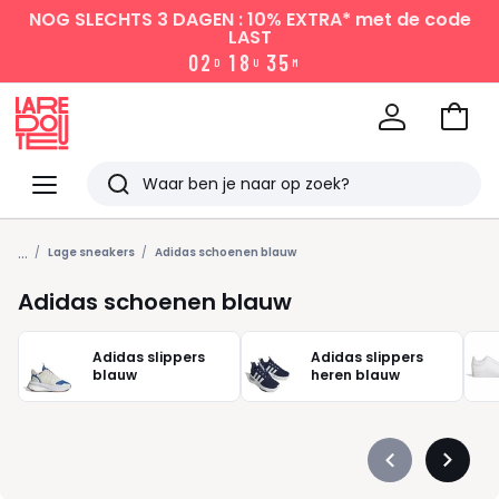
NOG SLECHTS 3 DAGEN : 10% EXTRA*
met de code
LAST
0
2
1
8
3
5
D
U
M
Naar
het
La
winke
Redoute
Menu
Zoeken
Laatst
...
bekeken
Lage sneakers
Adidas schoenen blauw
Adidas schoenen blauw
Adidas slippers
Adidas slippers
blauw
heren blauw
Précédent
Suivan
-
-