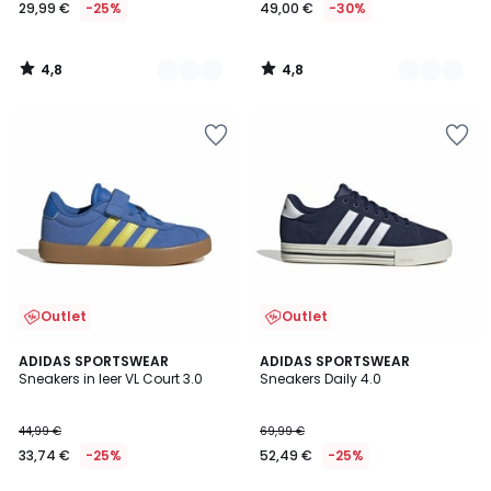
29,99 €
-25%
49,00 €
-30%
4,8
4,8
/
/
5
5
Outlet
Outlet
4,9
4,8
ADIDAS SPORTSWEAR
2
ADIDAS SPORTSWEAR
/ 5
/ 5
Sneakers in leer VL Court 3.0
Sneakers Daily 4.0
Kleuren
44,99 €
69,99 €
33,74 €
-25%
52,49 €
-25%