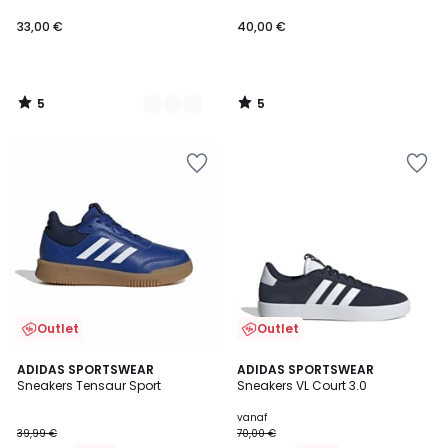
33,00 €
40,00 €
5
5
/
/
5
5
Outlet
Outlet
4,8
4,8
2
ADIDAS SPORTSWEAR
4
ADIDAS SPORTSWEAR
/ 5
/ 5
Sneakers Tensaur Sport
Sneakers VL Court 3.0
Kleuren
Kleuren
vanaf
39,99 €
70,00 €