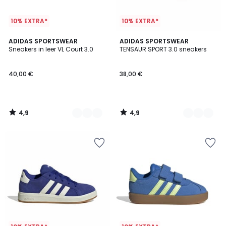
10% EXTRA*
10% EXTRA*
4,9
4,9
3
ADIDAS SPORTSWEAR
2
ADIDAS SPORTSWEAR
/ 5
/ 5
Sneakers in leer VL Court 3.0
TENSAUR SPORT 3.0 sneakers
Kleuren
Kleuren
40,00 €
38,00 €
4,9
4,9
/
/
5
5