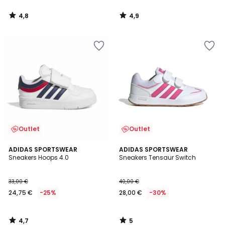
4,8
4,9
/
/
5
5
Outlet
Outlet
4,7
5
ADIDAS SPORTSWEAR
ADIDAS SPORTSWEAR
/ 5
/
Sneakers Hoops 4.0
Sneakers Tensaur Switch
5
33,00 €
40,00 €
24,75 €
-25%
28,00 €
-30%
4,7
5
/
/