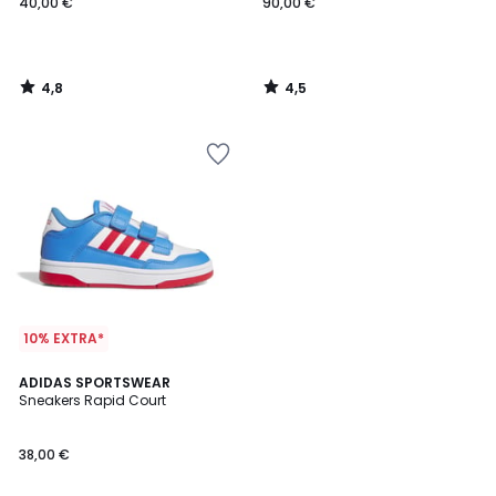
40,00 €
90,00 €
4,8
4,5
/
/
5
5
10% EXTRA*
4,8
ADIDAS SPORTSWEAR
/ 5
Sneakers Rapid Court
38,00 €