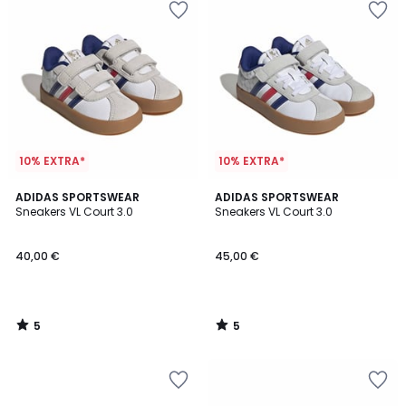
10% EXTRA*
10% EXTRA*
5
5
ADIDAS SPORTSWEAR
ADIDAS SPORTSWEAR
/
/
Sneakers VL Court 3.0
Sneakers VL Court 3.0
5
5
40,00 €
45,00 €
5
5
/
/
5
5