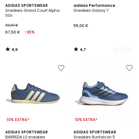
4,9
4,7
ADIDAS SPORTSWEAR
2
adidas Performance
/ 5
/ 5
Sneakers Grand Court Alpha
Sneakers Galaxy 7
Kleuren
00s
90,00 €
55,00 €
67,50 €
-25%
4,9
4,7
/
/
5
5
10% EXTRA*
10% EXTRA*
5
4,8
2
ADIDAS SPORTSWEAR
4
ADIDAS SPORTSWEAR
/
/ 5
BARREDA LO sneakers
Sneakers Runfalcon 5
Kleuren
Kleuren