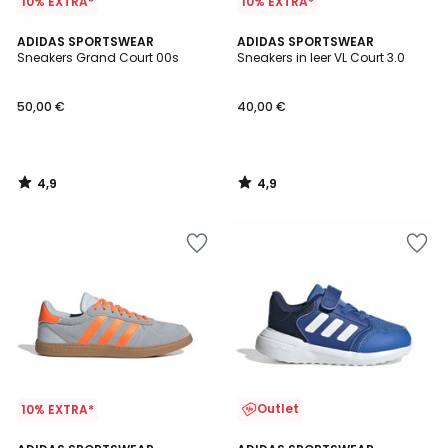
10% EXTRA*
10% EXTRA*
4,9
4,9
ADIDAS SPORTSWEAR
ADIDAS SPORTSWEAR
/ 5
/ 5
Sneakers Grand Court 00s
Sneakers in leer VL Court 3.0
50,00 €
40,00 €
4,9
4,9
/
/
5
5
Outlet
10% EXTRA*