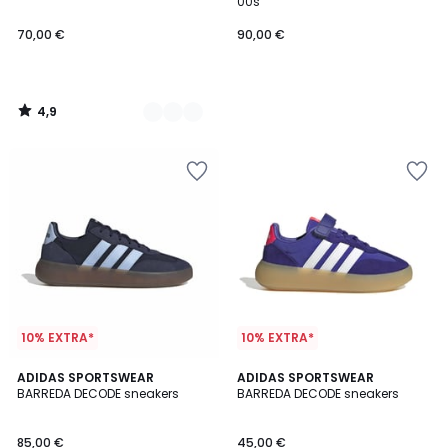
00s
70,00 €
90,00 €
4,9
/
5
10% EXTRA*
10% EXTRA*
4,8
4,9
ADIDAS SPORTSWEAR
2
ADIDAS SPORTSWEAR
/ 5
/ 5
BARREDA DECODE sneakers
BARREDA DECODE sneakers
Kleuren
85,00 €
45,00 €