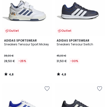
Outlet
Outlet
4,8
4,8
ADIDAS SPORTSWEAR
ADIDAS SPORTSWEAR
/ 5
/ 5
Sneakers Tensaur Sport Mickey
Sneakers Tensaur Switch
38,00 €
45,00 €
28,50 €
-25%
31,50 €
-30%
4,8
4,8
/
/
5
5