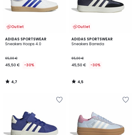
Outlet
Outlet
4,7
4,5
ADIDAS SPORTSWEAR
ADIDAS SPORTSWEAR
/ 5
/ 5
Sneakers Hoops 4.0
Sneakers Barreda
65,00 €
65,00 €
45,50 €
-30%
45,50 €
-30%
4,7
4,5
/
/
5
5