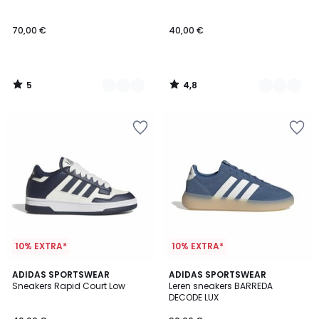
5
70,00 €
40,00 €
5
4,8
/
/
5
5
10% EXTRA*
10% EXTRA*
4,8
4,5
ADIDAS SPORTSWEAR
ADIDAS SPORTSWEAR
/ 5
/ 5
Sneakers Rapid Court Low
Leren sneakers BARREDA
DECODE LUX