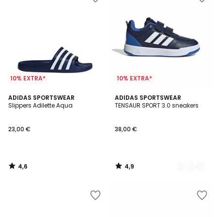
10% EXTRA*
10% EXTRA*
4,6
4,9
ADIDAS SPORTSWEAR
5
ADIDAS SPORTSWEAR
/ 5
/ 5
Slippers Adilette Aqua
TENSAUR SPORT 3.0 sneakers
Kleuren
23,00 €
38,00 €
4,6
4,9
/
/
5
5