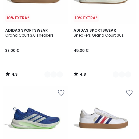
10% EXTRA*
10% EXTRA*
4,9
4,8
3
ADIDAS SPORTSWEAR
3
ADIDAS SPORTSWEAR
/ 5
/ 5
Grand Court 3.0 sneakers
Sneakers Grand Court 00s
Kleuren
Kleuren
38,00 €
45,00 €
4,9
4,8
/
/
5
5