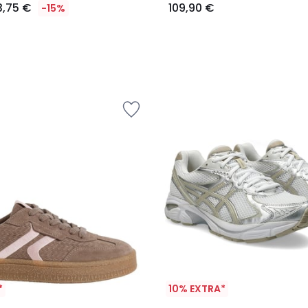
3,75 €
109,90 €
-15%
*
10% EXTRA*