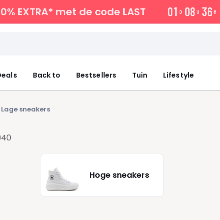
0
1
0
8
3
6
10% EXTRA*
met de code LAST
D
U
M
eals
Back to
Bestsellers
Tuin
Lifestyle
Lage sneakers
940
Hoge sneakers