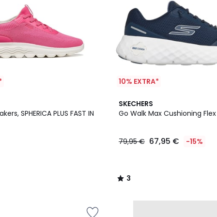
*
10% EXTRA*
3
SKECHERS
/
akers, SPHERICA PLUS FAST IN
Go Walk Max Cushioning Flex
5
67,95 €
79,95 €
-15%
3
/
5