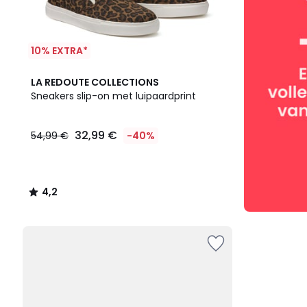
10% EXTRA*
4,2
LA REDOUTE COLLECTIONS
/ 5
Sneakers slip-on met luipaardprint
32,99 €
54,99 €
-40%
4,2
/
5