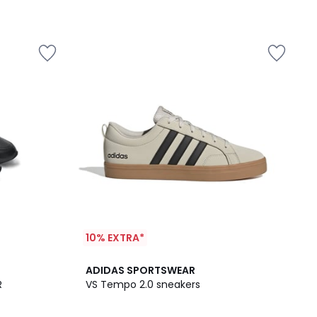
10% EXTRA*
4,7
ADIDAS SPORTSWEAR
/ 5
R
VS Tempo 2.0 sneakers