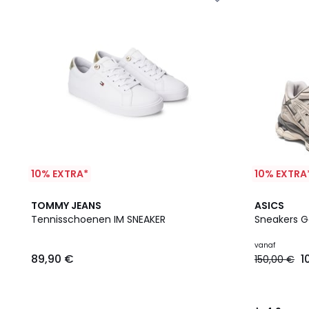
10% EXTRA*
10% EXTRA
2
4,9
TOMMY JEANS
ASICS
Kleuren
/ 5
Tennisschoenen IM SNEAKER
Sneakers 
vanaf
89,90 €
1
150,00 €