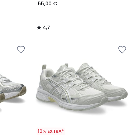
55,00 €
4,7
/
5
10% EXTRA*