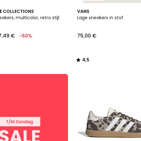
4,5
E COLLECTIONS
VANS
/ 5
kers, multicolor, retro stijl
Lage sneakers in stof
7,49 €
75,00 €
-50%
4,5
/
5