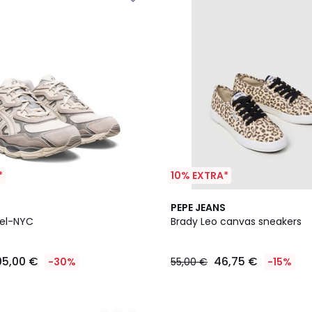
*
10% EXTRA*
PEPE JEANS
Gel-NYC
Brady Leo canvas sneakers
05,00 €
46,75 €
-30%
55,00 €
-15%