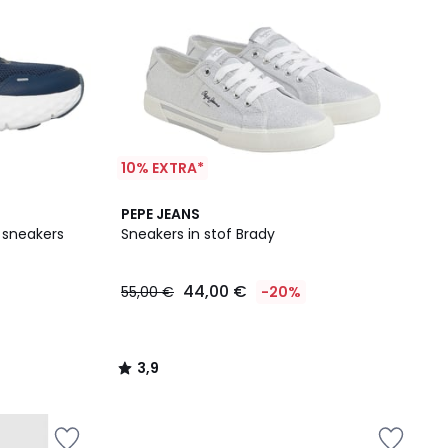
10% EXTRA*
3,9
PEPE JEANS
/ 5
 sneakers
Sneakers in stof Brady
44,00 €
55,00 €
-20%
3,9
/
5