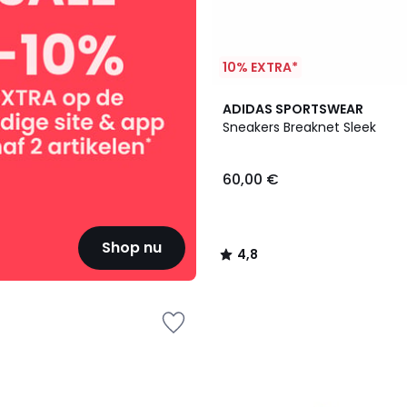
10% EXTRA*
4,8
ADIDAS SPORTSWEAR
/ 5
Sneakers Breaknet Sleek
60,00 €
Shop nu
4,8
/
5