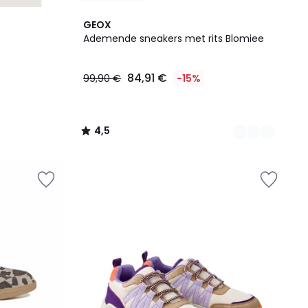
2
4,5
GEOX
Kleuren
/ 5
Ademende sneakers met rits Blomiee
84,91 €
99,90 €
-15%
4,5
/
5