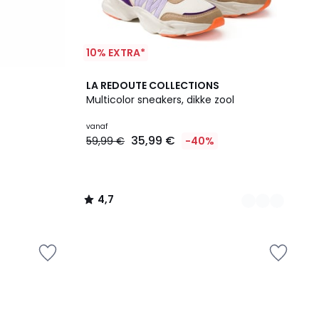
10% EXTRA*
2
4,7
LA REDOUTE COLLECTIONS
Kleuren
/ 5
Multicolor sneakers, dikke zool
vanaf
35,99 €
59,99 €
-40%
4,7
/
5