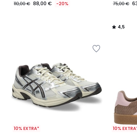
88,00 €
6
110,00 €
-20%
75,00 €
4,5
/
5
10% EXTRA*
10% EXTRA