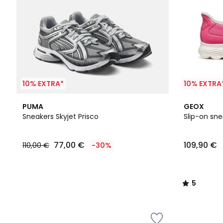
10% EXTRA*
10% EXTRA
5
PUMA
GEOX
/
Sneakers Skyjet Prisco
Slip-on sne
5
77,00 €
109,90 €
110,00 €
-30%
5
/
5