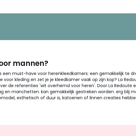
voor mannen?
 is een must-have voor herenkleedkamers: een gemakkelijk te d
fde voor kleding en zet je je kleedkamer vaak op zijn kop? La Red
er de referenties 'wit overhemd voor heren'. Door La Redoute 
g en manchetten. kan gemakkelijk gestreken worden. erg blij 
model, esthetisch of duur is, katoenen of linnen creaties hebb
Op