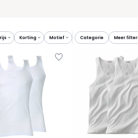
prijs
korting
motief
categorie
meer filte