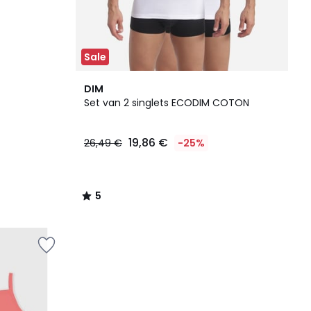
Sale
5
DIM
/
Set van 2 singlets ECODIM COTON
5
19,86 €
26,49 €
-25%
5
/
5