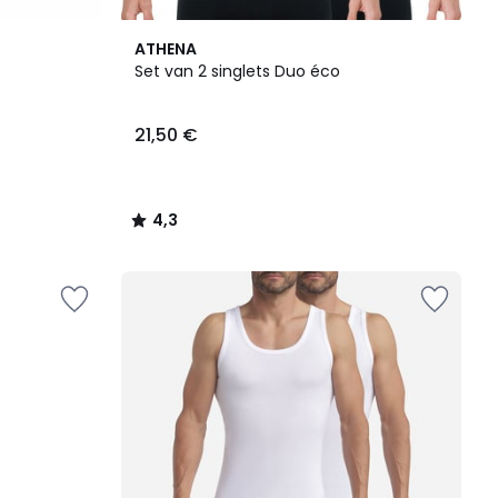
4,3
ATHENA
/ 5
Set van 2 singlets Duo éco
21,50 €
4,3
/
5