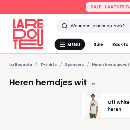
SALE : LAATSTE 
Zoeken
Laatst
Sale
Back to
MENU
Menu
bekeken
La
Redoute
La Redoute
T-shirts
Spencers
Heren hemdjes wit
Heren hemdjes wit
12
Off white
heren