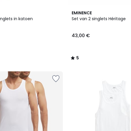
5
EMINENCE
/
inglets in katoen
Set van 2 singlets Héritage
5
43,00 €
5
/
5