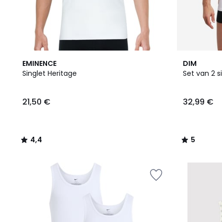
4,4
5
EMINENCE
DIM
/ 5
/
Singlet Heritage
Set van 2 s
5
21,50 €
32,99 €
4,4
5
/
/
5
5