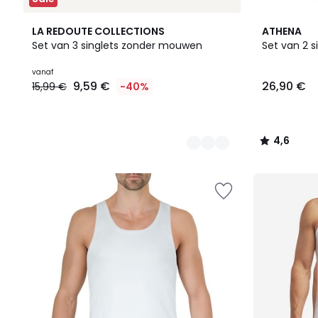
2
4,6
LA REDOUTE COLLECTIONS
ATHENA
Kleuren
/ 5
Set van 3 singlets zonder mouwen
Set van 2 s
Prijs
vanaf
9,59 €
26,90 €
15,99 €
-40%
vanaf
9,59
€
In
4,6
plaats
/
van
5
15,99
€
40%
korting
toegepast.