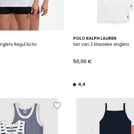
4,4
POLO RALPH LAUREN
/ 5
inglets Regul'Activ
Set van 2 klassieke singlets
50,00 €
4,4
/
5