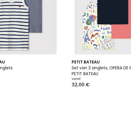
EAU
PETIT BATEAU
inglets
Set van 3 singlets, OPERA DE 
PETIT BATEAU
vanaf
32,00 €