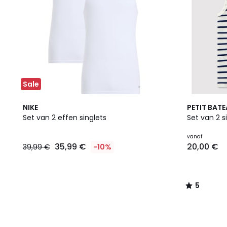
Sale
5
NIKE
PETIT BAT
/
Set van 2 effen singlets
Set van 2 s
5
vanaf
35,99 €
20,00 €
39,99 €
-10%
5
/
5