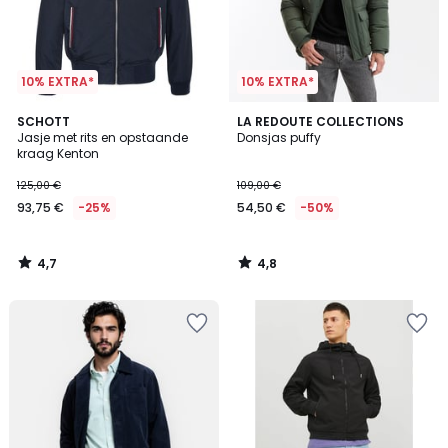
10% EXTRA*
10% EXTRA*
4,7
4,8
SCHOTT
LA REDOUTE COLLECTIONS
/ 5
/ 5
Jasje met rits en opstaande
Donsjas puffy
kraag Kenton
125,00 €
109,00 €
93,75 €
-25%
54,50 €
-50%
4,7
4,8
/
/
5
5