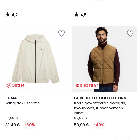
4,7
4,5
/
/
5
5
Outlet
10% EXTRA*
5
PUMA
2
LA REDOUTE COLLECTIONS
/
Windjack Essentiel
Korte gewatteerde donsjas,
Kleuren
5
mouwloos, tussenseizoen
vanaf
54,99 €
99,99 €
38,49 €
-30%
59,99 €
-40%