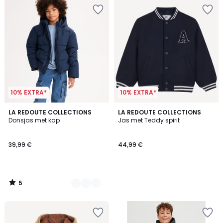
10% EXTRA*
10% EXTRA*
5
2
LA REDOUTE COLLECTIONS
LA REDOUTE COLLECTIONS
/
Donsjas met kap
Jas met Teddy spirit
Kleuren
5
39,99 €
44,99 €
5
/
5