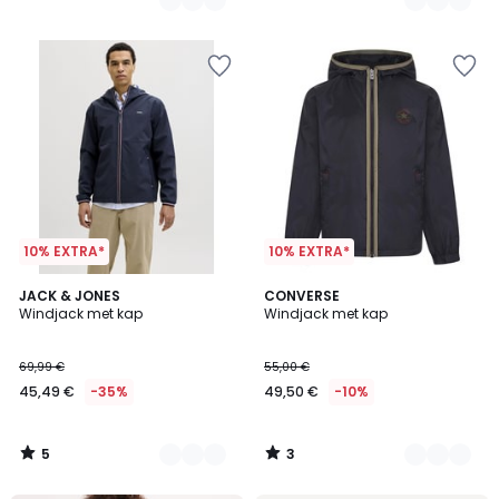
plaats
van
41,99
€
30%
korting
toegepast.
10% EXTRA*
10% EXTRA*
5
3
2
JACK & JONES
2
CONVERSE
/
/
Windjack met kap
Windjack met kap
Kleuren
Kleuren
5
5
69,99 €
55,00 €
45,49 €
-35%
49,50 €
-10%
5
3
/
/
5
5