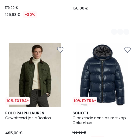
179,90 €
150,00 €
125,93 €
-30%
10% EXTRA*
10% EXTRA*
3,7
5
2
POLO RALPH LAUREN
2
SCHOTT
/ 5
/
Gewatteerd jasje Beaton
Glanzende donsjas met kap
Kleuren
Kleuren
5
Columbus
495,00 €
190,00 €