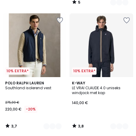
5
/
5
10% EXTRA*
10% EXTRA*
3,7
3,8
2
POLO RALPH LAUREN
11
K-WAY
/ 5
/ 5
Southland isolerend vest
LE VRAI CLAUDE 4.0 uniseks
Kleuren
Kleuren
windjack met kap
275,00 €
140,00 €
220,00 €
-20%
3,7
3,8
/
/
5
5