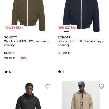
10% EXTRA*
10% EXTRA*
5
5
SCHOTT
SCHOTT
/
/
Windjack BLUSTER2 met sherpa
Windjack BLUSTER2 met sherpa
5
5
voering
voering
175,00 €
175,00 €
131,25 €
-25%
5
5
/
/
5
5