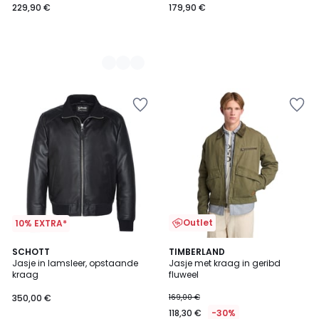
229,90 €
179,90 €
Outlet
10% EXTRA*
4,7
4,5
SCHOTT
TIMBERLAND
/ 5
/ 5
Jasje in lamsleer, opstaande
Jasje met kraag in geribd
kraag
fluweel
350,00 €
169,00 €
118,30 €
-30%