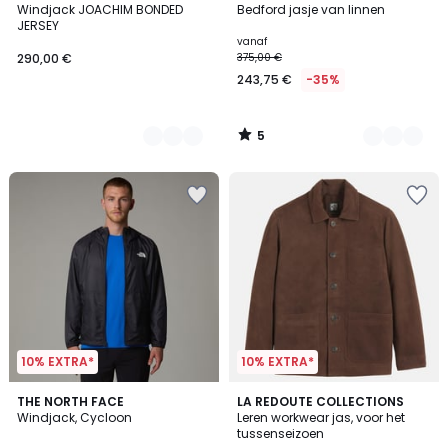
/
Windjack JOACHIM BONDED
Bedford jasje van linnen
Kleuren
Kleuren
5
JERSEY
vanaf
290,00 €
375,00 €
243,75 €
-35%
5
/
5
10% EXTRA*
10% EXTRA*
THE NORTH FACE
LA REDOUTE COLLECTIONS
Windjack, Cycloon
Leren workwear jas, voor het
tussenseizoen