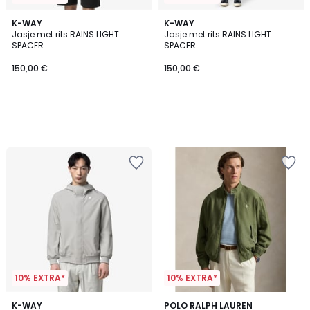
K-WAY
K-WAY
Jasje met rits RAINS LIGHT
Jasje met rits RAINS LIGHT
SPACER
SPACER
150,00 €
150,00 €
10% EXTRA*
10% EXTRA*
5
3
K-WAY
2
POLO RALPH LAUREN