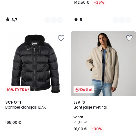
142,50 €
-25%
3,7
5
/
/
5
5
Outlet
10% EXTRA*
5
4
2
SCHOTT
2
LEVI'S
/
/
Bomber donsjas IDAK
Licht jasje met rits
Kleuren
Kleuren
5
5
vanaf
165,00 €
130,00 €
91,00 €
-30%