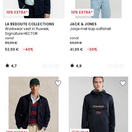
10% EXTRA*
10% EXTRA*
4,7
4,9
3
LA REDOUTE COLLECTIONS
2
JACK & JONES
/ 5
/ 5
Workwear vest in fluweel,
Jasje met kap softshell
Kleuren
Kleuren
Signature HECTOR
vanaf
vanaf
89,99 €
59,99 €
53,99 €
-40%
41,99 €
-30%
4,7
4,9
/
/
5
5