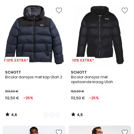
10% EXTRA*
10% EXTRA*
4,6
4,5
4
SCHOTT
SCHOTT
/ 5
/ 5
Bicolor donsjas met kap Utah 2
Bicolor donsjas met
Kleuren
opstaande kraag Utah
150,00 €
150,00 €
112,50 €
-25%
112,50 €
-25%
4,6
4,5
/
/
5
5