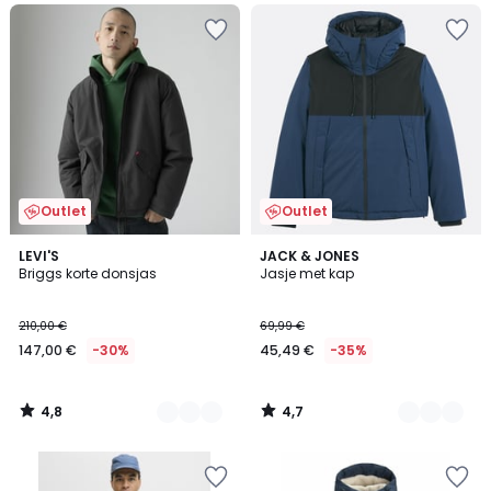
Outlet
Outlet
4,8
4,7
2
LEVI'S
2
JACK & JONES
/ 5
/ 5
Briggs korte donsjas
Jasje met kap
Kleuren
Kleuren
210,00 €
69,99 €
147,00 €
-30%
45,49 €
-35%
4,8
4,7
/
/
5
5