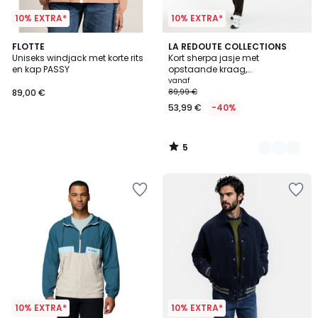
10% EXTRA*
10% EXTRA*
5
FLOTTE
2
LA REDOUTE COLLECTIONS
/
Uniseks windjack met korte rits
Kort sherpa jasje met
Kleuren
5
en kap PASSY
opstaande kraag,
tussenseizoen
vanaf
89,00 €
89,99 €
53,99 €
-40%
5
/
5
10% EXTRA*
10% EXTRA*