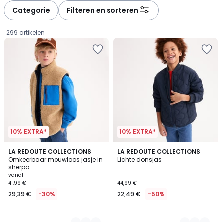
à
à
Categorie
Filteren en sorteren
gauche
droite
299 artikelen
10% EXTRA*
10% EXTRA*
2
LA REDOUTE COLLECTIONS
2
LA REDOUTE COLLECTIONS
Omkeerbaar mouwloos jasje in
Lichte donsjas
Kleuren
Kleuren
sherpa
Prijs
vanaf
41,99 €
44,99 €
vanaf
29,39 €
-30%
22,49 €
-50%
29,39
€
In