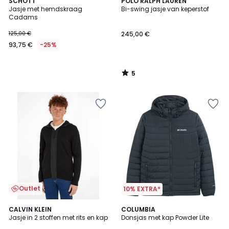
5
SCHOTT
POLO RALPH LAUREN
/
Jasje met hemdskraag
Bi-swing jasje van keperstof
5
Cadams
125,00 €
245,00 €
93,75 €
-25%
5
/
5
Outlet
10% EXTRA*
CALVIN KLEIN
2
COLUMBIA
Jasje in 2 stoffen met rits en kap
Donsjas met kap Powder Lite
Kleuren