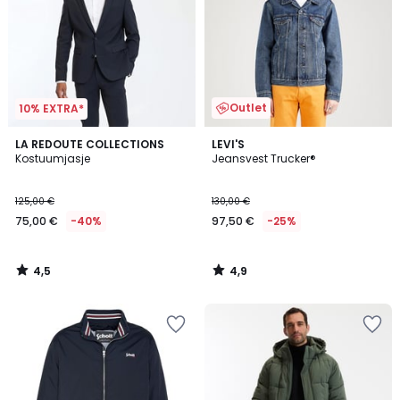
Outlet
10% EXTRA*
4,5
4,9
LA REDOUTE COLLECTIONS
LEVI'S
/ 5
/ 5
Kostuumjasje
Jeansvest Trucker®
125,00 €
130,00 €
75,00 €
-40%
97,50 €
-25%
4,5
4,9
/
/
5
5