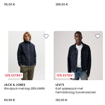
115,00 €
289,00 €
10% EXTRA*
10% EXTRA*
4,8
2
JACK & JONES
2
LEVI'S
/ 5
Windjack met kap, BENJAMIN
Kort spijkerjack met
Kleuren
Kleuren
hemdskraag, tussenseizoen
69,99 €
130,00 €