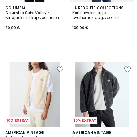
COLUMBIA
LA REDOUTE COLLECTIONS
Columbia Spire Valley™
Kort fluwelen jasje,
windjack met kap voor heren
overhemdkraag, voor het
tussenseizoen
70,00 €
109,00 €
10% EXTRA*
10% EXTRA*
5
AMERICAN VINTAGE
4
AMERICAN VINTAGE