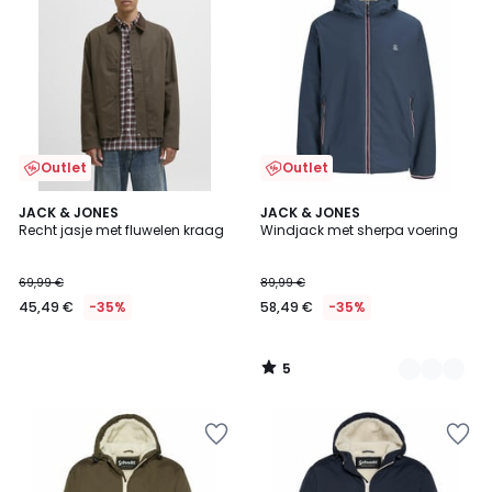
Outlet
Outlet
5
JACK & JONES
3
JACK & JONES
/
Recht jasje met fluwelen kraag
Windjack met sherpa voering
Kleuren
5
69,99 €
89,99 €
45,49 €
-35%
58,49 €
-35%
5
/
5