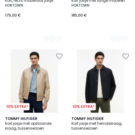
Kort, recht mouwloos jasje
Kort jasje met lange mouwen
Kleuren
Kleuren
HOKTOWN
HOKTOWN
175,00 €
185,00 €
10% EXTRA*
10% EXTRA*
2
TOMMY HILFIGER
TOMMY HILFIGER
Kort jasje met opstaande
Kort jasje met hemdskraag,
Kleuren
kraag, tussenseizoen
tussenseizoen