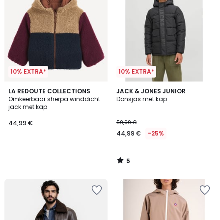
10% EXTRA*
10% EXTRA*
5
LA REDOUTE COLLECTIONS
JACK & JONES JUNIOR
/
Omkeerbaar sherpa winddicht
Donsjas met kap
5
jack met kap
44,99 €
59,99 €
44,99 €
-25%
5
/
5