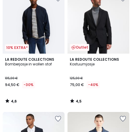
Outlet
10% EXTRA*
4,6
4,5
LA REDOUTE COLLECTIONS
LA REDOUTE COLLECTIONS
/ 5
/ 5
Bomberjasje in wollen stof
Kostuumjasje
135,00 €
125,00 €
94,50 €
-30%
75,00 €
-40%
4,6
4,5
/
/
5
5