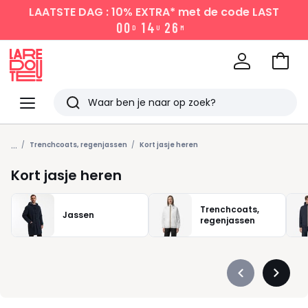
LAATSTE DAG : 10% EXTRA*
met de code LAST
0
0
1
4
2
6
D
U
M
Naar
het
La
winke
Redoute
Menu
Zoeken
Laatst
...
bekeken
Trenchcoats, regenjassen
Kort jasje heren
Kort jasje heren
Trenchcoats,
Jassen
regenjassen
Précédent
Suivan
-
-
défiler
défiler