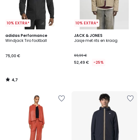
10% EXTRA*
10% EXTRA*
4,7
adidas Performance
JACK & JONES
/ 5
Windjack Tiro football
Jasje met rits en kraag
75,00 €
69,99 €
52,49 €
-25%
4,7
/
5