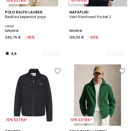
Outlet
10% EXTRA*
4,5
2
POLO RALPH LAUREN
2
NAPAPIJRI
/ 5
Bedford keperstof jasje
Vest Rainforest Pocket 2
Kleuren
Kleuren
vanaf
325,00 €
180,00 €
243,75 €
-25%
126,00 €
-30%
4,5
/
5
10% EXTRA*
10% EXTRA*