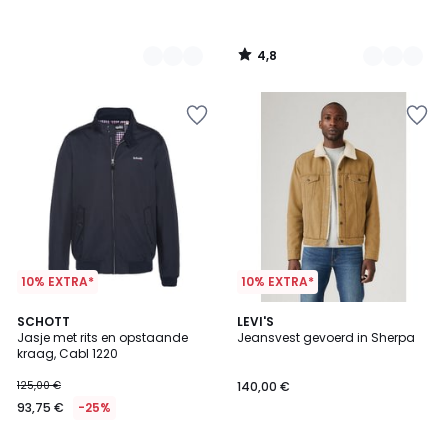
4,8
/
5
10% EXTRA*
10% EXTRA*
4,5
4,7
2
SCHOTT
3
LEVI'S
/ 5
/ 5
Jasje met rits en opstaande
Jeansvest gevoerd in Sherpa
Kleuren
Kleuren
kraag, Cabl 1220
125,00 €
140,00 €
93,75 €
-25%