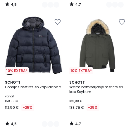
4,5
4,7
/
/
5
5
10% EXTRA*
10% EXTRA*
4,5
4,7
3
SCHOTT
SCHOTT
/ 5
/ 5
Donsjas met rits en kap Idaho 2
Warm bomberjasje met rits en
Kleuren
kap Keyburn
vanaf
150,00 €
185,00 €
112,50 €
-25%
138,75 €
-25%
4,5
4,7
/
/
5
5