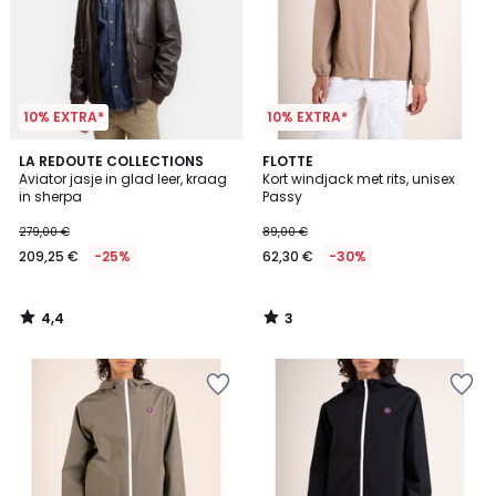
10% EXTRA*
10% EXTRA*
4,4
3
LA REDOUTE COLLECTIONS
FLOTTE
/ 5
/
Aviator jasje in glad leer, kraag
Kort windjack met rits, unisex
5
in sherpa
Passy
279,00 €
89,00 €
209,25 €
-25%
62,30 €
-30%
4,4
3
/
/
5
5