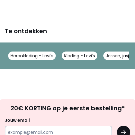
Te ontdekken
Herenkleding - Levi's
Kleding - Levi's
Jassen, jasjes 
Op
20€ KORTING op je eerste bestelling*
zoek
naar
Jouw email
inspiratie
OK
en
!