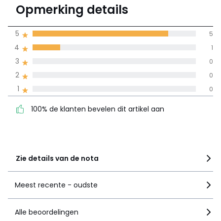
4,8
Opmerking details
(6)
gemiddelde bereikt
5
5
door alle landen
4
1
3
0
100% gecertificeerde beoordelingen,
La Redoute zet zich in
2
0
100% de klanten bevelen
5
5
1
0
dit artikel aan
4
1
100% de klanten bevelen dit artikel aan
3
0
2
0
1
0
Zie details van de nota
Meest recente - oudste
Alle beoordelingen