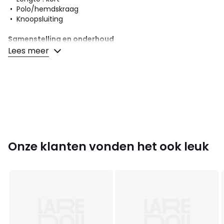
• Polo/hemdskraag
• Knoopsluiting
Samenstelling en onderhoud
• 100% katoen
Lees meer
• Onderhoud : zie etiket
Kleuren
Wash it out rinse, Berk Night
Maten
S, M, L, XL, XXL
Onze klanten vonden het ook leuk