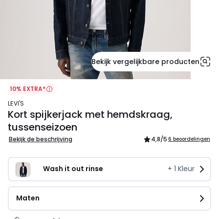
Bekijk vergelijkbare producten
10% EXTRA*
LEVI'S
Kort spijkerjack met hemdskraag,
tussenseizoen
Bekijk de beschrijving
4,8
/5
6 beoordelingen
Wash it out rinse
+
1
Kleur
Maten