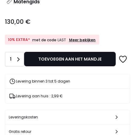
Matengids
130,00
130,00 €
€.
10%
10% EXTRA*
Meer bekijken
met de code
LAST
EXTRA*
met
de
Aantal
1
TOEVOEGEN AAN HET MANDJE
code
LAST
Levering binnen 3 tot 5 dagen
Levering aan huis :
2,99 €
Leveringskosten
Gratis retour