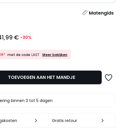
l
Matengids
41,99 €
-30%
10%
RA*
Meer bekijken
met de code
LAST
EXTRA*
met
de
code
TOEVOEGEN AAN HET MANDJE
LAST
t.
ering binnen 3 tot 5 dagen
ngskosten
Gratis retour