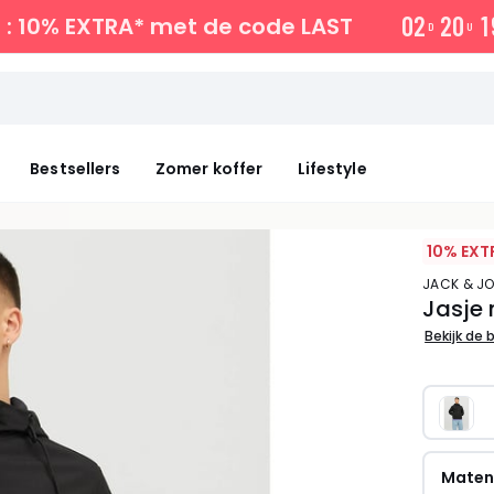
0
2
2
0
1
: 10% EXTRA*
met de code LAST
D
U
Bestsellers
Zomer koffer
Lifestyle
10% EXT
JACK & J
Jasje 
Bekijk de 
Mate