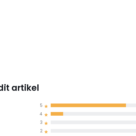
t artikel
5
4
3
2