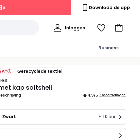
9
Download de app
M
Mijn
Inloggen
Kijk
Naar
profiel
mijn
het
wishlist
winkelma
Business
RA*
Gerecyclede textiel
ONES
met kap softshell
beschrijving
4,9
/5
7 beoordelingen
Zwart
+
1
Kleur
n