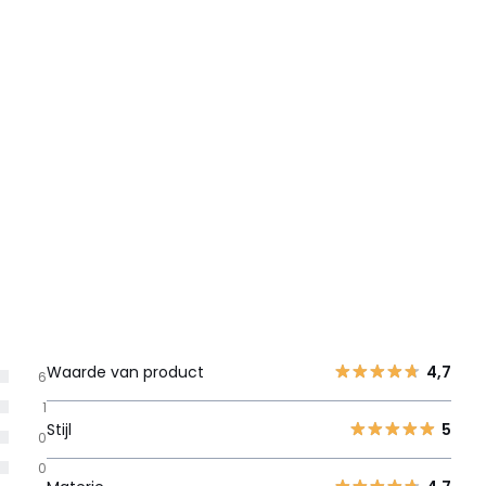
Waarde van product
4,7
6
1
Stijl
5
0
0