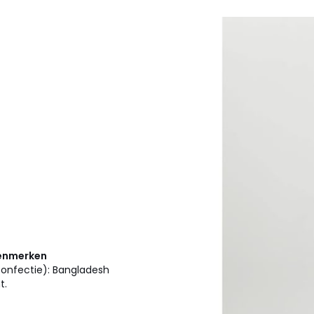
kenmerken
confectie): Bangladesh
t.