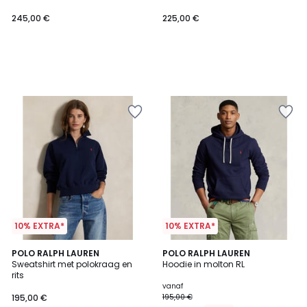
245,00 €
225,00 €
10% EXTRA*
10% EXTRA*
4,4
POLO RALPH LAUREN
4
POLO RALPH LAUREN
/ 5
Sweatshirt met polokraag en
Hoodie in molton RL
Kleuren
rits
vanaf
195,00 €
195,00 €