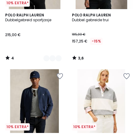
10% EXTRA*
4
3,6
2
POLO RALPH LAUREN
POLO RALPH LAUREN
/
/ 5
Dubbelgebreid sportjasje
Dubbel gebreide trui
Kleuren
5
215,00 €
185,00 €
157,25 €
-15%
4
3,6
/
/
5
5
10% EXTRA*
10% EXTRA*