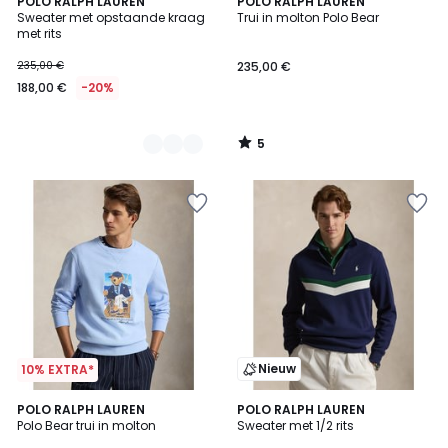
5
2
POLO RALPH LAUREN
POLO RALPH LAUREN
/
Sweater met opstaande kraag
Trui in molton Polo Bear
Kleuren
5
met rits
235,00 €
235,00 €
188,00 €
-20%
5
/
5
Nieuw
10% EXTRA*
POLO RALPH LAUREN
POLO RALPH LAUREN
Polo Bear trui in molton
Sweater met 1/2 rits