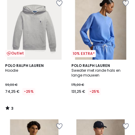
Outlet
10% EXTRA*
3
POLO RALPH LAUREN
POLO RALPH LAUREN
/
Hoodie
Sweater met ronde hals en
5
lange mouwen
99,00 €
175,00 €
74,25 €
-25%
131,25 €
-25%
3
/
5