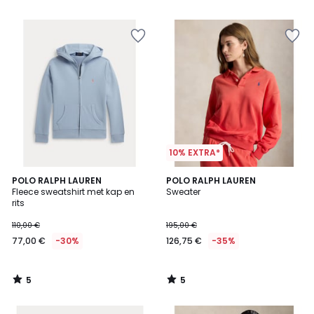
5
10% EXTRA*
5
5
POLO RALPH LAUREN
POLO RALPH LAUREN
/
/
Fleece sweatshirt met kap en
Sweater
5
5
rits
110,00 €
195,00 €
77,00 €
-30%
126,75 €
-35%
5
5
/
/
5
5