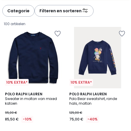
défiler
défiler
à
à
Categorie
Filteren en sorteren
gauche
droite
100 artikelen
10% EXTRA*
10% EXTRA*
4
5
3
POLO RALPH LAUREN
POLO RALPH LAUREN
/
/
Sweater in molton van mixed
Polo Bear sweatshirt, ronde
Kleuren
5
5
katoen
hals, molton
85,50
95,00 €
125,00 €
€
85,50 €
-10%
75,00 €
-40%
In
plaats