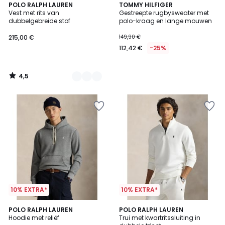
4,5
2
POLO RALPH LAUREN
TOMMY HILFIGER
/ 5
Vest met rits van
Gestreepte rugbysweater met
Kleuren
dubbelgebreide stof
polo-kraag en lange mouwen
215,00 €
149,90 €
112,42 €
-25%
4,5
/
5
10% EXTRA*
10% EXTRA*
POLO RALPH LAUREN
POLO RALPH LAUREN
Hoodie met reliëf
Trui met kwartritssluiting in