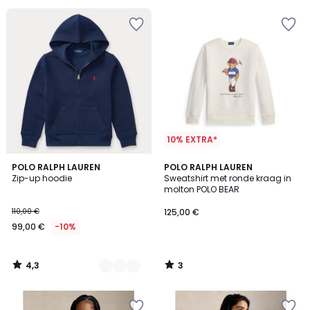
10% EXTRA*
4,3
3
2
POLO RALPH LAUREN
POLO RALPH LAUREN
/ 5
/
Zip-up hoodie
Sweatshirt met ronde kraag in
Kleuren
5
molton POLO BEAR
110,00 €
125,00 €
99,00 €
-10%
4,3
3
/
/
5
5