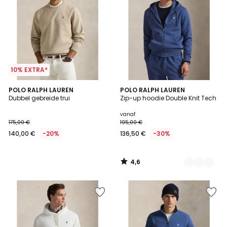
10% EXTRA*
4,6
POLO RALPH LAUREN
4
POLO RALPH LAUREN
/ 5
Dubbel gebreide trui
Zip-up hoodie Double Knit Tech
Kleuren
vanaf
175,00 €
195,00 €
140,00 €
-20%
136,50 €
-30%
4,6
/
5