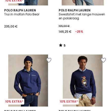
10% EXTRA*
5
POLO RALPH LAUREN
POLO RALPH LAUREN
/
Trui in molton Polo Bear
Sweatshirt met lange mouwen
5
en polokraag
235,00 €
195,00 €
146,25 €
-25%
5
/
5
10% EXTRA*
10% EXTRA*