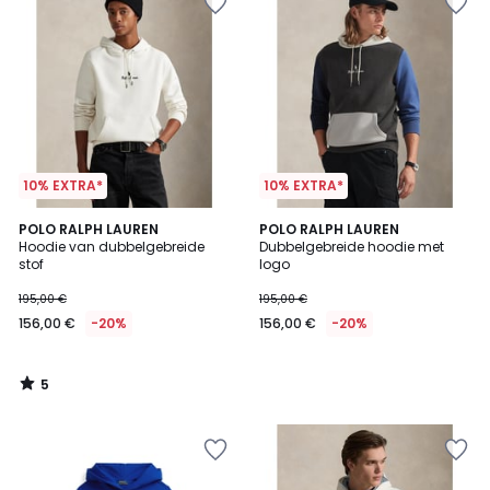
10% EXTRA*
10% EXTRA*
5
POLO RALPH LAUREN
POLO RALPH LAUREN
/
Hoodie van dubbelgebreide
Dubbelgebreide hoodie met
5
stof
logo
195,00 €
195,00 €
156,00 €
-20%
156,00 €
-20%
5
/
5