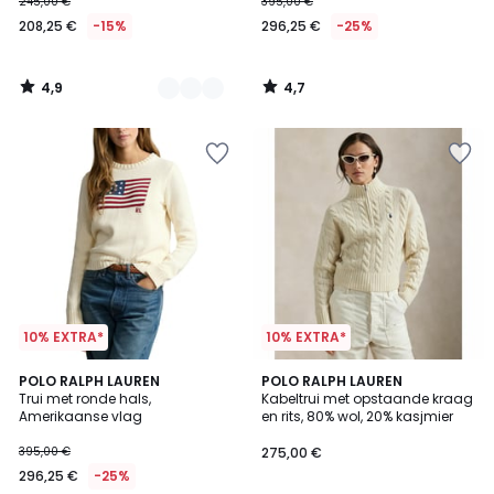
245,00 €
395,00 €
208,25 €
-15%
296,25 €
-25%
4,9
4,7
/
/
5
5
10% EXTRA*
10% EXTRA*
4,2
POLO RALPH LAUREN
2
POLO RALPH LAUREN
/ 5
Trui met ronde hals,
Kabeltrui met opstaande kraag
Kleuren
Amerikaanse vlag
en rits, 80% wol, 20% kasjmier
395,00 €
275,00 €
296,25 €
-25%