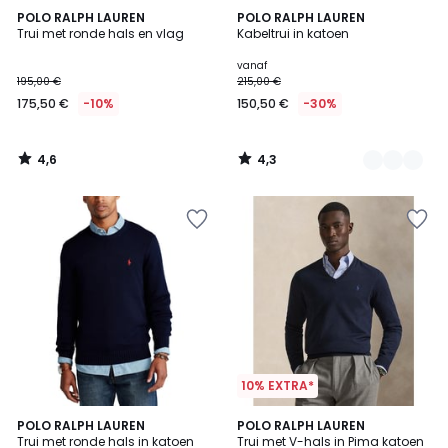
4,6
4,3
POLO RALPH LAUREN
6
POLO RALPH LAUREN
/ 5
/ 5
Trui met ronde hals en vlag
Kabeltrui in katoen
Kleuren
vanaf
195,00 €
215,00 €
175,50 €
-10%
150,50 €
-30%
4,6
4,3
/
/
5
5
10% EXTRA*
4,4
4,6
4
POLO RALPH LAUREN
2
POLO RALPH LAUREN
/ 5
/ 5
Trui met ronde hals in katoen
Trui met V-hals in Pima katoen
Kleuren
Kleuren