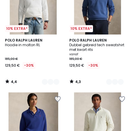
10% EXTRA*
10% EXTRA*
4,4
4,3
2
POLO RALPH LAUREN
2
POLO RALPH LAUREN
/ 5
/ 5
Hoodie in molton RL
Dubbel gebreid tech sweatshirt
Kleuren
Kleuren
met kwart rits
vanaf
185,00 €
185,00 €
129,50 €
-30%
129,50 €
-30%
4,4
4,3
/
/
5
5