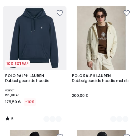
5
5
10% EXTRA*
5
5
POLO RALPH LAUREN
6
POLO RALPH LAUREN
/
Dubbel gebreide hoodie
Dubbelgebreide hoodie met rits
Kleuren
Kleuren
5
vanaf
195,00 €
200,00 €
175,50 €
-10%
5
/
5