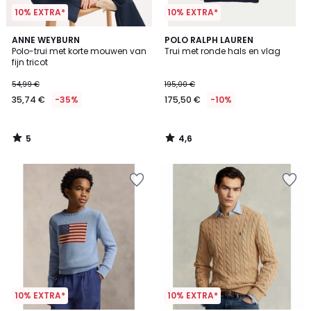
10% EXTRA*
10% EXTRA*
5
4,6
ANNE WEYBURN
POLO RALPH LAUREN
/
/ 5
Polo-trui met korte mouwen van
Trui met ronde hals en vlag
5
fijn tricot
54,99 €
195,00 €
35,74 €
-35%
175,50 €
-10%
5
4,6
/
/
5
5
10% EXTRA*
10% EXTRA*