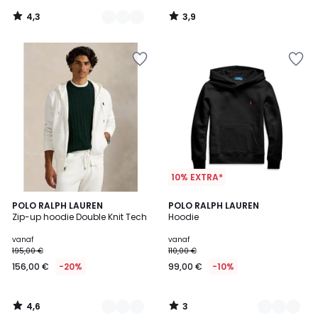
4,3
3,9
/
/
5
5
10% EXTRA*
4,6
3
2
POLO RALPH LAUREN
4
POLO RALPH LAUREN
/ 5
/
Zip-up hoodie Double Knit Tech
Hoodie
Kleuren
Kleuren
5
vanaf
vanaf
195,00 €
110,00 €
156,00 €
-20%
99,00 €
-10%
4,6
3
/
/