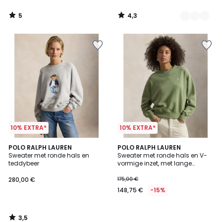
5
4,3
/
/
5
5
10% EXTRA*
10% EXTRA*
3,5
POLO RALPH LAUREN
POLO RALPH LAUREN
/ 5
Sweater met ronde hals en
Sweater met ronde hals en V-
teddybeer
vormige inzet, met lange
mouwen
280,00 €
175,00 €
148,75 €
-15%
3,5
/