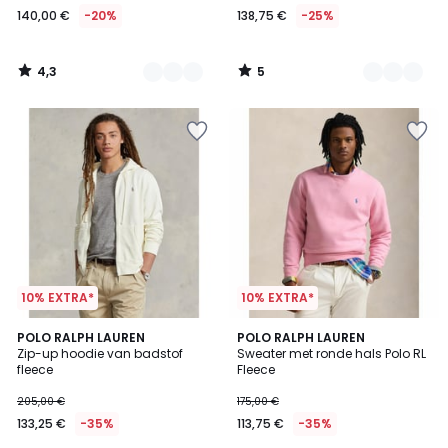
140,00 €
-20%
138,75 €
-25%
4,3
5
/
/
5
5
10% EXTRA*
10% EXTRA*
5
4,3
POLO RALPH LAUREN
2
POLO RALPH LAUREN
/
/ 5
Zip-up hoodie van badstof
Sweater met ronde hals Polo RL
Kleuren
5
fleece
Fleece
205,00 €
175,00 €
133,25 €
-35%
113,75 €
-35%