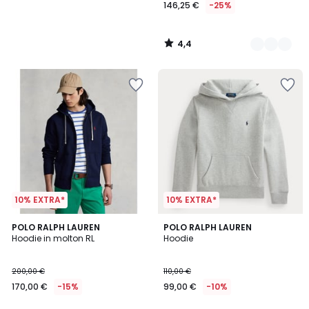
146,25 €
-25%
4,4
/
5
10% EXTRA*
10% EXTRA*
4,3
3,9
3
POLO RALPH LAUREN
POLO RALPH LAUREN
/ 5
/ 5
Hoodie in molton RL
Hoodie
Kleuren
200,00 €
110,00 €
170,00 €
-15%
99,00 €
-10%