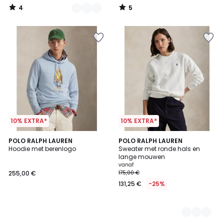
van
4
5
95,00
/
/
5
5
€
10%
korting
toegepast.
10% EXTRA*
10% EXTRA*
POLO RALPH LAUREN
3
POLO RALPH LAUREN
Hoodie met berenlogo
Sweater met ronde hals en
Kleuren
lange mouwen
vanaf
255,00 €
175,00 €
131,25 €
-25%