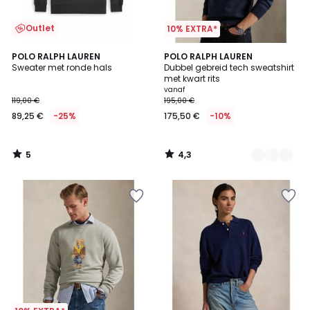
Outlet
10% EXTRA*
5
4,3
POLO RALPH LAUREN
5
POLO RALPH LAUREN
/
/ 5
Sweater met ronde hals
Dubbel gebreid tech sweatshirt
Kleuren
5
met kwart rits
vanaf
119,00 €
195,00 €
89,25 €
-25%
175,50 €
-10%
5
4,3
/
/
5
5