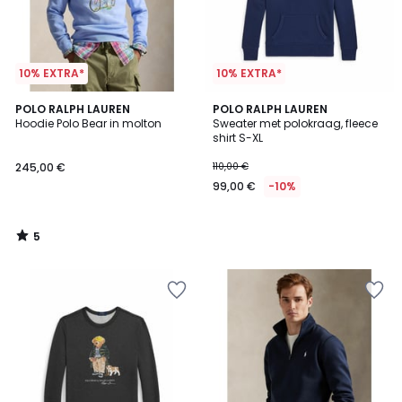
10% EXTRA*
10% EXTRA*
5
POLO RALPH LAUREN
POLO RALPH LAUREN
/
Hoodie Polo Bear in molton
Sweater met polokraag, fleece
5
shirt S-XL
245,00 €
110,00 €
99,00 €
-10%
5
/
5