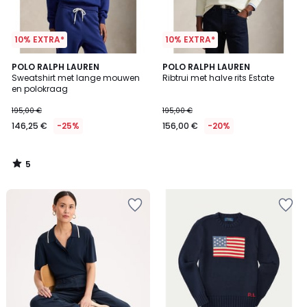
10% EXTRA*
10% EXTRA*
5
POLO RALPH LAUREN
POLO RALPH LAUREN
/
Sweatshirt met lange mouwen
Ribtrui met halve rits Estate
5
en polokraag
195,00 €
195,00 €
146,25 €
-25%
156,00 €
-20%
5
/
5