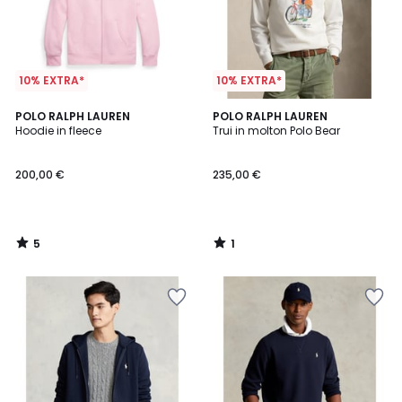
10% EXTRA*
10% EXTRA*
5
1
POLO RALPH LAUREN
POLO RALPH LAUREN
/
/
Hoodie in fleece
Trui in molton Polo Bear
5
5
200,00 €
235,00 €
5
1
/
/
5
5