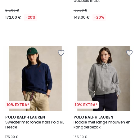
dubbele tricot
215,00 €
185,00 €
172,00 €
-20%
148,00 €
-20%
10% EXTRA*
10% EXTRA*
4,3
5
2
POLO RALPH LAUREN
2
POLO RALPH LAUREN
/ 5
/
Sweater met ronde hals Polo RL
Hoodie met lange mouwen en
Kleuren
Kleuren
5
Fleece
kangoeroezak
175,00 €
185,00 €