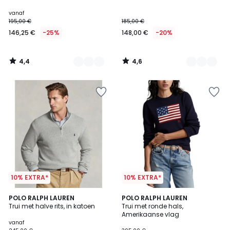
vanaf
195,00 €
185,00 €
146,25 €
-25%
148,00 €
-20%
4,4
4,6
/
/
5
5
10% EXTRA*
10% EXTRA*
4,9
4,7
3
POLO RALPH LAUREN
POLO RALPH LAUREN
/ 5
/ 5
Trui met halve rits, in katoen
Trui met ronde hals,
Kleuren
Amerikaanse vlag
vanaf