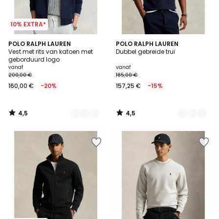
10% EXTRA*
4,5
4,5
3
POLO RALPH LAUREN
2
POLO RALPH LAUREN
/ 5
/ 5
Vest met rits van katoen met
Dubbel gebreide trui
Kleuren
Kleuren
geborduurd logo
vanaf
vanaf
200,00 €
185,00 €
160,00 €
-20%
157,25 €
-15%
4,5
4,5
/
/
5
5