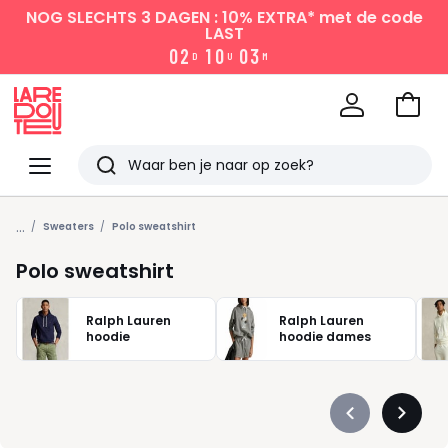
NOG SLECHTS 3 DAGEN : 10% EXTRA*
met de code
LAST
0
2
1
0
0
3
D
U
M
Naar
het
La
winke
Redoute
Menu
Zoeken
Laatst
...
bekeken
Sweaters
Polo sweatshirt
Polo sweatshirt
Ralph Lauren
Ralph Lauren
hoodie
hoodie dames
Précédent
Suivan
-
-