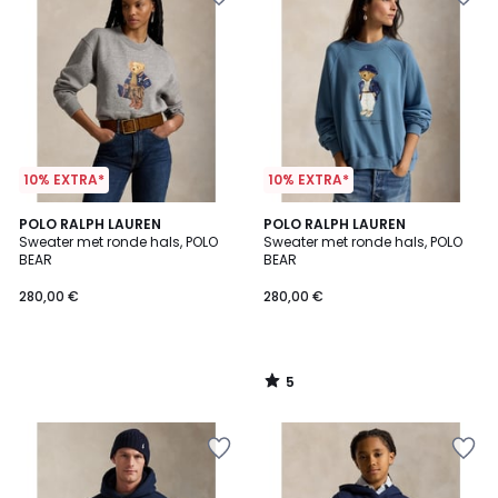
10% EXTRA*
10% EXTRA*
5
POLO RALPH LAUREN
POLO RALPH LAUREN
/
Sweater met ronde hals, POLO
Sweater met ronde hals, POLO
5
BEAR
BEAR
280,00 €
280,00 €
5
/
5