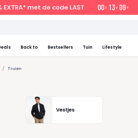
0
0
1
3
0
9
% EXTRA*
met de code LAST
D
U
M
eals
Back to
Bestsellers
Tuin
Lifestyle
Truien
Vestjes