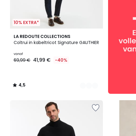
10% EXTRA*
3
4,5
LA REDOUTE COLLECTIONS
Kleuren
/ 5
Coltrui in kabeltricot Signature GAUTHIER
vanaf
41,99 €
69,99 €
-40%
4,5
/
5