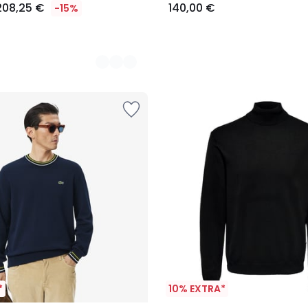
208,25 €
140,00 €
-15%
*
10% EXTRA*