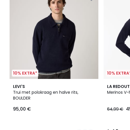
10% EXTRA*
10% EXTRA
2
4,5
LEVI'S
LA REDOUT
Kleuren
/ 5
Trui met polokraag en halve rits,
Merinos V-h
BOULDER
95,00 €
4
64,99 €