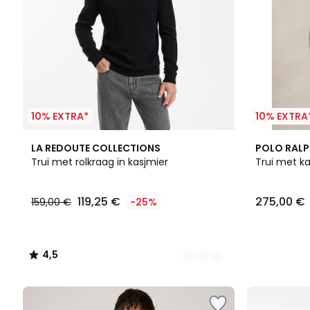
10% EXTRA*
10% EXTRA
3
4,5
2
LA REDOUTE COLLECTIONS
POLO RALP
Kleuren
/ 5
Kleuren
Trui met rolkraag in kasjmier
Trui met ka
119,25 €
275,00 €
159,00 €
-25%
4,5
/
5