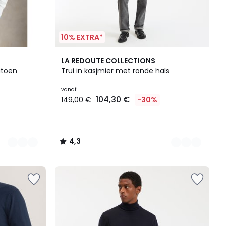
10% EXTRA*
3
4,3
LA REDOUTE COLLECTIONS
Kleuren
/ 5
katoen
Trui in kasjmier met ronde hals
vanaf
104,30 €
149,00 €
-30%
4,3
/
5