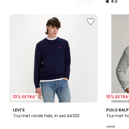
4,5
/
5
10% EXTRA*
10% EXTRA
3
3,8
3
4,9
LEVI'S
POLO RALP
Kleuren
/ 5
Kleuren
/ 5
Trui met ronde hals, in wol A4320
Trui met ha
vanaf