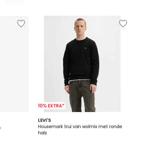
10% EXTRA*
4,8
LEVI'S
/ 5
,
Housemark trui van wolmix met ronde
hals