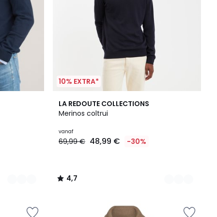
10% EXTRA*
4
4,7
LA REDOUTE COLLECTIONS
Kleuren
/ 5
Merinos coltrui
vanaf
48,99 €
69,99 €
-30%
4,7
/
5