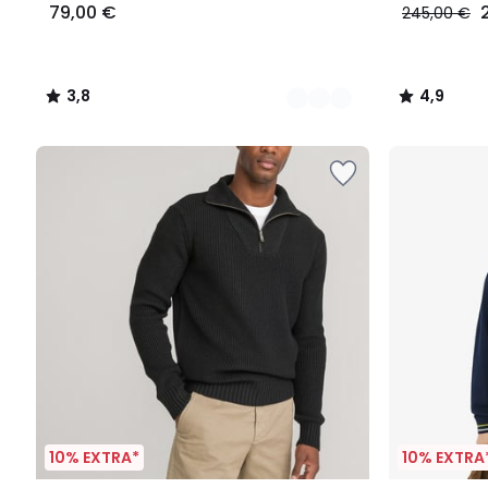
79,00 €
245,00 €
3,8
4,9
/
/
5
5
10% EXTRA*
10% EXTRA