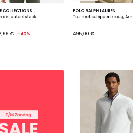
E COLLECTIONS
POLO RALPH LAUREN
ui in patentsteek
Trui met schipperskraag, Am
2,99 €
495,00 €
-40%