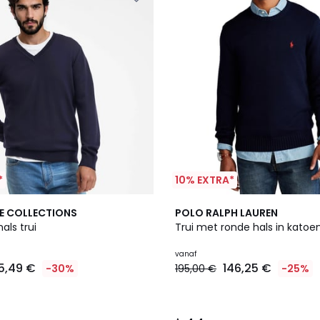
*
10% EXTRA*
4
4,4
E COLLECTIONS
POLO RALPH LAUREN
Kleuren
/ 5
als trui
Trui met ronde hals in katoe
vanaf
5,49 €
146,25 €
-30%
195,00 €
-25%