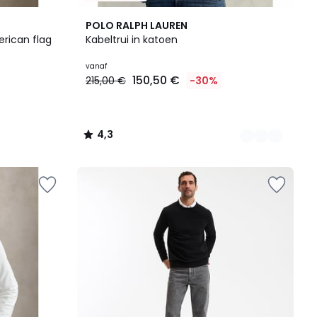
6
4,3
POLO RALPH LAUREN
Kleuren
/ 5
erican flag
Kabeltrui in katoen
vanaf
150,50 €
215,00 €
-30%
4,3
/
5