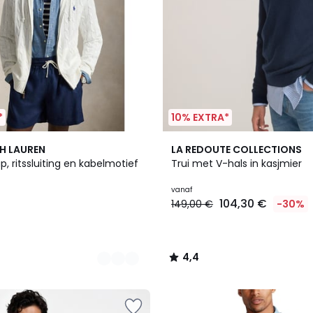
*
10% EXTRA*
2
4,4
H LAUREN
LA REDOUTE COLLECTIONS
Kleuren
/ 5
p, ritssluiting en kabelmotief
Trui met V-hals in kasjmier
vanaf
104,30 €
149,00 €
-30%
4,4
/
5