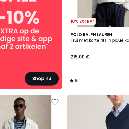
10% EXTRA*
4
5
POLO RALPH LAUREN
Kleuren
/
Trui met korte rits in piqué 
5
215,00 €
Shop nu
5
/
5