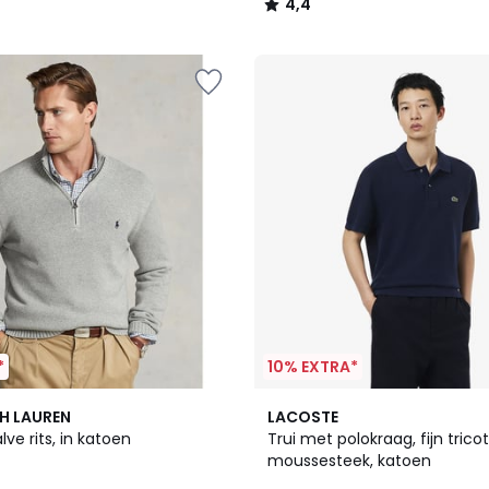
4,4
/
5
*
10% EXTRA*
2
H LAUREN
LACOSTE
Kleuren
lve rits, in katoen
Trui met polokraag, fijn tricot
moussesteek, katoen