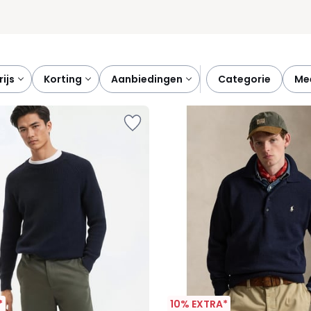
prijs
korting
aanbiedingen
categorie
m
*
10% EXTRA*