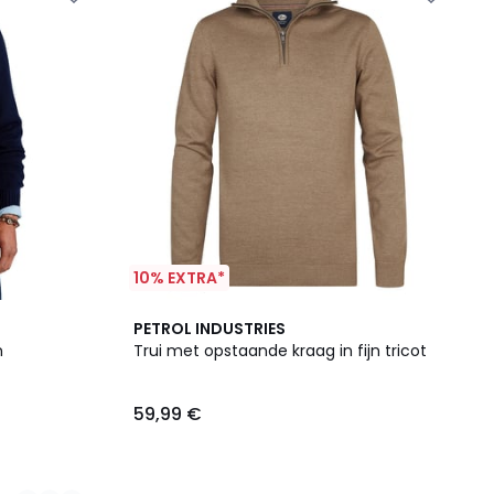
10% EXTRA*
PETROL INDUSTRIES
n
Trui met opstaande kraag in fijn tricot
59,99 €