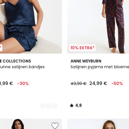
*
10% EXTRA*
4,8
E COLLECTIONS
ANNE WEYBURN
/ 5
dunne satijnen bandjes
Satijnen pyjama met bloeme
0,99 €
24,99 €
-30%
49,99 €
-50%
4,8
/
5