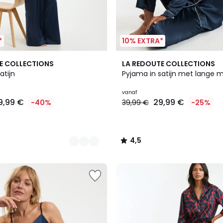
*
10% EXTRA*
2
4,5
E COLLECTIONS
LA REDOUTE COLLECTIONS
Kleuren
/ 5
atijn
Pyjama in satijn met lange
vanaf
9,99 €
29,99 €
-40%
39,99 €
-25%
4,5
/
5