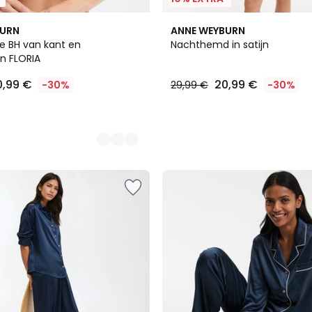
BURN
ANNE WEYBURN
 BH van kant en
Nachthemd in satijn
jn FLORIA
0,99 €
20,99 €
-30%
29,99 €
-30%