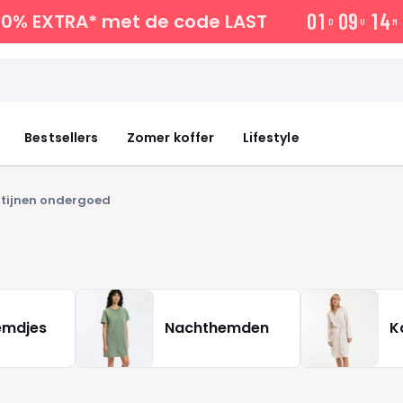
0
1
0
9
1
4
10% EXTRA*
met de code LAST
D
U
M
Bestsellers
Zomer koffer
Lifestyle
tijnen ondergoed
emdjes
Nachthemden
K