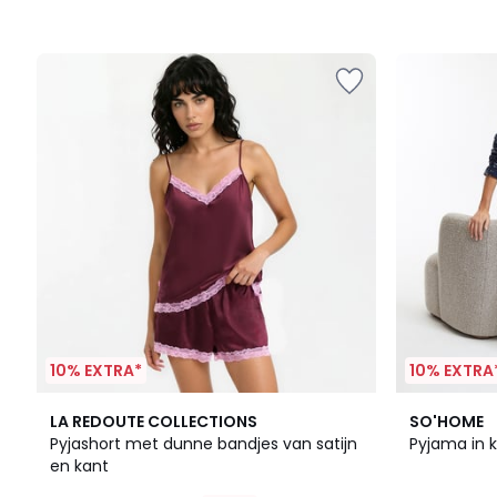
10% EXTRA*
10% EXTRA
4,2
LA REDOUTE COLLECTIONS
SO'HOME
/ 5
Pyjashort met dunne bandjes van satijn
Pyjama in k
en kant