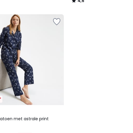
4,6
/
5
*
atoen met astrale print