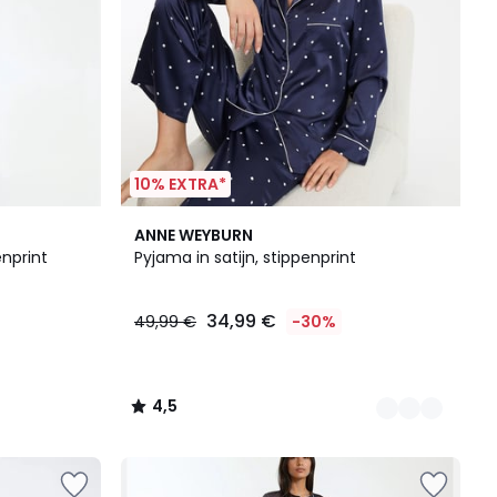
10% EXTRA*
2
4,5
ANNE WEYBURN
Kleuren
/ 5
nprint
Pyjama in satijn, stippenprint
34,99 €
49,99 €
-30%
4,5
/
5