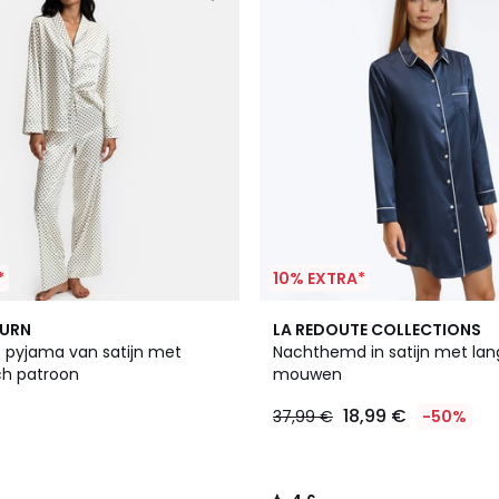
*
10% EXTRA*
4,6
BURN
LA REDOUTE COLLECTIONS
/ 5
 pyjama van satijn met
Nachthemd in satijn met lan
h patroon
mouwen
18,99 €
37,99 €
-50%