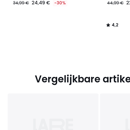
24,49 €
2
34,99 €
-30%
44,99 €
4,2
/
5
Vergelijkbare artik