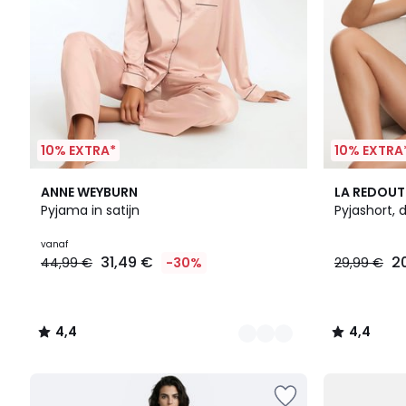
10% EXTRA*
10% EXTRA
3
4,4
2
4,4
ANNE WEYBURN
LA REDOUT
Kleuren
/ 5
Kleuren
/ 5
Pyjama in satijn
Pyjashort, 
vanaf
31,49 €
2
44,99 €
-30%
29,99 €
4,4
4,4
/
/
5
5