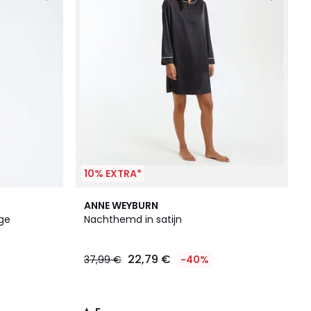
10% EXTRA*
5
ANNE WEYBURN
/
ge
Nachthemd in satijn
5
22,79 €
37,99 €
-40%