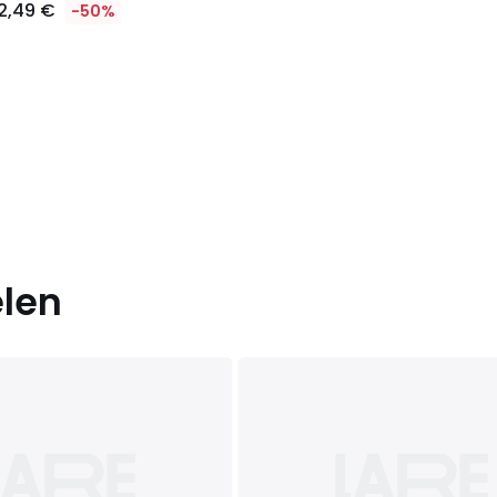
2,49 €
-50%
elen