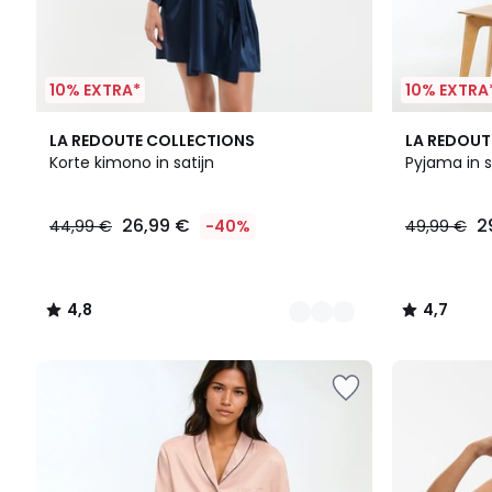
10% EXTRA*
10% EXTRA
2
4,8
2
4,7
LA REDOUTE COLLECTIONS
LA REDOUT
Kleuren
/ 5
Kleuren
/ 5
Korte kimono in satijn
Pyjama in s
26,99 €
2
44,99 €
-40%
49,99 €
4,8
4,7
/
/
5
5