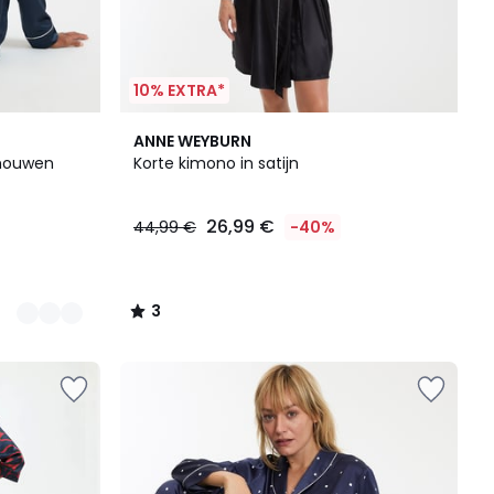
10% EXTRA*
3
ANNE WEYBURN
/
 mouwen
Korte kimono in satijn
5
26,99 €
44,99 €
-40%
3
/
5