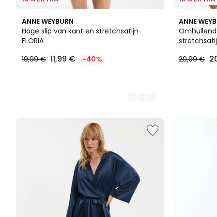
2
2
ANNE WEYBURN
ANNE WEY
Kleuren
Kleuren
Hoge slip van kant en stretchsatijn
Omhullende
FLORIA
stretchsati
11,99
11,99 €
2
19,99 €
-40%
29,99 €
€
In
plaats
van
19,99
€
40%
korting
toegepast.