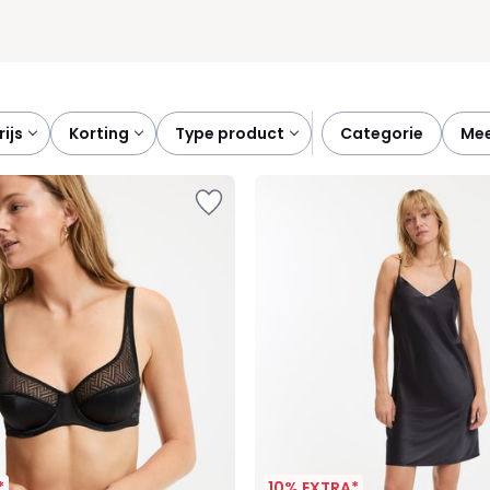
prijs
korting
type product
categorie
me
*
10% EXTRA*