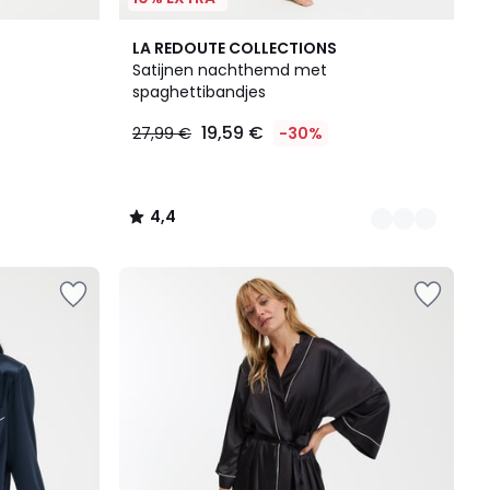
2
4,4
LA REDOUTE COLLECTIONS
Kleuren
/ 5
Satijnen nachthemd met
spaghettibandjes
19,59 €
27,99 €
-30%
4,4
/
5