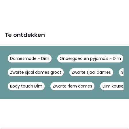
Te ontdekken
Damesmode - Dim
Ondergoed en pyjama's - Dim
Zwarte sjaal dames groot
Zwarte sjaal dames
Spo
Body touch Dim
Zwarte riem dames
Dim kousen