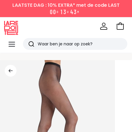
LAATSTE DAG : 10% EXTRA*
met de code LAST
0
0
1
3
4
3
D
U
M
Naar
het
La
winke
Redoute
Menu
Zoeken
Laatst
bekeken