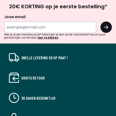
Op
20€ KORTING op je eerste bestelling*
zoek
naar
Jouw email
inspiratie
OK
en
!
verrassingen?
Heb je al een klantaccount? Abonneer je dan op de nieuwsbrief vanuit jouw
persoonlijke ruimte door
hier te klikken
SNELLE LEVERING EN OP MAAT !
GRATIS RETOUR
30 DAGEN BEDENKTIJD