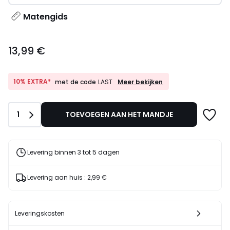
Matengids
13,99
13,99 €
€.
10%
10% EXTRA*
Meer bekijken
met de code
LAST
EXTRA*
met
de
Aantal
1
TOEVOEGEN AAN HET MANDJE
code
LAST
Levering binnen 3 tot 5 dagen
Levering aan huis :
2,99 €
Leveringskosten