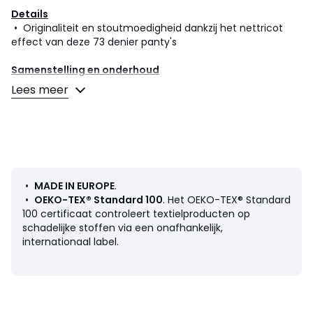
Details
• Originaliteit en stoutmoedigheid dankzij het nettricot
effect van deze 73 denier panty's
Samenstelling en onderhoud
• 84% polyamide, 16% elasthan
Lees meer
• Onderhoud : zie etiket
Kleuren
Zwart
Maten
1/2, 3/4
•
MADE IN EUROPE
.
•
OEKO-TEX® Standard 100
. Het OEKO-TEX® Standard
100 certificaat controleert textielproducten op
schadelijke stoffen via een onafhankelijk,
internationaal label.