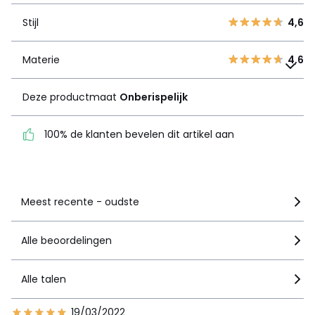
2
0
Stijl
4,6
1
0
Materie
4,6
Materie
Deze productmaat
4,6
Onberispelijk
Deze productmaat
Onberispelijk
100% de klanten bevelen
dit artikel aan
100% de klanten bevelen dit artikel aan
Zie details van de nota
Meest recente - oudste
Alle beoordelingen
Alle talen
19/03/2022